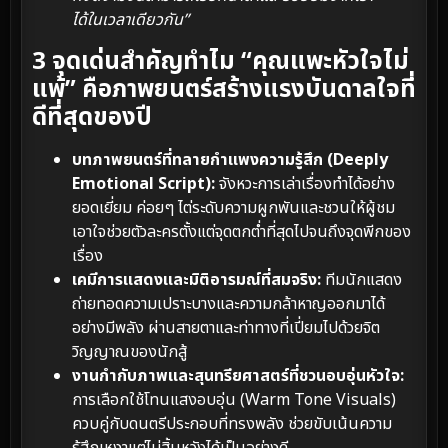
ได้ในเวลาเดียวกัน”
3 จุดเด่นสำคัญทำไม “คุณแพะหัวใจไม่
แพ้” คือภาพยนตร์สร้างแรงบันดาลใจที่
ดีที่สุดของปี
บทภาพยนตร์ที่ทลายกำแพงความรู้สึก (Deeply
Emotional Script):
จังหวะการเล่าเรื่องทำได้อย่าง
ยอดเยี่ยม ค่อยๆ ไต่ระดับความผูกพันและชวนให้ผู้ชม
เอาใจช่วยตัวละครตั้งแต่จุดตกต่ำที่สุดไปจนถึงจุดพีกของ
เรื่อง
เคมีการแสดงและมิติอารมณ์ที่สมจริง:
ทีมนักแสดง
ถ่ายทอดความเปราะบางและความกล้าหาญออกมาได้
อย่างมีพลัง ผ่านสายตาและท่าทางที่เปี่ยมไปด้วยจิต
วิญญาณของนักสู้
งานกำกับภาพและสุนทรียศาสตร์ที่ชวนอบอุ่นหัวใจ:
การเลือกใช้โทนแสงอบอุ่น (Warm Tone Visuals)
ควบคู่กับดนตรีประกอบที่ทรงพลัง ช่วยขับเน้นความ
รู้สึกเหงาแต่ไม่สิ้นหวังได้เป็นอย่างดี