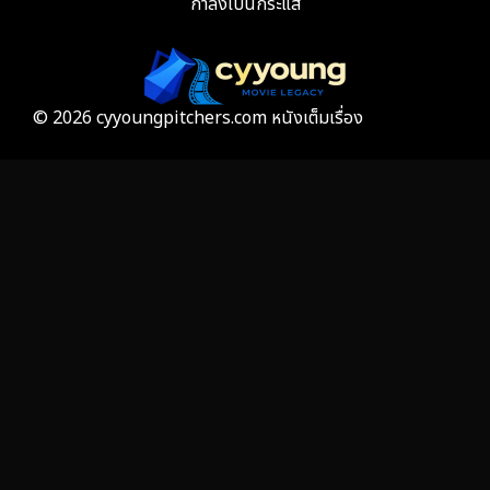
กำลังเป็นกระแส
Film
57
Gothic
3
Grief
7
© 2026 cyyoungpitchers.com หนังเต็มเรื่อง
HBO GO
6
HBO Max
3
Healing
15
Heist
26
Historical
7
History ประวัติศาสตร์
53
Holiday
2