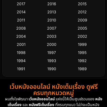
2017
2016
2015
Comedy ตลก
453
2014
2013
2012
Coming-of-age ชีวิตวัยรุ่น
64
2011
2010
2009
Crime อาชญากรรม
530
2008
2007
2005
2004
2003
2002
Cult Film
4
2001
2000
1999
Culture
9
1998
1997
1995
Dance เต้น
1994
1993
1992
10
1991
1990
1989
Detective สืบสวน
62
1988
1986
1985
Detective สืบสวน
76
เว็บหนังออนไลน์ หนังเต็มเรื่อง ดูฟรี
1983
1982
1981
ครบทุกหมวดหมู่
1978
1974
1971
Disaster
13
ผมตั้งใจพัฒนา
เว็บหนังออนไลน์
แห่งนี้ให้เป็นศูนย์รวมของ
หนัง
1962
เต็มเรื่อง
และ
หนังฟรีเต็มเรื่อง
ที่ครบทุกแนว ไม่ว่าจะเป็นหนัง
Disney+
4