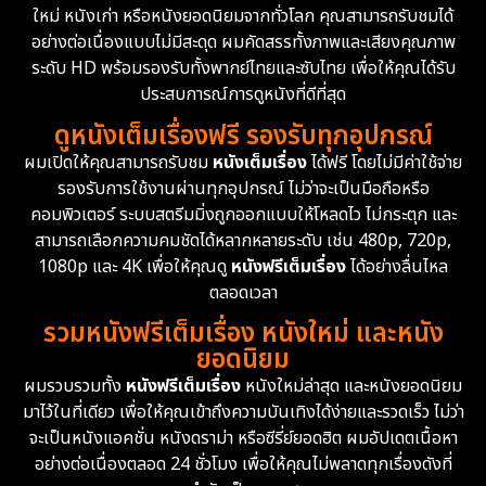
ใหม่ หนังเก่า หรือหนังยอดนิยมจากทั่วโลก คุณสามารถรับชมได้
Documentary สารคดี
95
อย่างต่อเนื่องแบบไม่มีสะดุด ผมคัดสรรทั้งภาพและเสียงคุณภาพ
ระดับ HD พร้อมรองรับทั้งพากย์ไทยและซับไทย เพื่อให้คุณได้รับ
Drama ดราม่า
(1,504)
ประสบการณ์การดูหนังที่ดีที่สุด
ดูหนังเต็มเรื่องฟรี รองรับทุกอุปกรณ์
Dystopian
16
ผมเปิดให้คุณสามารถรับชม
หนังเต็มเรื่อง
ได้ฟรี โดยไม่มีค่าใช้จ่าย
รองรับการใช้งานผ่านทุกอุปกรณ์ ไม่ว่าจะเป็นมือถือหรือ
Emotional
61
คอมพิวเตอร์ ระบบสตรีมมิ่งถูกออกแบบให้โหลดไว ไม่กระตุก และ
สามารถเลือกความคมชัดได้หลากหลายระดับ เช่น 480p, 720p,
Epic มหากาพย์
225
1080p และ 4K เพื่อให้คุณดู
หนังฟรีเต็มเรื่อง
ได้อย่างลื่นไหล
Erotic
36
ตลอดเวลา
รวมหนังฟรีเต็มเรื่อง หนังใหม่ และหนัง
Family ครอบครัว
372
ยอดนิยม
ผมรวบรวมทั้ง
หนังฟรีเต็มเรื่อง
หนังใหม่ล่าสุด และหนังยอดนิยม
Fantasy จินตนาการ
339
มาไว้ในที่เดียว เพื่อให้คุณเข้าถึงความบันเทิงได้ง่ายและรวดเร็ว ไม่ว่า
จะเป็นหนังแอคชั่น หนังดราม่า หรือซีรี่ย์ยอดฮิต ผมอัปเดตเนื้อหา
Fiction
9
อย่างต่อเนื่องตลอด 24 ชั่วโมง เพื่อให้คุณไม่พลาดทุกเรื่องดังที่