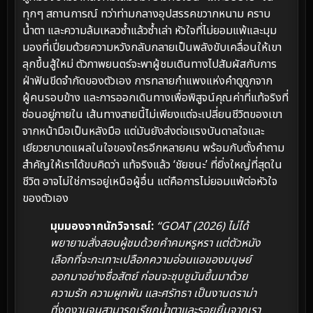
ทุกๆ สถานการณ์ ทว่าท่ามกลางอุปสรรคขวากหนาม คราบ
น้ำตา และความล้มเหลวซ้ำแล้วซ้ำเล่า หัวใจที่ไม่ยอมแพ้และมุม
มองที่เปี่ยมด้วยความหวังกลับกลายเป็นพลังขับเคลื่อนให้เขา
ลุกขึ้นสู้ใหม่ ตัวภาพยนตร์จะพาผู้ชมเดินทางไปสัมผัสกับการ
ฝ่าฟันขีดจำกัดของตัวเอง การทลายกำแพงแห่งคำดูถูกจาก
ผู้คนรอบข้าง และการออกเดินทางเพื่อพิสูจน์คุณค่าที่แท้จริงที่
ซ่อนอยู่ภายใน เส้นทางสายนี้ไม่เพียงแต่จะเปลี่ยนชีวิตของเขา
จากหน้ามือเป็นหลังมือ แต่มันยังส่งต่อแรงบันดาลใจและ
เยียวยาบาดแผลในใจของใครอีกหลายคน พร้อมกับตั้งคำถาม
สำคัญให้เราได้ขบคิดว่า แท้จริงแล้ว ‘ชัยชนะ’ ที่ยิ่งใหญ่ที่สุดใน
ชีวิต อาจไม่ใช่การอยู่เหนือผู้อื่น แต่คือการไม่ยอมแพ้ต่อหัวใจ
ของตัวเอง
มุมมองจากนักวิจารณ์:
“GOAT (2026) ไม่ได้
พยายามสั่งสอนผู้ชมด้วยคำคมหรูหรา แต่ตัวหนัง
เลือกที่จะกะเทาะเปลือกความอ่อนแอของมนุษย์
ออกมาอย่างซื่อสัตย์ ก่อนจะชุบชูมันขึ้นมาด้วย
ความรัก ความผูกพัน และศรัทธา เป็นงานดราม่า
ที่งดงามจนสามารถเรียกน้ำตาและรอยยิ้มจากเรา