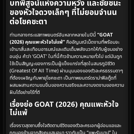
บทพิสูจน์แห่งความหวัง และชัยชนะ
ของหัวใจดวงเล็กๆ ที่ไม่ยอมจำนน
ต่อโชคชะตา
ท่ามกลางกระแสภาพยนตร์อันหลากหลายในปีนี้
“GOAT
(2026) คุณแพะหัวใจไม่แพ้”
คืออัญมณีเม็ดงามที่พร้อมจะ
เข้ามาสั่นสะเทือนอารมณ์และเติมเต็มพลังบวกให้กับผู้ชมอย่าง
อบอุ่น คำว่า ‘GOAT’ ในที่นี้ก้าวข้ามความหมายทั่วไป แต่มันถูก
ใช้เป็นสัญญะของการเป็นผู้แข็งแกร่งที่สุดในสมรภูมิชีวิต
(Greatest Of All Time) ผ่านมุมมองของตัวละครธรรมดาๆ
ที่ต้องเผชิญกับพายุโชคชะตา เป็นภาพยนตร์ดราม่าฟีลกู๊ดที่
ผสมผสานความขมขื่นของความจริงและความงดงามของความ
ฝันได้อย่างไร้ที่ติ
เรื่องย่อ GOAT (2026) คุณแพะหัวใจ
ไม่แพ้
เรื่องราวสุดซาบซึ้งใจติดตามชีวิตของตัวละครเอกผู้อ่อนแอและ
ถูกมองข้ามจากสังคมเสมอมา ราวกับเป็น “แพะรับบาป” ใน