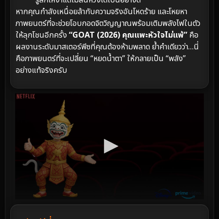
หากคุณกำลังเหนื่อยล้ากับความจริงอันโหดร้าย และโหยหา
ภาพยนตร์ที่จะช่วยโอบกอดจิตวิญญาณพร้อมเติมพลังไฟในตัว
ให้ลุกโชนอีกครั้ง
“GOAT (2026) คุณแพะหัวใจไม่แพ้”
คือ
ผลงานระดับมาสเตอร์พีซที่คุณต้องห้ามพลาด ย้ำคำเดียวว่า…นี่
คือภาพยนตร์ที่จะเปลี่ยน “หยดน้ำตา” ให้กลายเป็น “พลัง”
อย่างแท้จริงครับ