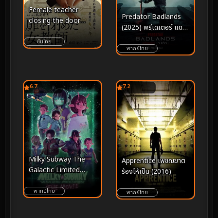
Female teacher
Predator Badlands
closing the door
(2025) พรีเดเตอร์ แดน
(2021)
เถื่อน
ซับไทย
พากย์ไทย
6.7
7.2
Milky Subway The
Apprentice เพชฌฆาต
Galactic Limited
ร้องไห้เป็น (2016)
Express to the
Theater (2026) มิลกี้
พากย์ไทย
พากย์ไทย
ซับเวย์ รถไฟด่วนทะลุ
กาแล็กซี เดอะ มูฟวี่