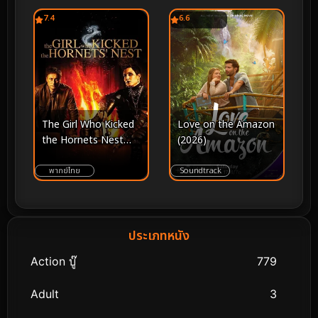
7.4
6.6
Love on the Amazon
The Girl Who Kicked
(2026)
the Hornets Nest
ขบถสาวโค่นทรชน ปิด
บัญชีคลั่ง (2009)
Soundtrack
พากย์ไทย
ประเภทหนัง
Action บู๊
779
Adult
3