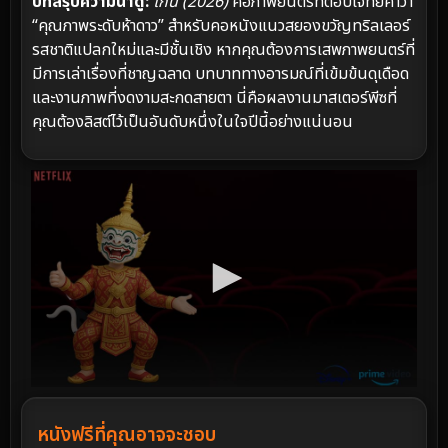
บทสรุปความน่าดู:
โกน (2026)
คือภาพยนตร์ที่ตอบโจทย์คำว่า
“คุณภาพระดับห้าดาว” สำหรับคอหนังแนวสยองขวัญทริลเลอร์
รสชาติแปลกใหม่และมีชั้นเชิง หากคุณต้องการเสพภาพยนตร์ที่
มีการเล่าเรื่องที่ชาญฉลาด บทบาททางอารมณ์ที่เข้มข้นดุเดือด
และงานภาพที่งดงามสะกดสายตา นี่คือผลงานมาสเตอร์พีซที่
คุณต้องลิสต์ไว้เป็นอันดับหนึ่งในใจปีนี้อย่างแน่นอน
หนังฟรีที่คุณอาจจะชอบ