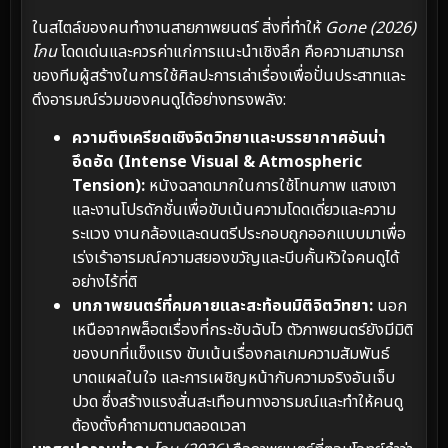
ในสไตล์ของคนทำงานสายภาพยนตร์ สิ่งที่ทำให้
Gone (2026)
โกน
โดดเด่นและควรค่าแก่การแนะนำเชิงลึก คือความสามารถ
ของทีมผู้สร้างในการใช้ศิลปะการเล่าเรื่องเพื่อปั่นประสาทและ
ดึงอารมณ์ร่วมของคนดูได้อย่างทรงพลัง:
ความตึงเครียดเชิงจิตวิทยาและบรรยากาศอันน่า
อึดอัด (Intense Visual & Atmospheric
Tension):
หนังฉลาดมากในการใช้โทนภาพ แสงเงา
และงานโปรดักชั่นเพื่อขับเน้นความโดดเดี่ยวและความ
ระแวง งานกล้องและดนตรีประกอบถูกออกแบบมาเพื่อ
เร่งเร้าอารมณ์ความสยองขวัญและบีบคั้นหัวใจคนดูได้
อย่างไร้ที่ติ
บทภาพยนตร์ที่คมคายและสะท้อนมิติจิตวิทยา:
นอก
เหนือจากพล็อตเรื่องที่กระชับฉับไว ตัวภาพยนตร์ยังมีมิติ
ของบทที่แข็งแรง ขับเน้นเรื่องกลเกมความสัมพันธ์
บาดแผลในใจ และการเผชิญหน้ากับความจริงอันเจ็บ
ปวด ซึ่งสร้างแรงสั่นสะเทือนทางอารมณ์และทำให้คนดู
ต้องตั้งคำถามตามตลอดเวลา