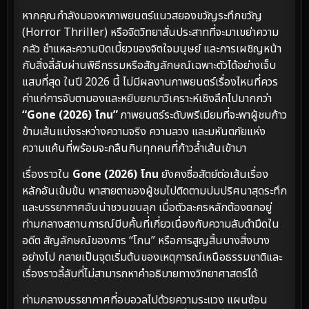
หากคุณกำลังมองหาภาพยนตร์แนวสยองขวัญระทึกขวัญ
(Horror Thriller) หรือจิตวิทยาสั่นประสาทที่จะมาเขย่าความ
กลัว ชำแหละความบิดเบี้ยวของจิตใจมนุษย์ และการเผชิญหน้า
กับสิ่งลี้ลับผ่านพิธีกรรมหรือสัญลักษณ์เฉพาะตัวได้อย่างเจ็บ
แสบที่สุด ในปี 2026 นี้ ไม่มีผลงานภาพยนตร์เรื่องไหนที่ควร
ค่าแก่การจับตามองและหยิบยกมาวิเคราะห์เชิงลึกไปมากกว่า
“Gone (2026) โกน”
ภาพยนตร์ระดับพรีเมียมที่จะพาผู้ชมก้าว
ข้ามเส้นแบ่งระหว่างความจริง ความลวง และมหันตภัยแห่ง
ความแค้นที่พร้อมจะกลืนกินทุกคนที่ก้าวล้ำเส้นเข้ามา
เรื่องราวใน
Gone (2026) โกน
ยังคงซื่อสัตย์ต่อเส้นเรื่อง
หลักอันเข้มข้น พาสายตาของผู้ชมไปติดตามปมปริศนาสุดระทึก
และบรรยากาศอันน่าชวนขนลุก เมื่อตัวละครหลักต้องตกอยู่
ท่ามกลางสถานการณ์บีบคั้นที่เกี่ยวเนื่องกับความลับดำมืดใน
อดีต สัญลักษณ์ของการ “โกน” หรือการสูญสิ้นบางสิ่งบาง
อย่างไป กลายเป็นจุดเริ่มต้นของเหตุการณ์เหนือธรรมชาติและ
เรื่องราวลี้ลับที่ไม่สามารถหาคำอธิบายทางวิทยาศาสตร์ได้
ท่ามกลางบรรยากาศที่อบอวลไปด้วยความระแวง แผนซ้อน