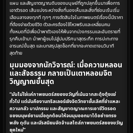
แผน และสัญชาตญาณดิบของมนุษย์ที่ถูกปลุกขึ้นมาเพื่อการ
เอาตัวรอด เส้นแบ่งระหว่างสิ่งที่มองเห็นและสิ่งที่ซ่อนเร้นเริ่ม
เลือนลางลงทุกที ทุกๆ การตัดสินใจในภาพยนตร์เรื่องนี้มีราคา
ที่ต้องจ่ายด้วยชีวิต ตัวละครต้องใช้ไหวพริบและเหลี่ยมคม
ทั้งหมดที่มีเพื่อนำพาตัวเองให้พ้นจากบ่วงกรรมและอันตรายที่
รุกคืบเข้ามา นำพาผู้ชมไปสู่ปมปริศนาสุดระทึก การปะทะทาง
อารมณ์ขั้นสุด และบทสรุปสุดช็อกที่ยากจะคาดเดาจนวินาที
สุดท้าย
มุมมองจากนักวิจารณ์: เมื่อความหลอน
และสัจธรรม กลายเป็นเตาหลอมจิต
วิญญาณขั้นสุด
“มันไม่ใช่แค่ภาพยนตร์สยองขวัญที่เน้นฉากสะดุ้งตุ้งแช่
ทั่วไป แต่มันคืองานทริลเลอร์เชิงจิตวิทยาชั้นเลิศที่ชำแหละ
ความกลัว บาปกรรม และสัญชาตญาณการเอาชีวิตรอด
ของมนุษย์ยามเมื่อถูกต้อนให้จนมุมออกมาได้อย่างทรง
พลัง ดุดัน และมีรสนิยมจัดจ้านสไตล์ภาพยนตร์สยองขวัญ
ยุคใหม่”