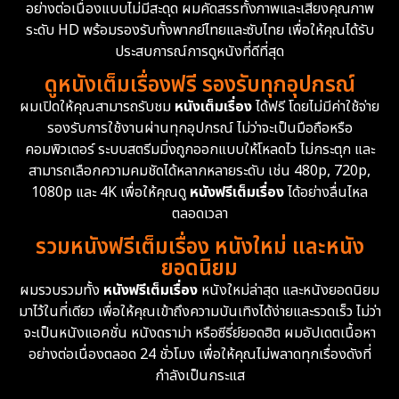
Documentary สารคดี
94
อย่างต่อเนื่องแบบไม่มีสะดุด ผมคัดสรรทั้งภาพและเสียงคุณภาพ
ระดับ HD พร้อมรองรับทั้งพากย์ไทยและซับไทย เพื่อให้คุณได้รับ
Drama ดราม่า
(1,477)
ประสบการณ์การดูหนังที่ดีที่สุด
ดูหนังเต็มเรื่องฟรี รองรับทุกอุปกรณ์
Dystopian
16
ผมเปิดให้คุณสามารถรับชม
หนังเต็มเรื่อง
ได้ฟรี โดยไม่มีค่าใช้จ่าย
รองรับการใช้งานผ่านทุกอุปกรณ์ ไม่ว่าจะเป็นมือถือหรือ
Emotional
61
คอมพิวเตอร์ ระบบสตรีมมิ่งถูกออกแบบให้โหลดไว ไม่กระตุก และ
สามารถเลือกความคมชัดได้หลากหลายระดับ เช่น 480p, 720p,
Epic มหากาพย์
219
1080p และ 4K เพื่อให้คุณดู
หนังฟรีเต็มเรื่อง
ได้อย่างลื่นไหล
Erotic
36
ตลอดเวลา
รวมหนังฟรีเต็มเรื่อง หนังใหม่ และหนัง
Family ครอบครัว
366
ยอดนิยม
ผมรวบรวมทั้ง
หนังฟรีเต็มเรื่อง
หนังใหม่ล่าสุด และหนังยอดนิยม
Fantasy จินตนาการ
332
มาไว้ในที่เดียว เพื่อให้คุณเข้าถึงความบันเทิงได้ง่ายและรวดเร็ว ไม่ว่า
จะเป็นหนังแอคชั่น หนังดราม่า หรือซีรี่ย์ยอดฮิต ผมอัปเดตเนื้อหา
Fiction
9
อย่างต่อเนื่องตลอด 24 ชั่วโมง เพื่อให้คุณไม่พลาดทุกเรื่องดังที่
กำลังเป็นกระแส
Film
57