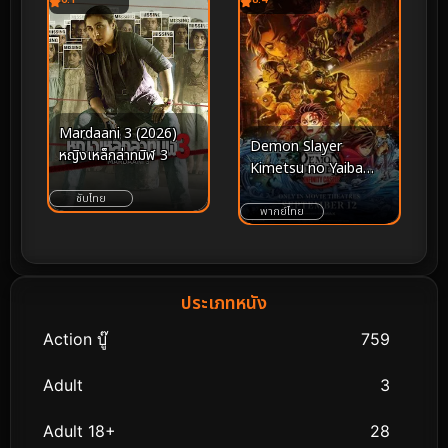
Mardaani 3 (2026)
Demon Slayer
หญิงเหล็กล่าทมิฬ 3
Kimetsu no Yaiba
Infinity Castle (2025)
ซับไทย
ดาบพิฆาตอสูร ภาค
พากย์ไทย
ปราสาทไร้ขอบเขต
ประเภทหนัง
Action บู๊
759
Adult
3
Adult 18+
28