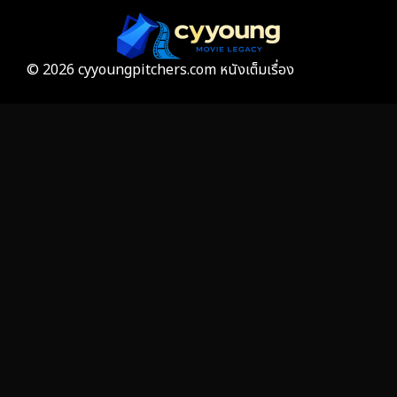
Gothic
3
Grief
7
© 2026 cyyoungpitchers.com หนังเต็มเรื่อง
HBO GO
6
HBO Max
3
Healing
15
Heist
25
Historical
7
History ประวัติศาสตร์
53
Holiday
2
Horror สยองขวัญ
389