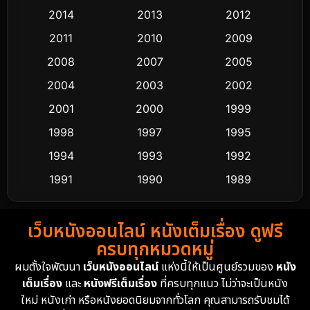
2014
2013
2012
Coming-of-age ชีวิตวัยรุ่น
63
2011
2010
2009
Crime อาชญากรรม
518
2008
2007
2005
2004
2003
2002
Cult Film
4
2001
2000
1999
Culture
9
1998
1997
1995
Dance เต้น
1994
1993
1992
10
1991
1990
1989
Detective สืบสวน
60
1988
1986
1985
Detective สืบสวน
74
เว็บหนังออนไลน์ หนังเต็มเรื่อง ดูฟรี
1983
1982
1981
ครบทุกหมวดหมู่
1978
1974
1971
Disaster
13
ผมตั้งใจพัฒนา
เว็บหนังออนไลน์
แห่งนี้ให้เป็นศูนย์รวมของ
หนัง
1962
เต็มเรื่อง
และ
หนังฟรีเต็มเรื่อง
ที่ครบทุกแนว ไม่ว่าจะเป็นหนัง
Disney+
4
ใหม่ หนังเก่า หรือหนังยอดนิยมจากทั่วโลก คุณสามารถรับชมได้