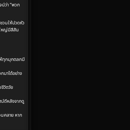
Emotional
61
จน์ว่า “พวก
Epic มหากาพย์
216
่ชวนให้ปวดหัว
Erotic
36
ใหญ่มีสีสัน
Family ครอบครัว
360
Fantasy จินตนาการ
327
ห้ทุกมุกตลกมี
Fiction
9
อกมาได้อย่าง
Film
57
ชีวิตวัย
Gothic
3
ณ์ดีหลังจากดู
Grief
7
่อนคลาย หาก
HBO GO
6