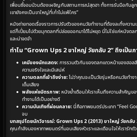
เพื่อนซี้จอมป่วนต้องเผชิญกับสถานการณ์สุดฮา ทั้งการรับมือกับลูกๆ ท
เขายังคงเป็นขาใหญ่ที่เก๋าไม่แพ้ใคร”
หนังถ่ายทอดเรื่องราวการปรับตัวของคนวัยทำงานที่ต้องละทิ้งความ
แต่ก็เปี่ยมไปด้วยมุกตลกที่ปล่อยออกมาได้ไม่หยุด นี่ไม่ใช่แค่หนังตล
และน่าจดจำ
ทำไม “Grown Ups 2 ขาใหญ่ วัยกลับ 2” ถึงเป็นภ
เคมีของนักแสดง:
การรวมตัวกันของตลกแถวหน้าของฮอลลีวูด
ความจริงใจและมีเสน่ห์
ความตลกที่เข้าถึงง่าย:
ไม่ว่าคุณจะเป็นวัยรุ่นหรือคนวัยทำงา
เต็มเสียง
พลังแห่งมิตรภาพ:
หนังย้ำเตือนให้เราเห็นถึงความสำคัญของกา
ทำงานได้เป็นอย่างดี
ความบันเทิงที่ผ่อนคลาย:
นี่คือภาพยนตร์ประเภท “Feel Goo
จบ
บทสรุปโดยนักวิจารณ์:
Grown Ups 2 (2013) ขาใหญ่ วัยกลับ 
คุณกำลังมองหาภาพยนตร์ที่มอบเสียงหัวเราะและเตือนใจให้เรารักตัว