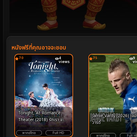
Volume
90%
หนังฟรีที่คุณอาจจะชอบ
7.0
4
7.5
9
views
v
Tonight, At Romance
Jamie Vardy (2026) เจมี่
Theater (2018) รักเรา จะพบ
วาร์ดี้
กัน
พากย์ไทย
Full HD
พากย์ไทย
Full H