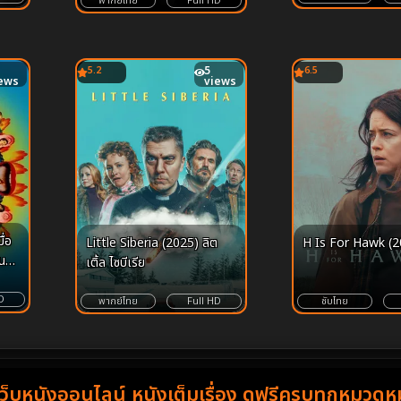
พากย์ไทย
Full HD
5.2
5
6.5
ews
views
ื่อ
Little Siberia (2025) ลิต
H Is For Hawk (2
าน
เติ้ล​ ไซบีเรีย
D
พากย์ไทย
Full HD
ซับไทย
เว็บหนังออนไลน์ หนังเต็มเรื่อง ดูฟรีครบทุกหมวดหมู