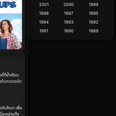
2001
2000
1999
Culture
9
1998
1997
1995
Dance เต้น
1994
1993
1992
10
1991
1990
1989
Detective สืบสวน
72
1988
1986
1985
Detective สืบสวน
59
1983
1982
1981
1978
1974
1971
Disaster
13
1962
Disney+
4
้ที่ย้ำเตือน
่นวายในแบบฉบับ
Documentary สารคดี
94
Drama ดราม่า
(1,451)
Dystopian
16
เติบโตมา เพื่อ
ื่อเหล่าแก๊ง