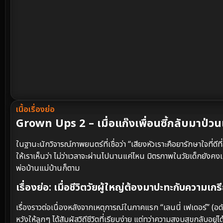
เนื้อเรื่องย่อ
Grown Ups 2 – เมื่อแก๊งเพื่อนซี้กลับมาป่วนเ
ในฐานะนักวิจารณ์ภาพยนตร์ที่เชื่อว่า “เสียงหัวเราะคือยารักษาใจที่ดี
ให้เราเห็นว่า ไม่ว่าเวลาจะผ่านไปนานแค่ไหน มิตรภาพในวัยเด็กยังคงเป
พ่อบ้านแม่บ้านก็ตาม
เรื่องย่อ: เมื่อชีวิตวัยผู้ใหญ่ต้องมาปะทะกับความเกร
เรื่องราวต่อเนื่องหลังจากเหตุการณ์ในภาคแรก “เลนนี่ เฟเดอร์” (อดั
หวังให้ลูกๆ ได้สัมผัสวิถีชีวิตที่เรียบง่าย แต่ทว่าความสงบสุขกลับอย