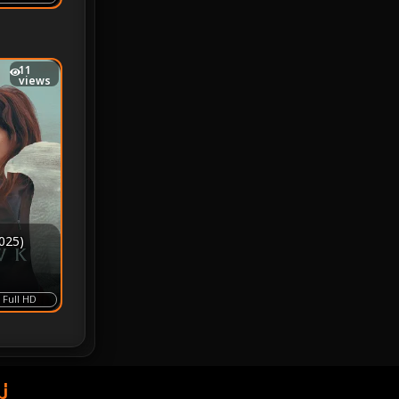
Monster
25
11
Movie Collection
3
views
Musical เพลง
64
Mystery ลึกลับ
367
nature
4
Parody
3
025)
Period ย้อนยุค
93
Full HD
Political การเมือง
20
Political การเมือง
41
่