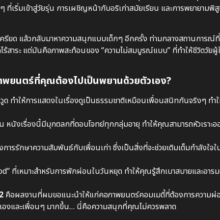
ี่เริ่มเข้าสู่วัยรุ่น การเผชิญหน้ากับอริเก่าสมัยเรียน และการพยายามพิสู
เครียด แล้วกลับมาหาความสนุกแบบเด็กๆ อีกครั้ง ท่ามกลางสถานการณ์ที
กไร้สาระ แต่มันคือภาพสะท้อนของ “ความไม่สมบูรณ์แบบ” ที่ทำให้ชีวิตวัยผู้
าพยนตร์ที่คุณต้องไปเป็นพยานด้วยตัวเอง?
 ทำให้การแสดงในเรื่องดูเป็นธรรมชาติเหมือนเพื่อนสนิทกันจริงๆ ทำใ
น หนังเรื่องนี้มีมุกตลกที่ตอบโจทย์ทุกกลุ่มอายุ ทำให้คุณสามารถหัวเราะอ
รรักษาความสัมพันธ์กับเพื่อนเก่า ซึ่งเป็นสิ่งที่จะช่วยเติมเต็มกำลังใจใน
d” ที่เหมาะสำหรับการพักผ่อนในวันหยุด ทำให้คุณรู้สึกเบาสบายและอารม
2
คือผลงานที่ผมขอแนะนำให้แก่คอภาพยนตร์คอมเมดี้ที่ต้องการความผ
เองและเพื่อนๆ มากขึ้น… นี่คือความสนุกที่คุณไม่ควรพลาด