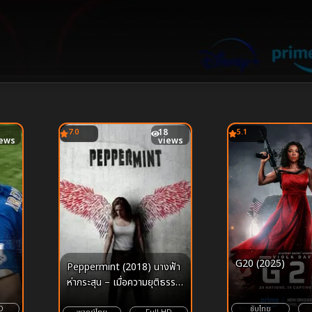
7.0
18
5.1
iews
views
G20 (2025)
Peppermint (2018) นางฟ้า
ห่ากระสุน – เมื่อความยุติธรรม
ล้มเหลว “ศาลเตี้ย” จึงอุบัติขึ้น
ซับไทย
D