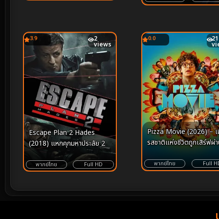
3.9
2
0.0
21
views
vi
Pizza Movie (2026) – เม
Escape Plan 2 Hades
รสชาติแห่งชีวิตถูกเสิร์ฟผ่
(2018) แหกคุกมหาประลัย 2
แผ่นแป้งและโชคชะตา
พากย์ไทย
Full H
พากย์ไทย
Full HD