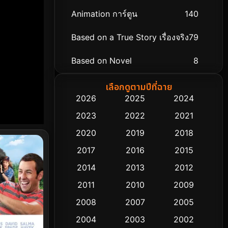
Animation การ์ตูน
140
Based on a True Story เรื่องจริง
79
Based on Novel
8
Biography ชีวิตจริง
75
เลือกดูตามปีที่ฉาย
2026
2025
2024
Black Comedy
303
2023
2022
2021
Classic หนังคลาสสิก
48
2020
2019
2018
2017
2016
2015
Comedy ตลก
435
2014
2013
2012
Coming-of-age ชีวิตวัยรุ่น
63
2011
2010
2009
Crime อาชญากรรม
511
2008
2007
2005
2004
2003
2002
Cult Film
4