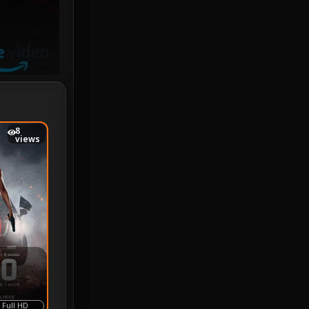
iQIYI
18
Kids
16
LGBTQ
5
Love
25
8
views
Martial
6
Martial Arts
36
marvel
2
Melodrama
6
Military
7
MONOMAX
1
Full HD