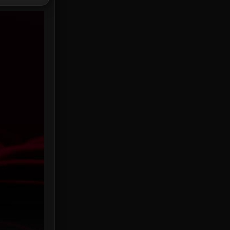
HBO Max
3
Healing
15
Heist
25
Historical
7
History ประวัติศาสตร์
53
Holiday
2
Horror สยองขวัญ
384
Human
49
Inspirational แรงบันดาลใจ
156
Investigation
33