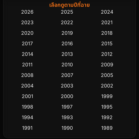
Biography ชีวิตจริง
76
เลือกดูตามปีที่ฉาย
2026
2025
2024
Black Comedy
313
2023
2022
2021
Classic หนังคลาสสิก
48
2020
2019
2018
2017
2016
2015
Comedy ตลก
445
2014
2013
2012
Coming-of-age ชีวิตวัยรุ่น
63
2011
2010
2009
Crime อาชญากรรม
518
2008
2007
2005
2004
2003
2002
Cult Film
4
2001
2000
1999
Culture
9
1998
1997
1995
Dance เต้น
1994
1993
1992
10
1991
1990
1989
Detective สืบสวน
60
1988
1986
1985