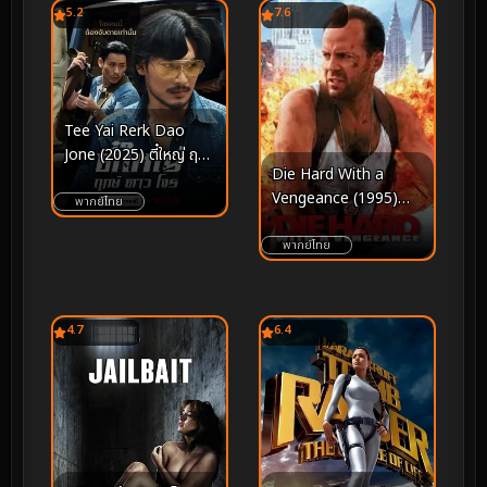
5.2
7.6
Tee Yai Rerk Dao
Jone (2025) ตี๋ใหญ่ ฤกษ์
Die Hard With a
ดาว โจร
Vengeance (1995)
พากย์ไทย
ดาย ฮาร์ด 3 แค้นได้ก็
ตายยาก
พากย์ไทย
4.7
6.4