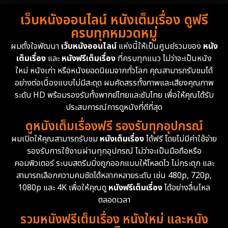
Detective สืบสวน
74
เว็บหนังออนไลน์ หนังเต็มเรื่อง ดูฟรี
1983
1982
1981
ครบทุกหมวดหมู่
1978
1974
1971
Disaster
13
ผมตั้งใจพัฒนา
เว็บหนังออนไลน์
แห่งนี้ให้เป็นศูนย์รวมของ
หนัง
1962
เต็มเรื่อง
และ
หนังฟรีเต็มเรื่อง
ที่ครบทุกแนว ไม่ว่าจะเป็นหนัง
Disney+
4
ใหม่ หนังเก่า หรือหนังยอดนิยมจากทั่วโลก คุณสามารถรับชมได้
Documentary สารคดี
94
อย่างต่อเนื่องแบบไม่มีสะดุด ผมคัดสรรทั้งภาพและเสียงคุณภาพ
ระดับ HD พร้อมรองรับทั้งพากย์ไทยและซับไทย เพื่อให้คุณได้รับ
Drama ดราม่า
(1,477)
ประสบการณ์การดูหนังที่ดีที่สุด
ดูหนังเต็มเรื่องฟรี รองรับทุกอุปกรณ์
Dystopian
16
ผมเปิดให้คุณสามารถรับชม
หนังเต็มเรื่อง
ได้ฟรี โดยไม่มีค่าใช้จ่าย
รองรับการใช้งานผ่านทุกอุปกรณ์ ไม่ว่าจะเป็นมือถือหรือ
Emotional
61
คอมพิวเตอร์ ระบบสตรีมมิ่งถูกออกแบบให้โหลดไว ไม่กระตุก และ
สามารถเลือกความคมชัดได้หลากหลายระดับ เช่น 480p, 720p,
Epic มหากาพย์
219
1080p และ 4K เพื่อให้คุณดู
หนังฟรีเต็มเรื่อง
ได้อย่างลื่นไหล
Erotic
36
ตลอดเวลา
รวมหนังฟรีเต็มเรื่อง หนังใหม่ และหนัง
Family ครอบครัว
366