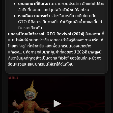
บทสนทนาที่กินใจ:
ในความกวนประสาท มักแฝงไปด้วย
ข้อคิดที่คมคายและปลุกไฟในตัวผู้ชมให้ลุกโชน
หวนคืนความทรงจำ:
สำหรับใครที่เคยเติบโตมากับ
GTO นี่คือการเดินทางที่จะทำให้คุณเสียน้ำตาและยิ้มได้
ในเวลาเดียวกัน
บทสรุปโดยนักวิจารณ์:
GTO Revival (2024)
คือผลงานที่
แนะนำห้แก่ผู้ชมทุกช่วงวัย หากคุณกำลังรู้สึกหลงทาง หรือแค่
โหยหา “ครู” ที่กล้าจะยืนหยัดเพื่อนักเรียนของเขาอย่าง
แท้จริง… นี่คือการกลับมาที่คุ้มค่าที่สุดของปี 2024! มาพิสูจน์
กันว่าในยุคที่ทุกอย่างเป็นดิจิทัล “หัวใจ” ของโอนิซึกะจะยังคง
ร้อนแรงและสอนบทเรียนให้เราได้ดีแค่ไหน!