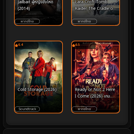
Lara Croft Tomb
Jailbait ผู้หญิงขังโหด
Raider The Cradle of
(2014)
Life ลาร่า ครอฟท์ ทูม
เรเดอร์ กู้วิกฤตล่ากล่อง
พากย์ไทย
พากย์ไทย
ปริศนา (2003)
6.4
6.5
Cold Storage (2026)
Ready or Not 2 Here
I Come (2026) เกม
พร้อมตาย ภาค 2
Soundtrack
พากย์ไทย