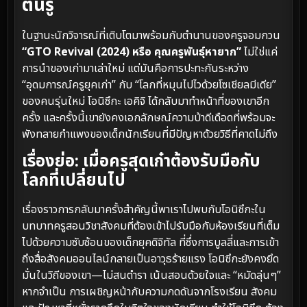
ตื่นรู้
ในฐานะนักวิจารณ์ที่เติบโตมาพร้อมกับตำนานของครูจอมกวน
“GTO Revival (2024) หรือ คุณครูพันธุ์หายาก”
ไม่ใช่แค่
การนำของเก่ามาเล่าใหม่ แต่มันคือการปะทะกันระหว่าง
“อุดมการณ์ครูยุคเก่า” กับ “โลกที่หมุนไปไวด้วยโซเชียลมีเดีย”
ของคนรุ่นใหม่ โอนิซึกะ เอคิจิ ได้กลับมาทำหน้าที่ของเขาอีก
ครั้ง และครั้งนี้เขายังคงเอกลักษณ์ความบ้าดีเดือดที่พร้อมจะ
พังทลายกำแพงของเด็กนักเรียนที่มีปัญหาด้วยวิธีที่คาดไม่ถึง
เรื่องย่อ: เมื่อครูสุดเก๋าต้องรับมือกับ
โลกที่เปลี่ยนไป
เรื่องราวการกลับมาครั้งสำคัญนี้พาเราไปพบกับโอนิซึกะใน
บทบาทครูสอนวิชาสังคมที่ต้องเข้าไปรับมือกับห้องเรียนที่เต็ม
ไปด้วยความซับซ้อนของเด็กยุคดิจิทัล ที่ซึ่งการบูลลี่และการเข้า
ถึงสื่อสังคมออนไลน์กลายเป็นอาวุธร้ายแรง โอนิซึกะยังคงยึด
มั่นในวิถีของเขา—ไม่สนตำรา เน้นสอนด้วยใจและ “หมัดลุ่นๆ”
หากจำเป็น การเผชิญหน้ากับความกดดันจากโรงเรียน สังคม