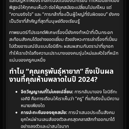
และปัญหาที่หยั่งรากลึกในจิตใจของนักเรียน ทำให้โอนิซึกะต้อง
พิสูจน์ให้ทุกคนเห็นว่า ต่อให้ยุคสมัยจะเปลี่ยนไปแค่ไหน แต่
“ความจริงใจ” และ “การกล้าที่จะเป็นผู้ใหญ่ที่รับผิดชอบ” ยังคง
เป็นวิชาที่สำคัญที่สุดที่มนุษย์ต้องเรียนรู้
ภาพยนตร์/โปรเจกต์พิเศษเรื่องนี้ยังคงทำหน้าที่เป็นกระจก
สะท้อนสังคมได้อย่างยอดเยี่ยม ด้วยจังหวะการเล่าเรื่องที่เปี่ยม
ไปด้วยอารมณ์ขันแบบโอนิซึกะ ผสมผสานกับดราม่าที่จุกอก
ทำให้เราเข้าใจถึงความเปราะบางของคนรุ่นใหม่และหัวใจที่หนัก
แน่นของครูคนหนึ่ง
ทำไม “คุณครูพันธุ์หายาก” ถึงเป็นผล
งานที่คุณห้ามพลาดในปี 2024?
จิตวิญญาณที่ไม่เคยเปลี่ยน:
การกลับมาของ โอนิซึกะ
เอคิจิ คือการเตือนให้เราเห็นว่า “ครู” ที่แท้จริงนั้นมีความ
หมายเพียงใด
การปะทะกันของยุคสมัย:
การนำเสนอประเด็นสังคม
ยุคใหม่ผ่านเลนส์ของตัวละครสุดคลาสสิกทำออกมาได้
อย่างลงตัวและน่าสนใจมาก