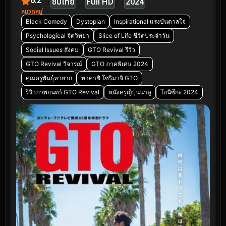
6.2
ซับไทย
Full HD
2024
หมวดหมู่
Black Comedy
Dystopian
Inspirational แรงบันดาลใจ
Psychological จิตวิทยา
Slice of Life ชีวิตประจำวัน
Social Issues สังคม
GTO Revival รีวิว
GTO Revival วิจารณ์
GTO ภาคพิเศษ 2024
คุณครูพันธุ์หายาก
ทาคาชิ โซริมาจิ GTO
รีวิวภาพยนตร์ GTO Revival
หนังครูญี่ปุ่นน่าดู
โอนิซึกะ 2024