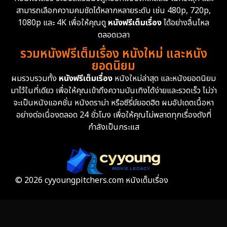
สามารถเลือกความคมชัดได้หลากหลายระดับ เช่น 480p, 720p,
Epic มหากาพย์
225
1080p และ 4K เพื่อให้คุณดู
หนังฟรีเต็มเรื่อง
ได้อย่างลื่นไหล
Erotic
36
ตลอดเวลา
รวมหนังฟรีเต็มเรื่อง หนังใหม่ และหนัง
Family ครอบครัว
372
ยอดนิยม
ผมรวบรวมทั้ง
หนังฟรีเต็มเรื่อง
หนังใหม่ล่าสุด และหนังยอดนิยม
Fantasy จินตนาการ
339
มาไว้ในที่เดียว เพื่อให้คุณเข้าถึงความบันเทิงได้ง่ายและรวดเร็ว ไม่ว่า
จะเป็นหนังแอคชั่น หนังดราม่า หรือซีรี่ย์ยอดฮิต ผมอัปเดตเนื้อหา
Fiction
9
อย่างต่อเนื่องตลอด 24 ชั่วโมง เพื่อให้คุณไม่พลาดทุกเรื่องดังที่
กำลังเป็นกระแส
Film
57
Gothic
3
Grief
7
© 2026 cyyoungpitchers.com หนังเต็มเรื่อง
HBO GO
6
HBO Max
3