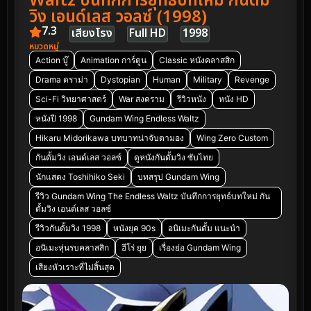
Waltz บันทึกการยุทธ์บทใหม่ กันดั้ม
วิง เอนด์เลส วอลซ์ (1998)
7.3
เสียงโรง
Full HD
1998
หมวดหมู่
Action บู๊
Animation การ์ตูน
Classic หนังคลาสสิก
Drama ดราม่า
Dystopian
Human
Military
Revenge
Sci-Fi วิทยาศาสตร์
War สงคราม
รีวิวหนัง
หนัง HD
หนังปี 1998
Gundam Wing Endless Waltz
Hikaru Midorikawa บทบาทน่าจับตามอง
Wing Zero Custom
กันดั้มวิง เอนด์เลส วอลซ์
ดูหนังกันดั้มวิง ซับไทย
นักแสดง Toshihiko Seki
บทสรุป Gundam Wing
รีวิว Gundam Wing The Endless Waltz บันทึกการยุทธ์บทใหม่ กัน
ดั้มวิง เอนด์เลส วอลซ์
รีวิวกันดั้มวิง 1998
หนังยุค 90s
อนิเมะกันดั้ม แนะนำ
อนิเมะหุ่นรบคลาสสิก
ฮีโร่ ยุย
เรื่องย่อ Gundam Wing
เสียงหัวเราะที่ไม่สิ้นสุด