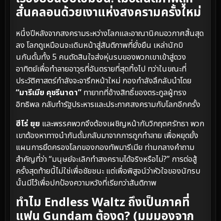
สั่นคลอนด้วยเงาแห่งสงครามครั้งใหม่
หนึ่งปีหลังจากสงครามระหว่างโลกและอาณานิคมอวกาศสิ้นสุด
ลง โลกดูเหมือนจะเดินหน้าสู่สันติภาพที่ยั่งยืน เหล่านักบิ
นกันดั้มทั้ง 5 คนตัดสินใจส่งหุ่นรบของพวกเขาเข้าสู่ดวง
อาทิตย์เพื่อทำลายอาวุธที่อันตรายที่สุดทิ้งไป ทว่าในขณะที่
ประวัติศาสตร์กำลังจะจารึกหน้าใหม่ กองกำลังลึกลับนำโดย
“มารีเมีย คุชรีนาดา”
ทายาทที่อ้างสิทธิ์ของตระกูลผู้ทรง
อิทธิพล กลับทำรัฐประหารและประกาศสงครามกับโลกอีกครั้ง
ฮีโร่ ยุย
และพรรคพวกจึงต้องเผชิญหน้ากับวิกฤตศรัทธา พวก
เขาต้องหาทางนำกันดั้มกลับมาจากการถูกทำลาย เพื่อหยุดยั้ง
แผนการยึดครองโลกของกองทัพมารีเมีย ท่ามกลางคำถาม
สำคัญที่ว่า “มนุษย์จะเลิกทำสงครามได้จริงหรือไม่?” การต่อสู้
ครั้งสุดท้ายนี้ไม่ใช่เพื่อชัยชนะ แต่เพื่อพิสูจน์ว่าหัวใจของนักรบ
นั้นมีไว้เพื่อปกป้องความหวังที่เรียกว่าสันติภาพ
ทำไม Endless Waltz ถึงเป็นภาคที่
แฟน Gundam ต้องดู? (มุมมองจาก