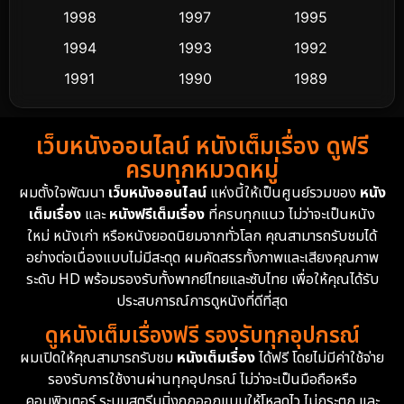
Culture
9
1998
1997
1995
Dance เต้น
1994
1993
1992
10
1991
1990
1989
Detective สืบสวน
62
1988
1986
1985
Detective สืบสวน
76
เว็บหนังออนไลน์ หนังเต็มเรื่อง ดูฟรี
1983
1982
1981
ครบทุกหมวดหมู่
1978
1974
1971
Disaster
13
ผมตั้งใจพัฒนา
เว็บหนังออนไลน์
แห่งนี้ให้เป็นศูนย์รวมของ
หนัง
1962
เต็มเรื่อง
และ
หนังฟรีเต็มเรื่อง
ที่ครบทุกแนว ไม่ว่าจะเป็นหนัง
Disney+
4
ใหม่ หนังเก่า หรือหนังยอดนิยมจากทั่วโลก คุณสามารถรับชมได้
Documentary สารคดี
95
อย่างต่อเนื่องแบบไม่มีสะดุด ผมคัดสรรทั้งภาพและเสียงคุณภาพ
ระดับ HD พร้อมรองรับทั้งพากย์ไทยและซับไทย เพื่อให้คุณได้รับ
Drama ดราม่า
(1,504)
ประสบการณ์การดูหนังที่ดีที่สุด
ดูหนังเต็มเรื่องฟรี รองรับทุกอุปกรณ์
Dystopian
16
ผมเปิดให้คุณสามารถรับชม
หนังเต็มเรื่อง
ได้ฟรี โดยไม่มีค่าใช้จ่าย
รองรับการใช้งานผ่านทุกอุปกรณ์ ไม่ว่าจะเป็นมือถือหรือ
Emotional
61
คอมพิวเตอร์ ระบบสตรีมมิ่งถูกออกแบบให้โหลดไว ไม่กระตุก และ