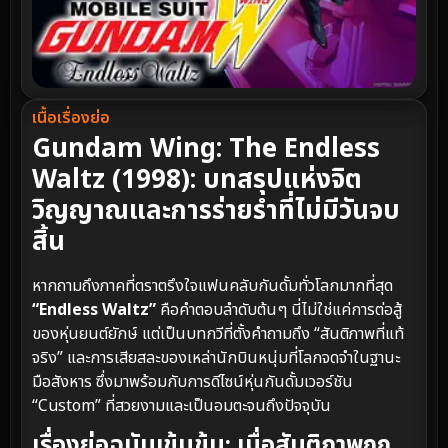
เนื้อเรื่องย่อ
Gundam Wing: The Endless
Waltz (1998): บทสรุปแห่งจิต
วิญญาณและการร่ายรำที่ไม่มีวันจบ
สิ้น
หากถามถึงภาคที่ตราตรึงใจแฟนคลับกันดั้มทั่วโลกมากที่สุด
“Endless Waltz”
คือคำตอบลำดับต้นๆ นี่ไม่ใช่แค่การต่อสู้
ของหุ่นยนต์ยักษ์ แต่เป็นบทกวีที่ตั้งคำถามถึง “สันติภาพที่แท้
จริง” และการเสียสละของเหล่านักบินหนุ่มที่โลกจดจำในฐานะ
มือสังหาร ซึ่งมาพร้อมกับการดีไซน์หุ่นกันดั้มเวอร์ชัน
“Custom” ที่สวยงามและเป็นอมตะจนถึงปัจจุบัน
เรื่องย่อฉบับเข้มข้น: เมื่อสันติภาพถูก