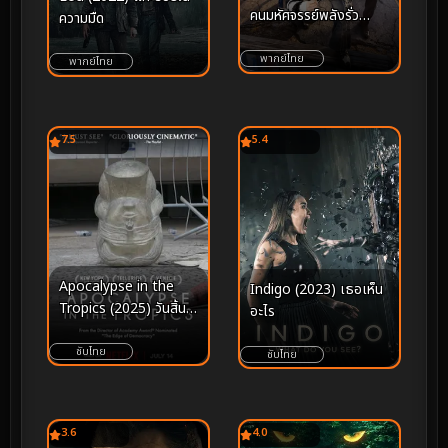
คนมหัศจรรย์พลังรั่ว
ความมืด
(2026)
พากย์ไทย
พากย์ไทย
7.5
5.4
Apocalypse in the
Indigo (2023) เธอเห็น
Tropics (2025) วันสิ้น
อะไร
โลกในเขตร้อน
ซับไทย
ซับไทย
3.6
4.0