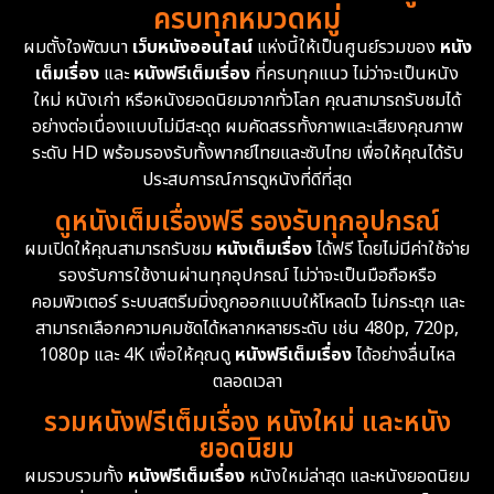
ครบทุกหมวดหมู่
1978
1974
1971
Disaster
13
ผมตั้งใจพัฒนา
เว็บหนังออนไลน์
แห่งนี้ให้เป็นศูนย์รวมของ
หนัง
1962
เต็มเรื่อง
และ
หนังฟรีเต็มเรื่อง
ที่ครบทุกแนว ไม่ว่าจะเป็นหนัง
Disney+
4
ใหม่ หนังเก่า หรือหนังยอดนิยมจากทั่วโลก คุณสามารถรับชมได้
Documentary สารคดี
94
อย่างต่อเนื่องแบบไม่มีสะดุด ผมคัดสรรทั้งภาพและเสียงคุณภาพ
ระดับ HD พร้อมรองรับทั้งพากย์ไทยและซับไทย เพื่อให้คุณได้รับ
Drama ดราม่า
(1,477)
ประสบการณ์การดูหนังที่ดีที่สุด
ดูหนังเต็มเรื่องฟรี รองรับทุกอุปกรณ์
Dystopian
16
ผมเปิดให้คุณสามารถรับชม
หนังเต็มเรื่อง
ได้ฟรี โดยไม่มีค่าใช้จ่าย
รองรับการใช้งานผ่านทุกอุปกรณ์ ไม่ว่าจะเป็นมือถือหรือ
Emotional
61
คอมพิวเตอร์ ระบบสตรีมมิ่งถูกออกแบบให้โหลดไว ไม่กระตุก และ
สามารถเลือกความคมชัดได้หลากหลายระดับ เช่น 480p, 720p,
Epic มหากาพย์
219
1080p และ 4K เพื่อให้คุณดู
หนังฟรีเต็มเรื่อง
ได้อย่างลื่นไหล
Erotic
36
ตลอดเวลา
รวมหนังฟรีเต็มเรื่อง หนังใหม่ และหนัง
Family ครอบครัว
366
ยอดนิยม
ผมรวบรวมทั้ง
หนังฟรีเต็มเรื่อง
หนังใหม่ล่าสุด และหนังยอดนิยม
Fantasy จินตนาการ
332