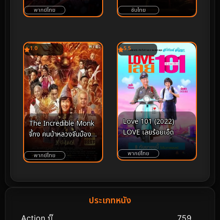
แฮร์รี่ งานฝีมือเบื้องหลัง
พากย์ไทย
ซับไทย
โลกเวทมนตร์
1.0
5.5
Love 101 (2022)
The Incredible Monk
LOVE เลยร้อยเอ็ด
จี้กง คนบ้าหลวงจีนบ๊องส์
ภาค 1 (2018)
พากย์ไทย
พากย์ไทย
ประเภทหนัง
Action บู๊
759