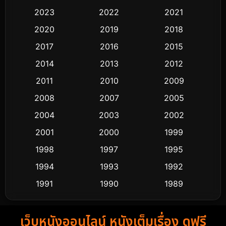
Black Comedy
313
2023
2022
2021
Classic หนังคลาสสิก
48
2020
2019
2018
2017
2016
2015
Comedy ตลก
445
2014
2013
2012
Coming-of-age ชีวิตวัยรุ่น
63
2011
2010
2009
Crime อาชญากรรม
518
2008
2007
2005
2004
2003
2002
Cult Film
4
2001
2000
1999
Culture
9
1998
1997
1995
Dance เต้น
1994
1993
1992
10
1991
1990
1989
Detective สืบสวน
60
1988
1986
1985
Detective สืบสวน
74
เว็บหนังออนไลน์ หนังเต็มเรื่อง ดูฟรี
1983
1982
1981