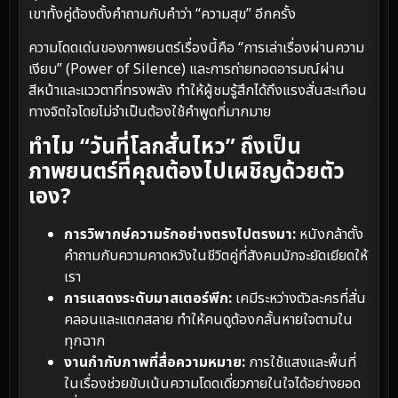
เขาทั้งคู่ต้องตั้งคำถามกับคำว่า “ความสุข” อีกครั้ง
ความโดดเด่นของภาพยนตร์เรื่องนี้คือ “การเล่าเรื่องผ่านความ
เงียบ” (Power of Silence) และการถ่ายทอดอารมณ์ผ่าน
สีหน้าและแววตาที่ทรงพลัง ทำให้ผู้ชมรู้สึกได้ถึงแรงสั่นสะเทือน
ทางจิตใจโดยไม่จำเป็นต้องใช้คำพูดที่มากมาย
ทำไม “วันที่โลกสั่นไหว” ถึงเป็น
ภาพยนตร์ที่คุณต้องไปเผชิญด้วยตัว
เอง?
การวิพากษ์ความรักอย่างตรงไปตรงมา:
หนังกล้าตั้ง
คำถามกับความคาดหวังในชีวิตคู่ที่สังคมมักจะยัดเยียดให้
เรา
การแสดงระดับมาสเตอร์พีก:
เคมีระหว่างตัวละครที่สั่น
คลอนและแตกสลาย ทำให้คนดูต้องกลั้นหายใจตามใน
ทุกฉาก
งานกำกับภาพที่สื่อความหมาย:
การใช้แสงและพื้นที่
ในเรื่องช่วยขับเน้นความโดดเดี่ยวภายในใจได้อย่างยอด