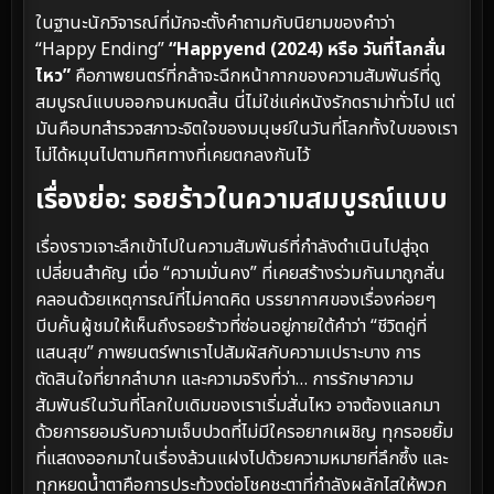
ในฐานะนักวิจารณ์ที่มักจะตั้งคำถามกับนิยามของคำว่า
“Happy Ending”
“Happyend (2024) หรือ วันที่โลกสั่น
ไหว”
คือภาพยนตร์ที่กล้าจะฉีกหน้ากากของความสัมพันธ์ที่ดู
สมบูรณ์แบบออกจนหมดสิ้น นี่ไม่ใช่แค่หนังรักดราม่าทั่วไป แต่
มันคือบทสำรวจสภาวะจิตใจของมนุษย์ในวันที่โลกทั้งใบของเรา
ไม่ได้หมุนไปตามทิศทางที่เคยตกลงกันไว้
เรื่องย่อ: รอยร้าวในความสมบูรณ์แบบ
เรื่องราวเจาะลึกเข้าไปในความสัมพันธ์ที่กำลังดำเนินไปสู่จุด
เปลี่ยนสำคัญ เมื่อ “ความมั่นคง” ที่เคยสร้างร่วมกันมาถูกสั่น
คลอนด้วยเหตุการณ์ที่ไม่คาดคิด บรรยากาศของเรื่องค่อยๆ
บีบคั้นผู้ชมให้เห็นถึงรอยร้าวที่ซ่อนอยู่ภายใต้คำว่า “ชีวิตคู่ที่
แสนสุข” ภาพยนตร์พาเราไปสัมผัสกับความเปราะบาง การ
ตัดสินใจที่ยากลำบาก และความจริงที่ว่า… การรักษาความ
สัมพันธ์ในวันที่โลกใบเดิมของเราเริ่มสั่นไหว อาจต้องแลกมา
ด้วยการยอมรับความเจ็บปวดที่ไม่มีใครอยากเผชิญ ทุกรอยยิ้ม
ที่แสดงออกมาในเรื่องล้วนแฝงไปด้วยความหมายที่ลึกซึ้ง และ
ทุกหยดน้ำตาคือการประท้วงต่อโชคชะตาที่กำลังผลักไสให้พวก