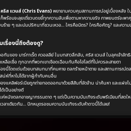
คริส แวนส์ (Chris Evans)
พยายามควบคุมสถานการณ์อยู่เบื้องหลัง ใน
ก็พร้อมจะลุยเดี่ยวบดขยี้ทุกความลับเพื่อตามหาความจริง ภาพยนตร์จะพ
บบร้าย ๆ และปมปริศนาที่ชวนเหวอ… ใครคือมิตร? ใครคือศัตรู? และความจร
รื่องนี้ถึงต้องดู?
กันของ มาร์กาเร็ต ควอลลีย์ ในบทสาวลึกลับ, คริส แวนส์ ในลุคเจ้าลัท
เหลือเชื่อ ทุกฉากที่พวกเขาเชือดเฉือนกันคือไฮไลต์ที่ไม่ควรละสายตา
่องนี้โดดเด่นด้วยบทสนทนาที่คมคาย ตลกร้ายหน้าตาย และสถานการณ์ตลกร้
่ห์ที่หาไม่ได้จากผู้กำกับคนอื่น
งแคลิฟอร์เนียถูกถ่ายทอดออกมาด้วยสีสันที่จัดจ้าน น่าค้นหา และแฝงไ
ด้เป็นอย่างดี
่แค่หนังตลกอาชญากรรมดาด ๆ แต่เป็นความบันเทิงระดับพรีเมียมที่สดใหม
ในเวลาเดียวกัน… ปักหมุดรอชมความบันเทิงระดับห้าดาวนี้ได้เลย!