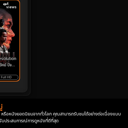
4
views
Monster
25
Movie Collection
3
Musical เพลง
64
Mystery ลึกลับ
364
esolution
nature
4
ัคฆ์ ปัจฉิม
Parody
3
Full HD
Period ย้อนยุค
92
Political การเมือง
20
่
่า หรือหนังยอดนิยมจากทั่วโลก คุณสามารถรับชมได้อย่างต่อเนื่องแบบ
Political การเมือง
41
บประสบการณ์การดูหนังที่ดีที่สุด