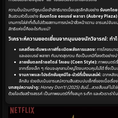
ความปั่นป่วนทวีคูณเมื่อเจ้าลัทธิมาดเนี้ยบสุดลึกลับอย่าง
รับบทโดย 
สืบสวนหัวรั้นอย่าง
รับบทโดย ออเบรย์ พลาซา (Aubrey Plaza)
เกมการไล่ล่าที่เต็มไปด้วยสถานการณ์หน้าสิ่วหน้าขวาน อารมณ์ขันแ
ลัทธิแห่งนี้คืออะไรกันแน่?
วิเคราะห์ความยอดเยี่ยมจากมุมมองนักวิจารณ์: ทำไมเ
แคสติ้งระดับพระกาฬที่ระเบิดพลังการแสดง:
การโคจรมาเจอ
และออเบรย์ พลาซา กับมาดสุดกวน ถือเป็นเคมีที่ลงตัวอย่างน่า
ลายเซ็นตลกร้ายสไตล์ โคเอน (Coen Style):
ภาพยนตร์เรื
จากเรื่องเล็ก ๆ ก่อนจะลุกลามใหญ่โตจนควบคุมไม่ได้ ซึ่งเป็นเสน
งานภาพและโปรดักชันยุคนีโอ-นัวร์ที่เปี่ยมเสน่ห์:
ฉากหลังขอ
ลึกลับ ช่วยขับเน้นอารมณ์ความสืบสวนปนเซ็กซี่ของเนื้อเรื่องไ
บทสรุปความน่าดู:
Honey Don’t! (2025) ฮันนี่…สวยสืบแส่
ไม่ใช
ด้วยไอเดียสร้างสรรค์ เป็นภาพยนตร์ที่ทั้งสนุก ระทึก และหัวเราะร่า