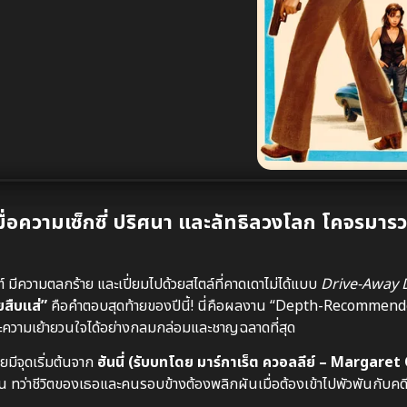
ื่อความเซ็กซี่ ปริศนา และลัทธิลวงโลก โคจรมาร
ีความตลกร้าย และเปี่ยมไปด้วยสไตล์ที่คาดเดาไม่ได้แบบ
Drive-Away 
สืบแส่”
คือคำตอบสุดท้ายของปีนี้! นี่คือผลงาน “Depth-Recommended
ความเย้ายวนใจได้อย่างกลมกล่อมและชาญฉลาดที่สุด
ยมีจุดเริ่มต้นจาก
ฮันนี่ (รับบทโดย มาร์กาเร็ต ควอลลีย์ – Margaret
ิลั่น ทว่าชีวิตของเธอและคนรอบข้างต้องพลิกผันเมื่อต้องเข้าไปพัวพันกับ