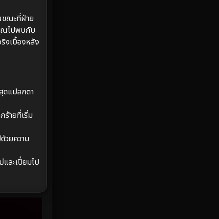
Emotional
61
ขณะที่ฝ่าย
Epic มหากาพย์
213
าคุณไปพบกับ
ิงเบื้องหลัง
Erotic
35
Family ครอบครัว
359
ธิสุดแปลกตา
Fantasy จินตนาการ
319
ายที่เริ่ม
Fiction
9
Film
57
ปด้วยความ
Gothic
3
่และเปี่ยมไป
Grief
7
HBO GO
6