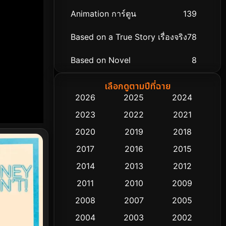
Animation การ์ตูน
139
Based on a True Story เรื่องจริง
78
Based on Novel
8
Biography ชีวิตจริง
74
เลือกดูตามปีที่ฉาย
2026
2025
2024
Black Comedy
291
2023
2022
2021
Classic หนังคลาสสิก
48
2020
2019
2018
2017
2016
2015
Comedy ตลก
428
2014
2013
2012
Coming-of-age ชีวิตวัยรุ่น
61
2011
2010
2009
Crime อาชญากรรม
503
2008
2007
2005
2004
2003
2002
Cult Film
4