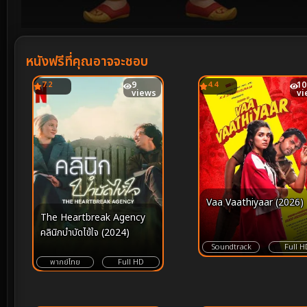
Volume
90%
หนังฟรีที่คุณอาจจะชอบ
7.2
9
4.4
10
views
vi
Vaa Vaathiyaar (2026)
The Heartbreak Agency
คลินิกบำบัดไข้ใจ (2024)
Soundtrack
Full H
พากย์ไทย
Full HD