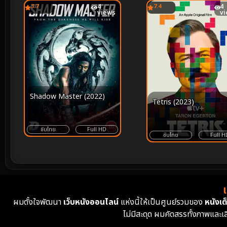
3.7
4
7.4
4
views
v
Shadow Master (2022)
Tetris (2023)
ซับไทย
Full HD
ซับไทย
Full H
ผมตั้งใจพัฒนา
เว็บหนังออนไลน์
แห่งนี้ให้เป็นศูนย์รวมของ
หนังเต็
ไม่มีสะดุด ผมคัดสรรทั้งภาพและเ