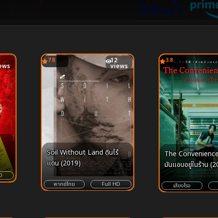
7.8
12
3.8
ews
views
Soil Without Land ดินไร้
The Convenience
แดน (2019)
มันแอบอยู่ในร้าน (
D
พากย์ไทย
Full HD
เสียงโรง