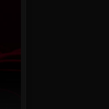
HBO Max
3
Healing
15
Heist
25
Historical
7
History ประวัติศาสตร์
53
Holiday
2
Horror สยองขวัญ
379
Human
49
Inspirational แรงบันดาลใจ
156
Investigation
33