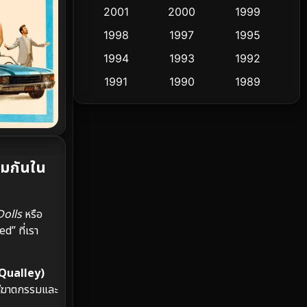
2001
2000
1999
Culture
9
1998
1997
1995
Dance เต้น
1994
1993
1992
10
1991
1990
1989
Detective สืบสวน
58
1988
1986
1985
Detective สืบสวน
70
1983
1982
1981
1978
1974
1971
Disaster
13
วมกันใน
1962
Disney+
4
Dolls
หรือ
Documentary สารคดี
93
” ที่เรา
Drama ดราม่า
(1,426)
 Qualley)
Dystopian
16
คดีฆาตกรรมและ