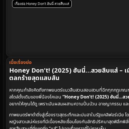
เรื่องย่อ Honey Don’t ฮันนี่ สวยสืบแส่
เนื้อเรื่องย่อ
Honey Don’t! (2025) ฮันนี่…สวยสืบแส่ – เม
ตลกร้ายสุดแสบสัน
หากคุณกำลังคิดถึงภาพยนตร์แนวสืบสวนสอบสวนที่ฉีกทุกกฎเกณฑ์ ม
สไตล์ดั้งเดิมของพี่น้องโคเอน
“Honey Don’t! (2025) ฮันนี่…สวย
อยากให้คุณได้ดู เพราะมันผสมผสานความปั่นป่วน อาชญากรรม และ
ภาพยนตร์พาดำดิ่งสู่เรื่องราวสุดระทึกและปนฮาในรัฐแคลิฟอร์เนีย โด
หญิงสาวเสน่ห์แรงที่มีเบื้องหลังเชื่อมโยงกับลัทธิปริศนาสุดพิลึกพ
การสืบสวนที่ยิ่งขุดยิ่ง “แส่” ไปเจอเรื่องราวที่ไม่ควรเห็น