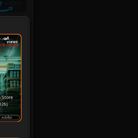
iQIYI
18
Kids
16
LGBTQ
5
8
views
Love
25
Martial
6
Martial Arts
36
marvel
2
 Store
2026)
Melodrama
6
หนังโรง
Military
7
MONOMAX
1