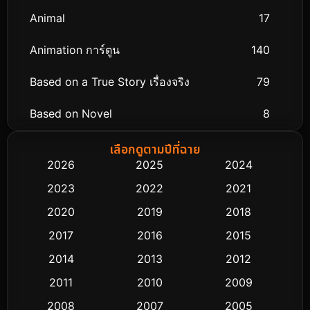
Animal
17
Animation การ์ตูน
140
Based on a True Story เรื่องจริง
79
Based on Novel
8
Biography ชีวิตจริง
75
เลือกดูตามปีที่ฉาย
2026
2025
2024
Black Comedy
303
2023
2022
2021
Classic หนังคลาสสิก
48
2020
2019
2018
2017
2016
2015
Comedy ตลก
435
2014
2013
2012
Coming-of-age ชีวิตวัยรุ่น
63
2011
2010
2009
Crime อาชญากรรม
511
2008
2007
2005