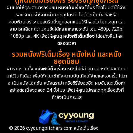
ดูหนังเต็มเรื่องฟรี รองรับทุกอุปกรณ์
Dystopian
16
ผมเปิดให้คุณสามารถรับชม
หนังเต็มเรื่อง
ได้ฟรี โดยไม่มีค่าใช้จ่าย
รองรับการใช้งานผ่านทุกอุปกรณ์ ไม่ว่าจะเป็นมือถือหรือ
Emotional
61
คอมพิวเตอร์ ระบบสตรีมมิ่งถูกออกแบบให้โหลดไว ไม่กระตุก และ
สามารถเลือกความคมชัดได้หลากหลายระดับ เช่น 480p, 720p,
Epic มหากาพย์
216
1080p และ 4K เพื่อให้คุณดู
หนังฟรีเต็มเรื่อง
ได้อย่างลื่นไหล
Erotic
36
ตลอดเวลา
รวมหนังฟรีเต็มเรื่อง หนังใหม่ และหนัง
Family ครอบครัว
360
ยอดนิยม
ผมรวบรวมทั้ง
หนังฟรีเต็มเรื่อง
หนังใหม่ล่าสุด และหนังยอดนิยม
Fantasy จินตนาการ
327
มาไว้ในที่เดียว เพื่อให้คุณเข้าถึงความบันเทิงได้ง่ายและรวดเร็ว ไม่ว่า
จะเป็นหนังแอคชั่น หนังดราม่า หรือซีรี่ย์ยอดฮิต ผมอัปเดตเนื้อหา
Fiction
9
อย่างต่อเนื่องตลอด 24 ชั่วโมง เพื่อให้คุณไม่พลาดทุกเรื่องดังที่
กำลังเป็นกระแส
Film
57
Gothic
3
Grief
7
© 2026 cyyoungpitchers.com หนังเต็มเรื่อง