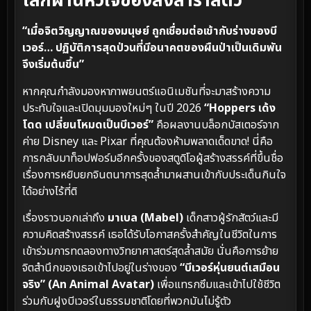
โลกผ่านหัวใจของสิงสาราสัตว์
“เมื่อจิตวิญญาณของมนุษย์ ถูกเชื่อมต่อเข้ากับร่างของบี
เวอร์… ปฏิบัติการสุดป่วนที่มีอนาคตของผืนป่าเป็นเดิมพัน
จึงเริ่มต้นขึ้น”
หากคุณกำลังมองหาภาพยนตร์แอนิเมชันที่จะมาสร้างความ
ประทับใจและเปิดมุมมองใหม่ๆ ในปี 2026
“Hoppers เด้ง
โดด เปลี่ยนโหมดเป็นบีเวอร์”
คือผลงานบล็อกบัสเตอร์จาก
ค่าย Disney และ Pixar ที่คุณต้องห้ามพลาดเด็ดขาด! นี่คือ
การกลับมาท็อปฟอร์มอีกครั้งของสตูดิโอผู้สร้างสรรค์ที่ขึ้นชื่อ
เรื่องการหยิบยกจินตนาการสุดล้ำมาผสานเข้ากับประเด็นกินใจ
ได้อย่างไร้ที่ติ
เรื่องราวบอกเล่าถึง
มาเบล (Mabel)
เด็กสาวผู้รักสัตว์และมี
ความคิดสร้างสรรค์ เธอได้รับโอกาสครั้งสำคัญในชีวิตในการ
เข้าร่วมการทดลองทางวิทยาศาสตร์สุดล้ำสมัย นั่นคือการย้าย
จิตสำนึกของเธอเข้าไปอยู่ในร่างของ
“บีเวอร์หุ่นยนต์เสมือน
จริง” (An Animal Avatar)
เพื่อแทรกซึมและเข้าไปใช้ชีวิต
ร่วมกับฝูงบีเวอร์ในธรรมชาติโดยที่พวกมันไม่รู้ตัว