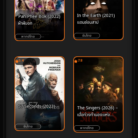
In the Earth (2021)
Pah Phee Bok (2022)
แดนซ่อนสาป
ผ้าผีบอก
ซับไทย
พากย์ไทย
5.4
7.8
57 Seconds (2023)
The Singers (2026) –
เมื่อท่วงทำนองแห่ง
บทเพลงคือหนทางเดียว
ซับไทย
ในการเยียวยาและกอบกู้
พากย์ไทย
จิตวิญญาณ