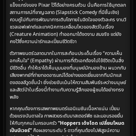
แข็งแกร่งของ Pixar ไว้ได้อย่างครบถ้วน นั่นคือการใช้มุกตลก
สถานการณ์ที่ชาญฉลาด (Slapstick Comedy ที่มีชั้นเชิง)
ควบคู่ไปกับการพัฒนาการเติบโตภายในจิตใจของตัวละคร งานวิ
ชวลเอฟเฟกต์และเทคนิคการเคลื่อนไหวของสัตว์ในเรื่อง
(Creature Animation) ทำออกมาได้งดงาม สมจริง แต่ยัง
คงไว้ซึ่งความน่ารักและเปี่ยมชีวิตชีวา
ตัวภาพยนตร์ฉลาดมากในการสะท้อนประเด็นเรื่อง “ความเห็น
อกเห็นใจ” (Empathy) ผ่านการที่ตัวเอกต้องไปใช้ชีวิตเป็นสิ่ง
มีชีวิตอื่น ทำให้เราได้เห็นมุมมองที่มนุษย์มักมองข้าม ผนวกกับ
เสียงพากย์ที่ถ่ายทอดอารมณ์ได้อย่างยอดเยี่ยมจากทีมนักแส
ดงฮอลลีวูดชั้นนำ ยิ่งช่วยขับเน้นให้ความสัมพันธ์ระหว่างมนุษย์
และสัตว์ป่าในเรื่องนี้ทำงานกับความรู้สึกของผู้ชมได้อย่างทรง
พลัง
หากคุณต้องการเสพภาพยนตร์แอนิเมชันเนื้อหาแน่น เปี่ยม
ด้วยแรงบันดาลใจ ภาพสวยระดับมาสเตอร์พีซ และมอบรอยยิ้ม
ให้กับทุกคนในครอบครัว
“Hoppers เด้งโดด เปลี่ยนโหมด
เป็นบีเวอร์”
คือผลงานระดับ 5 ดาวที่คุณต้องไปพิสูจน์ความ