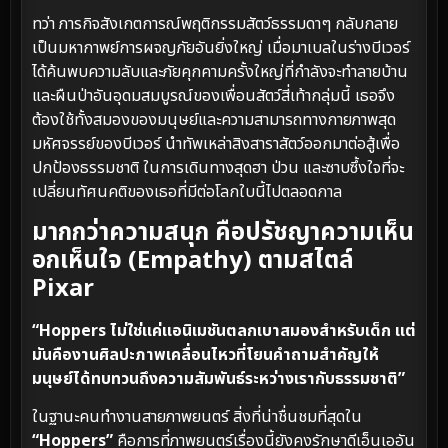
ทว่า ภารกิจสังเกตการณ์พฤติกรรมสัตว์ธรรมดาๆ กลับกลาย
เป็นมหากาพย์การผจญภัยอันยิ่งใหญ่ เมื่อมาเบลในร่างบีเวอร์
ได้ค้นพบความลับและภัยคุกคามครั้งใหญ่ที่กำลังจะทำลายบ้าน
และผืนป่าอันอุดมสมบูรณ์ของเพื่อนสัตว์สี่เท้ากลุ่มนี้ เธอจึง
ต้องใช้ทั้งสมองของมนุษย์และความสามารถทางกายภาพสุด
มหัศจรรย์ของบีเวอร์ นำทัพเหล่าสิงสาราสัตว์ออกมาต่อสู้เพื่อ
ปกป้องธรรมชาติ ในการเดินทางสุดฮา ป่วน และซาบซึ้งใจที่จะ
เปลี่ยนทัศนคติของเธอที่มีต่อโลกใบนี้ไปตลอดกาล
มากกว่าความสนุก คือปรัชญาความเห็น
อกเห็นใจ (Empathy) ตามสไตล์
Pixar
“Hoppers ไม่ใช่แค่แอนิเมชันตลกเบาสมองสำหรับเด็ก แต่
มันคืองานศิลปะภาพเคลื่อนไหวที่โยนคำถามสำคัญให้
มนุษย์ได้ทบทวนถึงความสัมพันธ์ระหว่างเรากับธรรมชาติ”
ในฐานะคนทำงานสายภาพยนตร์ สิ่งที่น่าชื่นชมที่สุดใน
“Hoppers”
คือการที่ภาพยนตร์เรื่องนี้ยังคงรักษาดีเอ็นเออัน