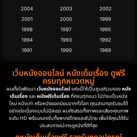
2004
2003
2002
Cult Film
4
2001
2000
1999
Culture
9
1998
1997
1995
Dance เต้น
1994
1993
1992
10
1991
1990
1989
Detective สืบสวน
72
1988
1986
1985
Detective สืบสวน
59
เว็บหนังออนไลน์ หนังเต็มเรื่อง ดูฟรี
1983
1982
1981
ครบทุกหมวดหมู่
1978
1974
1971
Disaster
13
ผมตั้งใจพัฒนา
เว็บหนังออนไลน์
แห่งนี้ให้เป็นศูนย์รวมของ
หนัง
1962
เต็มเรื่อง
และ
หนังฟรีเต็มเรื่อง
ที่ครบทุกแนว ไม่ว่าจะเป็นหนัง
Disney+
4
ใหม่ หนังเก่า หรือหนังยอดนิยมจากทั่วโลก คุณสามารถรับชมได้
Documentary สารคดี
94
อย่างต่อเนื่องแบบไม่มีสะดุด ผมคัดสรรทั้งภาพและเสียงคุณภาพ
ระดับ HD พร้อมรองรับทั้งพากย์ไทยและซับไทย เพื่อให้คุณได้รับ
Drama ดราม่า
(1,451)
ประสบการณ์การดูหนังที่ดีที่สุด