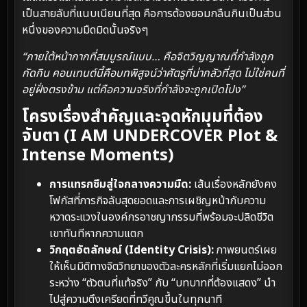
เป็นสายลับที่แนบเนียนที่สุด คือการต้องยอมกลืนกินเป็นส่วน
หนึ่งของความมืดมิดนั้นจริงๆ
“ภายใต้หน้ากากที่สมบูรณ์แบบ… คือจิตวิญญาณที่กำลังถูก
กัดกิน คอนเทนต์นี้คือบทพิสูจน์ว่าศัตรูที่น่ากลัวที่สุด ไม่ใช่คนที่
อยู่ฝั่งตรงข้าม แต่คือความจริงที่กำลังจะถูกเปิดโปง”
โครงเรื่องสำคัญและจุดหักมุมที่ต้อง
จับตา (I AM UNDERCOVER Plot &
Intense Moments)
การแทรกซึมสู่ใจกลางความมืด:
เส้นเรื่องหลักยังคง
โฟกัสที่ภารกิจลับสุดยอดและการเผชิญหน้ากับความ
หวาดระแวงในองค์กรอาชญากรรมที่พร้อมจะปลิดชีวิต
เขาทันทีหากความแตก
วิกฤตอัตลักษณ์ (Identity Crisis):
ภาพยนตร์เผย
ให้เห็นมิติทางจิตวิทยาของตัวละครหลักที่เริ่มแยกไม่ออก
ระหว่าง “ตัวตนที่แท้จริง” กับ “บทบาทที่ต้องแสดง” นำ
ไปสู่ความตึงเครียดที่ทวีคูณขึ้นในทุกนาที