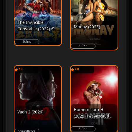
The Invincible
Monay (2026)
Constable (2022) ห้า
หนูคะนองกรุง
ซับไทย
ซับไทย
7.0
7.8
Homem com H
Vadh 2 (2026)
(2025) เพลงชีวิตเนย์ มา
โตกรอสโซ
ซับไทย
Soundtrack