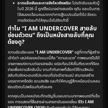
ฉากแอ็กชันและการชิงไหวชิงพริบ:
โปรดักชันและคิวบู๊
ในปี 2026 นี้ ถูกดีไซน์มาอย่างสมจริง ดุดัน และเน้นการ
ใช้สมองเฉือนคมมากกว่าการสู้รบปรบมือทั่วไป จังหวะ
การตัดต่อจะทำให้คุณนั่งไม่ติดเก้าอี้
ทำไม “I AM UNDERCOVER สายลับ
ซ่อนตัวตน” ถึงเป็นหนังสายลับที่คุณ
ต้องดู?
ความอัจฉริยะของ
“I AM UNDERCOVER”
อยู่ที่การที่ผู้สร้าง
เข้าใจว่า เสน่ห์ของหนังแนวนี้คือ “ความระแวง” ภาพยนตร์ไม่ได้
ฉายภาพแค่ความเท่ของสายลับ แต่สะท้อนให้เห็นถึงราคาที่ต้อง
จ่ายเพื่อความลึกลับนั้น งานกำกับภาพที่เลือกใช้โทนสีหม่น
สลับกับจังหวะดนตรีประกอบที่เร่งเร้าอารมณ์ สามารถสร้าง
บรรยากาศอึดอัด ชวนสงสัย และทำให้คนดูรู้สึกเหมือนร่วมหลบ
ซ่อนตัวตนไปพร้อมกับตัวละคร
หากคุณเป็นคอหนังระทึกขวัญชื่นชอบงานบทภาพยนตร์ที่แข็ง
แรง การแสดงที่สื่อสารผ่านสายตาอันยอดเยี่ยม
รีวิว I AM
UNDERCOVER (2026)
ยืนยันตรงกันว่า นี่คือผลงาน