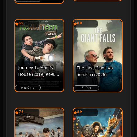
6.5
8.0
Journey To Aunt’s
The Last Giant พ่อ
House (2019) ห่อหมกฮ
ยักษ์สั่งลา (2026)
วกไปฝากป้า
พากย์ไทย
ซับไทย
7.6
8.9