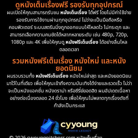
ดูหนังเต็มเรื่องฟรี รองรับทุกอุปกรณ์
Dystopian
16
ผมเปิดให้คุณสามารถรับชม
หนังเต็มเรื่อง
ได้ฟรี โดยไม่มีค่าใช้จ่าย
รองรับการใช้งานผ่านทุกอุปกรณ์ ไม่ว่าจะเป็นมือถือหรือ
Emotional
61
คอมพิวเตอร์ ระบบสตรีมมิ่งถูกออกแบบให้โหลดไว ไม่กระตุก และ
สามารถเลือกความคมชัดได้หลากหลายระดับ เช่น 480p, 720p,
Epic มหากาพย์
219
1080p และ 4K เพื่อให้คุณดู
หนังฟรีเต็มเรื่อง
ได้อย่างลื่นไหล
Erotic
36
ตลอดเวลา
รวมหนังฟรีเต็มเรื่อง หนังใหม่ และหนัง
Family ครอบครัว
366
ยอดนิยม
ผมรวบรวมทั้ง
หนังฟรีเต็มเรื่อง
หนังใหม่ล่าสุด และหนังยอดนิยม
Fantasy จินตนาการ
332
มาไว้ในที่เดียว เพื่อให้คุณเข้าถึงความบันเทิงได้ง่ายและรวดเร็ว ไม่ว่า
จะเป็นหนังแอคชั่น หนังดราม่า หรือซีรี่ย์ยอดฮิต ผมอัปเดตเนื้อหา
Fiction
9
อย่างต่อเนื่องตลอด 24 ชั่วโมง เพื่อให้คุณไม่พลาดทุกเรื่องดังที่
กำลังเป็นกระแส
Film
57
Gothic
3
Grief
7
© 2026 cyyoungpitchers.com หนังเต็มเรื่อง