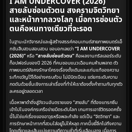
I AM UNDERCOVER (2026)
สายลับซ่อนตัวตน สงครามจิตวิทยา
และหน้ากากลวงโลก เมื่อการซ่อนตัว
ตนคือหนทางเดียวที่จะรอด
ในฐานะนักวิจารณ์และผู้สร้างสรรค์คอนเทนต์สายภาพยนตร์แอ็
กชันสืบสวนสอบสวน ขอบอกเลยว่า
“I AM UNDERCOVER
(2026)”
หรือ
“สายลับซ่อนตัวตน”
คือผลงานทริลเลอร์ระดับ
ท็อปฟอร์มของปี 2026 ที่คนชอบแนวเฉือนคมห้ามพลาด ตัว
ภาพยนตร์ยังคงรักษาโครงเรื่องดั้งเดิมและแก่นแท้ของความ
ระทึกขวัญไว้ได้อย่างครบถ้วน ไม่มีบิดเบือน แต่ยกระดับความ
กดดันด้วยชั้นเชิงการเล่าเรื่องที่ทำให้เราต้องตั้งคำถามกับทุกตัว
ละครอยู่ตลอดเวลา
เนื้อหาพาดำดิ่งสู่วังวนอันตรายของ “สายลับ” ที่ต้องแทรกซึม
เข้าไปในองค์กรเครือข่ายมืดระดับโลก เกมการเอาชีวิตรอดครั้ง
นี้ไม่ใช่แค่เรื่องของอาวุธหรือพละกำลัง แต่เป็น “จิตวิทยา” และ
การรักษาหน้ากากที่สวมใส่อยู่ไม่ให้หลุด ภาคนี้ขยี้ลึกไปถึงความ
โดดเดี่ยวและเส้นแบ่งความดีความชั่วที่เริ่มเลือนลาง เมื่อการ