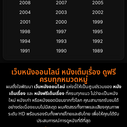
Crime อาชญากรรม
518
2008
2007
2005
2004
2003
2002
Cult Film
4
2001
2000
1999
Culture
9
1998
1997
1995
Dance เต้น
1994
1993
1992
10
1991
1990
1989
Detective สืบสวน
60
1988
1986
1985
Detective สืบสวน
74
เว็บหนังออนไลน์ หนังเต็มเรื่อง ดูฟรี
1983
1982
1981
ครบทุกหมวดหมู่
1978
1974
1971
Disaster
13
ผมตั้งใจพัฒนา
เว็บหนังออนไลน์
แห่งนี้ให้เป็นศูนย์รวมของ
หนัง
1962
เต็มเรื่อง
และ
หนังฟรีเต็มเรื่อง
ที่ครบทุกแนว ไม่ว่าจะเป็นหนัง
Disney+
4
ใหม่ หนังเก่า หรือหนังยอดนิยมจากทั่วโลก คุณสามารถรับชมได้
Documentary สารคดี
94
อย่างต่อเนื่องแบบไม่มีสะดุด ผมคัดสรรทั้งภาพและเสียงคุณภาพ
ระดับ HD พร้อมรองรับทั้งพากย์ไทยและซับไทย เพื่อให้คุณได้รับ
Drama ดราม่า
(1,477)
ประสบการณ์การดูหนังที่ดีที่สุด