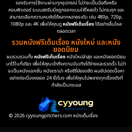
รองรับการใช้งานผ่านทุกอุปกรณ์ ไม่ว่าจะเป็นมือถือหรือ
Emotional
61
คอมพิวเตอร์ ระบบสตรีมมิ่งถูกออกแบบให้โหลดไว ไม่กระตุก และ
สามารถเลือกความคมชัดได้หลากหลายระดับ เช่น 480p, 720p,
Epic มหากาพย์
213
1080p และ 4K เพื่อให้คุณดู
หนังฟรีเต็มเรื่อง
ได้อย่างลื่นไหล
Erotic
35
ตลอดเวลา
รวมหนังฟรีเต็มเรื่อง หนังใหม่ และหนัง
Family ครอบครัว
359
ยอดนิยม
ผมรวบรวมทั้ง
หนังฟรีเต็มเรื่อง
หนังใหม่ล่าสุด และหนังยอดนิยม
Fantasy จินตนาการ
319
มาไว้ในที่เดียว เพื่อให้คุณเข้าถึงความบันเทิงได้ง่ายและรวดเร็ว ไม่ว่า
จะเป็นหนังแอคชั่น หนังดราม่า หรือซีรี่ย์ยอดฮิต ผมอัปเดตเนื้อหา
Fiction
9
อย่างต่อเนื่องตลอด 24 ชั่วโมง เพื่อให้คุณไม่พลาดทุกเรื่องดังที่
กำลังเป็นกระแส
Film
57
Gothic
3
Grief
7
© 2026 cyyoungpitchers.com หนังเต็มเรื่อง
HBO GO
6