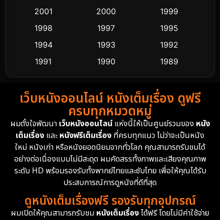
2001
2000
1999
Culture
9
1998
1997
1995
Dance เต้น
1994
1993
1992
10
1991
1990
1989
Detective สืบสวน
58
1988
1986
1985
Detective สืบสวน
70
เว็บหนังออนไลน์ หนังเต็มเรื่อง ดูฟรี
1983
1982
1981
ครบทุกหมวดหมู่
1978
1974
1971
Disaster
13
ผมตั้งใจพัฒนา
เว็บหนังออนไลน์
แห่งนี้ให้เป็นศูนย์รวมของ
หนัง
1962
เต็มเรื่อง
และ
หนังฟรีเต็มเรื่อง
ที่ครบทุกแนว ไม่ว่าจะเป็นหนัง
Disney+
4
ใหม่ หนังเก่า หรือหนังยอดนิยมจากทั่วโลก คุณสามารถรับชมได้
Documentary สารคดี
93
อย่างต่อเนื่องแบบไม่มีสะดุด ผมคัดสรรทั้งภาพและเสียงคุณภาพ
ระดับ HD พร้อมรองรับทั้งพากย์ไทยและซับไทย เพื่อให้คุณได้รับ
Drama ดราม่า
(1,426)
ประสบการณ์การดูหนังที่ดีที่สุด
ดูหนังเต็มเรื่องฟรี รองรับทุกอุปกรณ์
Dystopian
16
ผมเปิดให้คุณสามารถรับชม
หนังเต็มเรื่อง
ได้ฟรี โดยไม่มีค่าใช้จ่าย