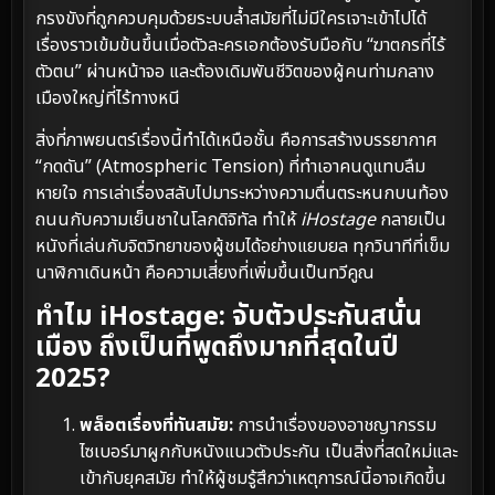
กรงขังที่ถูกควบคุมด้วยระบบล้ำสมัยที่ไม่มีใครเจาะเข้าไปได้
เรื่องราวเข้มข้นขึ้นเมื่อตัวละครเอกต้องรับมือกับ “ฆาตกรที่ไร้
ตัวตน” ผ่านหน้าจอ และต้องเดิมพันชีวิตของผู้คนท่ามกลาง
เมืองใหญ่ที่ไร้ทางหนี
สิ่งที่ภาพยนตร์เรื่องนี้ทำได้เหนือชั้น คือการสร้างบรรยากาศ
“กดดัน” (Atmospheric Tension) ที่ทำเอาคนดูแทบลืม
หายใจ การเล่าเรื่องสลับไปมาระหว่างความตื่นตระหนกบนท้อง
ถนนกับความเย็นชาในโลกดิจิทัล ทำให้
iHostage
กลายเป็น
หนังที่เล่นกับจิตวิทยาของผู้ชมได้อย่างแยบยล ทุกวินาทีที่เข็ม
นาฬิกาเดินหน้า คือความเสี่ยงที่เพิ่มขึ้นเป็นทวีคูณ
ทำไม iHostage: จับตัวประกันสนั่น
เมือง ถึงเป็นที่พูดถึงมากที่สุดในปี
2025?
พล็อตเรื่องที่ทันสมัย:
การนำเรื่องของอาชญากรรม
ไซเบอร์มาผูกกับหนังแนวตัวประกัน เป็นสิ่งที่สดใหม่และ
เข้ากับยุคสมัย ทำให้ผู้ชมรู้สึกว่าเหตุการณ์นี้อาจเกิดขึ้น