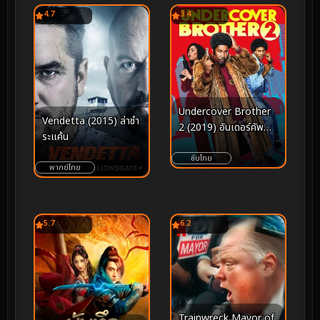
4.7
3.4
Undercover Brother
Vendetta (2015) ล่าชํา
2 (2019) อันเดอร์คัพ
ระแค้น
เวอร์ บราเธอร์ 2
ซับไทย
พากย์ไทย
5.7
6.2
Trainwreck Mayor of