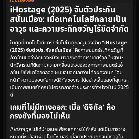
เนื้อเรื่องย่อ
iHostage (2025) จับตัวประกัน
สนั่นเมือง: เมื่อเทคโนโลยีกลายเป็น
อาวุธ และความระทึกขวัญไร้ขีดจำกัด
ในยุคที่เทคโนโลยีแทรกซึมไปในทุกอณูของชีวิต
“iHostage
(2025) จับตัวประกันสนั่นเมือง”
คือภาพยนตร์ระทึกขวัญที่
ก้าวข้ามขีดจำกัดของหนังแนวลักพาตัวที่เราเคยรู้จัก ในฐานะ
นักวิจารณ์ที่ติดตามความเคลื่อนไหวของวงการภาพยนตร์แอ็
กชัน-ไซไฟมาโดยตลอด ผมขอบอกเลยว่านี่คือผลงานที่ “ตบ
หน้า” ความปลอดภัยทางดิจิทัลของเราได้อย่างเจ็บแสบที่สุด และ
เป็นภาพยนตร์ที่คุณไม่ควรพลาดด้วยประการทั้งปวงในปี 2025
นี้
เกมที่ไม่มีทางออก: เมื่อ ‘ดิจิทัล’ คือ
กรงขังที่มองไม่เห็น
iHostage
ไม่ได้นำเสนอเพียงแค่การใช้กำลัง แต่เป็นการวาง
หมากที่ซับซ้อนผ่านโลกไซเบอร์ เมื่อตัวประกันถูกจับขังอยู่ใน