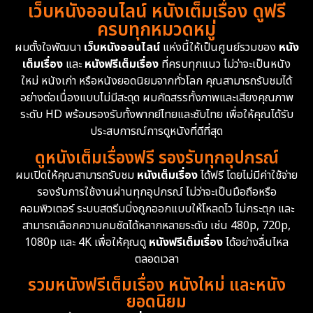
เว็บหนังออนไลน์ หนังเต็มเรื่อง ดูฟรี
1983
1982
1981
ครบทุกหมวดหมู่
1978
1974
1971
Disaster
13
ผมตั้งใจพัฒนา
เว็บหนังออนไลน์
แห่งนี้ให้เป็นศูนย์รวมของ
หนัง
1962
เต็มเรื่อง
และ
หนังฟรีเต็มเรื่อง
ที่ครบทุกแนว ไม่ว่าจะเป็นหนัง
Disney+
4
ใหม่ หนังเก่า หรือหนังยอดนิยมจากทั่วโลก คุณสามารถรับชมได้
Documentary สารคดี
93
อย่างต่อเนื่องแบบไม่มีสะดุด ผมคัดสรรทั้งภาพและเสียงคุณภาพ
ระดับ HD พร้อมรองรับทั้งพากย์ไทยและซับไทย เพื่อให้คุณได้รับ
Drama ดราม่า
(1,426)
ประสบการณ์การดูหนังที่ดีที่สุด
ดูหนังเต็มเรื่องฟรี รองรับทุกอุปกรณ์
Dystopian
16
ผมเปิดให้คุณสามารถรับชม
หนังเต็มเรื่อง
ได้ฟรี โดยไม่มีค่าใช้จ่าย
รองรับการใช้งานผ่านทุกอุปกรณ์ ไม่ว่าจะเป็นมือถือหรือ
Emotional
61
คอมพิวเตอร์ ระบบสตรีมมิ่งถูกออกแบบให้โหลดไว ไม่กระตุก และ
สามารถเลือกความคมชัดได้หลากหลายระดับ เช่น 480p, 720p,
Epic มหากาพย์
213
1080p และ 4K เพื่อให้คุณดู
หนังฟรีเต็มเรื่อง
ได้อย่างลื่นไหล
Erotic
35
ตลอดเวลา
รวมหนังฟรีเต็มเรื่อง หนังใหม่ และหนัง
Family ครอบครัว
359
ยอดนิยม