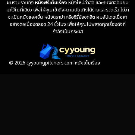
ผมรวบรวมทั้ง
หนังฟรีเต็มเรื่อง
หนังใหม่ล่าสุด และหนังยอดนิยม
Fantasy จินตนาการ
319
มาไว้ในที่เดียว เพื่อให้คุณเข้าถึงความบันเทิงได้ง่ายและรวดเร็ว ไม่ว่า
จะเป็นหนังแอคชั่น หนังดราม่า หรือซีรี่ย์ยอดฮิต ผมอัปเดตเนื้อหา
Fiction
9
อย่างต่อเนื่องตลอด 24 ชั่วโมง เพื่อให้คุณไม่พลาดทุกเรื่องดังที่
กำลังเป็นกระแส
Film
57
Gothic
3
Grief
7
© 2026 cyyoungpitchers.com หนังเต็มเรื่อง
HBO GO
6
HBO Max
3
Healing
15
Heist
25
Historical
7