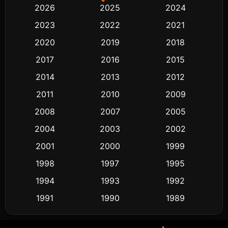
2026
2025
2024
Black Comedy
291
2023
2022
2021
Classic หนังคลาสสิก
48
2020
2019
2018
2017
2016
2015
Comedy ตลก
428
2014
2013
2012
Coming-of-age ชีวิตวัยรุ่น
61
2011
2010
2009
Crime อาชญากรรม
503
2008
2007
2005
2004
2003
2002
Cult Film
4
2001
2000
1999
Culture
9
1998
1997
1995
Dance เต้น
1994
1993
1992
10
1991
1990
1989
Detective สืบสวน
58
1988
1986
1985
Detective สืบสวน
70