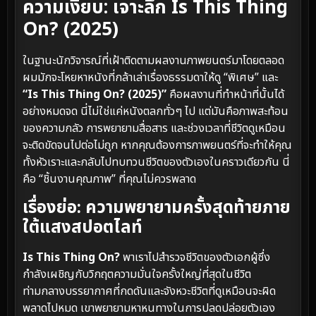
ความเงียบ: เจาะลึก Is This Thing
On? (2025)
ในฐานะนักวิจารณ์ที่เฝ้าติดตามผลงานภาพยนตร์มาโดยตลอด
ผมมักจะโหยหาหนังที่กล้าเล่าเรื่องธรรมดาให้ดู “พิเศษ” และ
“Is This Thing On? (2025)”
คือผลงานที่ทำหน้าที่นั้นได้
อย่างหมดจด นี่ไม่ใช่แค่หนังตลกทั่วๆ ไป แต่มันคือภาพสะท้อน
ของความกลัว การพยายามสื่อสาร และช่วงเวลาที่ชีวิตดูเหมือน
จะติดขัดจนไปต่อไม่ถูก หากคุณต้องการภาพยนตร์ที่จะทำให้คุณ
ทั้งหัวเราะและกลับไปทบทวนชีวิตของตัวเองในคราวเดียวกัน นี่
คือ “ชิ้นงานคุณภาพ” ที่คุณไม่ควรพลาด
เรื่องย่อ: ความพยายามครั้งสุดท้ายภาย
ใต้แสงสปอตไลท์
Is This Thing On?
พาเราไปสำรวจชีวิตของตัวเอกผู้ซึ่ง
กำลังเผชิญกับวิกฤตความมั่นใจครั้งใหญ่ที่สุดในชีวิต
ท่ามกลางบรรยากาศที่กดดันและจังหวะชีวิตที่ดูเหมือนจะผิด
พลาดไปหมด เขาพยายามหาหนทางในการปลดปล่อยตัวเอง