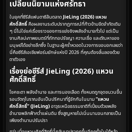
เปลี่ยนนิยามแห่งศรัทธา
ในยุคที่ซีรีส์แฟนตาซีล้นตลาด
JieLing (2026) แหวน
ศักดิ์สิทธิ์
คือผลงานระดับปรากฏการณ์ที่ก้าวข้ามขีดจำกัดเดิม
ๆ นี่ไม่ใช่แค่เรื่องราวของการแย่งชิงพลังอำนาจทั่วไป แต่เป็น
งานศิลปะภาพยนตร์ที่ถักทอปรัชญา ความเชื่อ และตัณหาของ
มนุษย์ได้อย่างลึกซึ้ง ในฐานะผู้คร่ำหวอดในวงการขอบอกเลยว่า
นี่คือซีรีส์เอเชียฟอร์มยักษ์แห่งปี 2026 ที่คุณต้องลิ้มลองด้วย
ตาตัวเอง
เรื่องย่อซีรีส์ JieLing (2026) แหวน
ศักดิ์สิทธิ์
โชคชะตา พลังอำนาจ และการนองเลือด ทั้งหมดถูกจุดชนวนขึ้น
รอบวัตถุโบราณอันเป็นปริศนาที่รู้จักกันในนาม
“แหวน
ศักดิ์สิทธิ์” (JieLing)
อาวุธเหนือธรรมชาติที่เปี่ยมด้วยพลัง
อำนาจพลิกฟ้าคว่ำแผ่นดิน ซึ่งสูญหายไปเนิ่นนานจนกลายเป็น
เพียงตำนานปรัมปรา
ทว่า เมื่อแหวนศักดิ์สิทธิ์นี้กลับมาปรากฏขึ้นอีกครั้งในใต้หล้า