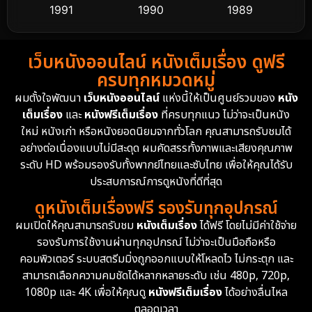
1991
1990
1989
Detective สืบสวน
58
1988
1986
1985
Detective สืบสวน
70
เว็บหนังออนไลน์ หนังเต็มเรื่อง ดูฟรี
1983
1982
1981
ครบทุกหมวดหมู่
1978
1974
1971
Disaster
13
ผมตั้งใจพัฒนา
เว็บหนังออนไลน์
แห่งนี้ให้เป็นศูนย์รวมของ
หนัง
1962
เต็มเรื่อง
และ
หนังฟรีเต็มเรื่อง
ที่ครบทุกแนว ไม่ว่าจะเป็นหนัง
Disney+
4
ใหม่ หนังเก่า หรือหนังยอดนิยมจากทั่วโลก คุณสามารถรับชมได้
Documentary สารคดี
93
อย่างต่อเนื่องแบบไม่มีสะดุด ผมคัดสรรทั้งภาพและเสียงคุณภาพ
ระดับ HD พร้อมรองรับทั้งพากย์ไทยและซับไทย เพื่อให้คุณได้รับ
Drama ดราม่า
(1,426)
ประสบการณ์การดูหนังที่ดีที่สุด
ดูหนังเต็มเรื่องฟรี รองรับทุกอุปกรณ์
Dystopian
16
ผมเปิดให้คุณสามารถรับชม
หนังเต็มเรื่อง
ได้ฟรี โดยไม่มีค่าใช้จ่าย
รองรับการใช้งานผ่านทุกอุปกรณ์ ไม่ว่าจะเป็นมือถือหรือ
Emotional
61
คอมพิวเตอร์ ระบบสตรีมมิ่งถูกออกแบบให้โหลดไว ไม่กระตุก และ
สามารถเลือกความคมชัดได้หลากหลายระดับ เช่น 480p, 720p,
Epic มหากาพย์
213
1080p และ 4K เพื่อให้คุณดู
หนังฟรีเต็มเรื่อง
ได้อย่างลื่นไหล
Erotic
35
ตลอดเวลา