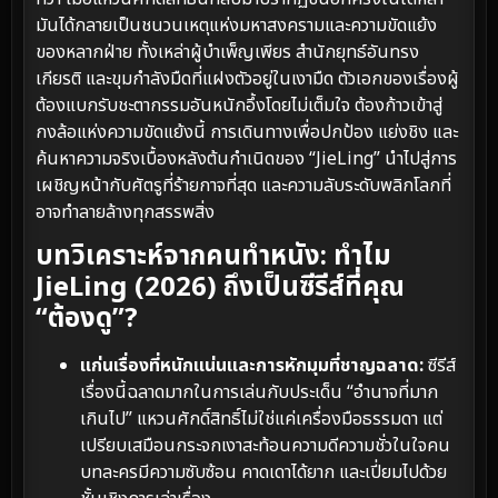
มันได้กลายเป็นชนวนเหตุแห่งมหาสงครามและความขัดแย้ง
ของหลากฝ่าย ทั้งเหล่าผู้บำเพ็ญเพียร สำนักยุทธ์อันทรง
เกียรติ และขุมกำลังมืดที่แฝงตัวอยู่ในเงามืด ตัวเอกของเรื่องผู้
ต้องแบกรับชะตากรรมอันหนักอึ้งโดยไม่เต็มใจ ต้องก้าวเข้าสู่
กงล้อแห่งความขัดแย้งนี้ การเดินทางเพื่อปกป้อง แย่งชิง และ
ค้นหาความจริงเบื้องหลังต้นกำเนิดของ “JieLing” นำไปสู่การ
เผชิญหน้ากับศัตรูที่ร้ายกาจที่สุด และความลับระดับพลิกโลกที่
อาจทำลายล้างทุกสรรพสิ่ง
บทวิเคราะห์จากคนทำหนัง: ทำไม
JieLing (2026) ถึงเป็นซีรีส์ที่คุณ
“ต้องดู”?
แก่นเรื่องที่หนักแน่นและการหักมุมที่ชาญฉลาด:
ซีรีส์
เรื่องนี้ฉลาดมากในการเล่นกับประเด็น “อำนาจที่มาก
เกินไป” แหวนศักดิ์สิทธิ์ไม่ใช่แค่เครื่องมือธรรมดา แต่
เปรียบเสมือนกระจกเงาสะท้อนความดีความชั่วในใจคน
บทละครมีความซับซ้อน คาดเดาได้ยาก และเปี่ยมไปด้วย