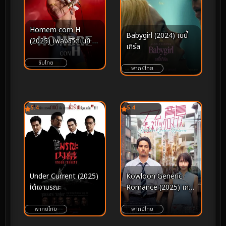
Homem com H
Babygirl (2024) เบบี้
(2025) เพลงชีวิตเนย์ มา
เกิร์ล
โตกรอสโซ
ซับไทย
พากย์ไทย
5.4
5.4
Under Current (2025)
Kowloon Generic
ใต้เงามรณะ
Romance (2025) เกา
ลูน อุบัติรักปริศนาลับ
พากย์ไทย
พากย์ไทย