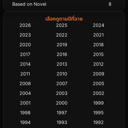
Based on Novel
8
Biography ชีวิตจริง
74
เลือกดูตามปีที่ฉาย
2026
2025
2024
Black Comedy
291
2023
2022
2021
Classic หนังคลาสสิก
48
2020
2019
2018
2017
2016
2015
Comedy ตลก
428
2014
2013
2012
Coming-of-age ชีวิตวัยรุ่น
61
2011
2010
2009
Crime อาชญากรรม
503
2008
2007
2005
2004
2003
2002
Cult Film
4
2001
2000
1999
Culture
9
1998
1997
1995
Dance เต้น
1994
1993
1992
10