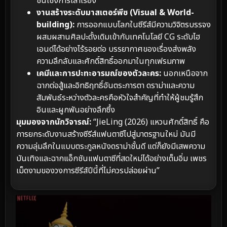
ชั้นเชิงการเล่าเรื่อง
งานสร้างระดับมาสเตอร์พีซ (Visual & World-
building):
การออกแบบโลกในซีรีส์มีความวิจิตรบรรจง
ผสมผสานศิลปะดั้งเดิมเข้ากับเทคโนโลยี CG ระดับไฮ
เอนด์ได้อย่างไร้รอยต่อ บรรยากาศของเรื่องส่งพลัง
ความลึกลับและศักดิ์สิทธิ์ออกมาในทุกเฟรมภาพ
เคมีและการปะทะอารมณ์ของตัวละคร:
นอกเหนือจาก
ฉากต่อสู้และอิทธิฤทธิ์อันตระการตา ดราม่าและความ
สัมพันธ์ระหว่างตัวละครคือหัวใจสำคัญที่ทำให้ผู้ชมรู้สึก
อินและผูกพันอย่างลึกซึ้ง
มุมมองจากนักวิจารณ์:
“JieLing (2026) แหวนศักดิ์สิทธิ์ คือ
การยกระดับงานสร้างซีรีส์แฟนตาซีไปสู่มาตรฐานใหม่ มันมี
ความลุ่มลึกในแบบตระกูลหนังดราม่าชั้นดี แต่ก็ยังมีเสพความ
บันเทิงและฉากแอ็กชันแฟนตาซีที่สดใหม่ได้อย่างเต็มอิ่ม เพชร
เม็ดงามของวงการซีรีส์ปีนี้ที่ไม่ควรปล่อยผ่าน”