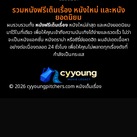
รวมหนังฟรีเต็มเรื่อง หนังใหม่ และหนัง
Family ครอบครัว
359
ยอดนิยม
ผมรวบรวมทั้ง
หนังฟรีเต็มเรื่อง
หนังใหม่ล่าสุด และหนังยอดนิยม
Fantasy จินตนาการ
319
มาไว้ในที่เดียว เพื่อให้คุณเข้าถึงความบันเทิงได้ง่ายและรวดเร็ว ไม่ว่า
จะเป็นหนังแอคชั่น หนังดราม่า หรือซีรี่ย์ยอดฮิต ผมอัปเดตเนื้อหา
Fiction
9
อย่างต่อเนื่องตลอด 24 ชั่วโมง เพื่อให้คุณไม่พลาดทุกเรื่องดังที่
กำลังเป็นกระแส
Film
57
Gothic
3
Grief
7
© 2026 cyyoungpitchers.com หนังเต็มเรื่อง
HBO GO
6
HBO Max
3
Healing
15