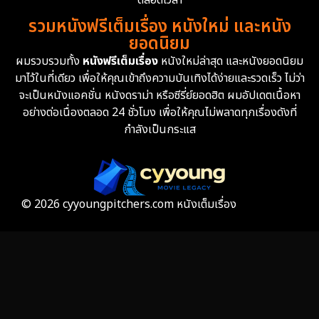
รวมหนังฟรีเต็มเรื่อง หนังใหม่ และหนัง
Family ครอบครัว
359
ยอดนิยม
ผมรวบรวมทั้ง
หนังฟรีเต็มเรื่อง
หนังใหม่ล่าสุด และหนังยอดนิยม
Fantasy จินตนาการ
319
มาไว้ในที่เดียว เพื่อให้คุณเข้าถึงความบันเทิงได้ง่ายและรวดเร็ว ไม่ว่า
จะเป็นหนังแอคชั่น หนังดราม่า หรือซีรี่ย์ยอดฮิต ผมอัปเดตเนื้อหา
Fiction
9
อย่างต่อเนื่องตลอด 24 ชั่วโมง เพื่อให้คุณไม่พลาดทุกเรื่องดังที่
กำลังเป็นกระแส
Film
57
Gothic
3
Grief
7
© 2026 cyyoungpitchers.com หนังเต็มเรื่อง
HBO GO
6
HBO Max
3
Healing
15