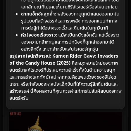
เอกลักษณ์ที่ไม่เคยเห็นในซีรีส์ไรเดอร์เรื่องไหนมาก่อน
ฉากแอ็กชันสุดล้ำ:
พลังของกาบุถูกนำเสนอออกมาใน
รูปแบบที่สร้างสรรค์และทรงพลัง การออกแบบท่าทาง
การต่อสู้ทำได้อย่างรวดเร็วและตื่นเต้นในทุกวินาที
หัวใจของเรื่องราว:
แม้จะเป็นหนังแอ็กชัน แต่เรื่องราว
ของความกล้าหาญและการปกป้องก็ถูกเล่าออกมาได้
อย่างลึกซึ้ง เหมาะสำหรับแฟนไรเดอร์ทุกรุ่น
สรุปจากใจนักวิจารณ์:
Kamen Rider Gavv: Invaders
of the Candy House (2025)
คือหมุดหมายใหม่ของภาพ
ยนตร์มาสค์ไรเดอร์ที่ประสบความสำเร็จทั้งในด้านความสนุก
และการสร้างโลกทัศน์ใหม่ หากคุณคือแฟนตัวยงของฮีโร่ชุด
เกราะ หรือกำลังมองหาหนังแอ็กชันที่ให้ความรู้สึกตื่นเต้นและ
สร้างสรรค์ นี่คือผลงานที่คุณควรค่าแก่การไปสัมผัสบนจอภาพ
ยนตร์ครับ