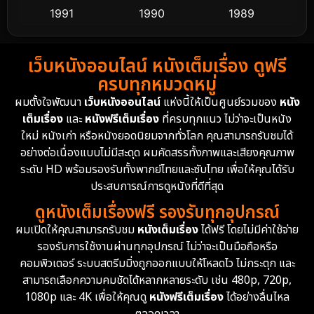
1991
1990
1989
Detective สืบสวน
58
1988
1986
1985
Detective สืบสวน
70
เว็บหนังออนไลน์ หนังเต็มเรื่อง ดูฟรี
1983
1982
1981
ครบทุกหมวดหมู่
1978
1974
1971
Disaster
13
ผมตั้งใจพัฒนา
เว็บหนังออนไลน์
แห่งนี้ให้เป็นศูนย์รวมของ
หนัง
1962
เต็มเรื่อง
และ
หนังฟรีเต็มเรื่อง
ที่ครบทุกแนว ไม่ว่าจะเป็นหนัง
Disney+
4
ใหม่ หนังเก่า หรือหนังยอดนิยมจากทั่วโลก คุณสามารถรับชมได้
Documentary สารคดี
93
อย่างต่อเนื่องแบบไม่มีสะดุด ผมคัดสรรทั้งภาพและเสียงคุณภาพ
ระดับ HD พร้อมรองรับทั้งพากย์ไทยและซับไทย เพื่อให้คุณได้รับ
Drama ดราม่า
(1,426)
ประสบการณ์การดูหนังที่ดีที่สุด
ดูหนังเต็มเรื่องฟรี รองรับทุกอุปกรณ์
Dystopian
16
ผมเปิดให้คุณสามารถรับชม
หนังเต็มเรื่อง
ได้ฟรี โดยไม่มีค่าใช้จ่าย
รองรับการใช้งานผ่านทุกอุปกรณ์ ไม่ว่าจะเป็นมือถือหรือ
Emotional
61
คอมพิวเตอร์ ระบบสตรีมมิ่งถูกออกแบบให้โหลดไว ไม่กระตุก และ
สามารถเลือกความคมชัดได้หลากหลายระดับ เช่น 480p, 720p,
Epic มหากาพย์
213
1080p และ 4K เพื่อให้คุณดู
หนังฟรีเต็มเรื่อง
ได้อย่างลื่นไหล
Erotic
35
ตลอดเวลา