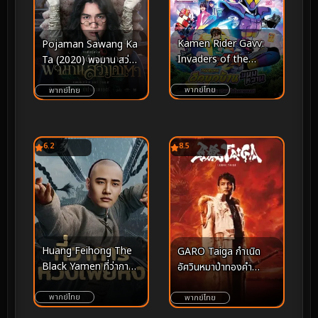
Kamen Rider Gavv:
Pojaman Sawang Ka
Invaders of the
Ta (2020) พจมาน สว่าง
Candy House (2025)
คาตา
มาสค์ไรเดอร์ กาบุ เดอะ
พากย์ไทย
พากย์ไทย
มูฟวี่ ศึกบุกบ้านขนมหวาน
6.2
8.5
Huang Feihong The
GARO Taiga กำเนิด
Black Yamen ที่ว่าการ
อัศวินหมาป่าทองคำ
หวงเฟยหง (2025)
(2025)
พากย์ไทย
พากย์ไทย