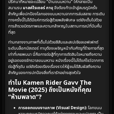
ปริศนาที่หมายจะเปลี่ยน “บ้านขนมหวาน” ให้กลายเป็น
สนามรบ
มาสค์ไรเดอร์ กาบุ
จึงต้องก้าวเข้าสู่สมรภูมิครั้ง
สำคัญเพื่อปกป้องโลกของขนมหวานจากการล่มสลาย การเดิน
ทางครั้งนี้ไม่ได้มีแค่การต่อสู้ด้วยพลังพิเศษ แต่ยังเต็มไปด้วย
การสำรวจมิตรภาพและความกล้าหาญในสถานการณ์ที่บีบคั้น
ที่สุด
ท่ามกลางงานภาพที่เต็มไปด้วยสีสันและสเปเชียลเอฟเฟกต์
ระดับบล็อกบัสเตอร์ กาบุต้องเผชิญหน้ากับศัตรูที่ร้ายกาจที่สุด
เท่าที่เคยพบมา นี่คือการต่อสู้ที่ทุกการตัดสินใจหมายถึงความ
อยู่รอดของจักรวาลขนมหวาน หนังเรื่องนี้ไม่ได้แค่โชว์ฉากการ
ต่อสู้ที่ดุดัน แต่ยังร้อยเรียงเรื่องราวให้ผู้ชมได้สัมผัสถึงความ
สำคัญของการปกป้องสิ่งที่เรารักอย่างสุดหัวใจ
ทำไม Kamen Rider Gavv The
Movie (2025) ถึงเป็นหนังที่คุณ
“ห้ามพลาด”?
การออกแบบงานภาพ (Visual Design):
โลกขนม
หวานถูกเนรมิตออกมาได้อย่างงดงามและแปลกตา เป็น