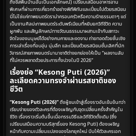
ถึงชีสพื้นบ้านอันเป็นเอกลักษณ์) เปรียบเสมือนอาหารจาน
พิเศษที่ผ่านการเคี่ยวกรำอย่างพิถีพิถันและเปี่ยมไปด้วยรสนิยม
นี่ไม่ใช่แค่ภาพยนตร์ดราม่าครอบครัวหรือความรักธรรมดาๆ แต่
เป็นงานศิลปะภาพยนตร์ระดับพรีเมียมที่หยิบยกวิถีชีวิต ความ
ผูกพัน และสัญลักษณ์ทางวัฒนธรรมมาผสานเข้ากับสภาวะ
จิตใจของมนุษย์ได้อย่างคมคายและงดงาม ถ่ายทอดด้วยชั้นเชิง
การเล่าเรื่องที่อบอุ่น นุ่มลึก และเปี่ยมด้วยรสนิยมชั้นเลิศที่นัก
วิจารณ์สายภาพยนตร์นานาชาติต่างยกย่องให้เป็น “ผลงานลับ
ที่ไม่ควรพลาดด้วยประการทั้งปวงในปี 2026”
เรื่องย่อ “Kesong Puti (2026)”
ละเลียดความทรงจำผ่านรสชาติของ
ชีวิต
“Kesong Puti (2026)”
ดึงผู้ชมเข้าสู่เรื่องราวอันเข้มข้นทว่า
เรียบง่ายของตัวละครที่ต้องเผชิญกับจุดเปลี่ยนครั้งสำคัญใน
ชีวิต เรื่องราวเริ่มต้นขึ้นเมื่อกรรมวิธีและวิถีชีวิตดั้งเดิม (ซึ่ง
เปรียบเสมือนความบริสุทธิ์ของ Kesong Puti) ต้องเผชิญ
หน้ากับความเปลี่ยนแปลงของโลกยุคใหม่ บีบให้ตัวละครเอก