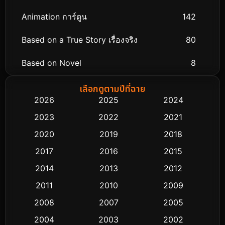
Animation การ์ตูน
142
Based on a True Story เรื่องจริง
80
Based on Novel
8
Biography ชีวิตจริง
76
เลือกดูตามปีที่ฉาย
2026
2025
2024
Black Comedy
313
2023
2022
2021
Classic หนังคลาสสิก
48
2020
2019
2018
2017
2016
2015
Comedy ตลก
445
2014
2013
2012
Coming-of-age ชีวิตวัยรุ่น
63
2011
2010
2009
Crime อาชญากรรม
518
2008
2007
2005
2004
2003
2002
Cult Film
4