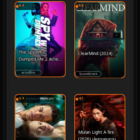
6.4
6.8
The Spy Who
ClearMind (2024)
Dumped Me 2 สปาย
สวมรอยข้ามโลก (2018)
พากย์ไทย
Soundtrack
6.4
4.5
Mulan Light A fire
(2026) มู่หลานคมดาบ