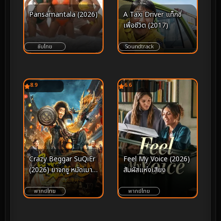
Pansamantala (2026)
A Taxi Driver แท็กซี่
เพื่อชีวิต (2017)
ซับไทย
Soundtrack
8.9
6.6
Crazy Beggar SuQiEr
Feel My Voice (2026)
(2026) ยาจกซู หมัดเมา
สัมผัสแห่งเสียง
สะท้านฟ้า
พากย์ไทย
พากย์ไทย