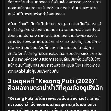
ต้องก้าวข้ามผ่านบททดสอบ ทั้งในแง่ของการรักษาตัวตน การ
เผชิญหน้ากับบาดแผลในอดีต และการประคับประคองความ
สัมพันธ์ในครอบครัวที่กำลังสั่นคลอน
พล็อตเรื่องดั้งเดิมดำเนินไปอย่างชาญฉลาดและบีบคั้นอารมณ์
โดยใช้สัญลักษณ์ของความละมุน ความกลมกล่อม แต่แฝงไป
ด้วยความเปราะบาง มาเป็นตัวเชื่อมโยงความสัมพันธ์ของตัว
ละคร ยิ่งเรื่องราวดำเนินไปลึกเท่าไหร่ ความลับที่ถูกซ่อนไว้ภาย
ใต้ฉากหน้าอันเงียบสงบก็ค่อยๆ คลี่คลายออก นำไปสู่การ
ตัดสินใจครั้งสำคัญที่ตัวละครต้องเลือกรอบด้าน ระหว่างการยึด
มั่นในรากเหง้าดั้งเดิม หรือการยอมปล่อยมือเพื่อเติบโตไปข้าง
หน้า จนนำไปสู่บทสรุปอันทรงพลังที่ละมุนละไมและทิ้งตะกอน
ความคิดไว้ในใจผู้ชมอย่างท่วมท้น
3 เหตุผลที่ “Kesong Puti (2026)”
คือผลงานดราม่าน้ำดีที่คุณต้องดูเชิงลึก
“Kesong Puti ไม่ได้ขายเพียงพล็อตเรื่องที่จับใจ แต่ขยี้
ความจริงที่ว่า สิ่งที่งดงามและบริสุทธิ์ที่สุดในชีวิต มักจะ
แลกมาด้วยความอดทน การบ่มเพาะ และการยอมรับใน