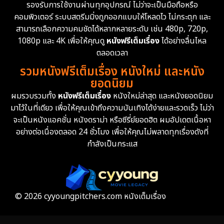
รองรับการใช้งานผ่านทุกอุปกรณ์ ไม่ว่าจะเป็นมือถือหรือ
Emotional
61
คอมพิวเตอร์ ระบบสตรีมมิ่งถูกออกแบบให้โหลดไว ไม่กระตุก และ
สามารถเลือกความคมชัดได้หลากหลายระดับ เช่น 480p, 720p,
Epic มหากาพย์
219
1080p และ 4K เพื่อให้คุณดู
หนังฟรีเต็มเรื่อง
ได้อย่างลื่นไหล
Erotic
36
ตลอดเวลา
รวมหนังฟรีเต็มเรื่อง หนังใหม่ และหนัง
Family ครอบครัว
366
ยอดนิยม
ผมรวบรวมทั้ง
หนังฟรีเต็มเรื่อง
หนังใหม่ล่าสุด และหนังยอดนิยม
Fantasy จินตนาการ
332
มาไว้ในที่เดียว เพื่อให้คุณเข้าถึงความบันเทิงได้ง่ายและรวดเร็ว ไม่ว่า
จะเป็นหนังแอคชั่น หนังดราม่า หรือซีรี่ย์ยอดฮิต ผมอัปเดตเนื้อหา
Fiction
9
อย่างต่อเนื่องตลอด 24 ชั่วโมง เพื่อให้คุณไม่พลาดทุกเรื่องดังที่
กำลังเป็นกระแส
Film
57
Gothic
3
Grief
7
© 2026 cyyoungpitchers.com หนังเต็มเรื่อง
HBO GO
6