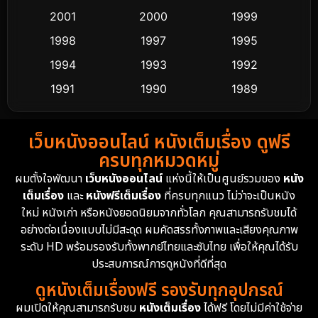
2001
2000
1999
Culture
9
1998
1997
1995
Dance เต้น
1994
1993
1992
10
1991
1990
1989
Detective สืบสวน
60
1988
1986
1985
Detective สืบสวน
74
เว็บหนังออนไลน์ หนังเต็มเรื่อง ดูฟรี
1983
1982
1981
ครบทุกหมวดหมู่
1978
1974
1971
Disaster
13
ผมตั้งใจพัฒนา
เว็บหนังออนไลน์
แห่งนี้ให้เป็นศูนย์รวมของ
หนัง
1962
เต็มเรื่อง
และ
หนังฟรีเต็มเรื่อง
ที่ครบทุกแนว ไม่ว่าจะเป็นหนัง
Disney+
4
ใหม่ หนังเก่า หรือหนังยอดนิยมจากทั่วโลก คุณสามารถรับชมได้
Documentary สารคดี
94
อย่างต่อเนื่องแบบไม่มีสะดุด ผมคัดสรรทั้งภาพและเสียงคุณภาพ
ระดับ HD พร้อมรองรับทั้งพากย์ไทยและซับไทย เพื่อให้คุณได้รับ
Drama ดราม่า
(1,477)
ประสบการณ์การดูหนังที่ดีที่สุด
ดูหนังเต็มเรื่องฟรี รองรับทุกอุปกรณ์
Dystopian
16
ผมเปิดให้คุณสามารถรับชม
หนังเต็มเรื่อง
ได้ฟรี โดยไม่มีค่าใช้จ่าย