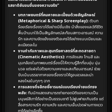
รสชาติอันขมขื่นของความจริง”
บทภาพยนตร์ที่คมคายและเปี่ยมด้วยสัญลักษณ์
(Metaphorical & Sharp Screenplay):
ตัวบท
ร้อยเรียงเรื่องราวได้อย่างมีชั้นเชิง นำสิ่งของและวิถีชีวิต
พื้นบ้านมาใช้เป็นสัญลักษณ์สะท้อนสภาวะอารมณ์ ความ
รัก และความขัดแย้งของตัวละครได้อย่างแนบเนียนและ
ละเมียดละไม
งานกำกับภาพและสุนทรียศาสตร์ที่สะกดสายตา
(Cinematic Aesthetics):
การจัดแสง โทนสี และ
มุมกล้องในภาพยนตร์เรื่องนี้ให้ความรู้สึกที่อบอุ่น นุ่ม
นวล แต่แฝงไปด้วยความเหงาและสะเทือนอารมณ์ ช่วย
ขับเน้นบรรยากาศของเรื่องราวให้ดูอบอวลและน่า
หลงใหลในทุกๆ ฉาก
การแสดงดิ่งลึกขยี้อารมณ์แบบเรียบง่ายแต่ทรง
พลัง:
ทีมนักแสดงสามารถถ่ายทอดมิติของความเป็น
มนุษย์สีเทาได้อย่างเป็นธรรมชาติ ไม่ฟูมฟายเกินจริง แต่
สื่อสารความรัก ความหวัง และความเจ็บปวดผ่านทางแวว
ตาได้อย่างลึกซึ้ง