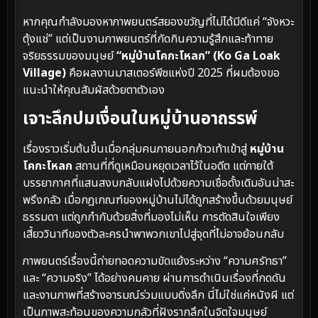
หากคุณกำลังมองหาภาพยนตร์สยองขวัญที่ไม่ได้มีดีแค่ “จังหวะ
ตุ้งแช่” แต่เป็นงานภาพยนตร์ที่กัดกินความรู้สึกและท้าทาย
จริยธรรมของมนุษย์
“หมู่บ้านโคกะโหลก” (Ko Ga Loak
Village)
คือผลงานมาสเตอร์พีซแห่งปี 2025 ที่ผมต้องขอ
แนะนำให้คุณสัมผัสด้วยตาตัวเอง
เจาะลึกปมเงื่อนในหมู่บ้านอาถรรพ์
เรื่องราวเริ่มต้นขึ้นเมื่อกลุ่มคนภายนอกก้าวเท้าเข้าสู่
หมู่บ้าน
โคกะโหลก
สถานที่ที่ดูเหมือนหยุดเวลาไว้ในอดีต แต่ภายใต้
บรรยากาศที่แสนสงบกลับแฝงไปด้วยความเชื่อดั้งเดิมอันน่าสะ
พรึงกลัว เมื่อกฎเกณฑ์ของหมู่บ้านไม่ได้ถูกสร้างขึ้นด้วยมนุษย์
ธรรมดา แต่ถูกกำกับด้วยสิ่งที่มองไม่เห็น การตัดสินใจเพียง
เสี้ยววินาทีของตัวละครนำพาพวกเขาไปสู่จุดที่ไม่อาจย้อนกลับ
ภาพยนตร์เรื่องนี้ถ่ายทอดความขัดแย้งระหว่าง “ความศรัทธา”
และ “ความจริง” ได้อย่างคมคาย ผ่านการดำเนินเรื่องที่กดดัน
และงานภาพที่สร้างอารมณ์ร่วมแบบดิ่งลึก นี่ไม่ใช่แค่หนังผี แต่
เป็นภาพสะท้อนของความกลัวที่ฝังรากลึกในจิตใจมนุษย์