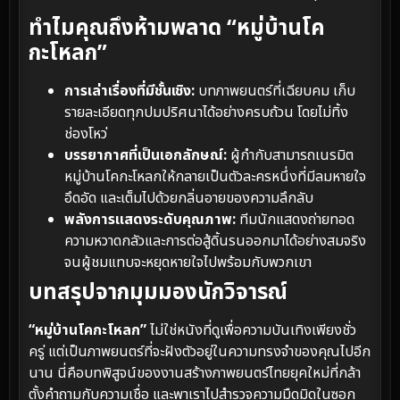
ทำไมคุณถึงห้ามพลาด “หมู่บ้านโค
กะโหลก”
การเล่าเรื่องที่มีชั้นเชิง:
บทภาพยนตร์ที่เฉียบคม เก็บ
รายละเอียดทุกปมปริศนาได้อย่างครบถ้วน โดยไม่ทิ้ง
ช่องโหว่
บรรยากาศที่เป็นเอกลักษณ์:
ผู้กำกับสามารถเนรมิต
หมู่บ้านโคกะโหลกให้กลายเป็นตัวละครหนึ่งที่มีลมหายใจ
อึดอัด และเต็มไปด้วยกลิ่นอายของความลึกลับ
พลังการแสดงระดับคุณภาพ:
ทีมนักแสดงถ่ายทอด
ความหวาดกลัวและการต่อสู้ดิ้นรนออกมาได้อย่างสมจริง
จนผู้ชมแทบจะหยุดหายใจไปพร้อมกับพวกเขา
บทสรุปจากมุมมองนักวิจารณ์
“หมู่บ้านโคกะโหลก”
ไม่ใช่หนังที่ดูเพื่อความบันเทิงเพียงชั่ว
ครู่ แต่เป็นภาพยนตร์ที่จะฝังตัวอยู่ในความทรงจำของคุณไปอีก
นาน นี่คือบทพิสูจน์ของงานสร้างภาพยนตร์ไทยยุคใหม่ที่กล้า
ตั้งคำถามกับความเชื่อ และพาเราไปสำรวจความมืดมิดในซอก