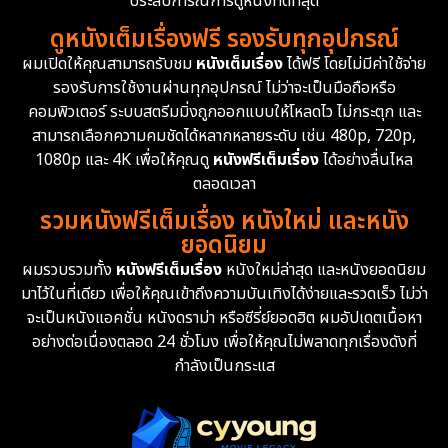
ประสบการณ์การดูหนังที่ดีที่สุด
ดูหนังเต็มเรื่องฟรี รองรับทุกอุปกรณ์
Dystopian
16
ผมเปิดให้คุณสามารถรับชม
หนังเต็มเรื่อง
ได้ฟรี โดยไม่มีค่าใช้จ่าย
รองรับการใช้งานผ่านทุกอุปกรณ์ ไม่ว่าจะเป็นมือถือหรือ
Emotional
61
คอมพิวเตอร์ ระบบสตรีมมิ่งถูกออกแบบให้โหลดไว ไม่กระตุก และ
สามารถเลือกความคมชัดได้หลากหลายระดับ เช่น 480p, 720p,
Epic มหากาพย์
219
1080p และ 4K เพื่อให้คุณดู
หนังฟรีเต็มเรื่อง
ได้อย่างลื่นไหล
Erotic
36
ตลอดเวลา
รวมหนังฟรีเต็มเรื่อง หนังใหม่ และหนัง
Family ครอบครัว
366
ยอดนิยม
ผมรวบรวมทั้ง
หนังฟรีเต็มเรื่อง
หนังใหม่ล่าสุด และหนังยอดนิยม
Fantasy จินตนาการ
332
มาไว้ในที่เดียว เพื่อให้คุณเข้าถึงความบันเทิงได้ง่ายและรวดเร็ว ไม่ว่า
จะเป็นหนังแอคชั่น หนังดราม่า หรือซีรี่ย์ยอดฮิต ผมอัปเดตเนื้อหา
Fiction
9
อย่างต่อเนื่องตลอด 24 ชั่วโมง เพื่อให้คุณไม่พลาดทุกเรื่องดังที่
กำลังเป็นกระแส
Film
57
Gothic
3