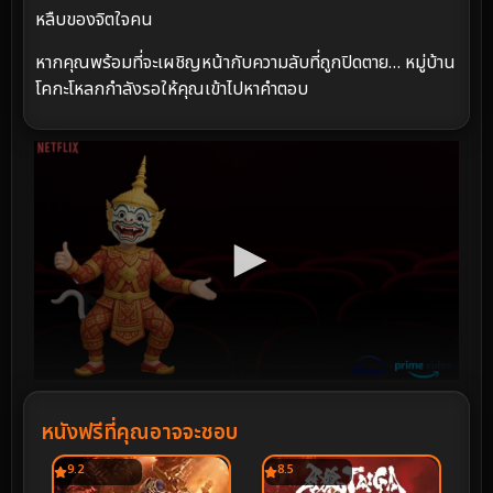
หลืบของจิตใจคน
หากคุณพร้อมที่จะเผชิญหน้ากับความลับที่ถูกปิดตาย… หมู่บ้าน
โคกะโหลกกำลังรอให้คุณเข้าไปหาคำตอบ
หนังฟรีที่คุณอาจจะชอบ
9.2
8.5