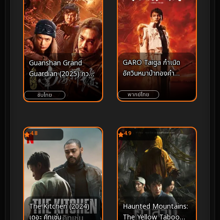
GARO Taiga กำเนิด
Guanshan Grand
อัศวินหมาป่าทองคำ
Guardian (2025) กวน
(2025)
ซานไท่เป่า
พากย์ไทย
ซับไทย
4.8
4.9
The Kitchen (2024)
Haunted Mountains:
เดอะ คิทเช่น
The Yellow Taboo