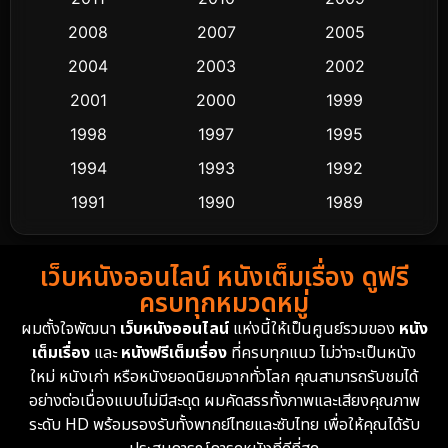
Crime อาชญากรรม
518
2008
2007
2005
2004
2003
2002
Cult Film
4
2001
2000
1999
Culture
9
1998
1997
1995
Dance เต้น
1994
1993
1992
10
1991
1990
1989
Detective สืบสวน
60
1988
1986
1985
Detective สืบสวน
74
เว็บหนังออนไลน์ หนังเต็มเรื่อง ดูฟรี
1983
1982
1981
ครบทุกหมวดหมู่
1978
1974
1971
Disaster
13
ผมตั้งใจพัฒนา
เว็บหนังออนไลน์
แห่งนี้ให้เป็นศูนย์รวมของ
หนัง
1962
เต็มเรื่อง
และ
หนังฟรีเต็มเรื่อง
ที่ครบทุกแนว ไม่ว่าจะเป็นหนัง
Disney+
4
ใหม่ หนังเก่า หรือหนังยอดนิยมจากทั่วโลก คุณสามารถรับชมได้
Documentary สารคดี
94
อย่างต่อเนื่องแบบไม่มีสะดุด ผมคัดสรรทั้งภาพและเสียงคุณภาพ
ระดับ HD พร้อมรองรับทั้งพากย์ไทยและซับไทย เพื่อให้คุณได้รับ
Drama ดราม่า
(1,477)