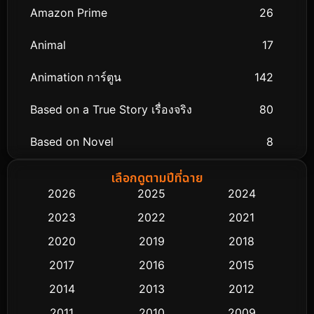
Amazon Prime
26
Animal
17
Animation การ์ตูน
142
Based on a True Story เรื่องจริง
80
Based on Novel
8
Biography ชีวิตจริง
76
เลือกดูตามปีที่ฉาย
2026
2025
2024
Black Comedy
313
2023
2022
2021
Classic หนังคลาสสิก
48
2020
2019
2018
2017
2016
2015
Comedy ตลก
445
2014
2013
2012
Coming-of-age ชีวิตวัยรุ่น
63
2011
2010
2009