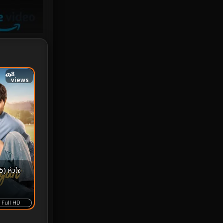
iQIYI
18
Kids
16
LGBTQ
5
8
views
Love
25
Martial
6
Martial Arts
36
marvel
2
) หัวใจ
Melodrama
6
Military
7
Full HD
MONOMAX
1