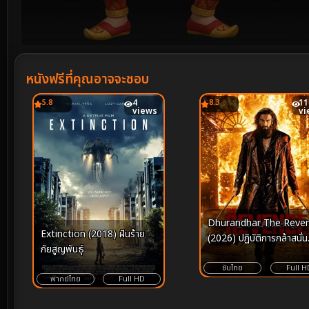
Volume
90%
หนังฟรีที่คุณอาจจะชอบ
5.8
4
8.3
11
views
vi
Dhurandhar The Reve
Extinction (2018) ฝันร้าย
(2026) ปฏิบัติการกล้าสนั่น
ภัยสูญพันธุ์
เมือง แค้นเดือดไร้ปรานี
ซับไทย
Full H
พากย์ไทย
Full HD