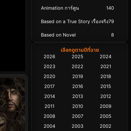
Animation การ์ตูน
140
Based on a True Story เรื่องจริง
79
Based on Novel
8
Biography ชีวิตจริง
75
เลือกดูตามปีที่ฉาย
2026
2025
2024
Black Comedy
303
2023
2022
2021
Classic หนังคลาสสิก
48
2020
2019
2018
2017
2016
2015
Comedy ตลก
435
2014
2013
2012
Coming-of-age ชีวิตวัยรุ่น
63
2011
2010
2009
Crime อาชญากรรม
511
2008
2007
2005
2004
2003
2002
Cult Film
4