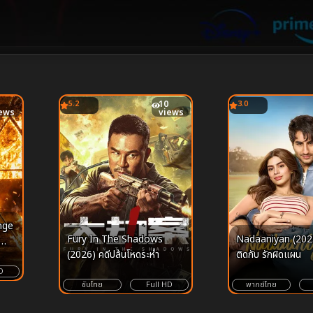
5.2
10
3.0
ews
views
nge
Fury In The Shadows
Nadaaniyan (2025
(2026) คดีปล้นโหดระห่ำ
ติดกับ รักผิดแผน
D
ซับไทย
Full HD
พากย์ไทย