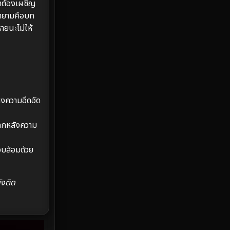
เขาต้องเผชิญ
Emotional
61
ฝ้ายามคือบท
Epic มหากาพย์
216
ายนะไม่ให้
Erotic
36
Family ครอบครัว
360
Fantasy จินตนาการ
327
างความอึดอัด
Fiction
9
โลกหลังความ
Film
57
อบล้อมด้วย
Gothic
3
ังติด
Grief
7
HBO GO
6