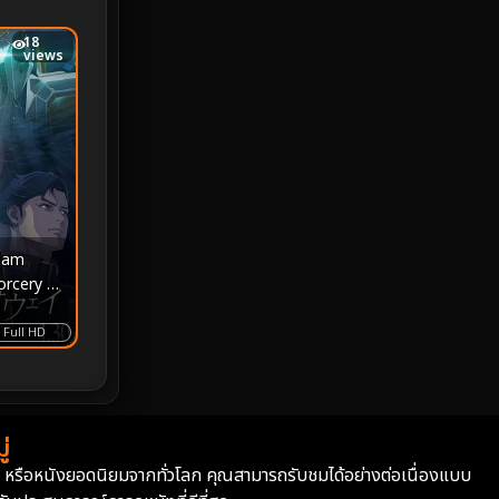
18
Monster
25
views
Movie Collection
3
Musical เพลง
64
Mystery ลึกลับ
367
nature
4
dam
rcery of
Parody
3
6) โมบิล
 เดอะ ซอร์
Full HD
Period ย้อนยุค
93
์ซี
Political การเมือง
20
่
Political การเมือง
41
่า หรือหนังยอดนิยมจากทั่วโลก คุณสามารถรับชมได้อย่างต่อเนื่องแบบ