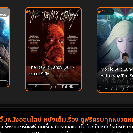
6.3
2
7.0
ews
views
The Devil’s Candy (2017)
Mobile Suit Gun
ซาตานเข้าสิง
Hathaway The So
Nymph Circe (202
D
ซับไทย
Full HD
สูท กันดั้ม ฮาธาเวย์
พากย์ไทย
เซอรี ออฟ นิมฟ์ เซอร
เว็บหนังออนไลน์ หนังเต็มเรื่อง ดูฟรีครบทุกหมวดหมู
มเรื่อง
และ
หนังฟรีเต็มเรื่อง
ที่ครบทุกแนว ไม่ว่าจะเป็นหนังใหม่ หนังเก