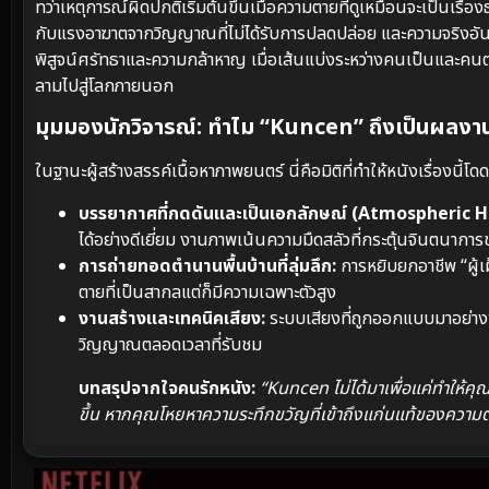
ทว่าเหตุการณ์ผิดปกติเริ่มต้นขึ้นเมื่อความตายที่ดูเหมือนจะเป็นเรื่
กับแรงอาฆาตจากวิญญาณที่ไม่ได้รับการปลดปล่อย และความจริงอันน่าสะ
พิสูจน์ศรัทธาและความกล้าหาญ เมื่อเส้นแบ่งระหว่างคนเป็นและคนตา
ลามไปสู่โลกภายนอก
มุมมองนักวิจารณ์: ทำไม “Kuncen” ถึงเป็นผลงา
ในฐานะผู้สร้างสรรค์เนื้อหาภาพยนตร์ นี่คือมิติที่ทำให้หนังเรื่องนี้โดด
บรรยากาศที่กดดันและเป็นเอกลักษณ์ (Atmospheric H
ได้อย่างดีเยี่ยม งานภาพเน้นความมืดสลัวที่กระตุ้นจินตนากา
การถ่ายทอดตำนานพื้นบ้านที่ลุ่มลึก:
การหยิบยกอาชีพ “ผู้เฝ
ตายที่เป็นสากลแต่ก็มีความเฉพาะตัวสูง
งานสร้างและเทคนิคเสียง:
ระบบเสียงที่ถูกออกแบบมาอย่างพิ
วิญญาณตลอดเวลาที่รับชม
บทสรุปจากใจคนรักหนัง:
“Kuncen ไม่ได้มาเพื่อแค่ทำให้ค
ขึ้น หากคุณโหยหาความระทึกขวัญที่เข้าถึงแก่นแท้ของความตาย 