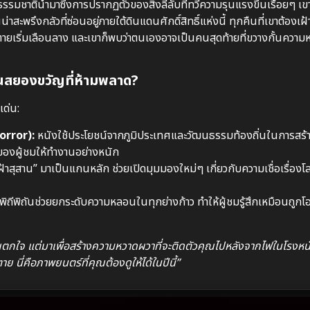
องธรรมชาตินำมาซึ่งการปรากฏตัวของสิ่งลี้ลับที่ทวีความรุนแรงขึ้นเรื่อยๆ 
พรึงกลัวที่ซ่อนอยู่ภายใต้ดินแดนศักดิ์สิทธิ์แห่งนี้ ทุกคืนที่เขาต้องเ
ยเริ่มเลือนลาง และเขาก็พบว่าตนเองอาจเป็นคนสุดท้ายที่ขวางกั้นความห
นสยองขวัญที่ห้ามพลาด?
เด่น:
orror):
หนังใช้ประโยชน์จากภูมิประเทศและวัฒนธรรมท้องถิ่นในการสร้
รของผู้ชมให้ทำงานอย่างหนัก
้าสุสาน” มาเป็นแกนหลัก ช่วยเปิดมุมมองใหม่ๆ เกี่ยวกับความเชื่อเรื่อง
ถีพิถันช่วยยกระดับความหลอนในทุกย่างก้าว ทำให้ผู้ชมรู้สึกเหมือนถูกโ
ุณตกใจ แต่มาเพื่อสร้างความหวาดผวาที่จะติดตัวคุณไปหลังจากไฟในโรงหน
นี่คือภาพยนตร์ที่คุณต้องดูให้ได้ในปีนี้”