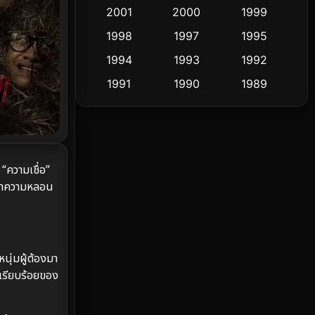
2001
2000
1999
Culture
9
1998
1997
1995
Dance เต้น
1994
1993
1992
10
1991
1990
1989
Detective สืบสวน
72
1988
1986
1985
Detective สืบสวน
59
1983
1982
1981
1978
1974
1971
Disaster
13
 “ความเชื่อ”
1962
งหาความหลอน
Disney+
4
Documentary สารคดี
94
Drama ดราม่า
(1,451)
นุ่มผู้ต้องมา
มเรียบร้อยของ
Dystopian
16