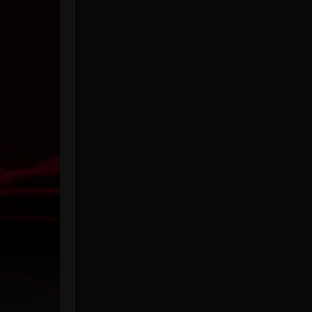
HBO Max
3
Healing
15
Heist
25
Historical
7
History ประวัติศาสตร์
53
Holiday
2
Horror สยองขวัญ
384
Human
49
Inspirational แรงบันดาลใจ
156
Investigation
33