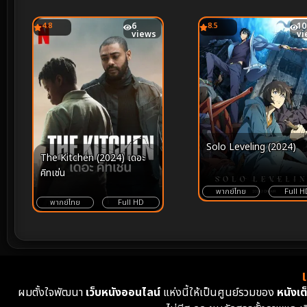
4.8
6
8.5
10
views
vi
Solo Leveling (2024)
The Kitchen (2024) เดอะ
คิทเช่น
พากย์ไทย
Full H
พากย์ไทย
Full HD
ผมตั้งใจพัฒนา
เว็บหนังออนไลน์
แห่งนี้ให้เป็นศูนย์รวมของ
หนังเต็