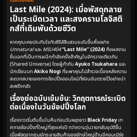
เนื้อเรื่องย่อ
Last Mile (2024): เมื่อพัสดุกลาย
เป็นระเบิดเวลา และสงครามโลจิสติ
กส์ที่เดิมพันด้วยชีวิต
หากคุณเคยประทับใจกับซีรีส์สืบสวนระดับขึ้นหิ้งอย่าง
Unnatural
และ
MIU404
“Last Mile” (2024)
คือผลงาน
ชิ้นเอกที่เป็นการผนึกกำลังครั้งสำคัญในจักรวาลเดียวกัน
(Shared Universe) โดยผู้กำกับ
Ayuko Tsukahara
และ
นักเขียนบท
Akiko Nogi
ที่จะพาคุณไปสำรวจเบื้องหลังความ
สะดวกสบายของการช้อปปิ้งออนไลน์ที่ซ่อนอันตรายไว้อย่างน่า
สะพรึงกลัว
เรื่องย่อฉบับเข้มข้น: วิกฤตการณ์ระเบิด
ต่อเนื่องในวันช้อปปิ้งโลก
เรื่องราวเริ่มต้นขึ้นในคืนก่อนวันหยุดยาว
Black Friday
เท
ศกาลช้อปปิ้งที่ใหญ่ที่สุดแห่งปี ทว่าความวุ่นวายกลับอุบัติขึ้น
เมื่อพัสดุจากศูนย์กระจายสินค้าของยักษ์ใหญ่ด้านอีคอมเมิร์ซ