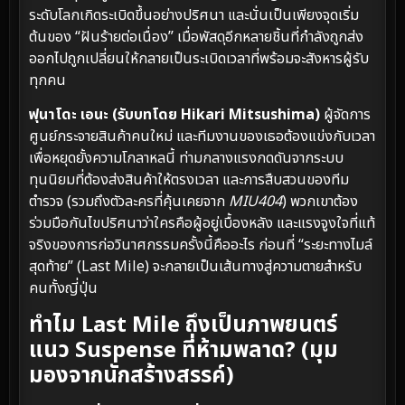
ระดับโลกเกิดระเบิดขึ้นอย่างปริศนา และนั่นเป็นเพียงจุดเริ่ม
ต้นของ “ฝันร้ายต่อเนื่อง” เมื่อพัสดุอีกหลายชิ้นที่กำลังถูกส่ง
ออกไปถูกเปลี่ยนให้กลายเป็นระเบิดเวลาที่พร้อมจะสังหารผู้รับ
ทุกคน
ฟุนาโดะ เอนะ (รับบทโดย Hikari Mitsushima)
ผู้จัดการ
ศูนย์กระจายสินค้าคนใหม่ และทีมงานของเธอต้องแข่งกับเวลา
เพื่อหยุดยั้งความโกลาหลนี้ ท่ามกลางแรงกดดันจากระบบ
ทุนนิยมที่ต้องส่งสินค้าให้ตรงเวลา และการสืบสวนของทีม
ตำรวจ (รวมถึงตัวละครที่คุ้นเคยจาก
MIU404
) พวกเขาต้อง
ร่วมมือกันไขปริศนาว่าใครคือผู้อยู่เบื้องหลัง และแรงจูงใจที่แท้
จริงของการก่อวินาศกรรมครั้งนี้คืออะไร ก่อนที่ “ระยะทางไมล์
สุดท้าย” (Last Mile) จะกลายเป็นเส้นทางสู่ความตายสำหรับ
คนทั้งญี่ปุ่น
ทำไม Last Mile ถึงเป็นภาพยนตร์
แนว Suspense ที่ห้ามพลาด? (มุม
มองจากนักสร้างสรรค์)