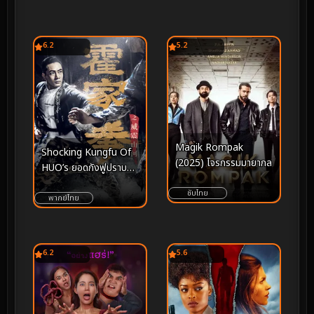
6.2
5.2
Magik Rompak
Shocking Kungfu Of
(2025) โจรกรรมมายากล
HUO’s ยอดกังฟูปราบ
อธรรม (2026)
ซับไทย
พากย์ไทย
6.2
5.6