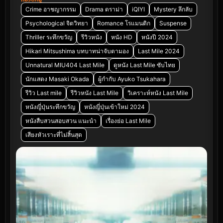
Crime อาชญากรรม
Drama ดราม่า
iQIYI
Mystery ลึกลับ
Psychological จิตวิทยา
Romance โรแมนติก
Suspense
Thriller ระทึกขวัญ
รีวิวหนัง
หนัง HD
หนังปี 2024
Hikari Mitsushima บทบาทน่าจับตามอง
Last Mile 2024
Unnatural MIU404 Last Mile
ดูหนัง Last Mile ซับไทย
นักแสดง Masaki Okada
ผู้กำกับ Ayuko Tsukahara
รีวิว Last mile
รีวิวหนัง Last Mile
วิเคราะห์หนัง Last Mile
หนังญี่ปุ่นระทึกขวัญ
หนังญี่ปุ่นเข้าใหม่ 2024
หนังสืบสวนสอบสวน แนะนำ
เรื่องย่อ Last Mile
เสียงหัวเราะที่ไม่สิ้นสุด