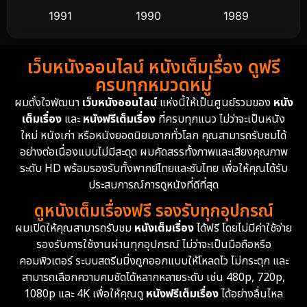
1991
1990
1989
Detective สืบสวน
60
1988
1986
1985
Detective สืบสวน
74
เว็บหนังออนไลน์ หนังเต็มเรื่อง ดูฟรี
1983
1982
1981
ครบทุกหมวดหมู่
1978
1974
1971
Disaster
13
ผมตั้งใจพัฒนา
เว็บหนังออนไลน์
แห่งนี้ให้เป็นศูนย์รวมของ
หนัง
1962
เต็มเรื่อง
และ
หนังฟรีเต็มเรื่อง
ที่ครบทุกแนว ไม่ว่าจะเป็นหนัง
Disney+
4
ใหม่ หนังเก่า หรือหนังยอดนิยมจากทั่วโลก คุณสามารถรับชมได้
Documentary สารคดี
94
อย่างต่อเนื่องแบบไม่มีสะดุด ผมคัดสรรทั้งภาพและเสียงคุณภาพ
ระดับ HD พร้อมรองรับทั้งพากย์ไทยและซับไทย เพื่อให้คุณได้รับ
Drama ดราม่า
(1,477)
ประสบการณ์การดูหนังที่ดีที่สุด
ดูหนังเต็มเรื่องฟรี รองรับทุกอุปกรณ์
Dystopian
16
ผมเปิดให้คุณสามารถรับชม
หนังเต็มเรื่อง
ได้ฟรี โดยไม่มีค่าใช้จ่าย
รองรับการใช้งานผ่านทุกอุปกรณ์ ไม่ว่าจะเป็นมือถือหรือ
Emotional
61
คอมพิวเตอร์ ระบบสตรีมมิ่งถูกออกแบบให้โหลดไว ไม่กระตุก และ
สามารถเลือกความคมชัดได้หลากหลายระดับ เช่น 480p, 720p,
Epic มหากาพย์
219
1080p และ 4K เพื่อให้คุณดู
หนังฟรีเต็มเรื่อง
ได้อย่างลื่นไหล