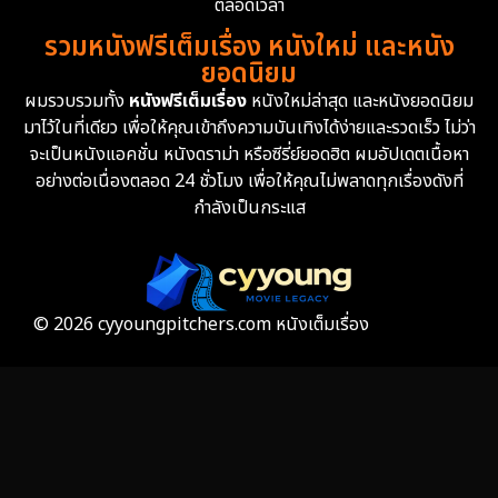
Erotic
36
ตลอดเวลา
รวมหนังฟรีเต็มเรื่อง หนังใหม่ และหนัง
Family ครอบครัว
366
ยอดนิยม
ผมรวบรวมทั้ง
หนังฟรีเต็มเรื่อง
หนังใหม่ล่าสุด และหนังยอดนิยม
Fantasy จินตนาการ
332
มาไว้ในที่เดียว เพื่อให้คุณเข้าถึงความบันเทิงได้ง่ายและรวดเร็ว ไม่ว่า
จะเป็นหนังแอคชั่น หนังดราม่า หรือซีรี่ย์ยอดฮิต ผมอัปเดตเนื้อหา
Fiction
9
อย่างต่อเนื่องตลอด 24 ชั่วโมง เพื่อให้คุณไม่พลาดทุกเรื่องดังที่
กำลังเป็นกระแส
Film
57
Gothic
3
Grief
7
© 2026 cyyoungpitchers.com หนังเต็มเรื่อง
HBO GO
6
HBO Max
3
Healing
15