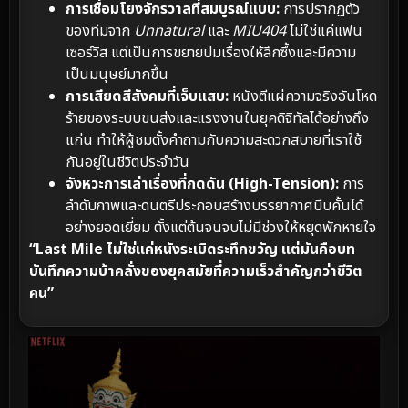
การเชื่อมโยงจักรวาลที่สมบูรณ์แบบ:
การปรากฏตัว
ของทีมจาก
Unnatural
และ
MIU404
ไม่ใช่แค่แฟน
เซอร์วิส แต่เป็นการขยายปมเรื่องให้ลึกซึ้งและมีความ
เป็นมนุษย์มากขึ้น
การเสียดสีสังคมที่เจ็บแสบ:
หนังตีแผ่ความจริงอันโหด
ร้ายของระบบขนส่งและแรงงานในยุคดิจิทัลได้อย่างถึง
แก่น ทำให้ผู้ชมตั้งคำถามกับความสะดวกสบายที่เราใช้
กันอยู่ในชีวิตประจำวัน
จังหวะการเล่าเรื่องที่กดดัน (High-Tension):
การ
ลำดับภาพและดนตรีประกอบสร้างบรรยากาศบีบคั้นได้
อย่างยอดเยี่ยม ตั้งแต่ต้นจนจบไม่มีช่วงให้หยุดพักหายใจ
“Last Mile ไม่ใช่แค่หนังระเบิดระทึกขวัญ แต่มันคือบท
บันทึกความบ้าคลั่งของยุคสมัยที่ความเร็วสำคัญกว่าชีวิต
คน”