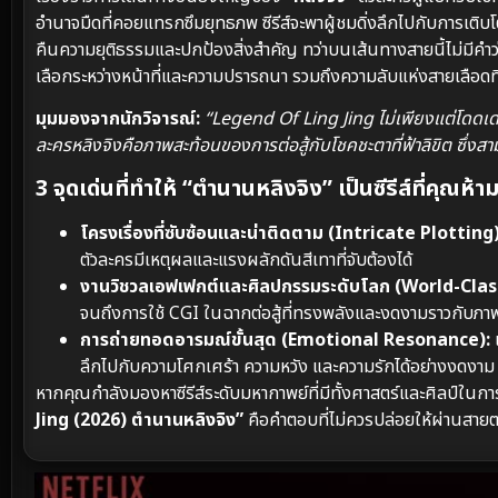
อํานาจมืดที่คอยแทรกซึมยุทธภพ ซีรีส์จะพาผู้ชมดิ่งลึกไปกับการเติบโ
คืนความยุติธรรมและปกป้องสิ่งสำคัญ ทว่าบนเส้นทางสายนี้ไม่มีคำ
เลือกระหว่างหน้าที่และความปรารถนา รวมถึงความลับแห่งสายเลือดที่อ
มุมมองจากนักวิจารณ์:
“Legend Of Ling Jing ไม่เพียงแต่โดดเด่
ละครหลิงจิงคือภาพสะท้อนของการต่อสู้กับโชคชะตาที่ฟ้าลิขิต ซึ่งสามา
3 จุดเด่นที่ทำให้ “ตำนานหลิงจิง” เป็นซีรีส์ที่คุณห
โครงเรื่องที่ซับซ้อนและน่าติดตาม (Intricate Plotting)
ตัวละครมีเหตุผลและแรงผลักดันสีเทาที่จับต้องได้
งานวิชวลเอฟเฟกต์และศิลปกรรมระดับโลก (World-Class
จนถึงการใช้ CGI ในฉากต่อสู้ที่ทรงพลังและงดงามราวกับภา
การถ่ายทอดอารมณ์ขั้นสุด (Emotional Resonance):
เ
ลึกไปกับความโศกเศร้า ความหวัง และความรักได้อย่างงดงาม
หากคุณกำลังมองหาซีรีส์ระดับมหากาพย์ที่มีทั้งศาสตร์และศิลป์ในกา
Jing (2026) ตำนานหลิงจิง”
คือคำตอบที่ไม่ควรปล่อยให้ผ่านสาย