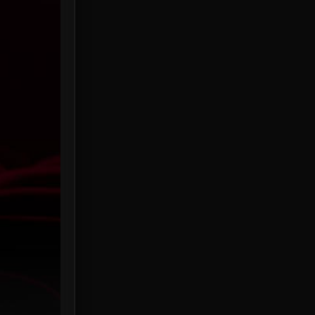
HBO Max
3
Healing
15
Heist
25
Historical
7
History ประวัติศาสตร์
53
Holiday
2
Horror สยองขวัญ
379
Human
49
Inspirational แรงบันดาลใจ
156
Investigation
33