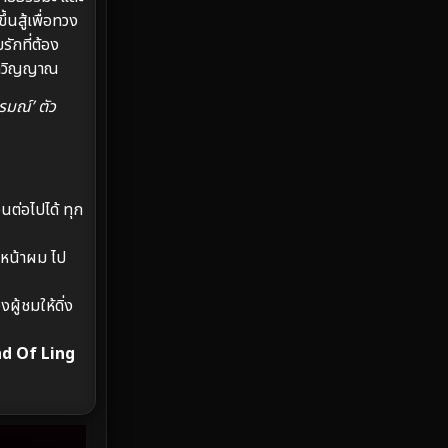
Emotional
61
้นสู้เพื่อทวง
ักที่ต้อง
Epic มหากาพย์
213
ะจิตวิญญาณ
Erotic
35
รมณ์’ ตัว
Family ครอบครัว
359
Fantasy จินตนาการ
319
ต่อไปได้ ทุก
Fiction
9
าหน้าผม ไป
Film
57
ู้ชมให้ดิ่ง
Gothic
3
d Of Ling
Grief
7
HBO GO
6