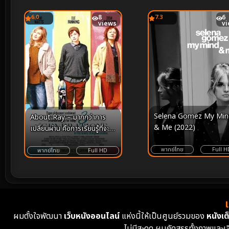
6.0
8
7.3
6
views
v
Selena Gomez My Min
About Ray – มากกว่าการ
& Me (2022)
เปลี่ยนผ่าน คือการเรียนรู้ที่จะ
“รัก” ในตัวตนที่แท้จริง
พากย์ไทย
Full H
พากย์ไทย
Full HD
ผมตั้งใจพัฒนา
เว็บหนังออนไลน์
แห่งนี้ให้เป็นศูนย์รวมของ
หนังเต็
ไม่มีสะดุด ผมคัดสรรทั้งภาพและเ