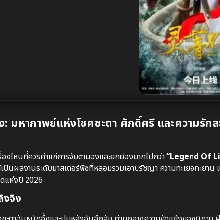
: มหากาพย์แห่งโชคชะตา ศักดิ์ศรี และความรักส
เรื่องไหนที่ควรค่าแก่การจับตามองและยกย่องมากไปกว่า
“Legend Of Li
ไป แต่เป็นผลงานระดับมาสเตอร์พีซที่หลอมรวมเอาปรัชญา ความทะเยอทะยาน 
ุดแห่งปี 2026
ิงจิง
คชะตาอันหนักอึ้งและปูมหลังอันลึกลับ ท่ามกลางความขัดแย้งของนิกาย ฝ