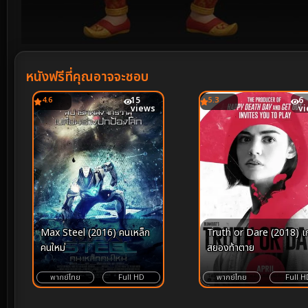
Volume
90%
หนังฟรีที่คุณอาจจะชอบ
4.6
15
5.3
6
views
v
Max Steel (2016) คนเหล็ก
Truth or Dare (2018) เ
คนใหม่
สยองท้าตาย
พากย์ไทย
Full HD
พากย์ไทย
Full H