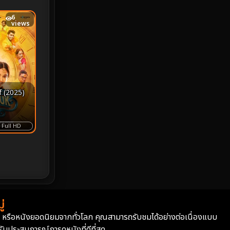
6
Monster
25
views
Movie Collection
3
Musical เพลง
64
Mystery ลึกลับ
364
 (2025)
nature
4
Full HD
Parody
3
Period ย้อนยุค
92
Political การเมือง
20
่
Political การเมือง
41
่า หรือหนังยอดนิยมจากทั่วโลก คุณสามารถรับชมได้อย่างต่อเนื่องแบบ
บประสบการณ์การดูหนังที่ดีที่สุด