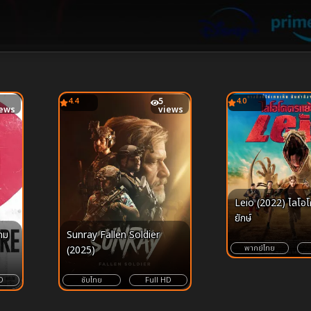
4.4
5
4.0
iews
views
Leio (2022) ไลโอโ
ยักษ์
กม
Sunray Fallen Soldier
พากย์ไทย
(2025)
D
ซับไทย
Full HD