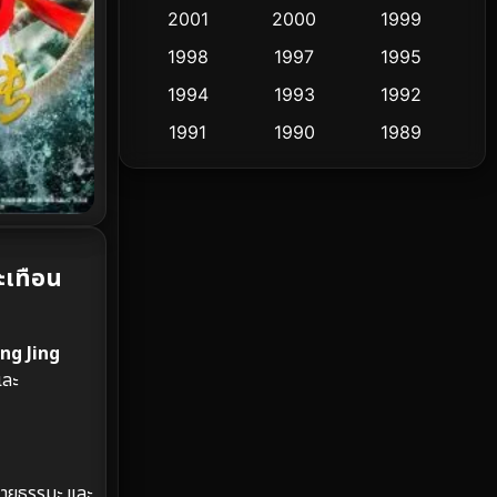
2001
2000
1999
Culture
9
1998
1997
1995
Dance เต้น
1994
1993
1992
10
1991
1990
1989
Detective สืบสวน
58
1988
1986
1985
Detective สืบสวน
70
1983
1982
1981
1978
1974
1971
Disaster
13
ะเทือน
1962
Disney+
4
Documentary สารคดี
93
ng Jing
และ
Drama ดราม่า
(1,426)
Dystopian
16
่ายธรรมะ และ