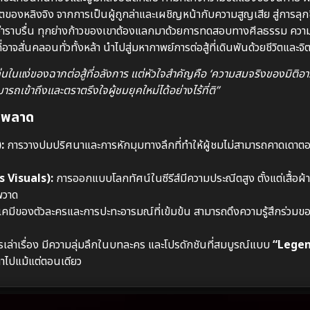
ตของหลิงจิง จากการเป็นผู้ถูกล่าและเผชิญหน้ากับความสูญเสีย สู่การลุกขึ
ว่าราบรื่น ทุกย่างก้าวของเขาต้องแลกมาด้วยการทดสอบทางศีลธรรม ความร
าจสั่นคลอนทั่วทั้งหล้า นำไปสู่มหากาพย์การต่อสู้ที่เดินพันด้วยชีวิตแล
นในแง่ของฉากต่อสู้ที่อลังการ แต่หัวใจสำคัญคือ ‘ความสมจริงของมิติอา
รถเข้าถึงและตราตรึงใจผู้ชมยุคใหม่ได้อย่างไร้ที่ติ”
้ามพลาด
:
การวางปมปริศนาและการหักมุมทางลึกที่ทำให้ผู้ชมไม่สามารถคาดเดาตอน
 Visuals):
การออกแบบโลกทัศน์ในซีรีส์มีความประณีตสูง ตั้งแต่เสื้อผ้
พวาด
คมีของตัวละครและการปะทะอารมณ์ที่เข้มข้น สามารถดึงความรู้สึกร่วมของผ
รเล่าเรื่อง มีความลุ่มลึกในบทละคร และโปรดักชันที่สมบูรณ์แบบ
“Legen
ตาไปแม้แต่ตอนเดียว