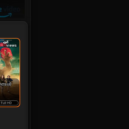
iQIYI
18
Kids
16
LGBTQ
5
8
views
Love
25
Martial
6
Martial Arts
36
คตรแย้
marvel
2
Melodrama
6
Full HD
Military
7
MONOMAX
1