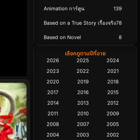
Animation การ์ตูน
139
Based on a True Story เรื่องจริง
78
Based on Novel
8
Biography ชีวิตจริง
74
เลือกดูตามปีที่ฉาย
2026
2025
2024
Black Comedy
291
2023
2022
2021
Classic หนังคลาสสิก
48
2020
2019
2018
2017
2016
2015
Comedy ตลก
428
2014
2013
2012
Coming-of-age ชีวิตวัยรุ่น
61
2011
2010
2009
Crime อาชญากรรม
503
2008
2007
2005
2004
2003
2002
Cult Film
4