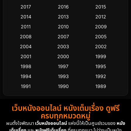
2017
2016
2015
Comedy ตลก
453
2014
2013
2012
Coming-of-age ชีวิตวัยรุ่น
64
2011
2010
2009
Crime อาชญากรรม
530
2008
2007
2005
2004
2003
2002
Cult Film
4
2001
2000
1999
Culture
9
1998
1997
1995
Dance เต้น
1994
1993
1992
10
1991
1990
1989
Detective สืบสวน
62
1988
1986
1985
Detective สืบสวน
76
เว็บหนังออนไลน์ หนังเต็มเรื่อง ดูฟรี
1983
1982
1981
ครบทุกหมวดหมู่
1978
1974
1971
Disaster
13
ผมตั้งใจพัฒนา
เว็บหนังออนไลน์
แห่งนี้ให้เป็นศูนย์รวมของ
หนัง
1962
เต็มเรื่อง
และ
หนังฟรีเต็มเรื่อง
ที่ครบทุกแนว ไม่ว่าจะเป็นหนัง
Disney+
4