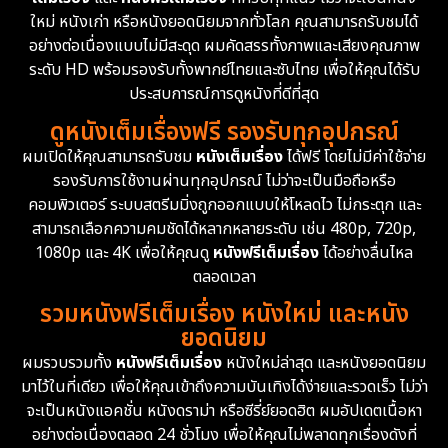
ใหม่ หนังเก่า หรือหนังยอดนิยมจากทั่วโลก คุณสามารถรับชมได้
Documentary สารคดี
95
อย่างต่อเนื่องแบบไม่มีสะดุด ผมคัดสรรทั้งภาพและเสียงคุณภาพ
ระดับ HD พร้อมรองรับทั้งพากย์ไทยและซับไทย เพื่อให้คุณได้รับ
Drama ดราม่า
(1,504)
ประสบการณ์การดูหนังที่ดีที่สุด
ดูหนังเต็มเรื่องฟรี รองรับทุกอุปกรณ์
Dystopian
16
ผมเปิดให้คุณสามารถรับชม
หนังเต็มเรื่อง
ได้ฟรี โดยไม่มีค่าใช้จ่าย
รองรับการใช้งานผ่านทุกอุปกรณ์ ไม่ว่าจะเป็นมือถือหรือ
Emotional
61
คอมพิวเตอร์ ระบบสตรีมมิ่งถูกออกแบบให้โหลดไว ไม่กระตุก และ
สามารถเลือกความคมชัดได้หลากหลายระดับ เช่น 480p, 720p,
Epic มหากาพย์
225
1080p และ 4K เพื่อให้คุณดู
หนังฟรีเต็มเรื่อง
ได้อย่างลื่นไหล
Erotic
36
ตลอดเวลา
รวมหนังฟรีเต็มเรื่อง หนังใหม่ และหนัง
Family ครอบครัว
372
ยอดนิยม
ผมรวบรวมทั้ง
หนังฟรีเต็มเรื่อง
หนังใหม่ล่าสุด และหนังยอดนิยม
Fantasy จินตนาการ
339
มาไว้ในที่เดียว เพื่อให้คุณเข้าถึงความบันเทิงได้ง่ายและรวดเร็ว ไม่ว่า
จะเป็นหนังแอคชั่น หนังดราม่า หรือซีรี่ย์ยอดฮิต ผมอัปเดตเนื้อหา
Fiction
9
อย่างต่อเนื่องตลอด 24 ชั่วโมง เพื่อให้คุณไม่พลาดทุกเรื่องดังที่