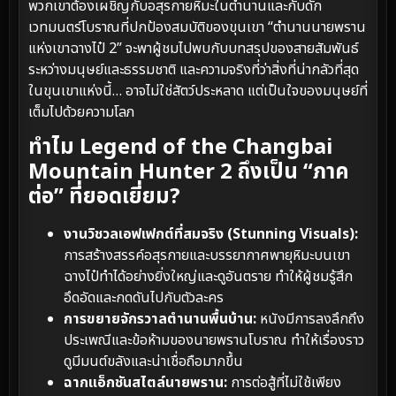
พวกเขาต้องเผชิญกับอสุรกายหิมะในตำนานและกับดัก
เวทมนตร์โบราณที่ปกป้องสมบัติของขุนเขา “ตำนานนายพราน
แห่งเขาฉางไป๋ 2” จะพาผู้ชมไปพบกับบทสรุปของสายสัมพันธ์
ระหว่างมนุษย์และธรรมชาติ และความจริงที่ว่าสิ่งที่น่ากลัวที่สุด
ในขุนเขาแห่งนี้… อาจไม่ใช่สัตว์ประหลาด แต่เป็นใจของมนุษย์ที่
เต็มไปด้วยความโลภ
ทำไม Legend of the Changbai
Mountain Hunter 2 ถึงเป็น “ภาค
ต่อ” ที่ยอดเยี่ยม?
งานวิชวลเอฟเฟกต์ที่สมจริง (Stunning Visuals):
การสร้างสรรค์อสุรกายและบรรยากาศพายุหิมะบนเขา
ฉางไป๋ทำได้อย่างยิ่งใหญ่และดูอันตราย ทำให้ผู้ชมรู้สึก
อึดอัดและกดดันไปกับตัวละคร
การขยายจักรวาลตำนานพื้นบ้าน:
หนังมีการลงลึกถึง
ประเพณีและข้อห้ามของนายพรานโบราณ ทำให้เรื่องราว
ดูมีมนต์ขลังและน่าเชื่อถือมากขึ้น
ฉากแอ็กชันสไตล์นายพราน:
การต่อสู้ที่ไม่ใช้เพียง