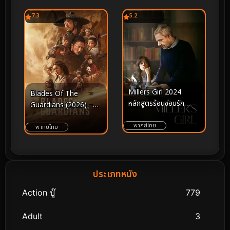
7.3
5.2
Millers Girl 2024
Blades Of The
หลักสูตรร้อนซ่อนรัก
Guardians (2026) –
สนุกๆ
ปรากฏการณ์แอนิเมชั่นระ
พากย์ไทย
ดับมาสเตอร์พีซที่นิยามคำ
พากย์ไทย
ว่า “ลูกผู้ชาย” และ “วิถี
ดาบ” ขึ้นใหม่
ประเภทหนัง
Action บู๊
779
Adult
3