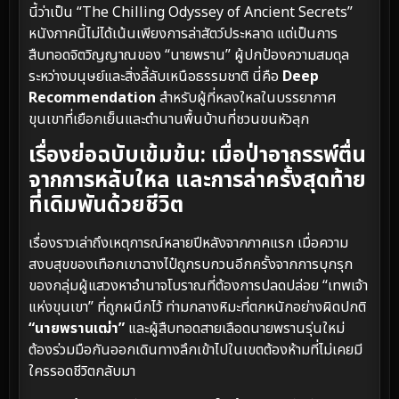
นี้ว่าเป็น “The Chilling Odyssey of Ancient Secrets”
หนังภาคนี้ไม่ได้เน้นเพียงการล่าสัตว์ประหลาด แต่เป็นการ
สืบทอดจิตวิญญาณของ “นายพราน” ผู้ปกป้องความสมดุล
ระหว่างมนุษย์และสิ่งลี้ลับเหนือธรรมชาติ นี่คือ
Deep
Recommendation
สำหรับผู้ที่หลงใหลในบรรยากาศ
ขุนเขาที่เยือกเย็นและตำนานพื้นบ้านที่ชวนขนหัวลุก
เรื่องย่อฉบับเข้มข้น: เมื่อป่าอาถรรพ์ตื่น
จากการหลับใหล และการล่าครั้งสุดท้าย
ที่เดิมพันด้วยชีวิต
เรื่องราวเล่าถึงเหตุการณ์หลายปีหลังจากภาคแรก เมื่อความ
สงบสุขของเทือกเขาฉางไป๋ถูกรบกวนอีกครั้งจากการบุกรุก
ของกลุ่มผู้แสวงหาอำนาจโบราณที่ต้องการปลดปล่อย “เทพเจ้า
แห่งขุนเขา” ที่ถูกผนึกไว้ ท่ามกลางหิมะที่ตกหนักอย่างผิดปกติ
“นายพรานเฒ่า”
และผู้สืบทอดสายเลือดนายพรานรุ่นใหม่
ต้องร่วมมือกันออกเดินทางลึกเข้าไปในเขตต้องห้ามที่ไม่เคยมี
ใครรอดชีวิตกลับมา