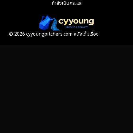
กำลังเป็นกระแส
Film
57
Gothic
3
Grief
7
© 2026 cyyoungpitchers.com หนังเต็มเรื่อง
HBO GO
6
HBO Max
3
Healing
15
Heist
26
Historical
7
History ประวัติศาสตร์
53
Holiday
2