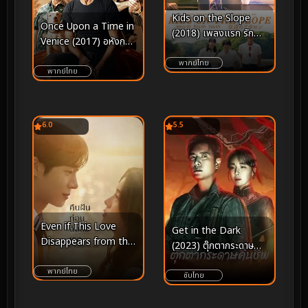
Kids on the Slope
Once Upon a Time in
(2018) เพลงแรก รัก
Venice (2017) อหังการ
แรก จูบแรก
ตามล่ากลางกรุงเวนิส
พากย์ไทย
พากย์ไทย
6.0
5.5
Even if This Love
Get in the Dark
Disappears from the
(2023) ตุ๊กตากระดาษ
World Tonight คืนฝัน
คืนชีพ
ก่อนฉันลืมเธอ (2025)
พากย์ไทย
ซับไทย