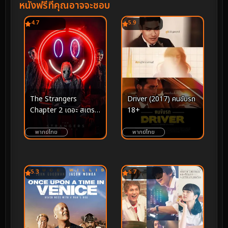
หนังฟรีที่คุณอาจจะชอบ
4.7
5.9
Driver (2017) คนขับรถ
The Strangers
18+
Chapter 2 เดอะ สเตรน
เจอร์ส อำมหิตฆ่าไม่เลิก 2
(2025)
พากย์ไทย
พากย์ไทย
5.3
6.7