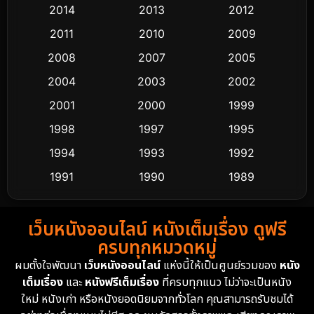
2014
2013
2012
Coming-of-age ชีวิตวัยรุ่น
63
2011
2010
2009
Crime อาชญากรรม
511
2008
2007
2005
2004
2003
2002
Cult Film
4
2001
2000
1999
Culture
9
1998
1997
1995
Dance เต้น
1994
1993
1992
10
1991
1990
1989
Detective สืบสวน
72
1988
1986
1985
Detective สืบสวน
59
เว็บหนังออนไลน์ หนังเต็มเรื่อง ดูฟรี
1983
1982
1981
ครบทุกหมวดหมู่
1978
1974
1971
Disaster
13
ผมตั้งใจพัฒนา
เว็บหนังออนไลน์
แห่งนี้ให้เป็นศูนย์รวมของ
หนัง
1962
เต็มเรื่อง
และ
หนังฟรีเต็มเรื่อง
ที่ครบทุกแนว ไม่ว่าจะเป็นหนัง
Disney+
4
ใหม่ หนังเก่า หรือหนังยอดนิยมจากทั่วโลก คุณสามารถรับชมได้