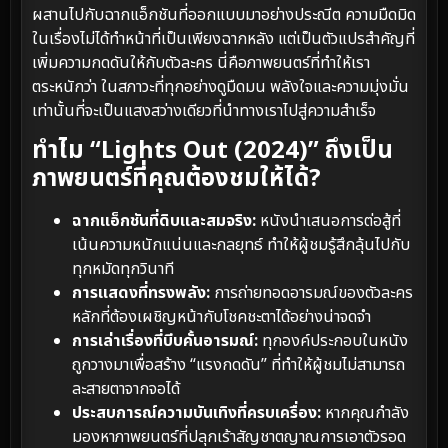
ผสานไปกับฉากแอ็กชันที่ออกแบบมาอย่างประณีต ความมืดมิด
ในเรื่องไม่ได้ทำหน้าที่เป็นเพียงฉากหลัง แต่เป็นตัวแปรสำคัญที่
เพิ่มความกดดันให้กับตัวละคร นี่คือภาพยนตร์ที่ทำให้เรา
ตระหนักว่า ในสภาวะที่ทุกอย่างดูมืดมน พลังใจและความมุ่งมั่น
เท่านั้นที่จะเป็นแสงสว่างเดียวที่นำทางเราไปสู่ความสำเร็จ
ทำไม “Lights Out (2024)” ถึงเป็น
ภาพยนตร์ที่คุณต้องชมให้ได้?
ฉากแอ็กชันที่ดิบและสมจริง:
หนังนำเสนอการต่อสู้ที่
เน้นความหนักแน่นและกลยุทธ์ ทำให้ผู้ชมรู้สึกลุ้นไปกับ
ทุกหมัดทุกวินาที
การแสดงที่ทรงพลัง:
การถ่ายทอดอารมณ์ของตัวละคร
หลักที่ต้องเผชิญหน้ากับโชคชะตาได้อย่างน่าจดจำ
การเล่าเรื่องที่บีบคั้นอารมณ์:
ทุกองค์ประกอบในหนัง
ถูกวางมาเพื่อสร้าง “แรงกดดัน” ที่ทำให้ผู้ชมไม่สามารถ
ละสายตาจากจอได้
ประสบการณ์ความบันเทิงที่ครบเครื่อง:
หากคุณกำลัง
มองหาภาพยนตร์ที่ปลุกเร้าสัญชาตญาณการเอาตัวรอด