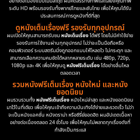
Documentary สารคดี
94
อย่างต่อเนื่องแบบไม่มีสะดุด ผมคัดสรรทั้งภาพและเสียงคุณภาพ
ระดับ HD พร้อมรองรับทั้งพากย์ไทยและซับไทย เพื่อให้คุณได้รับ
Drama ดราม่า
(1,451)
ประสบการณ์การดูหนังที่ดีที่สุด
ดูหนังเต็มเรื่องฟรี รองรับทุกอุปกรณ์
Dystopian
16
ผมเปิดให้คุณสามารถรับชม
หนังเต็มเรื่อง
ได้ฟรี โดยไม่มีค่าใช้จ่าย
รองรับการใช้งานผ่านทุกอุปกรณ์ ไม่ว่าจะเป็นมือถือหรือ
Emotional
61
คอมพิวเตอร์ ระบบสตรีมมิ่งถูกออกแบบให้โหลดไว ไม่กระตุก และ
สามารถเลือกความคมชัดได้หลากหลายระดับ เช่น 480p, 720p,
Epic มหากาพย์
216
1080p และ 4K เพื่อให้คุณดู
หนังฟรีเต็มเรื่อง
ได้อย่างลื่นไหล
Erotic
36
ตลอดเวลา
รวมหนังฟรีเต็มเรื่อง หนังใหม่ และหนัง
Family ครอบครัว
360
ยอดนิยม
ผมรวบรวมทั้ง
หนังฟรีเต็มเรื่อง
หนังใหม่ล่าสุด และหนังยอดนิยม
Fantasy จินตนาการ
327
มาไว้ในที่เดียว เพื่อให้คุณเข้าถึงความบันเทิงได้ง่ายและรวดเร็ว ไม่ว่า
จะเป็นหนังแอคชั่น หนังดราม่า หรือซีรี่ย์ยอดฮิต ผมอัปเดตเนื้อหา
Fiction
9
อย่างต่อเนื่องตลอด 24 ชั่วโมง เพื่อให้คุณไม่พลาดทุกเรื่องดังที่
กำลังเป็นกระแส
Film
57