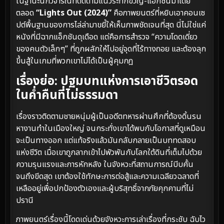
ในฐานะนักวิจารณ์ที่ติดตามแนวระทึกขวัญ-แอ็กชันมาโดย
ตลอด
“Lights Out (2024)”
คือภาพยนตร์ที่หยิบเอาคอนเซ
ปต์พื้นฐานของการไล่ล่ามาขยี้ให้เห็นภาพชัดเจนที่สุด นี่ไม่ใช่แค่
หนังที่มีฉากแอ็กชันดุเดือด แต่คือการสำรวจ “ความโดดเดี่ยว
ของคนตัวเล็กๆ” ที่ถูกผลักให้ไปอยู่จุดที่ไร้ทางถอย และต้องลุก
ขึ้นสู้ในเกมที่พวกเขาไม่ได้เป็นผู้คุมกฎ
เรื่องย่อ: ปฐมบทแห่งการเอาชีวิตรอด
ในค่ำคืนที่ไม่ธรรมดา
เรื่องราวติดตามชายหนุ่มผู้เป็นอดีตทหารผ่านศึกที่ต้องดิ้นรน
หางานทำในเมืองใหญ่ จนกระทั่งเขาได้พบกับโอกาสที่ดูเหมือน
จะเป็นทางออก แต่แท้จริงแล้วมันกลับกลายเป็นบททดสอบ
แห่งชีวิต เมื่อเขาถูกลากเข้าไปพัวพันกับโลกใต้ดินที่เต็มไปด้วย
ความรุนแรงและการหักหลัง ในจังหวะที่สถานการณ์บีบคั้น
จนถึงขีดสุด เขาต้องใช้ทักษะการต่อสู้และความเฉลียวฉลาดที่
เหลืออยู่เพื่อปกป้องตัวเองและผู้บริสุทธิ์จากภัยคุกคามที่ไม่
ปรานี
ภาพยนตร์เรื่องนี้โดดเด่นด้วยจังหวะการเล่าเรื่องที่กระชับ ฉับไว