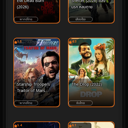
Evil Dead Burn
Shelter (2026) คลั่ง
(2026)
นรก หลบตาย
พากย์ไทย
เสียงโรง
5.5
4.3
Starship Troopers
The Drop (2022)
Traitor of Mars
(2017) สงครามหมื่นขา
ล่าล้างจักรวาล
พากย์ไทย
ซับไทย
5.4
6.1