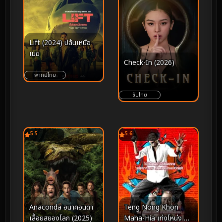
Lift (2024) ปล้นเหนือ
เมฆ
Check-In (2026)
พากย์ไทย
ซับไทย
5.5
5.6
Teng Nong Khon
Anaconda อนาคอนดา
Maha-Hia เท่งโหน่ง คน
เลื้อยสยองโลก (2025)