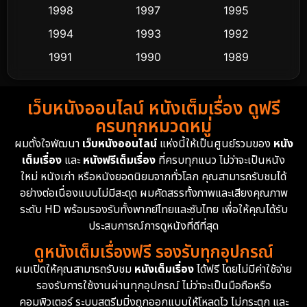
Culture
9
1998
1997
1995
Dance เต้น
1994
1993
1992
10
1991
1990
1989
Detective สืบสวน
72
1988
1986
1985
Detective สืบสวน
59
เว็บหนังออนไลน์ หนังเต็มเรื่อง ดูฟรี
1983
1982
1981
ครบทุกหมวดหมู่
1978
1974
1971
Disaster
13
ผมตั้งใจพัฒนา
เว็บหนังออนไลน์
แห่งนี้ให้เป็นศูนย์รวมของ
หนัง
1962
เต็มเรื่อง
และ
หนังฟรีเต็มเรื่อง
ที่ครบทุกแนว ไม่ว่าจะเป็นหนัง
Disney+
4
ใหม่ หนังเก่า หรือหนังยอดนิยมจากทั่วโลก คุณสามารถรับชมได้
Documentary สารคดี
94
อย่างต่อเนื่องแบบไม่มีสะดุด ผมคัดสรรทั้งภาพและเสียงคุณภาพ
ระดับ HD พร้อมรองรับทั้งพากย์ไทยและซับไทย เพื่อให้คุณได้รับ
Drama ดราม่า
(1,451)
ประสบการณ์การดูหนังที่ดีที่สุด
ดูหนังเต็มเรื่องฟรี รองรับทุกอุปกรณ์
Dystopian
16
ผมเปิดให้คุณสามารถรับชม
หนังเต็มเรื่อง
ได้ฟรี โดยไม่มีค่าใช้จ่าย
รองรับการใช้งานผ่านทุกอุปกรณ์ ไม่ว่าจะเป็นมือถือหรือ
Emotional
61
คอมพิวเตอร์ ระบบสตรีมมิ่งถูกออกแบบให้โหลดไว ไม่กระตุก และ