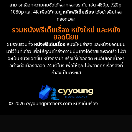
สามารถเลือกความคมชัดได้หลากหลายระดับ เช่น 480p, 720p,
Epic มหากาพย์
216
1080p และ 4K เพื่อให้คุณดู
หนังฟรีเต็มเรื่อง
ได้อย่างลื่นไหล
Erotic
36
ตลอดเวลา
รวมหนังฟรีเต็มเรื่อง หนังใหม่ และหนัง
Family ครอบครัว
360
ยอดนิยม
ผมรวบรวมทั้ง
หนังฟรีเต็มเรื่อง
หนังใหม่ล่าสุด และหนังยอดนิยม
Fantasy จินตนาการ
327
มาไว้ในที่เดียว เพื่อให้คุณเข้าถึงความบันเทิงได้ง่ายและรวดเร็ว ไม่ว่า
จะเป็นหนังแอคชั่น หนังดราม่า หรือซีรี่ย์ยอดฮิต ผมอัปเดตเนื้อหา
Fiction
9
อย่างต่อเนื่องตลอด 24 ชั่วโมง เพื่อให้คุณไม่พลาดทุกเรื่องดังที่
กำลังเป็นกระแส
Film
57
Gothic
3
Grief
7
© 2026 cyyoungpitchers.com หนังเต็มเรื่อง
HBO GO
6
HBO Max
3