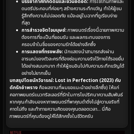
บรรยากาศที่กดดันและชวนอึดอัด:
การใช้โทนภาพและ
ดนตรีประกอบที่ค่อยๆ สร้างความระทึกขวัญ ทำให้ผู้ชม
รู้สึกถึงความไม่ปลอดภัย แม้จะอยู่ในฉากที่ดูเรียบง่าย
ที่สุด
การสำรวจจิตใจมนุษย์:
ภาพยนตร์เรื่องนี้ฉายภาพความ
ต้องการที่จะเป็นที่ยอมรับ และผลกระทบของการ
ครอบงำในชื่อของความรักได้อย่างลึกซึ้ง
การแสดงที่ทรงพลัง:
นักแสดงนำสามารถส่งผ่าน
อารมณ์ของตัวละครที่ต้องซ่อนความจริงไว้ภายใต้รอยยิ้ม
ได้อย่างสมบทบาท ทำให้ผู้ชมอินไปกับความระทึกขวัญได้
อย่างไม่ยากเย็น
บทสรุปโดยนักวิจารณ์:
Lost in Perfection (2023) กับ
ดักรักอำพราง
คือผลงานที่ผมขอแนะนำอย่างลึกซึ้ง) ให้แก่
คอภาพยนตร์แนวทริลเลอร์ที่รักในการไขปริศนาความสัมพันธ์
หากคุณกำลังมองหาภาพยนตร์ที่พาคุณดำดิ่งไปสู่ความจริงที่
คาดไม่ถึง และท้าทายความคิดของคุณตลอดเวลา… นี่คือ
ภาพยนตร์ที่คุณต้องดูให้ได้สักครั้งในชีวิตครับ