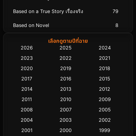
Based on a True Story เรื่องจริง
79
Based on Novel
8
Biography ชีวิตจริง
75
เลือกดูตามปีที่ฉาย
2026
2025
2024
Black Comedy
303
2023
2022
2021
Classic หนังคลาสสิก
48
2020
2019
2018
2017
2016
2015
Comedy ตลก
435
2014
2013
2012
Coming-of-age ชีวิตวัยรุ่น
63
2011
2010
2009
Crime อาชญากรรม
511
2008
2007
2005
2004
2003
2002
Cult Film
4
2001
2000
1999