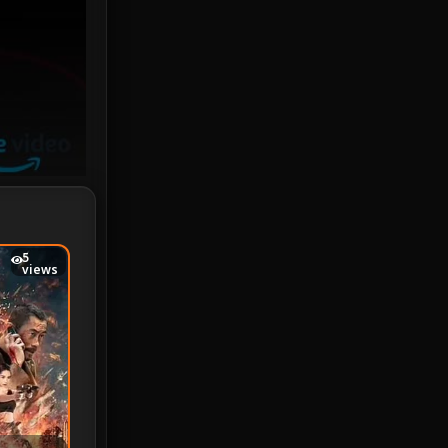
Investigation
33
iQIYI
18
Kids
16
LGBTQ
5
Love
25
Martial
6
5
views
Martial Arts
36
marvel
2
Melodrama
6
Military
7