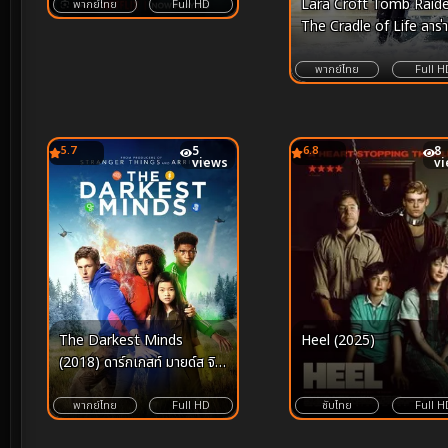
Lara Croft Tomb Raid
นิยม
พากย์ไทย
Full HD
The Cradle of Life ลาร่
รอฟท์ ทูมเรเดอร์ กู้วิกฤตล่
กล่องปริศนา (2003)
พากย์ไทย
Full H
5.7
5
6.8
8
views
v
The Darkest Minds
Heel (2025)
(2018) ดาร์กเกสท์ มายด์ส จิต
ทมิฬ
พากย์ไทย
Full HD
ซับไทย
Full H