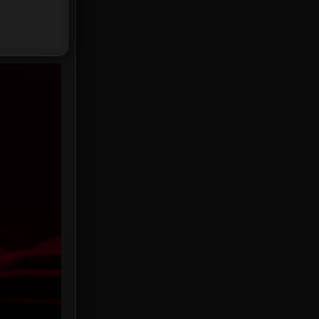
HBO Max
3
Healing
15
Heist
25
Historical
7
History ประวัติศาสตร์
53
Holiday
2
Horror สยองขวัญ
389
Human
49
Inspirational แรงบันดาลใจ
156