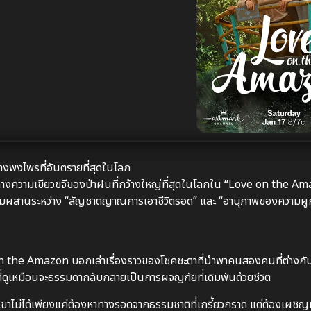
งพงไพรที่อันตรายที่สุดในโลก
มกลางความเขียวขจีของป่าฝนที่กว้างใหญ่ที่สุดในโลกใน “Love on the A
สมผสานระหว่าง “สัญชาตญาณการเอาชีวิตรอด” และ “อานุภาพของความผูกพ
on the Amazon บอกเล่าเรื่องราวของโชคชะตาที่นำพาคนสองคนที่ต่างกันอ
ที่ดูเหมือนจะธรรมดากลับกลายเป็นการผจญภัยที่เดิมพันด้วยชีวิต
เขาไม่ได้เพียงแค่ต้องหาทางรอดจากธรรมชาติที่เกรี้ยวกราด แต่ต้องเผชิญ