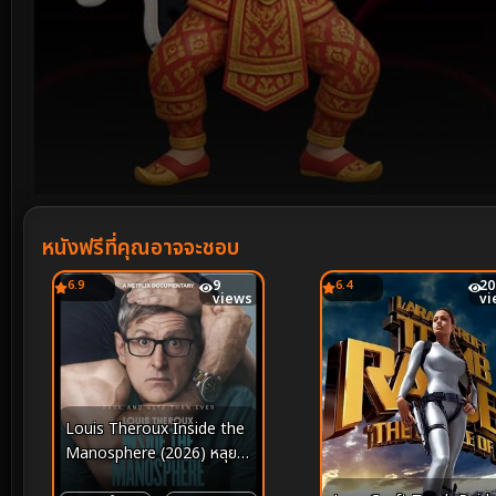
Volume
90%
หนังฟรีที่คุณอาจจะชอบ
6.9
9
6.4
20
views
vi
Louis Theroux Inside the
Manosphere (2026) หลุยส์
เทอโรซ์ เจาะโลกยุคใหม่ของชาย