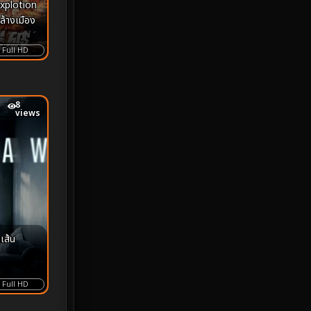
xplotion
MONOMAX
1
าล้างเมือง
Monster
25
Full HD
Movie Collection
3
8
Musical เพลง
65
views
Mystery ลึกลับ
370
nature
4
Parody
3
Period ย้อนยุค
94
เส้น
Political การเมือง
20
Full HD
Political การเมือง
41