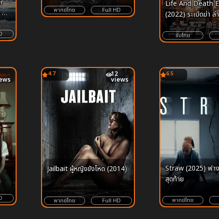
er
Life And Death E
พากย์ไทย
Full HD
า ค
(2022) ระเบิดฆ่า ล่
า
D
ซับไทย
4.7
12
6.5
iews
views
Straw (2025) ฟาง
Jailbait ผู้หญิงขังโหด (2014)
สุดท้าย
D
พากย์ไทย
พากย์ไทย
Full HD