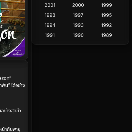
Cult Film
2001
2000
1999
4
1998
1997
1995
Culture
9
1994
1993
1992
Dance เต้น
10
1991
1990
1989
1988
1986
1985
Detective สืบสวน
60
1983
1982
1981
Detective สืบสวน
74
1978
1974
1971
Disaster
13
1962
mazon”
ัน” ได้อย่าง
Disney+
4
Documentary สารคดี
94
ย่างสุดขั้ว
Drama ดราม่า
(1,477)
Dystopian
16
หน้ากับพายุ