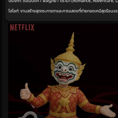
ประเภท: โรแมนติก / ผจญภัย / ดราม่า (Romance, Adventure,
ไฮไลท์: งานสร้างสุดตระการตาและการแสดงที่ถ่ายทอดเคมีสุดร้อนแร