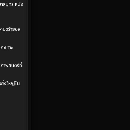
มหาสมุทร หนัง
Emotional
61
Epic มหากาพย์
219
ามดุร้ายขอ
Erotic
36
รกะเทาะ
Family ครอบครัว
366
Fantasy จินตนาการ
332
ภาพยนตร์ที่
Fiction
9
มยิ่งใหญ่ใน
Film
57
Gothic
3
Grief
7
HBO GO
6