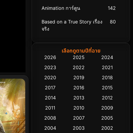
Animation การ์ตูน
142
Based on a True Story เรื่อง
80
จริง
Based on Novel
8
เลือกดูตามปีที่ฉาย
Biography ชีวิตจริง
76
2026
2025
2024
2023
2022
2021
Black Comedy
313
2020
2019
2018
Classic หนังคลาสสิก
48
2017
2016
2015
Comedy ตลก
445
2014
2013
2012
2011
2010
2009
Coming-of-age ชีวิตวัยรุ่น
63
2008
2007
2005
Crime อาชญากรรม
518
2004
2003
2002