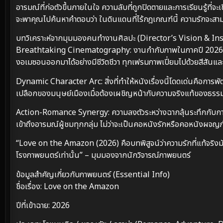
อารมณ์ที่ก่อตัวขึ้นภายในใจ ความลับที่ถูกปิดตายและการเรียนรู้ที่จะ
จะพาคุณไปค้นหาคำตอบว่า ในดินแดนที่ไร้กฎเกณฑ์นี้ ความรักจะสา
บทวิเคราะห์จากมุมมองคนทำงานศิลปะ (Director’s Vision & In
Breathtaking Cinematography: งานกำกับภาพในภาคปี 2026 นี
งอเมซอนออกมาได้อย่างมีชีวิตชีวา ทุกเฟรมภาพเปี่ยมไปด้วยสีสันแ
Dynamic Character Arc: สิ่งที่ทำให้หนังเรื่องนี้โดดเด่นคือการ
เปลือกของมนุษย์เมืองเมื่อต้องเผชิญหน้ากับความจริงแท้ของธรรม
Action-Romance Synergy: ความลงตัวระหว่างฉากลุ้นระทึกกับการ
เข้าถึงอารมณ์ผู้ชมทุกกลุ่ม ไม่ว่าจะเป็นคอหนังรักหรือคอหนังผจญภ
“Love on the Amazon (2026) คือบทพิสูจน์ว่าความรักที่แท้จริงมัก
โรงภาพยนตร์เท่านั้น” – มุมมองจากนักวิจารณ์ภาพยนตร์
ข้อมูลสำคัญเกี่ยวกับภาพยนตร์ (Essential Info)
ชื่อเรื่อง: Love on the Amazon
ปีที่เข้าฉาย: 2026