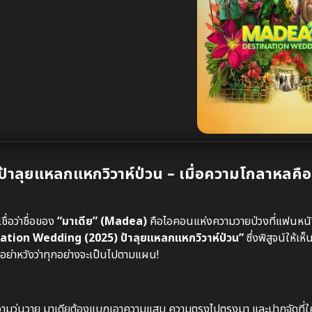
าลุยแหลกแหกวิวาห์ป่วน – เมื่อความโกลาหลคื
ื่อว่าชื่อของ
“มาเดีย” (Madea)
คือไอคอนแห่งความวายป่วงที่แฟนหนัง
tion Wedding (2025) ป้าลุยแหลกแหกวิวาห์ป่วน”
ซึ่งพิสูจน์ให้เห็
็อย่าหวังว่าทุกอย่างจะเป็นไปตามแผน!
ามวุ่นวาย มาเดียต้องแบกเอาความแสบ ความตรงไปตรงมา และปากจัดที่ใคร