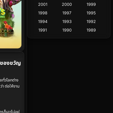
Cult Film
2001
2000
1999
4
1998
1997
1995
Culture
9
1994
1993
1992
Dance เต้น
10
1991
1990
1989
1988
1986
1985
Detective สืบสวน
60
1983
1982
1981
Detective สืบสวน
74
1978
1974
1971
อของขวัญ
Disaster
13
1962
Disney+
4
ทั่วโลกต่าง
Documentary สารคดี
94
นว่า ต่อให้งาน
Drama ดราม่า
(1,477)
Dystopian
16
ก็เอาไม่อยู่