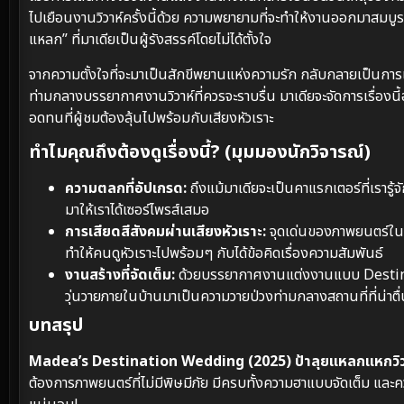
ไปเยือนงานวิวาห์ครั้งนี้ด้วย ความพยายามที่จะทำให้งานออกมาสม
แหลก” ที่มาเดียเป็นผู้รังสรรค์โดยไม่ได้ตั้งใจ
จากความตั้งใจที่จะมาเป็นสักขีพยานแห่งความรัก กลับกลายเป็นกา
ท่ามกลางบรรยากาศงานวิวาห์ที่ควรจะราบรื่น มาเดียจะจัดการเรื่องนี
อดทนที่ผู้ชมต้องลุ้นไปพร้อมกับเสียงหัวเราะ
ทำไมคุณถึงต้องดูเรื่องนี้? (มุมมองนักวิจารณ์)
ความตลกที่อัปเกรด:
ถึงแม้มาเดียจะเป็นคาแรกเตอร์ที่เราร
มาให้เราได้เซอร์ไพรส์เสมอ
การเสียดสีสังคมผ่านเสียงหัวเราะ:
จุดเด่นของภาพยนตร์ในแ
ทำให้คนดูหัวเราะไปพร้อมๆ กับได้ข้อคิดเรื่องความสัมพันธ์
งานสร้างที่จัดเต็ม:
ด้วยบรรยากาศงานแต่งงานแบบ Destinati
วุ่นวายภายในบ้านมาเป็นความวายป่วงท่ามกลางสถานที่ที่น่าตื่
บทสรุป
Madea’s Destination Wedding (2025) ป้าลุยแหลกแหกวิว
ต้องการภาพยนตร์ที่ไม่มีพิษมีภัย มีครบทั้งความฮาแบบจัดเต็ม และค