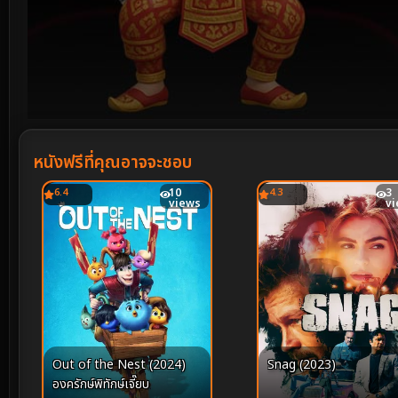
Volume
90%
หนังฟรีที่คุณอาจจะชอบ
6.4
10
4.3
3
views
v
Out of the Nest (2024)
Snag (2023)
องครักษ์พิทักษ์เจี๊ยบ