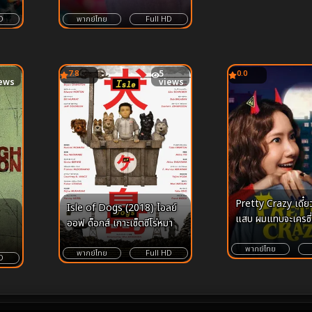
ณ วันพักใจ
D
พากย์ไทย
Full HD
7.8
5
0.0
ews
views
Pretty Crazy เดี๋ยวสวย เดี๋ยว
Isle of Dogs (2018) ไอลย์
แสบ ผมแทบจะเครซี่
ออฟ ด็อกส์ เกาะเซ็ตซีโร่หมา
พากย์ไทย
พากย์ไทย
Full HD
D