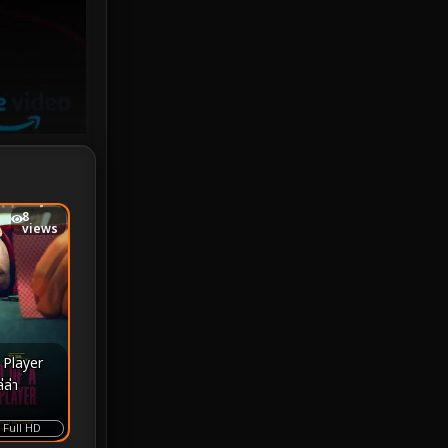
Investigation
33
iQIYI
18
Kids
16
LGBTQ
5
Love
25
8
views
Martial
6
Martial Arts
36
marvel
2
 Player
Melodrama
6
่ล่า
Military
7
Full HD