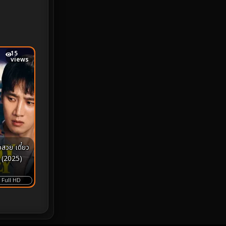
MONOMAX
1
Monster
25
15
Movie Collection
3
views
Musical เพลง
65
Mystery ลึกลับ
370
nature
4
Parody
3
 (2025)
Period ย้อนยุค
94
Full HD
Political การเมือง
20
Political การเมือง
41