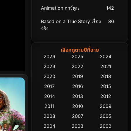
Animation การ์ตูน
142
Based on a True Story เรื่อง
80
จริง
Based on Novel
8
เลือกดูตามปีที่ฉาย
Biography ชีวิตจริง
76
2026
2025
2024
2023
2022
2021
Black Comedy
313
2020
2019
2018
Classic หนังคลาสสิก
48
2017
2016
2015
Comedy ตลก
445
2014
2013
2012
2011
2010
2009
Coming-of-age ชีวิตวัยรุ่น
63
2008
2007
2005
Crime อาชญากรรม
518
2004
2003
2002