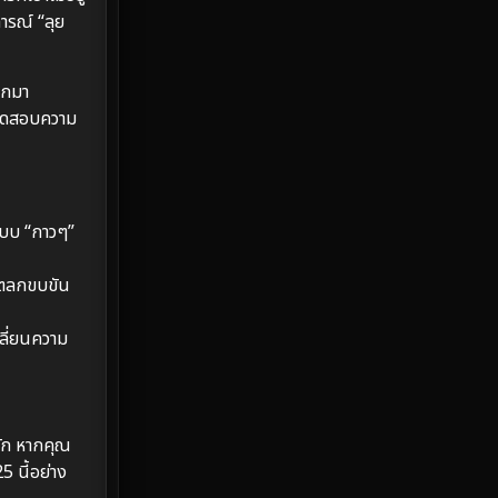
ารณ์ “ลุย
Emotional
61
Epic มหากาพย์
219
อกมา
บททดสอบความ
Erotic
36
Family ครอบครัว
366
แบบ “กาวๆ”
Fantasy จินตนาการ
332
ี่ตลกขบขัน
Fiction
9
ลี่ยนความ
Film
57
Gothic
3
Grief
7
รัก หากคุณ
5 นี้อย่าง
HBO GO
6