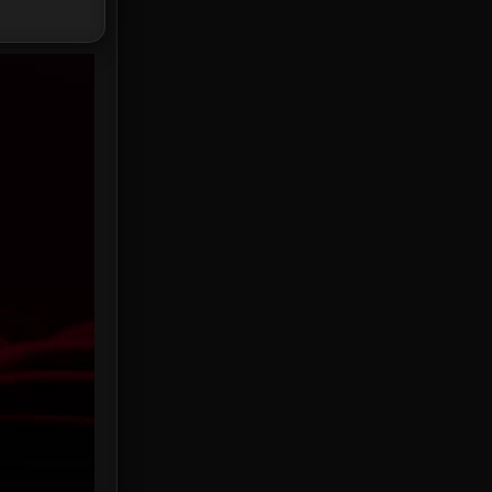
HBO Max
3
Healing
15
Heist
25
Historical
7
History ประวัติศาสตร์
53
Holiday
2
Horror สยองขวัญ
389
Human
49
Inspirational แรงบันดาลใจ
156