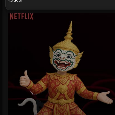
แน่นอน!