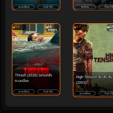
พากย์ไทย
Full HD
ซับไทย
Full H
5.0
10
6.7
12
views
vi
Thrash (2026) ฉลามคลั่ง
High Tension สับ สับ สับ
ทะเลเดือด
(2003)
พากย์ไทย
Full HD
พากย์ไทย
Full H