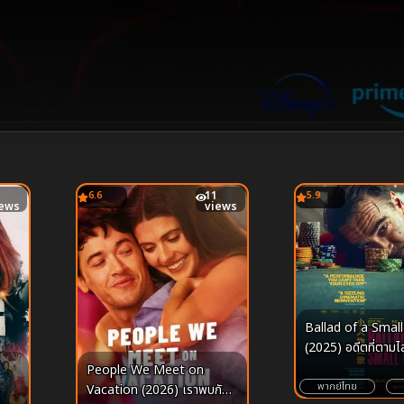
6.6
11
5.9
iews
views
Ballad of a Small
(2025) อดีตที่ตามไล
People We Meet on
พากย์ไทย
Vacation (2026) เราพบกัน