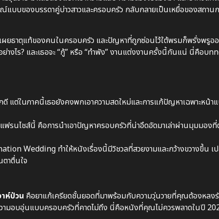
บูรณ์แบบของบรรดาคู่บ่าวสาวและครอบครัว กลับกลายเป็นเหยื่อของสถานก
รเผยธาตุแท้ของคนในครอบครัว และปัญหาที่ถูกซ่อนไว้ใต้พรมก็พรั่งพรูอ
้อย่างไร? และเธอจะ “กู้” หรือ “ทำพัง” งานแต่งงานครั้งนี้กันแน่ นี่คือ
ู้จักดี แต่ในภาคนี้เธอยังคงพกเอาความสดใหม่และการแก้ปัญหาเฉพาะหน้า
ฟรนไชส์นี้ คือการนำเอาปัญหาครอบครัวที่น่าอึดอัดมาเล่าผ่านมุมมองท
on Wedding ทำให้หนังเรื่องนี้มีวิชวลที่สวยงามและกว้างขวางขึ้น เป
นตาตื่นใจ
าห์ป่วน
คือยาแก้เครียดชั้นยอดที่มาพร้อมกับความวุ่นวายที่คุณต้องหลง
วามอบอุ่นแบบครอบครัวที่คาดไม่ถึง นี่คือหนังที่คุณไม่ควรพลาดในปี 202