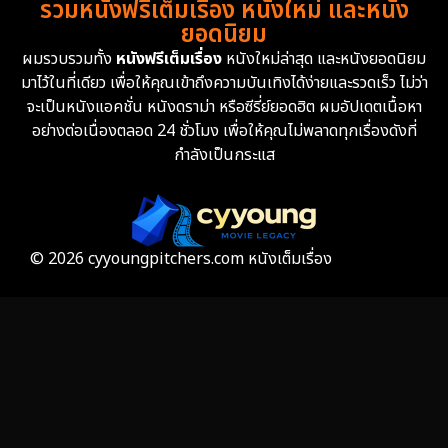
รวมหนังฟรีเต็มเรื่อง หนังใหม่ และหนัง
Family ครอบครัว
359
ยอดนิยม
ผมรวบรวมทั้ง
หนังฟรีเต็มเรื่อง
หนังใหม่ล่าสุด และหนังยอดนิยม
Fantasy จินตนาการ
319
มาไว้ในที่เดียว เพื่อให้คุณเข้าถึงความบันเทิงได้ง่ายและรวดเร็ว ไม่ว่า
จะเป็นหนังแอคชั่น หนังดราม่า หรือซีรี่ย์ยอดฮิต ผมอัปเดตเนื้อหา
Fiction
9
อย่างต่อเนื่องตลอด 24 ชั่วโมง เพื่อให้คุณไม่พลาดทุกเรื่องดังที่
กำลังเป็นกระแส
Film
57
Gothic
3
Grief
7
© 2026 cyyoungpitchers.com หนังเต็มเรื่อง
HBO GO
6
HBO Max
3
Healing
15
Heist
25