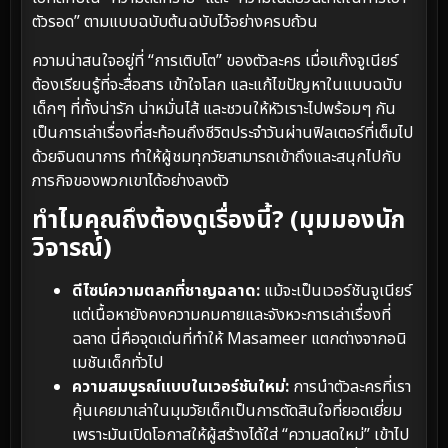
ตัวรอด” ตามแบบฉบับต้นฉบับไว้อย่างครบถ้วน
ความน่าสนใจอยู่ที่ “การเติบโต” ของตัวละคร เมื่อแก๊งจูเนียร์
ต้องเรียนรู้ที่จะสื่อสาร เข้าใจโลก และแก้ไขปัญหาในแบบฉบับ
เด็กๆ ที่ทั้งน่ารัก น่าหมั่นไส้ และชวนให้หัวเราะไปพร้อมๆ กัน
เป็นการเล่าเรื่องที่สะท้อนถึงชีวิตประจำวันผ่านฟิลเตอร์ที่เต็มไป
ด้วยจินตนาการ ทำให้ผู้ชมทุกวัยสามารถเข้าถึงและสนุกไปกับ
ภารกิจของพวกเขาได้อย่างลงตัว
ทำไมคุณถึงต้องดูเรื่องนี้? (มุมมองนัก
วิจารณ์)
ดีไซน์ความตลกที่ชาญฉลาด:
แม้จะเป็นเวอร์ชันจูเนียร์
แต่เนื้อหายังคงความคมคายและจังหวะการเล่าเรื่องที่
ฉลาด นี่คือจุดเด่นที่ทำให้ Masameer แตกต่างจากอนิ
เมชันเด็กทั่วไป
ความสมบูรณ์แบบในเวอร์ชันใหม่:
การนำตัวละครที่เรา
คุ้นเคยมาเล่าในมุมวัยเด็กเป็นการตัดสินใจที่ยอดเยี่ยม
เพราะมันเปิดโอกาสให้ผู้สร้างได้ใส่ “ความสดใหม่” เข้าไป