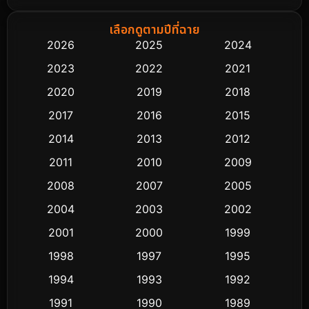
Biography ชีวิตจริง
74
เลือกดูตามปีที่ฉาย
2026
2025
2024
Black Comedy
291
2023
2022
2021
Classic หนังคลาสสิก
48
2020
2019
2018
2017
2016
2015
Comedy ตลก
428
2014
2013
2012
Coming-of-age ชีวิตวัยรุ่น
61
2011
2010
2009
Crime อาชญากรรม
503
2008
2007
2005
2004
2003
2002
Cult Film
4
2001
2000
1999
Culture
9
1998
1997
1995
Dance เต้น
1994
1993
1992
10
1991
1990
1989