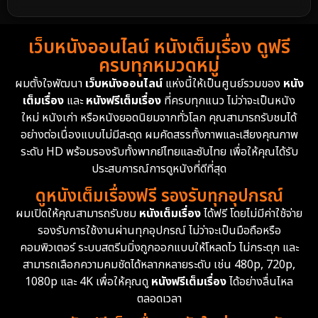
Detective สืบสวน
58
1988
1986
1985
Detective สืบสวน
70
เว็บหนังออนไลน์ หนังเต็มเรื่อง ดูฟรี
1983
1982
1981
ครบทุกหมวดหมู่
1978
1974
1971
Disaster
13
ผมตั้งใจพัฒนา
เว็บหนังออนไลน์
แห่งนี้ให้เป็นศูนย์รวมของ
หนัง
1962
เต็มเรื่อง
และ
หนังฟรีเต็มเรื่อง
ที่ครบทุกแนว ไม่ว่าจะเป็นหนัง
Disney+
4
ใหม่ หนังเก่า หรือหนังยอดนิยมจากทั่วโลก คุณสามารถรับชมได้
Documentary สารคดี
93
อย่างต่อเนื่องแบบไม่มีสะดุด ผมคัดสรรทั้งภาพและเสียงคุณภาพ
ระดับ HD พร้อมรองรับทั้งพากย์ไทยและซับไทย เพื่อให้คุณได้รับ
Drama ดราม่า
(1,426)
ประสบการณ์การดูหนังที่ดีที่สุด
ดูหนังเต็มเรื่องฟรี รองรับทุกอุปกรณ์
Dystopian
16
ผมเปิดให้คุณสามารถรับชม
หนังเต็มเรื่อง
ได้ฟรี โดยไม่มีค่าใช้จ่าย
รองรับการใช้งานผ่านทุกอุปกรณ์ ไม่ว่าจะเป็นมือถือหรือ
Emotional
61
คอมพิวเตอร์ ระบบสตรีมมิ่งถูกออกแบบให้โหลดไว ไม่กระตุก และ
สามารถเลือกความคมชัดได้หลากหลายระดับ เช่น 480p, 720p,
Epic มหากาพย์
213
1080p และ 4K เพื่อให้คุณดู
หนังฟรีเต็มเรื่อง
ได้อย่างลื่นไหล
Erotic
35
ตลอดเวลา