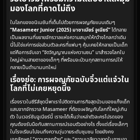
มองโลกที่คาดไม่ถึง
ในโลกของอนิเมชันที่เต็มไปด้วยการผจญภัยแบบเดิมๆ
“Masameer Junior (2025) มาซาเมียร์ จูเนียร์”
ได้กลาย
เป็นผลงานที่ขยายจักรวาลแห่งความสนุกให้กว้างไกลกว่าเดิม
นี่ไม่ใช่แค่การย่อส่วนตัวละครที่แฟนๆ คุ้นเคยให้กลายเป็นเด็ก
แต่คือการจับเอา “จิตวิญญาณแห่งความซน” มาสำรวจโลกใบ
ใหญ่ผ่านสายตาของเด็กๆ ที่พร้อมจะป่วนทุกสถานการณ์ให้
กลายเป็นตำนานบทใหม่
เรื่องย่อ: การผจญภัยฉบับจิ๋วแต่แจ๋วใน
โลกที่ไม่เคยหยุดนิ่ง
เรื่องราวในซีรีส์ชุดนี้พาเราไปติดตามภารกิจสุดป่วนของแก๊งเด็ก
แสบจากจักรวาล Masameer ที่ต้องเผชิญกับโลกที่ใหญ่เกิน
ตัว ในเวอร์ชันจูเนียร์นี้ เราจะได้เห็นว่าเหล่าตัวละครโปรดของ
คุณต้องรับมือกับสถานการณ์รอบตัวอย่างไร ตั้งแต่เรื่องเล็กๆ
ในโรงเรียนไปจนถึงความวุ่นวายระดับชุมชน โดยยังคง
เอกลักษณ์ “ความตลกร้าย” และ “ความเฉลียวฉลาดในการเอา