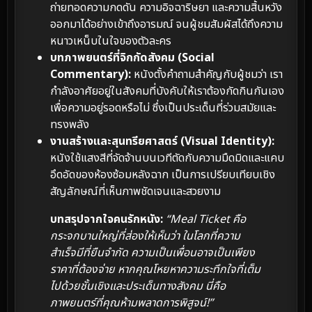
ถ่ายทอดความกดดัน ความอิจฉาริษยา และความสิ้นหวัง
ออกมาได้อย่างเข้าถึงอารมณ์ จนผู้ชมสัมผัสได้ถึงความ
หนาวเหน็บในใจของตัวละคร
บทภาพยนตร์ที่จิกกัดสังคม (Social
Commentary):
หนังตั้งคำถามสำคัญกับผู้ชมว่า เรา
กำลังอาศัยอยู่ในสังคมที่บังคับให้เราต้องกัดกินกันเอง
เพื่อความอยู่รอดหรือไม่ ซึ่งเป็นประเด็นที่ร่วมสมัยและ
ทรงพลัง
งานสร้างและสุนทรียศาสตร์ (Visual Identity):
หนังใช้แสงสีที่จัดจ้านบนเวทีตัดกับความมืดมิดและแคบ
อึดอัดของห้องซ้อมหลังฉาก เป็นการเปรียบเทียบเชิง
สัญลักษณ์ที่เห็นภาพชัดเจนและสวยงาม
บทสรุปจากใจคนรักหนัง:
“Meal Ticket คือ
กระจกบานใหญ่ที่ส่องให้เห็นว่า ในโลกที่ความ
สำเร็จมีที่ยืนจำกัด ความเป็นเพื่อนอาจเป็นเพียง
ราคาที่ต้องจ่าย หากคุณโหยหาความระทึกใจที่เต็ม
ไปด้วยชั้นเชิงและประเด็นทางสังคม นี่คือ
ภาพยนตร์ที่คุณห้ามพลาดการพิสูจน์!”