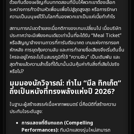
ด้วยกันต้องเผชิญกับบททดสอบที่บีบให้พวกเขาต้องเลือก
ระหว่างการก้าวข้ามหัวเพื่อนเพื่อไปสู่จุดสูงสุด หรือการรักษา
ความเป็นมนุษย์ไว้ในโลกที่มองพวกเขาเป็นแค่เบี้ยทำกำไร
สถานการณ์เลวร้ายลงเมื่อกติกาของเกมเปลี่ยนไป เมื่อบริษัท
ประกาศว่าจะมีเพียงคนเดียวเท่านั้นที่จะได้รับ “Meal Ticket”
หรือสัญญาจ้างงานถาวรที่การันตีอนาคต เกมแห่งการทรยศ
หักหลัง การขุดคุ้ยความลับ และการทำลายชื่อเสียงจึงเริ่มต้นขึ้น
ใครจะอยู่ใครจะไปในสมรภูมิที่ใช้ “ความฝัน” เป็นเดิมพัน และ
สุดท้ายแล้วความสำเร็จที่ได้มานั้นมันคุ้มค่ากับสิ่งที่เสียไปจริง
หรือไม่?
มุมมองนักวิจารณ์: ทำไม “มีล ทิกเก็ต”
ถึงเป็นหนังที่ทรงพลังแห่งปี 2026?
ในฐานะผู้สร้างสรรค์เนื้อหาภาพยนตร์ นี่คือมิติที่สร้างความ
ประทับใจระดับสูง:
การแสดงที่ตีบทแตก (Compelling
Performances):
ทีมนักแสดงรุ่นใหม่สามารถ