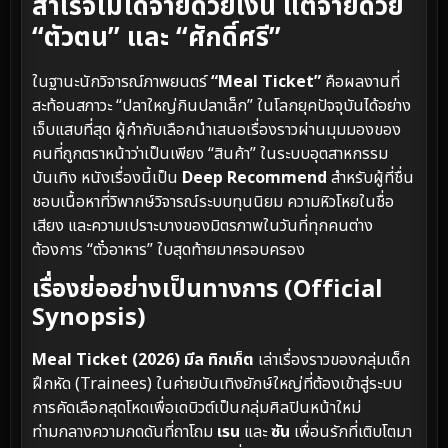
สำเร็จไม่ได้จ่ายด้วยเงิน แต่จ่ายด้วย
“ตัวตน” และ “ศักดิ์ศรี”
ในฐานะนักวิจารณ์ภาพยนตร์
“Meal Ticket”
คือผลงานที่
สะท้อนสภาวะ “ปลาใหญ่กินปลาเล็ก” ในโลกยุคปัจจุบันได้อย่าง
เจ็บแสบที่สุด ผู้กำกับเลือกนำเสนอเรื่องราวผ่านมุมมองของ
คนที่ถูกตราหน้าว่าเป็นเพียง “สินค้า” ในระบบอุตสาหกรรม
บันเทิง หนังเรื่องนี้เป็น
Deep Recommend
สำหรับผู้ที่ชื่น
ชอบเนื้อหาที่วิพากษ์วิจารณ์ระบบทุนนิยม ความหิวโหยในชื่อ
เสียง และความเปราะบางของมิตรภาพในวันที่ทุกคนต่าง
ต้องการ “ตั๋วอาหาร” ใบสุดท้ายมาครอบครอง
เรื่องย่ออย่างเป็นทางการ (Official
Synopsis)
Meal Ticket (2026) มีล ทิกเก็ต
เล่าเรื่องราวของกลุ่มเด็ก
ฝึกหัด (Trainees) ในค่ายบันเทิงยักษ์ใหญ่ที่ต้องเข้าสู่ระบบ
การคัดเลือกสุดโหดเพื่อเดบิวต์เป็นกลุ่มศิลปินหน้าใหม่
ท่ามกลางความกดดันที่ถาโถม
เรน
และ
ซัน
เพื่อนรักที่เติบโตมา