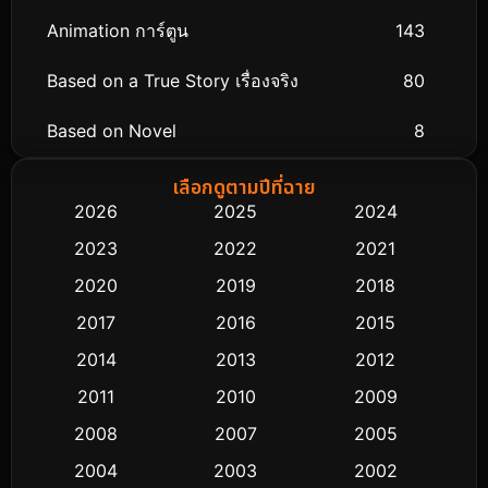
Animation การ์ตูน
143
Based on a True Story เรื่องจริง
80
Based on Novel
8
Biography ชีวิตจริง
76
เลือกดูตามปีที่ฉาย
2026
2025
2024
Black Comedy
323
2023
2022
2021
Classic หนังคลาสสิก
48
2020
2019
2018
2017
2016
2015
Comedy ตลก
453
2014
2013
2012
Coming-of-age ชีวิตวัยรุ่น
64
2011
2010
2009
Crime อาชญากรรม
530
2008
2007
2005
2004
2003
2002
Cult Film
4