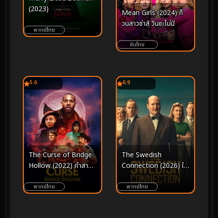
(2023)
Mean Girls (2024) ก๊
วนสาวซ่าส์ วีนซะไม่มี
พากย์ไทย
ซับไทย
5.6
6.9
The Curse of Bridge
The Swedish
Hollow (2022) คำสาป
Connection (2026) ใต้
แห่งบริดจ์ฮอลโลว์
เงาสวีเดน
พากย์ไทย
พากย์ไทย