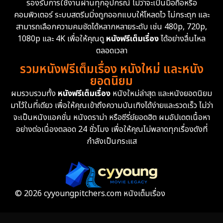
รองรับการใช้งานผ่านทุกอุปกรณ์ ไม่ว่าจะเป็นมือถือหรือ
Emotional
61
คอมพิวเตอร์ ระบบสตรีมมิ่งถูกออกแบบให้โหลดไว ไม่กระตุก และ
สามารถเลือกความคมชัดได้หลากหลายระดับ เช่น 480p, 720p,
Epic มหากาพย์
225
1080p และ 4K เพื่อให้คุณดู
หนังฟรีเต็มเรื่อง
ได้อย่างลื่นไหล
Erotic
36
ตลอดเวลา
รวมหนังฟรีเต็มเรื่อง หนังใหม่ และหนัง
Family ครอบครัว
372
ยอดนิยม
ผมรวบรวมทั้ง
หนังฟรีเต็มเรื่อง
หนังใหม่ล่าสุด และหนังยอดนิยม
Fantasy จินตนาการ
339
มาไว้ในที่เดียว เพื่อให้คุณเข้าถึงความบันเทิงได้ง่ายและรวดเร็ว ไม่ว่า
จะเป็นหนังแอคชั่น หนังดราม่า หรือซีรี่ย์ยอดฮิต ผมอัปเดตเนื้อหา
Fiction
9
อย่างต่อเนื่องตลอด 24 ชั่วโมง เพื่อให้คุณไม่พลาดทุกเรื่องดังที่
กำลังเป็นกระแส
Film
57
Gothic
3
Grief
7
© 2026 cyyoungpitchers.com หนังเต็มเรื่อง
HBO GO
6