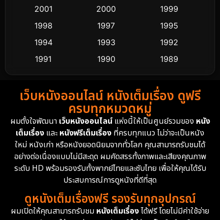
2001
2000
1999
Culture
9
1998
1997
1995
Dance เต้น
1994
1993
1992
10
1991
1990
1989
Detective สืบสวน
62
1988
1986
1985
Detective สืบสวน
76
เว็บหนังออนไลน์ หนังเต็มเรื่อง ดูฟรี
1983
1982
1981
ครบทุกหมวดหมู่
1978
1974
1971
Disaster
13
ผมตั้งใจพัฒนา
เว็บหนังออนไลน์
แห่งนี้ให้เป็นศูนย์รวมของ
หนัง
1962
เต็มเรื่อง
และ
หนังฟรีเต็มเรื่อง
ที่ครบทุกแนว ไม่ว่าจะเป็นหนัง
Disney+
4
ใหม่ หนังเก่า หรือหนังยอดนิยมจากทั่วโลก คุณสามารถรับชมได้
Documentary สารคดี
95
อย่างต่อเนื่องแบบไม่มีสะดุด ผมคัดสรรทั้งภาพและเสียงคุณภาพ
ระดับ HD พร้อมรองรับทั้งพากย์ไทยและซับไทย เพื่อให้คุณได้รับ
Drama ดราม่า
(1,504)
ประสบการณ์การดูหนังที่ดีที่สุด
ดูหนังเต็มเรื่องฟรี รองรับทุกอุปกรณ์
Dystopian
16
ผมเปิดให้คุณสามารถรับชม
หนังเต็มเรื่อง
ได้ฟรี โดยไม่มีค่าใช้จ่าย