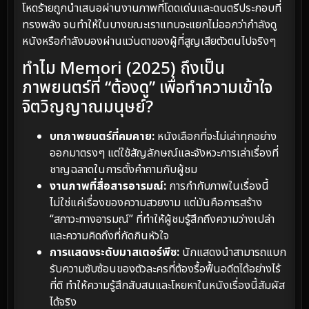
โหดร้ายถูกนำเสนอผ่านงานภาพที่โดดเด่นและดนตรีประกอบที่
ทรงพลัง จนทำให้ในบางขณะเราแทบจะแยกไม่ออกว่ากำลังดู
หนังหรือกำลังมองผ่านแว่นตาของผู้ที่สูญเสียตัวตนไปจริงๆ
ทำไม Memori (2025) ถึงเป็น
ภาพยนตร์ที่ “ต้องดู” เพื่อทำความเข้าใจ
จิตวิญญาณมนุษย์?
บทภาพยนตร์ที่คมคาย:
หนังเลือกที่จะไม่เล่าทุกอย่าง
ออกมาตรงๆ แต่ใช้สัญลักษณ์และจังหวะการเล่าเรื่องที่
ชาญฉลาดในการตั้งคำถามกับผู้ชม
งานภาพที่สื่อสารอารมณ์:
การกำกับภาพในเรื่องนี้
ไม่ใช่แค่เรื่องของความสวยงาม แต่มันคือการสร้าง
“สภาวะทางอารมณ์” ที่ทำให้ผู้ชมรู้สึกถึงความว่างเปล่า
และความคิดถึงที่กัดกินหัวใจ
การแสดงระดับมาสเตอร์พีซ:
นักแสดงนำสามารถแบก
รับความซับซ้อนของตัวละครที่ต้องรื้อฟื้นอดีตได้อย่างไร้
ที่ติ ทำให้ความรู้สึกสับสนและโหยหาในหนังเรื่องนี้สัมผัส
ได้จริง