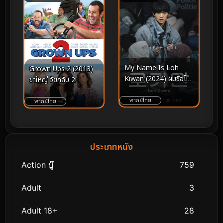
My Name Is Loh
Grown Ups 2 (2013)
Kiwan (2024) ผมชื่อโรกี
ขาใหญ่ วัยกลับ 2
วาน
พากย์ไทย
พากย์ไทย
ประเภทหนัง
Action บู๊
759
Adult
3
Adult 18+
28