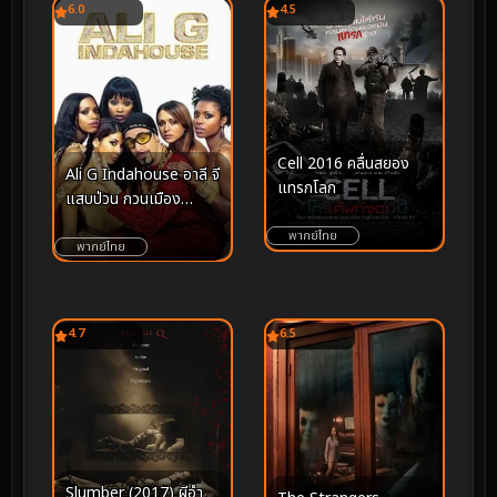
6.0
4.5
Cell 2016 คลื่นสยอง
Ali G Indahouse อาลี จี
แทรกโลก
แสบป่วน กวนเมือง
(2002)
พากย์ไทย
พากย์ไทย
4.7
6.5
Slumber (2017) ผีอำ