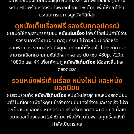
อย่างต่อเนื่องแบบไม่มีสะดุด ผมคัดสรรทั้งภาพและเสียงคุณภาพ
ระดับ HD พร้อมรองรับทั้งพากย์ไทยและซับไทย เพื่อให้คุณได้รับ
Drama ดราม่า
(1,477)
ประสบการณ์การดูหนังที่ดีที่สุด
ดูหนังเต็มเรื่องฟรี รองรับทุกอุปกรณ์
Dystopian
16
ผมเปิดให้คุณสามารถรับชม
หนังเต็มเรื่อง
ได้ฟรี โดยไม่มีค่าใช้จ่าย
รองรับการใช้งานผ่านทุกอุปกรณ์ ไม่ว่าจะเป็นมือถือหรือ
Emotional
61
คอมพิวเตอร์ ระบบสตรีมมิ่งถูกออกแบบให้โหลดไว ไม่กระตุก และ
สามารถเลือกความคมชัดได้หลากหลายระดับ เช่น 480p, 720p,
Epic มหากาพย์
219
1080p และ 4K เพื่อให้คุณดู
หนังฟรีเต็มเรื่อง
ได้อย่างลื่นไหล
Erotic
36
ตลอดเวลา
รวมหนังฟรีเต็มเรื่อง หนังใหม่ และหนัง
Family ครอบครัว
366
ยอดนิยม
ผมรวบรวมทั้ง
หนังฟรีเต็มเรื่อง
หนังใหม่ล่าสุด และหนังยอดนิยม
Fantasy จินตนาการ
332
มาไว้ในที่เดียว เพื่อให้คุณเข้าถึงความบันเทิงได้ง่ายและรวดเร็ว ไม่ว่า
จะเป็นหนังแอคชั่น หนังดราม่า หรือซีรี่ย์ยอดฮิต ผมอัปเดตเนื้อหา
Fiction
9
อย่างต่อเนื่องตลอด 24 ชั่วโมง เพื่อให้คุณไม่พลาดทุกเรื่องดังที่
กำลังเป็นกระแส
Film
57