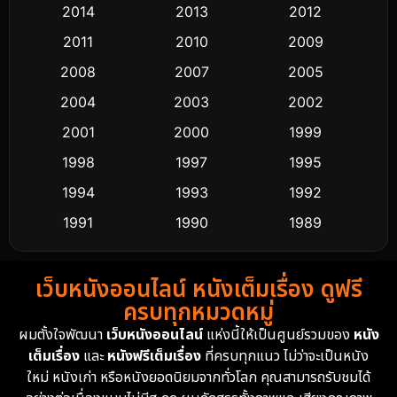
2014
2013
2012
Coming-of-age ชีวิตวัยรุ่น
63
2011
2010
2009
Crime อาชญากรรม
518
2008
2007
2005
2004
2003
2002
Cult Film
4
2001
2000
1999
Culture
9
1998
1997
1995
Dance เต้น
1994
1993
1992
10
1991
1990
1989
Detective สืบสวน
60
1988
1986
1985
Detective สืบสวน
74
เว็บหนังออนไลน์ หนังเต็มเรื่อง ดูฟรี
1983
1982
1981
ครบทุกหมวดหมู่
1978
1974
1971
Disaster
13
ผมตั้งใจพัฒนา
เว็บหนังออนไลน์
แห่งนี้ให้เป็นศูนย์รวมของ
หนัง
1962
เต็มเรื่อง
และ
หนังฟรีเต็มเรื่อง
ที่ครบทุกแนว ไม่ว่าจะเป็นหนัง
Disney+
4
ใหม่ หนังเก่า หรือหนังยอดนิยมจากทั่วโลก คุณสามารถรับชมได้
Documentary สารคดี
94