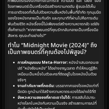
ภาพยนตร์เรื่องนี้เก่งกาจในการใช้ “ความมืด” และ “เสียง” ของ
โรงภาพยนตร์เป็นเครื่องมือสร้างความกดดัน ผู้ชมจะได้เห็น
การเอาตัวรอดที่เต็มไปด้วยความสิ้นหวังในพื้นที่จำกัด ทุกมุมมืด
ของโรงหนังกลายเป็นกับดัก และทุกนาทีที่ผ่านไปคือการเดิม
พันด้วยชีวิต หนังเรื่องนี้ไม่เพียงแต่สร้างความหวาดกลัว แต่ยัง
ตั้งคำถามว่า “หากภาพยนตร์ที่คุณรักกลับกลายเป็นเครื่องมือ
สังหาร คุณจะทำอย่างไร?”
ทำไม “Midnight Movie (2024)” ถึง
เป็นภาพยนตร์ที่คุณต้องไปพิสูจน์?
การหักมุมแบบ Meta-Horror:
หนังนำเสนอคอนเซ
ปต์ “หนังซ้อนหนัง” ได้อย่างชาญฉลาด ทำให้คนดูรู้สึก
เหมือนเป็นหนึ่งในตัวละครที่ติดอยู่ในโรงหนังนั้นด้วย
จริงๆ
งานกำกับภาพที่กดดัน:
บรรยากาศของโรงหนังเก่าที่
มืดมิด ถูกนำมาใช้สร้างความหวาดระแวงได้อย่างไร้ที่ติ
จังหวะความสยองที่คาดเดาไม่ได้:
การสลับไปมาระ
หว่างโลกในหนังกับความเป็นจริง สร้างสถานการณ์ที่