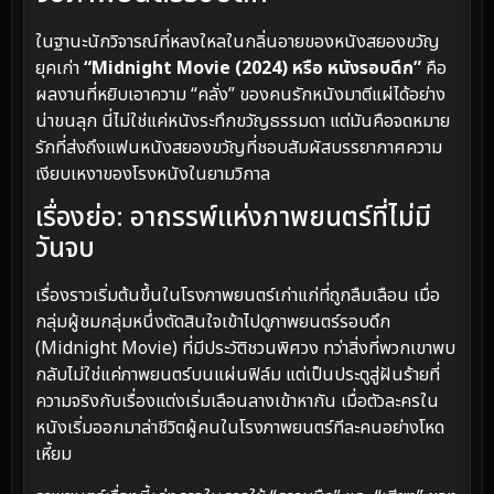
ในฐานะนักวิจารณ์ที่หลงใหลในกลิ่นอายของหนังสยองขวัญ
ยุคเก่า
“Midnight Movie (2024) หรือ หนังรอบดึก”
คือ
ผลงานที่หยิบเอาความ “คลั่ง” ของคนรักหนังมาตีแผ่ได้อย่าง
น่าขนลุก นี่ไม่ใช่แค่หนังระทึกขวัญธรรมดา แต่มันคือจดหมาย
รักที่ส่งถึงแฟนหนังสยองขวัญที่ชอบสัมผัสบรรยากาศความ
เงียบเหงาของโรงหนังในยามวิกาล
เรื่องย่อ: อาถรรพ์แห่งภาพยนตร์ที่ไม่มี
วันจบ
เรื่องราวเริ่มต้นขึ้นในโรงภาพยนตร์เก่าแก่ที่ถูกลืมเลือน เมื่อ
กลุ่มผู้ชมกลุ่มหนึ่งตัดสินใจเข้าไปดูภาพยนตร์รอบดึก
(Midnight Movie) ที่มีประวัติชวนพิศวง ทว่าสิ่งที่พวกเขาพบ
กลับไม่ใช่แค่ภาพยนตร์บนแผ่นฟิล์ม แต่เป็นประตูสู่ฝันร้ายที่
ความจริงกับเรื่องแต่งเริ่มเลือนลางเข้าหากัน เมื่อตัวละครใน
หนังเริ่มออกมาล่าชีวิตผู้คนในโรงภาพยนตร์ทีละคนอย่างโหด
เหี้ยม