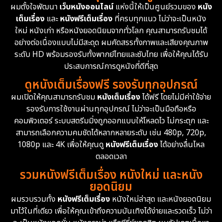
ผมตั้งใจพัฒนา
เว็บหนังออนไลน์
แห่งนี้ให้เป็นศูนย์รวมของ
หนัง
1962
เต็มเรื่อง
และ
หนังฟรีเต็มเรื่อง
ที่ครบทุกแนว ไม่ว่าจะเป็นหนัง
Disney+
4
ใหม่ หนังเก่า หรือหนังยอดนิยมจากทั่วโลก คุณสามารถรับชมได้
Documentary สารคดี
94
อย่างต่อเนื่องแบบไม่มีสะดุด ผมคัดสรรทั้งภาพและเสียงคุณภาพ
ระดับ HD พร้อมรองรับทั้งพากย์ไทยและซับไทย เพื่อให้คุณได้รับ
Drama ดราม่า
(1,477)
ประสบการณ์การดูหนังที่ดีที่สุด
ดูหนังเต็มเรื่องฟรี รองรับทุกอุปกรณ์
Dystopian
16
ผมเปิดให้คุณสามารถรับชม
หนังเต็มเรื่อง
ได้ฟรี โดยไม่มีค่าใช้จ่าย
รองรับการใช้งานผ่านทุกอุปกรณ์ ไม่ว่าจะเป็นมือถือหรือ
Emotional
61
คอมพิวเตอร์ ระบบสตรีมมิ่งถูกออกแบบให้โหลดไว ไม่กระตุก และ
สามารถเลือกความคมชัดได้หลากหลายระดับ เช่น 480p, 720p,
Epic มหากาพย์
219
1080p และ 4K เพื่อให้คุณดู
หนังฟรีเต็มเรื่อง
ได้อย่างลื่นไหล
Erotic
36
ตลอดเวลา
รวมหนังฟรีเต็มเรื่อง หนังใหม่ และหนัง
Family ครอบครัว
366
ยอดนิยม
ผมรวบรวมทั้ง
หนังฟรีเต็มเรื่อง
หนังใหม่ล่าสุด และหนังยอดนิยม
Fantasy จินตนาการ
332
มาไว้ในที่เดียว เพื่อให้คุณเข้าถึงความบันเทิงได้ง่ายและรวดเร็ว ไม่ว่า