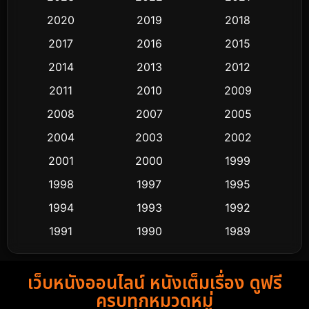
Classic หนังคลาสสิก
48
2020
2019
2018
2017
2016
2015
Comedy ตลก
445
2014
2013
2012
Coming-of-age ชีวิตวัยรุ่น
63
2011
2010
2009
Crime อาชญากรรม
518
2008
2007
2005
2004
2003
2002
Cult Film
4
2001
2000
1999
Culture
9
1998
1997
1995
Dance เต้น
1994
1993
1992
10
1991
1990
1989
Detective สืบสวน
60
1988
1986
1985
Detective สืบสวน
74
เว็บหนังออนไลน์ หนังเต็มเรื่อง ดูฟรี
1983
1982
1981
ครบทุกหมวดหมู่
1978
1974
1971
Disaster
13