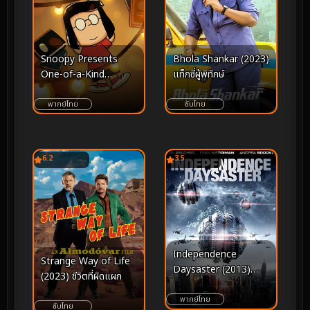
Snoopy Presents
Bhola Shankar (2023)
One-of-a-Kind
แท็กซี่ผู้พิทักษ์
Marcie (2023)
พากย์ไทย
ซับไทย
6.2
3.5
Independence
Strange Way of Life
Daysaster (2013)
(2023) ชีวิตที่ผิดแผก
สงครามจักรกลถล่มโลก
พากย์ไทย
ซับไทย