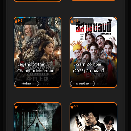
9.6
4.1
Legend of the
E-Sarn Zombie
Changbai Mountain
(2023) อีสานซอมบี้
Hunter 2 (2026)
ตำนานนายพรานแห่งเขา
ซับไทย
พากย์ไทย
ฉางไป๋ 2
5.3
6.9