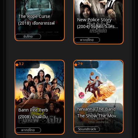
The Rope Curse
New Police Story
(2018) เชือกอาถรรพ์
(2004) วิ่งสู้ฟัด 5 เหิรสู้
ฟัด
ซับไทย
พากย์ไทย
3.2
7.9
Nirvanna The Band
Bann Pee Perb
The Show The Movie
(2008) บ้านผีเปิบ
(2026)
Soundtrack
พากย์ไทย