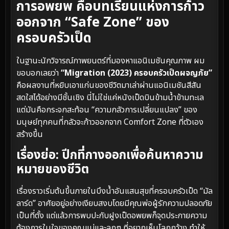
การอพยพ คือบทเรียนแห่งการก้าว
ออกจาก “Safe Zone” ของ
ครอบครัวเป็ด
ในฐานะนักวิจารณ์ภาพยนตร์ที่มองหาแอนิเมชันคุณภาพ ผม
ขอบอกเลยว่า
“Migration (2023) ครอบครัวเป็ดผจญภัย”
คือผลงานที่หยิบเอาแก่นของชีวิตมาเล่าผ่านแอนิเมชันสีสัน
สดใสได้อย่างมีชั้นเชิง นี่ไม่ใช่แค่หนังเป็ดบินข้ามน้ำข้ามทะเล
แต่มันคือกระจกสะท้อน “ความกลัวการเปลี่ยนแปลง” ของ
มนุษย์ทุกคนที่กลัวจะก้าวออกจาก Comfort Zone ที่ตัวเอง
สร้างขึ้น
เรื่องย่อ: ปีกที่กางออกเพื่อค้นหาความ
หมายของชีวิต
เรื่องราวเริ่มต้นขึ้นภายในบึงน้ำอันแสนสุขที่ครอบครัวเป็ด “มัล
ลาร์ด” อาศัยอยู่อย่างเงียบสงบโดยมีคุณพ่อผู้รักความปลอดภัย
เป็นที่ตั้ง แต่แล้วการพบปะกับฝูงเป็ดอพยพก็จุดประกายความ
ต้องการในใจของคุณแม่และลูกๆ ที่อยากเห็นโลกกว้าง ทำให้