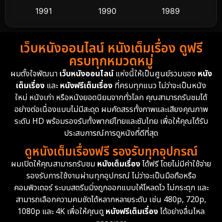
1991
1990
1989
Detective สืบสวน
60
1988
1986
1985
Detective สืบสวน
74
เว็บหนังออนไลน์ หนังเต็มเรื่อง ดูฟรี
1983
1982
1981
ครบทุกหมวดหมู่
1978
1974
1971
Disaster
13
ผมตั้งใจพัฒนา
เว็บหนังออนไลน์
แห่งนี้ให้เป็นศูนย์รวมของ
หนัง
1962
เต็มเรื่อง
และ
หนังฟรีเต็มเรื่อง
ที่ครบทุกแนว ไม่ว่าจะเป็นหนัง
Disney+
4
ใหม่ หนังเก่า หรือหนังยอดนิยมจากทั่วโลก คุณสามารถรับชมได้
Documentary สารคดี
94
อย่างต่อเนื่องแบบไม่มีสะดุด ผมคัดสรรทั้งภาพและเสียงคุณภาพ
ระดับ HD พร้อมรองรับทั้งพากย์ไทยและซับไทย เพื่อให้คุณได้รับ
Drama ดราม่า
(1,477)
ประสบการณ์การดูหนังที่ดีที่สุด
ดูหนังเต็มเรื่องฟรี รองรับทุกอุปกรณ์
Dystopian
16
ผมเปิดให้คุณสามารถรับชม
หนังเต็มเรื่อง
ได้ฟรี โดยไม่มีค่าใช้จ่าย
รองรับการใช้งานผ่านทุกอุปกรณ์ ไม่ว่าจะเป็นมือถือหรือ
Emotional
61
คอมพิวเตอร์ ระบบสตรีมมิ่งถูกออกแบบให้โหลดไว ไม่กระตุก และ
สามารถเลือกความคมชัดได้หลากหลายระดับ เช่น 480p, 720p,
Epic มหากาพย์
219
1080p และ 4K เพื่อให้คุณดู
หนังฟรีเต็มเรื่อง
ได้อย่างลื่นไหล
Erotic
36