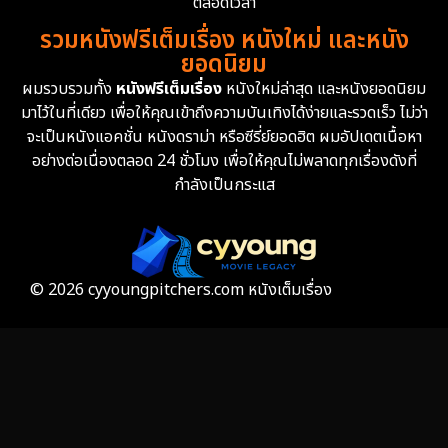
ตลอดเวลา
รวมหนังฟรีเต็มเรื่อง หนังใหม่ และหนัง
Family ครอบครัว
366
ยอดนิยม
ผมรวบรวมทั้ง
หนังฟรีเต็มเรื่อง
หนังใหม่ล่าสุด และหนังยอดนิยม
Fantasy จินตนาการ
332
มาไว้ในที่เดียว เพื่อให้คุณเข้าถึงความบันเทิงได้ง่ายและรวดเร็ว ไม่ว่า
จะเป็นหนังแอคชั่น หนังดราม่า หรือซีรี่ย์ยอดฮิต ผมอัปเดตเนื้อหา
Fiction
9
อย่างต่อเนื่องตลอด 24 ชั่วโมง เพื่อให้คุณไม่พลาดทุกเรื่องดังที่
กำลังเป็นกระแส
Film
57
Gothic
3
Grief
7
© 2026 cyyoungpitchers.com หนังเต็มเรื่อง
HBO GO
6
HBO Max
3
Healing
15