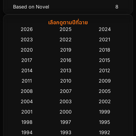
Based on Novel
8
Biography ชีวิตจริง
76
เลือกดูตามปีที่ฉาย
2026
2025
2024
Black Comedy
313
2023
2022
2021
Classic หนังคลาสสิก
48
2020
2019
2018
2017
2016
2015
Comedy ตลก
445
2014
2013
2012
Coming-of-age ชีวิตวัยรุ่น
63
2011
2010
2009
Crime อาชญากรรม
518
2008
2007
2005
2004
2003
2002
Cult Film
4
2001
2000
1999
Culture
9
1998
1997
1995
Dance เต้น
1994
1993
1992
10