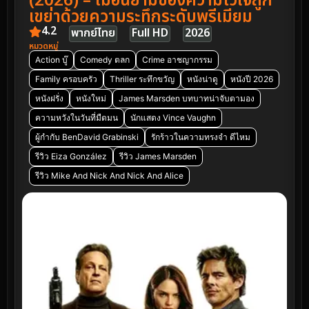
(2026) – เมื่อนิยามของความไว้ใจถูก
เขย่าด้วยความระทึกระดับพรีเมียม
4.2
พากย์ไทย
Full HD
2026
หมวดหมู่
Action บู๊
Comedy ตลก
Crime อาชญากรรม
Family ครอบครัว
Thriller ระทึกขวัญ
หนังน่าดู
หนังปี 2026
หนังฝรั่ง
หนังใหม่
James Marsden บทบาทน่าจับตามอง
ความหวังในวันที่มืดมน
นักแสดง Vince Vaughn
ผู้กำกับ BenDavid Grabinski
รักร้าวในความทรงจำ ดีไหม
รีวิว Eiza González
รีวิว James Marsden
รีวิว Mike And Nick And Nick And Alice