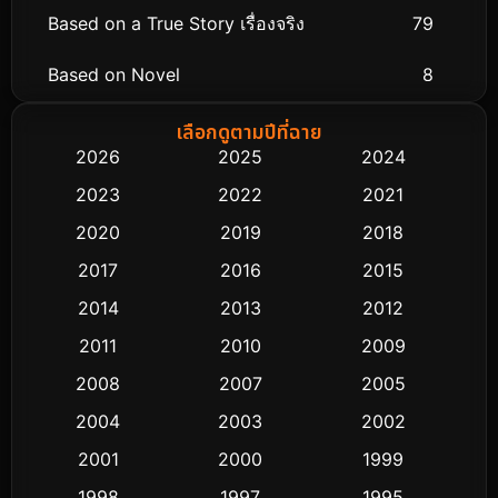
Based on a True Story เรื่องจริง
79
Based on Novel
8
Biography ชีวิตจริง
75
เลือกดูตามปีที่ฉาย
2026
2025
2024
Black Comedy
303
2023
2022
2021
Classic หนังคลาสสิก
48
2020
2019
2018
2017
2016
2015
Comedy ตลก
435
2014
2013
2012
Coming-of-age ชีวิตวัยรุ่น
63
2011
2010
2009
Crime อาชญากรรม
511
2008
2007
2005
2004
2003
2002
Cult Film
4
2001
2000
1999
Culture
9
1998
1997
1995