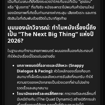
เป็นทีมในขณะที่ยังต้องระแวงว่าใครกันแน่ที่เป็น “จุดอ่อน”
หรือ “ผู้บงการ” ที่แท้จริง หนังจะพาเราไปพบกับคำนิยามใหม่
ของมิตรภาพที่เกิดขึ้นท่ามกลางห่ากระสุน เสียงหัวเราะ และการ
ตัดสินใจที่เดิมพันด้วยชีวิตในวินาทีสุดท้าย
มุมมองนักวิจารณ์: ทำไมหนังเรื่องนี้ถึง
เป็น “The Next Big Thing” แห่งปี
2026?
ในฐานะคนทำงานสายภาพยนตร์ ผมมองเห็นองค์ประกอบที่
ทำให้หนังเรื่องนี้โดดเด่นอย่างยิ่ง:
บทภาพยนตร์ที่ฉลาดและมีจังหวะ (Snappy
Dialogue & Pacing):
หัวใจหลักของเรื่องคือบท
สนทนาที่เผ็ดร้อนและจังหวะการรับส่งที่คมกริบ ทำให้
ความยาวของหนังกลายเป็นช่วงเวลาที่ผ่านไปอย่าง
รวดเร็วและสนุกสนาน
ไดนามิกของตัวละครสี่ทิศทาง:
การวางตัวละครสี่คนที่
มีเคมีต่างกัน (The Quad Dynamic) สร้างมิติการเล่า
เรื่องที่คาดเดาได้ยาก ทุกครั้งที่ตัวละครเหล่านี้มี