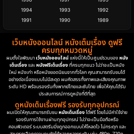
Dance เต้น
1994
1993
1992
10
1991
1990
1989
Detective สืบสวน
72
1988
1986
1985
Detective สืบสวน
59
เว็บหนังออนไลน์ หนังเต็มเรื่อง ดูฟรี
1983
1982
1981
ครบทุกหมวดหมู่
1978
1974
1971
Disaster
13
ผมตั้งใจพัฒนา
เว็บหนังออนไลน์
แห่งนี้ให้เป็นศูนย์รวมของ
หนัง
1962
เต็มเรื่อง
และ
หนังฟรีเต็มเรื่อง
ที่ครบทุกแนว ไม่ว่าจะเป็นหนัง
Disney+
4
ใหม่ หนังเก่า หรือหนังยอดนิยมจากทั่วโลก คุณสามารถรับชมได้
Documentary สารคดี
94
อย่างต่อเนื่องแบบไม่มีสะดุด ผมคัดสรรทั้งภาพและเสียงคุณภาพ
ระดับ HD พร้อมรองรับทั้งพากย์ไทยและซับไทย เพื่อให้คุณได้รับ
Drama ดราม่า
(1,451)
ประสบการณ์การดูหนังที่ดีที่สุด
ดูหนังเต็มเรื่องฟรี รองรับทุกอุปกรณ์
Dystopian
16
ผมเปิดให้คุณสามารถรับชม
หนังเต็มเรื่อง
ได้ฟรี โดยไม่มีค่าใช้จ่าย
รองรับการใช้งานผ่านทุกอุปกรณ์ ไม่ว่าจะเป็นมือถือหรือ
Emotional
61
คอมพิวเตอร์ ระบบสตรีมมิ่งถูกออกแบบให้โหลดไว ไม่กระตุก และ
สามารถเลือกความคมชัดได้หลากหลายระดับ เช่น 480p, 720p,
Epic มหากาพย์
216