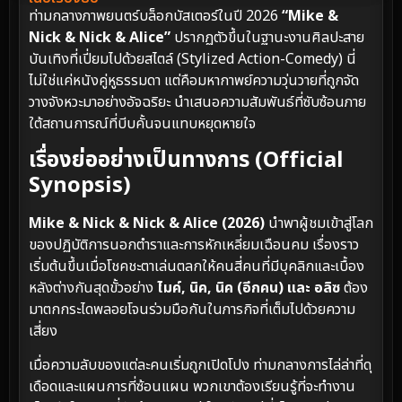
ท่ามกลางภาพยนตร์บล็อกบัสเตอร์ในปี 2026
“Mike &
Nick & Nick & Alice”
ปรากฏตัวขึ้นในฐานะงานศิลปะสาย
บันเทิงที่เปี่ยมไปด้วยสไตล์ (Stylized Action-Comedy) นี่
ไม่ใช่แค่หนังคู่หูธรรมดา แต่คือมหากาพย์ความวุ่นวายที่ถูกจัด
วางจังหวะมาอย่างอัจฉริยะ นำเสนอความสัมพันธ์ที่ซับซ้อนภาย
ใต้สถานการณ์ที่บีบคั้นจนแทบหยุดหายใจ
เรื่องย่ออย่างเป็นทางการ (Official
Synopsis)
Mike & Nick & Nick & Alice (2026)
นำพาผู้ชมเข้าสู่โลก
ของปฏิบัติการนอกตำราและการหักเหลี่ยมเฉือนคม เรื่องราว
เริ่มต้นขึ้นเมื่อโชคชะตาเล่นตลกให้คนสี่คนที่มีบุคลิกและเบื้อง
หลังต่างกันสุดขั้วอย่าง
ไมค์, นิค, นิค (อีกคน) และ อลิซ
ต้อง
มาตกกระไดพลอยโจนร่วมมือกันในภารกิจที่เต็มไปด้วยความ
เสี่ยง
เมื่อความลับของแต่ละคนเริ่มถูกเปิดโปง ท่ามกลางการไล่ล่าที่ดุ
เดือดและแผนการที่ซ้อนแผน พวกเขาต้องเรียนรู้ที่จะทำงาน