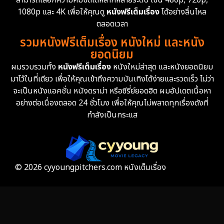
1080p และ 4K เพื่อให้คุณดู
หนังฟรีเต็มเรื่อง
ได้อย่างลื่นไหล
Erotic
36
ตลอดเวลา
รวมหนังฟรีเต็มเรื่อง หนังใหม่ และหนัง
Family ครอบครัว
360
ยอดนิยม
ผมรวบรวมทั้ง
หนังฟรีเต็มเรื่อง
หนังใหม่ล่าสุด และหนังยอดนิยม
Fantasy จินตนาการ
327
มาไว้ในที่เดียว เพื่อให้คุณเข้าถึงความบันเทิงได้ง่ายและรวดเร็ว ไม่ว่า
จะเป็นหนังแอคชั่น หนังดราม่า หรือซีรี่ย์ยอดฮิต ผมอัปเดตเนื้อหา
Fiction
9
อย่างต่อเนื่องตลอด 24 ชั่วโมง เพื่อให้คุณไม่พลาดทุกเรื่องดังที่
กำลังเป็นกระแส
Film
57
Gothic
3
Grief
7
© 2026 cyyoungpitchers.com หนังเต็มเรื่อง
HBO GO
6
HBO Max
3