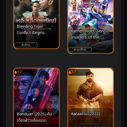
Bleeding Tiger
Kamen Rider Gavv:
Conflict Begins
Invaders of the
(2025) หลั่งเลือดพยัคฆ์
Candy House มาสค์ไร
ปฏิบัติการอำพราง
ซับไทย
เดอร์ กาบุ เดอะมูฟวี่ ศึก
พากย์ไทย
บุกบ้านขนมหวาน (2025)
6.2
3.7
Aaraattu (2022)
Banduan (2025) คืน
เดือดฝ่าวงล้อมนรก