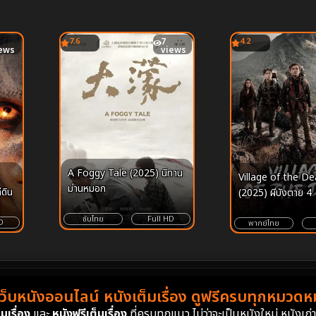
7.6
7
4.2
ews
views
A Foggy Tale (2025) นิทาน
Village of the D
ม่านหมอก
ีดิน
(2025) ผีบังตาย 4
ซับไทย
Full HD
D
พากย์ไทย
เว็บหนังออนไลน์ หนังเต็มเรื่อง ดูฟรีครบทุกหมวดหมู
มเรื่อง
และ
หนังฟรีเต็มเรื่อง
ที่ครบทุกแนว ไม่ว่าจะเป็นหนังใหม่ หนังเก