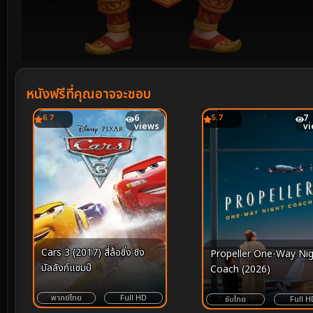
Volume
90%
หนังฟรีที่คุณอาจจะชอบ
6.7
6
5.7
7
views
v
Cars 3 (2017) สี่ล้อซิ่ง ชิง
Propeller One-Way Ni
บัลลังก์แชมป์
Coach (2026)
พากย์ไทย
Full HD
ซับไทย
Full H