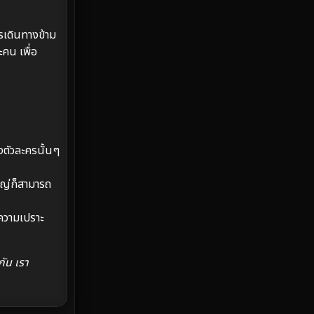
Emotional
61
รเดินทางข้าม
คน เพื่อ
Epic มหากาพย์
219
Erotic
36
Family ครอบครัว
366
งตัวละครนั้นๆ
Fantasy จินตนาการ
332
Fiction
9
ใหญ่ก็สามารถ
Film
57
นความเปราะ
Gothic
3
กัน เรา
Grief
7
HBO GO
6