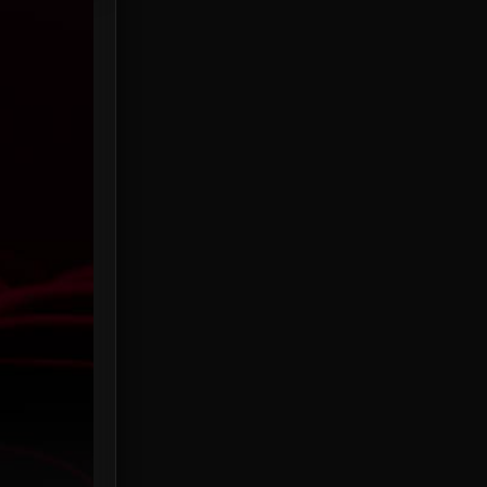
HBO Max
3
Healing
15
Heist
25
Historical
7
History ประวัติศาสตร์
53
Holiday
2
Horror สยองขวัญ
389
Human
49
Inspirational แรงบันดาลใจ
156