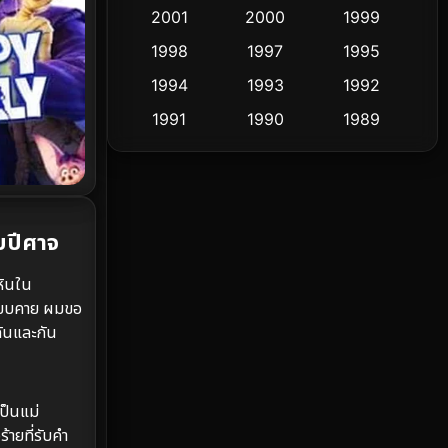
Cult Film
2001
2000
1999
4
1998
1997
1995
Culture
9
1994
1993
1992
Dance เต้น
10
1991
1990
1989
1988
1986
1985
Detective สืบสวน
60
1983
1982
1981
Detective สืบสวน
74
1978
1974
1971
บปีศาจ
Disaster
13
1962
หินใน
Disney+
4
างแยบคาย ผมขอ
กันและกัน
Documentary สารคดี
94
Drama ดราม่า
(1,477)
เป็นแม่
Dystopian
16
ายที่รับคำ