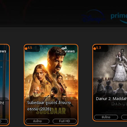
6.5
8
5.3
iews
views
Danur 2: Maddah
Subedaar ซูเบดาร์ ล้างบาง
ght
อธรรม (2026)
ซับไทย
ซับไทย
Full HD
D