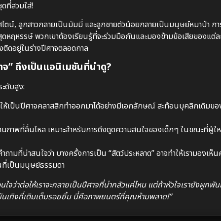
ที่สวมใส่!
ไตน์, ลูกสาวกลายเป็นมัมมี่ และลูกชายตัวน้อยกลายเป็นมนุษย์หมาป่า กา
ดหฤหรรษ์ พวกเขาต้องเรียนรู้ที่จะร่วมมือกันและมองข้ามข้อเสียของแต่ละ
องติดอยู่ในร่างปีศาจตลอดกาล
” ถึงเป็นแอนิเมชันที่น่าดู?
ะดับสูง:
ห้เป็นปีศาจคลาสสิกทำออกมาได้อย่างมีเอกลักษณ์ สะท้อนบุคลิกเดิมขอ
ละงานภาพที่ลื่นไหล เหมาะสำหรับการดึงดูดความสนใจของเด็กๆ ในขณะที่ผู้
คำถามที่น่าสนใจว่า บางครั้งการเป็น “สัตว์ประหลาด” อาจทำให้เรามองเห็
ที่เป็นมนุษย์ธรรมดา
จว่าต่อให้เราจะกลายเป็นปีศาจที่น่ากลัวแค่ไหน แต่ถ้าหัวใจเรายังผูกพัน
นเทิงที่เติมเต็มรอยยิ้ม นี่คือภาพยนตร์ที่คุณห้ามพลาด!”