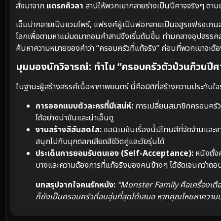
สั่งมาจาก
แดรกคิวลา
สาปให้พวกเขากลายร่างเป็นปีศาจจริงๆ ตามชุด
เอ็มม่ากลายเป็นแวมไพร์, แฟรงค์ผู้เป็นพ่อกลายเป็นอสูรแฟรงเกนส
โลกเพื่อตามหาแม่มดมาถอนคำสาปจึงเริ่มต้นขึ้น ท่ามกลางอุปสรรคสุ
ค้นหาความหมายของคำว่า “ครอบครัวที่แท้จริง” ก่อนที่พวกเขาจะต้
มุมมองนักวิจารณ์: ทำไม “ครอบครัวตัวป่วนก๊วนปีศาจ
ในฐานะผู้สร้างสรรค์เนื้อหาภาพยนตร์ นี่คือมิติที่สร้างความประทับใจร
การออกแบบตัวละครที่มีเสน่ห์:
การเปลี่ยนสมาชิกครอบครัวใ
ได้อย่างน่าขันและน่าเอ็นดู
งานสร้างสีสันสดใส:
แอนิเมชันเรื่องนี้มีโทนสีที่จัดจ้านแ
สนุกไปกับมุกตลกเสียดสีชีวิตคู่และวัยรุ่นได้
ประเด็นการยอมรับตนเอง (Self-Acceptance):
หนังตั้ง
บางและความต้องการที่แท้จริงของคนข้างๆ ได้ชัดเจนกว่าตอน
บทสรุปจากใจคนรักหนัง:
“Monster Family คือเครื่องเตือนใ
ก็ยังเป็นครอบครัวที่อบอุ่นที่สุดได้เสมอ หากคุณโหยหาความบั