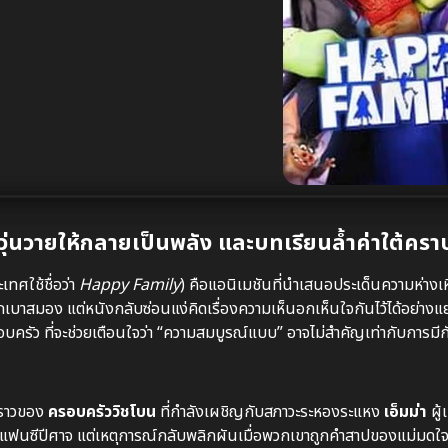
่นวายให้กลายเป็นพลัง และบทเรียนล้ำค่าใต้ครา
ทศใช้ชื่อว่า
Happy Family
) คือแอนิเมชันที่นำเสนอประเด็นความห่างเ
ตลกเบาสมอง แต่หนังกลับซ่อนแง่คิดเรื่องความเห็นอกเห็นใจกันไว้ได้อย่
ครัว ที่จะช่วยเตือนใจว่า “ความสมบูรณ์แบบ” อาจไม่สำคัญเท่ากับการมี
องราวของ
ครอบครัววิชโบน
ที่กำลังเผชิญกับสภาวะระหองระแหง
เอ็มม่า
ผู้
แฟนซีปีศาจ แต่เหตุการณ์กลับพลิกผันเมื่อพวกเขาถูกคำสาปของแม่มดใจร้