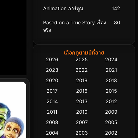
Animation การ์ตูน
142
Based on a True Story เรื่อง
80
จริง
Based on Novel
8
เลือกดูตามปีที่ฉาย
Biography ชีวิตจริง
76
2026
2025
2024
2023
2022
2021
Black Comedy
313
2020
2019
2018
Classic หนังคลาสสิก
48
2017
2016
2015
Comedy ตลก
445
2014
2013
2012
2011
2010
2009
Coming-of-age ชีวิตวัยรุ่น
63
2008
2007
2005
Crime อาชญากรรม
518
2004
2003
2002