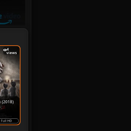
Investigation
33
iQIYI
18
Kids
16
LGBTQ
5
4
views
Love
25
Martial
6
Martial Arts
36
marvel
2
 (2018)
Melodrama
6
Full HD
Military
7