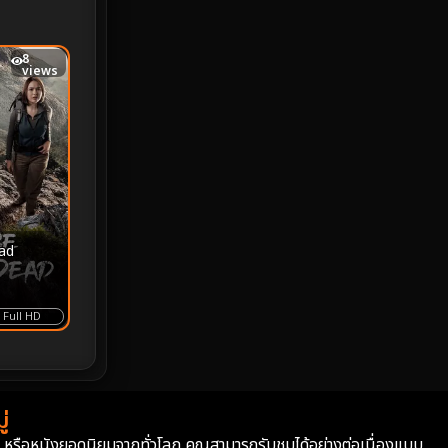
MONOMAX
1
8
Monster
25
views
Movie Collection
3
Musical เพลง
65
Mystery ลึกลับ
370
nature
4
ead
Parody
3
Full HD
Period ย้อนยุค
94
Political การเมือง
20
่
Political การเมือง
41
่า หรือหนังยอดนิยมจากทั่วโลก คุณสามารถรับชมได้อย่างต่อเนื่องแบบ