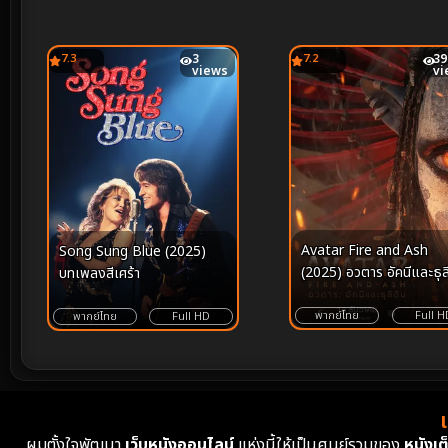
7.3
3
7.2
39
views
vi
Avatar Fire and Ash
Song Sung Blue (2025)
(2025) อวตาร อัคนีและธุล
บทเพลงสีเศร้า
พากย์ไทย
Full H
พากย์ไทย
Full HD
ผมตั้งใจพัฒนา
เว็บหนังออนไลน์
แห่งนี้ให้เป็นศูนย์รวมของ
หนังเต็