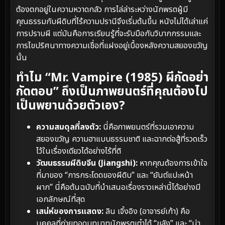
ต้องตกอยู่ในความหวาดกลัว การไล่ล่าระหว่างนักพรตผู้มี
คุณธรรมกับผีดิบที่ไร้ความปรานีจึงเริ่มต้นขึ้น หนังไม่ได้เล่าแค่
การปราบผี แต่มันคือการเรียนรู้ที่จะรับมือกับวิบากกรรมและ
การไขปริศนาทางความเชื่อที่แฝงอยู่เบื้องหลังความสยองขวัญ
นั้น
ทำไม “Mr. Vampire (1985) ผีกัดอย่า
กัดตอบ” ถึงเป็นภาพยนตร์ที่คุณต้องไป
เป็นพยานด้วยตัวเอง?
ความสมดุลที่ลงตัว:
นี่คือภาพยนตร์ที่รวมเอาความ
สยองขวัญ ความฮาแบบธรรมชาติ และฉากต่อสู้ที่รวดเร็ว
ไว้ในเรื่องเดียวได้อย่างไร้ที่ติ
วัฒนธรรมผีดิบจีน (Jiangshi):
หากคุณต้องการเข้าใจ
ที่มาของ “การกระโดดของผีดิบ” และ “ยันต์แปะหน้า
ผาก” นี่คือต้นฉบับที่นำเสนอเรื่องราวเหล่านี้ได้อย่างมี
เอกลักษณ์ที่สุด
เสน่ห์ของการแสดง:
ลิน เจิ้งอิง (อาจารย์เก้า) คือ
บุคคลที่ถ่ายทอดบทบาทนักพรตเต๋าได้ “ขลัง” และ “น่า