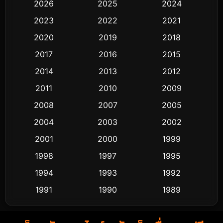
2026
2025
2024
Black Comedy
313
2023
2022
2021
Classic หนังคลาสสิก
48
2020
2019
2018
2017
2016
2015
Comedy ตลก
445
2014
2013
2012
Coming-of-age ชีวิตวัยรุ่น
63
2011
2010
2009
Crime อาชญากรรม
518
2008
2007
2005
2004
2003
2002
Cult Film
4
2001
2000
1999
Culture
9
1998
1997
1995
Dance เต้น
1994
1993
1992
10
1991
1990
1989
Detective สืบสวน
60
1988
1986
1985
Detective สืบสวน
74