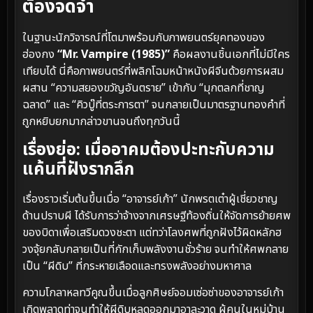
ต้องจดจำ
ในฐานะนักวิจารณ์ที่โตมาพร้อมกับภาพยนตร์ยุคทองของ
ฮ่องกง
“Mr. Vampire (1985)”
คือผลงานชิ้นเอกที่ไม่มีใคร
เทียบได้ นี่คือภาพยนตร์ที่พลิกโฉมหน้าหนังผีจีนด้วยการผสม
ผสาน “ความสยองขวัญอันตราย” เข้ากับ “มุกตลกที่ชาญ
ฉลาด” และ “คิวบู๊ที่ตระการตา” จนกลายเป็นมาตรฐานทองคำที่
ถูกหยิบยกมากล่าวขานจนถึงทุกวันนี้
เรื่องย่อ: เมื่ออาคมต้องปะทะกับความ
แค้นที่ฝังรากลึก
เรื่องราวเริ่มต้นขึ้นเมื่อ “อาจารย์เก้า” นักพรตเต๋าผู้เชี่ยวชาญ
ด้านปราบผี ได้รับการว่าจ้างจากเศรษฐีท้องถิ่นให้จัดการย้ายศพ
ของบิดาเพื่อเสริมดวงชะตา แต่ทว่าโลงศพที่ถูกฝังไว้ผิดหลักฮ
วงจุ้ยกลับกลายเป็นที่กักเก็บพลังงานชั่วร้าย จนทำให้ศพกลาย
เป็น “ผีดิบ” ที่กระหายเลือดและทรงพลังอย่างมหาศาล
ความโกลาหลทวีคูณขึ้นเมื่อลูกศิษย์จอมเซ่อซ่าของอาจารย์เก้า
เกิดพลาดท่าจนทำให้ผีดิบหลุดออกมาอาละวาด ผู้คนในหมู่บ้าน