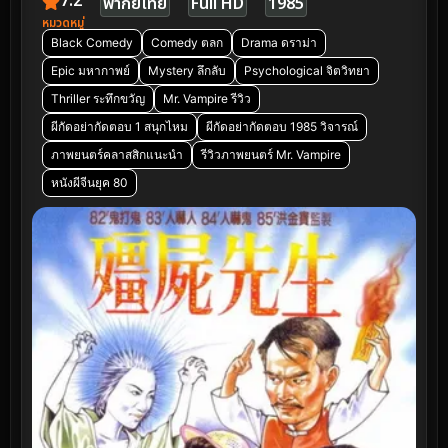
7.2
พากย์ไทย
Full HD
1985
หมวดหมู่
Black Comedy
Comedy ตลก
Drama ดราม่า
Epic มหากาพย์
Mystery ลึกลับ
Psychological จิตวิทยา
Thriller ระทึกขวัญ
Mr. Vampire รีวิว
ผีกัดอย่ากัดตอบ 1 สนุกไหม
ผีกัดอย่ากัดตอบ 1985 วิจารณ์
ภาพยนตร์คลาสสิกแนะนำ
รีวิวภาพยนตร์ Mr. Vampire
หนังผีจีนยุค 80