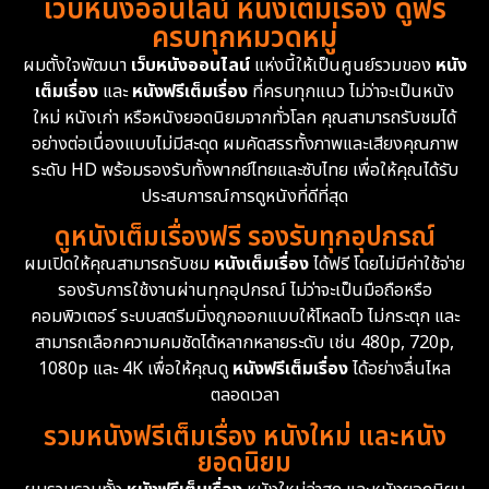
เว็บหนังออนไลน์ หนังเต็มเรื่อง ดูฟรี
1983
1982
1981
ครบทุกหมวดหมู่
1978
1974
1971
Disaster
13
ผมตั้งใจพัฒนา
เว็บหนังออนไลน์
แห่งนี้ให้เป็นศูนย์รวมของ
หนัง
1962
เต็มเรื่อง
และ
หนังฟรีเต็มเรื่อง
ที่ครบทุกแนว ไม่ว่าจะเป็นหนัง
Disney+
4
ใหม่ หนังเก่า หรือหนังยอดนิยมจากทั่วโลก คุณสามารถรับชมได้
Documentary สารคดี
94
อย่างต่อเนื่องแบบไม่มีสะดุด ผมคัดสรรทั้งภาพและเสียงคุณภาพ
ระดับ HD พร้อมรองรับทั้งพากย์ไทยและซับไทย เพื่อให้คุณได้รับ
Drama ดราม่า
(1,477)
ประสบการณ์การดูหนังที่ดีที่สุด
ดูหนังเต็มเรื่องฟรี รองรับทุกอุปกรณ์
Dystopian
16
ผมเปิดให้คุณสามารถรับชม
หนังเต็มเรื่อง
ได้ฟรี โดยไม่มีค่าใช้จ่าย
รองรับการใช้งานผ่านทุกอุปกรณ์ ไม่ว่าจะเป็นมือถือหรือ
Emotional
61
คอมพิวเตอร์ ระบบสตรีมมิ่งถูกออกแบบให้โหลดไว ไม่กระตุก และ
สามารถเลือกความคมชัดได้หลากหลายระดับ เช่น 480p, 720p,
Epic มหากาพย์
219
1080p และ 4K เพื่อให้คุณดู
หนังฟรีเต็มเรื่อง
ได้อย่างลื่นไหล
Erotic
36
ตลอดเวลา
รวมหนังฟรีเต็มเรื่อง หนังใหม่ และหนัง
Family ครอบครัว
366
ยอดนิยม