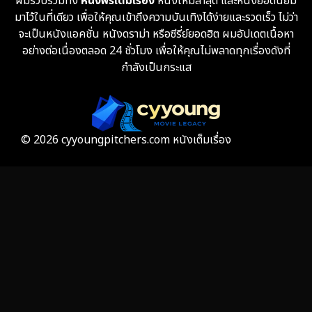
ผมรวบรวมทั้ง
หนังฟรีเต็มเรื่อง
หนังใหม่ล่าสุด และหนังยอดนิยม
Fantasy จินตนาการ
332
มาไว้ในที่เดียว เพื่อให้คุณเข้าถึงความบันเทิงได้ง่ายและรวดเร็ว ไม่ว่า
จะเป็นหนังแอคชั่น หนังดราม่า หรือซีรี่ย์ยอดฮิต ผมอัปเดตเนื้อหา
Fiction
9
อย่างต่อเนื่องตลอด 24 ชั่วโมง เพื่อให้คุณไม่พลาดทุกเรื่องดังที่
กำลังเป็นกระแส
Film
57
Gothic
3
Grief
7
© 2026 cyyoungpitchers.com หนังเต็มเรื่อง
HBO GO
6
HBO Max
3
Healing
15
Heist
25
Historical
7