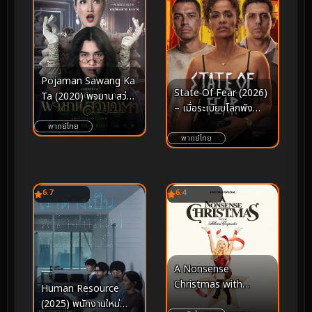
Pojaman Sawang Ka
State Of Fear (2026)
Ta (2020) พจมาน สว่าง
– เมื่อระเบียบโลกพัง
คาตา
ทลาย และความกลัวกลาย
พากย์ไทย
เป็นอาวุธที่ร้ายแรงที่สุด
พากย์ไทย
6.7
6.4
A Nonsense
Christmas with
Human Resource
Sabrina Carpenter
(2025) พนักงานใหม่