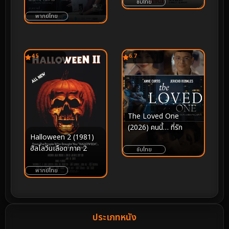
คริสต์มาสไร้สาระกับซาบรี
ซับไทย
(โปรดรับไว้พิจารณา)
นา คาร์เพนเตอร์ (2024)
พากย์ไทย
4.5
6.7
The Loved One
(2026) คนนี้… ที่รัก
Halloween 2 (1981)
ฮัลโลวีนเลือด ภาค 2
ซับไทย
พากย์ไทย
ประเภทหนัง