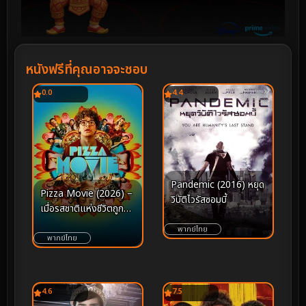
หนังฟรีที่คุณอาจจะชอบ
0.0
4.4
Pandemic (2016) หยุด
Pizza Movie (2026) –
วิบัติไวรัสซอมบี้
เมื่อรสชาติแห่งชีวิตถูก
เสิร์ฟผ่านแผ่นแป้งและ
พากย์ไทย
โชคชะตา
พากย์ไทย
4.6
7.5