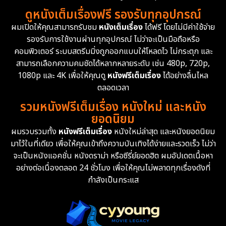
ดูหนังเต็มเรื่องฟรี รองรับทุกอุปกรณ์
Dystopian
16
ผมเปิดให้คุณสามารถรับชม
หนังเต็มเรื่อง
ได้ฟรี โดยไม่มีค่าใช้จ่าย
รองรับการใช้งานผ่านทุกอุปกรณ์ ไม่ว่าจะเป็นมือถือหรือ
Emotional
61
คอมพิวเตอร์ ระบบสตรีมมิ่งถูกออกแบบให้โหลดไว ไม่กระตุก และ
สามารถเลือกความคมชัดได้หลากหลายระดับ เช่น 480p, 720p,
Epic มหากาพย์
225
1080p และ 4K เพื่อให้คุณดู
หนังฟรีเต็มเรื่อง
ได้อย่างลื่นไหล
Erotic
36
ตลอดเวลา
รวมหนังฟรีเต็มเรื่อง หนังใหม่ และหนัง
Family ครอบครัว
372
ยอดนิยม
ผมรวบรวมทั้ง
หนังฟรีเต็มเรื่อง
หนังใหม่ล่าสุด และหนังยอดนิยม
Fantasy จินตนาการ
339
มาไว้ในที่เดียว เพื่อให้คุณเข้าถึงความบันเทิงได้ง่ายและรวดเร็ว ไม่ว่า
จะเป็นหนังแอคชั่น หนังดราม่า หรือซีรี่ย์ยอดฮิต ผมอัปเดตเนื้อหา
Fiction
9
อย่างต่อเนื่องตลอด 24 ชั่วโมง เพื่อให้คุณไม่พลาดทุกเรื่องดังที่
กำลังเป็นกระแส
Film
57
Gothic
3
Grief
7