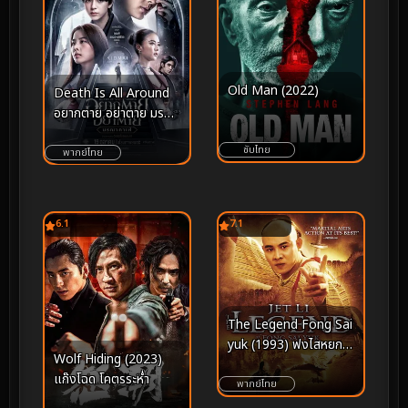
Old Man (2022)
Death Is All Around
อยากตาย อย่าตาย มรณา
คาเฟ่ (2023)
ซับไทย
พากย์ไทย
6.1
7.1
The Legend Fong Sai
yuk (1993) ฟงไสหยก สู้
Wolf Hiding (2023)
บนหัวคน
แก๊งโฉด โคตรระห่ำ
พากย์ไทย