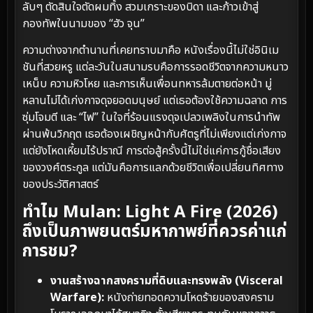
ลับๆ ตัดสินใจตัดผมทิ้ง สวมเกราะของบิดา และก้าวเข้าสู่
กองทัพในนามของ “ฮัว จุน”
ความต่างจากตำนานที่เคยทราบมาคือ หนังเรื่องนี้ไม่ใช่อินิเม
ชันที่สวยหรู แต่ละวันในสนามรบคือการรอดชีวิตจากความหนาว
เหน็บ ความหิวโหย และการเห็นเพื่อนทหารล้มตายต่อหน้า มู่
หลานไม่ได้เก่งกาจดุจยอดมนุษย์ แต่เธอต้องใช้ความฉลาด การ
ซุ่มโจมตี และ “ไฟ” ในใจที่ร้อนแรงดุจเปลวเพลิงในการนำทัพ
ผ่านพ้นวิกฤต เธอต้องเผชิญหน้ากับศัตรูที่ไม่เพียงแต่เก่งกาจ
แต่ยังโหดเหี้ยมไร้ปราณี การต่อสู้ครั้งนี้ไม่ใช่แค่การกู้ชื่อเสียง
ของวงศ์ตระกูล แต่มันคือการแลกด้วยชีวิตเพื่อเปลี่ยนทิศทาง
ของประวัติศาสตร์
ทำไม Mulan: Light A Fire (2026)
ถึงเป็นภาพยนตร์มหากาพย์ที่ควรค่าแก่
การชม?
งานสร้างฉากสงครามที่ดิบและทรงพลัง (Visceral
Warfare):
หนังถ่ายทอดความโหดร้ายของสงคราม