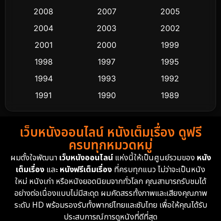
Crime อาชญากรรม
530
2008
2007
2005
2004
2003
2002
Cult Film
4
2001
2000
1999
Culture
9
1998
1997
1995
Dance เต้น
1994
1993
1992
10
1991
1990
1989
Detective สืบสวน
62
1988
1986
1985
Detective สืบสวน
76
เว็บหนังออนไลน์ หนังเต็มเรื่อง ดูฟรี
1983
1982
1981
ครบทุกหมวดหมู่
1978
1974
1971
Disaster
13
ผมตั้งใจพัฒนา
เว็บหนังออนไลน์
แห่งนี้ให้เป็นศูนย์รวมของ
หนัง
1962
เต็มเรื่อง
และ
หนังฟรีเต็มเรื่อง
ที่ครบทุกแนว ไม่ว่าจะเป็นหนัง
Disney+
4
ใหม่ หนังเก่า หรือหนังยอดนิยมจากทั่วโลก คุณสามารถรับชมได้
Documentary สารคดี
95
อย่างต่อเนื่องแบบไม่มีสะดุด ผมคัดสรรทั้งภาพและเสียงคุณภาพ
ระดับ HD พร้อมรองรับทั้งพากย์ไทยและซับไทย เพื่อให้คุณได้รับ
Drama ดราม่า
(1,504)
ประสบการณ์การดูหนังที่ดีที่สุด