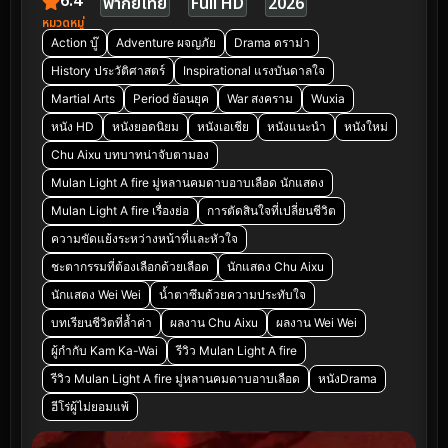
6.4
พากย์ไทย
Full HD
2026
หมวดหมู่
Action บู๊
Adventure ผจญภัย
Drama ดราม่า
History ประวัติศาสตร์
Inspirational แรงบันดาลใจ
Martial Arts
Period ย้อนยุค
War สงคราม
Wuxia
หนัง HD
หนังยอดนิยม
หนังเอเชีย
หนังแนะนำ
หนังใหม่
Chu Aixu บทบาทน่าจับตามอง
Mulan Light A fire มู่หลานคมดาบอาบเลือด นักแสดง
Mulan Light A fire เรื่องย่อ
การตัดสินใจที่เปลี่ยนชีวิต
ความขัดแย้งระหว่างหน้าที่และหัวใจ
ชะตากรรมที่ต้องเลือกด้วยเลือด
นักแสดง Chu Aixu
นักแสดง Wei Wei
น้ำตาซึมด้วยความประทับใจ
บทเรียนชีวิตที่ล้ำค่า
ผลงาน Chu Aixu
ผลงาน Wei Wei
ผู้กำกับ Kam Ka-Wai
รีวิว Mulan Light A fire
รีวิว Mulan Light A fire มู่หลานคมดาบอาบเลือด
หนังDrama
ฮีโร่ผู้ไม่ยอมแพ้