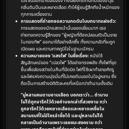
โบราณออกมาได้สมจริง ทั้งเสียงกระทบกันของอาวุธ
กลิ่นดินปืนและหยาดเลือด ทำให้ผู้ชมรู้สึกถึงน้ำหนักของ
ทุกการเหวี่ยงดาบ
การแสดงที่ถ่ายทอดความกดดันในบทบาทแฝงตัว:
การแสดงของนักแสดงนำนั้นยอดเยี่ยมมาก เธอ
ถ่ายทอดความรู้สึกของ “ผู้หญิงที่ต้องปลอมตัวเป็นชาย
ในกองทัพ” ออกมาได้อย่างลึกซึ้ง ทั้งความกลัวที่จะถูก
เปิดเผย และความภาคภูมิใจในฐานะนักรบ
ความหมายของ ‘แสงไฟ’ ในชื่อเรื่อง:
หนังใช้
สัญลักษณ์ของ “เปลวไฟ” ได้อย่างทรงพลัง ทั้งไฟที่จุด
ขึ้นเพื่อส่องสว่างในคืนที่มืดมิด ไฟที่ใช้เผาทำลายศัตรู
และไฟแห่งความมุ่งมั่นที่ไม่เคยดับมอดในใจมู่หลาน ซึ่ง
ถือเป็นการสร้างมิติตัวละครที่เหนือกว่าตำนานดั้งเดิม
“มู่หลานคมดาบอาบเลือด บอกเราว่า… ตำนาน
ไม่ได้ถูกจารึกไว้ด้วยคำบอกเล่าที่สวยงาม ทว่า
ถูกจารึกไว้ด้วยหยาดเลือดและหยาดเหงื่อใน
สนามรบที่ไม่มีใครจำชื่อได้ และมู่หลานไม่ได้
กลายเป็นตำนานเพราะเธอชนะสงคราม ทว่า