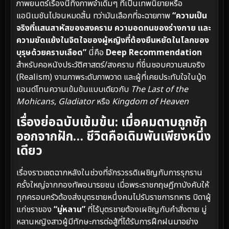
ภาพยนตร์เรื่องนี้ทิ้งภาพจำเดิมๆ ที่เป็นเทพนิยายหรือ
แอนิเมชันไปจนหมดสิ้น ทว่ามันเลือกที่จะฉายภาพ
“ความเป็น
จริงที่แสนสาหัสของสงคราม ความอดทนของร่างกาย และ
ความขัดแย้งในจิตใจของผู้หญิงที่ต้องยืนหยัดในโลกของ
บุรุษด้วยคราบเลือด”
นี่คือ
Deep Recommendation
สำหรับคอหนังประวัติศาสตร์/สงคราม ที่ชื่นชอบความสมจริง
(Realism) งานภาพระดับภาพวาด และผู้ที่เคยประทับใจในมู้ด
แอนด์โทนความเข้มข้นแบบเดียวกับ
The Last of the
Mohicans
,
Gladiator
หรือ
Kingdom of Heaven
เรื่องย่อฉบับเข้มข้น: เมื่อคมดาบถูกชัก
ออกจากฝัก… ชีวิตคือเดิมพันเพียงหนึ่ง
เดียว
เรื่องราวเซตฉากหลังในช่วงที่จักรวรรดิเผชิญกับการรุกราน
ครั้งใหญ่จากกองทัพอนารยชน เมื่อพระราชกฤษฎีกาบังคับให้
ทุกครอบครัวต้องส่งบุตรชายหนึ่งคนไปรับราชการทหาร บิดาผู้
แก่ชราของ
“มู่หลาน”
ที่ไร้บุตรชายต้องเผชิญกับคำสั่งตาย มู่
หลานหญิงสาวผู้มีทักษะการต่อสู้ที่ได้รับการฝึกฝนมาอย่าง