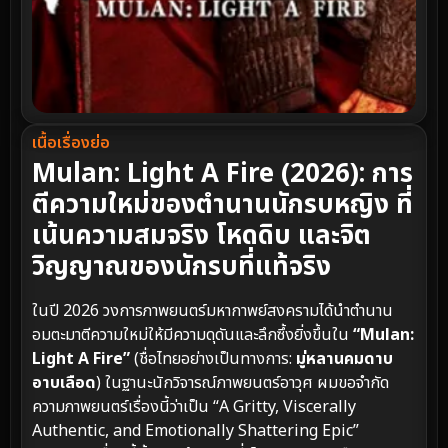
เนื้อเรื่องย่อ
Mulan: Light A Fire (2026): การ
ตีความใหม่ของตำนานนักรบหญิง ที่
เน้นความสมจริง โหดดิบ และจิต
วิญญาณของนักรบที่แท้จริง
ในปี 2026 วงการภาพยนตร์มหากาพย์สงครามได้นำตำนาน
อมตะมาตีความใหม่ให้มีความดุดันและลึกซึ้งยิ่งขึ้นใน
“Mulan:
Light A Fire”
(ชื่อไทยอย่างเป็นทางการ:
มู่หลานคมดาบ
อาบเลือด
) ในฐานะนักวิจารณ์ภาพยนตร์อาวุศ ผมขอจำกัด
ความภาพยนตร์เรื่องนี้ว่าเป็น “A Gritty, Viscerally
Authentic, and Emotionally Shattering Epic”