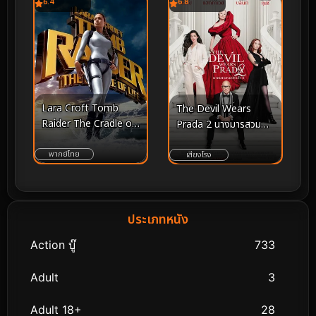
6.4
6.8
Lara Croft Tomb
The Devil Wears
Raider The Cradle of
Prada 2 นางมารสวม
Life ลาร่า ครอฟท์ ทูม
ปราด้า 2 (2026)
เรเดอร์ กู้วิกฤตล่ากล่อง
พากย์ไทย
เสียงโรง
ปริศนา (2003)
ประเภทหนัง
Action บู๊
733
Adult
3
Adult 18+
28