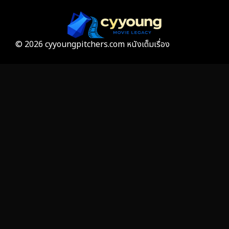
Gothic
3
Grief
7
© 2026 cyyoungpitchers.com หนังเต็มเรื่อง
HBO GO
6
HBO Max
3
Healing
15
Heist
25
Historical
7
History ประวัติศาสตร์
53
Holiday
2
Horror สยองขวัญ
379