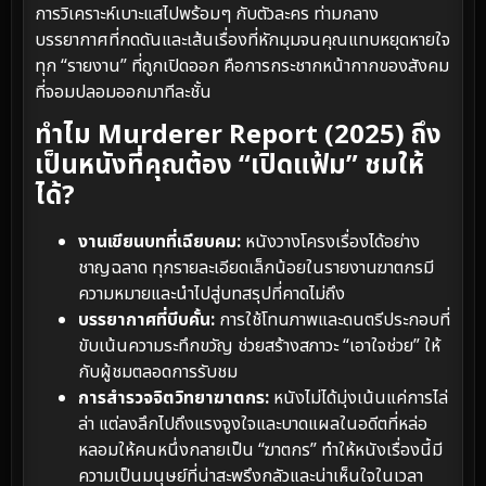
การวิเคราะห์เบาะแสไปพร้อมๆ กับตัวละคร ท่ามกลาง
บรรยากาศที่กดดันและเส้นเรื่องที่หักมุมจนคุณแทบหยุดหายใจ
ทุก “รายงาน” ที่ถูกเปิดออก คือการกระชากหน้ากากของสังคม
ที่จอมปลอมออกมาทีละชั้น
ทำไม Murderer Report (2025) ถึง
เป็นหนังที่คุณต้อง “เปิดแฟ้ม” ชมให้
ได้?
งานเขียนบทที่เฉียบคม:
หนังวางโครงเรื่องได้อย่าง
ชาญฉลาด ทุกรายละเอียดเล็กน้อยในรายงานฆาตกรมี
ความหมายและนำไปสู่บทสรุปที่คาดไม่ถึง
บรรยากาศที่บีบคั้น:
การใช้โทนภาพและดนตรีประกอบที่
ขับเน้นความระทึกขวัญ ช่วยสร้างสภาวะ “เอาใจช่วย” ให้
กับผู้ชมตลอดการรับชม
การสำรวจจิตวิทยาฆาตกร:
หนังไม่ได้มุ่งเน้นแค่การไล่
ล่า แต่ลงลึกไปถึงแรงจูงใจและบาดแผลในอดีตที่หล่อ
หลอมให้คนหนึ่งกลายเป็น “ฆาตกร” ทำให้หนังเรื่องนี้มี
ความเป็นมนุษย์ที่น่าสะพรึงกลัวและน่าเห็นใจในเวลา