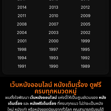
Comedy ตลก
428
2014
2013
2012
Coming-of-age ชีวิตวัยรุ่น
61
2011
2010
2009
Crime อาชญากรรม
503
2008
2007
2005
2004
2003
2002
Cult Film
4
2001
2000
1999
Culture
9
1998
1997
1995
Dance เต้น
1994
1993
1992
10
1991
1990
1989
Detective สืบสวน
58
1988
1986
1985
Detective สืบสวน
70
เว็บหนังออนไลน์ หนังเต็มเรื่อง ดูฟรี
1983
1982
1981
ครบทุกหมวดหมู่
1978
1974
1971
Disaster
13
ผมตั้งใจพัฒนา
เว็บหนังออนไลน์
แห่งนี้ให้เป็นศูนย์รวมของ
หนัง
1962
เต็มเรื่อง
และ
หนังฟรีเต็มเรื่อง
ที่ครบทุกแนว ไม่ว่าจะเป็นหนัง
Disney+
4
ใหม่ หนังเก่า หรือหนังยอดนิยมจากทั่วโลก คุณสามารถรับชมได้