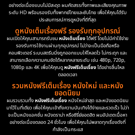
Documentary สารคดี
93
อย่างต่อเนื่องแบบไม่มีสะดุด ผมคัดสรรทั้งภาพและเสียงคุณภาพ
ระดับ HD พร้อมรองรับทั้งพากย์ไทยและซับไทย เพื่อให้คุณได้รับ
Drama ดราม่า
(1,426)
ประสบการณ์การดูหนังที่ดีที่สุด
ดูหนังเต็มเรื่องฟรี รองรับทุกอุปกรณ์
Dystopian
16
ผมเปิดให้คุณสามารถรับชม
หนังเต็มเรื่อง
ได้ฟรี โดยไม่มีค่าใช้จ่าย
รองรับการใช้งานผ่านทุกอุปกรณ์ ไม่ว่าจะเป็นมือถือหรือ
Emotional
61
คอมพิวเตอร์ ระบบสตรีมมิ่งถูกออกแบบให้โหลดไว ไม่กระตุก และ
สามารถเลือกความคมชัดได้หลากหลายระดับ เช่น 480p, 720p,
Epic มหากาพย์
213
1080p และ 4K เพื่อให้คุณดู
หนังฟรีเต็มเรื่อง
ได้อย่างลื่นไหล
Erotic
35
ตลอดเวลา
รวมหนังฟรีเต็มเรื่อง หนังใหม่ และหนัง
Family ครอบครัว
359
ยอดนิยม
ผมรวบรวมทั้ง
หนังฟรีเต็มเรื่อง
หนังใหม่ล่าสุด และหนังยอดนิยม
Fantasy จินตนาการ
319
มาไว้ในที่เดียว เพื่อให้คุณเข้าถึงความบันเทิงได้ง่ายและรวดเร็ว ไม่ว่า
จะเป็นหนังแอคชั่น หนังดราม่า หรือซีรี่ย์ยอดฮิต ผมอัปเดตเนื้อหา
Fiction
9
อย่างต่อเนื่องตลอด 24 ชั่วโมง เพื่อให้คุณไม่พลาดทุกเรื่องดังที่
กำลังเป็นกระแส
Film
57