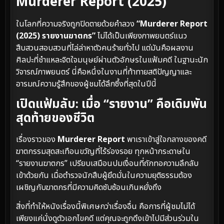
Murderer Report (2025)
ในโลกที่ความจริงถูกปิดตายด้วยคำลวง
“Murderer Report
(2025) รายงานฆาตกร”
ไม่ได้เป็นเพียงภาพยนตร์แนว
สืบสวนสอบสวนที่ไล่ล่าหาตัวคนร้ายทั่วไป แต่มันคือผลงาน
ศิลปะที่ชำแหละจิตใจมนุษย์ผ่านตัวอักษรในแฟ้มคดี ในฐานะนัก
วิจารณ์ภาพยนตร์ นี่คือหนึ่งในงานที่ท้าทายสติปัญญาและ
อารมณ์ความรู้สึกของผู้ชมได้ลึกซึ้งที่สุดในปีนี้
เปิดแฟ้มลับ: เมื่อ “รายงาน” คือเดิมพัน
สุดท้ายของชีวิต
เรื่องราวของ
Murderer Report
พาเราเข้าสู่ใจกลางของคดี
ฆาตกรรมสุดสะเทือนขวัญที่ไร้ร่องรอย ทุกหน้ากระดาษใน
“รายงานฆาตกร” เปรียบเสมือนปมเงื่อนที่ถักทอความลึกลับ
เข้าด้วยกัน เมื่อตำรวจนักสืบผู้ยึดมั่นในความยุติธรรมต้อง
เผชิญกับฆาตกรที่มีความคิดซับซ้อนเกินหยั่งถึง
สิ่งที่ทำให้หนังเรื่องนี้พิเศษกว่าเรื่องอื่น คือการที่ผู้ชมไม่ได้
เพียงแค่นั่งดูตัวเอกไขคดี แต่คุณจะถูกดึงเข้าไปมีส่วนร่วมใน