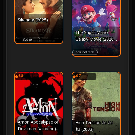
Sikandar (2025)
The Super Mario
Galaxy Movie (2026)
ซับไทย
เดอะ ซูเปอร์ มาริโอ กา
แล็คซี่ มูฟวี่
Soundtrack
6.8
6.7
Amon Apocalypse of
High Tension สับ สับ
Devilman (พากย์ไทย)
สับ (2003)