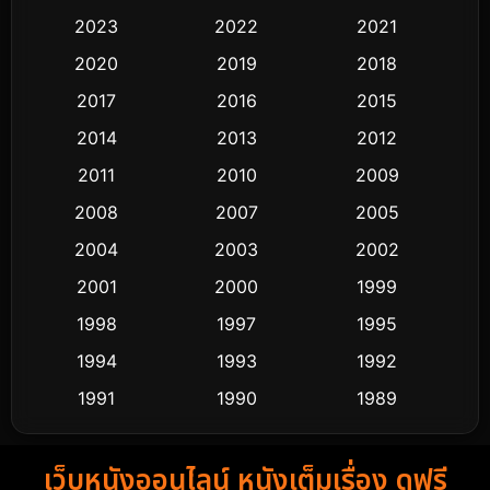
Black Comedy
323
2023
2022
2021
Classic หนังคลาสสิก
48
2020
2019
2018
2017
2016
2015
Comedy ตลก
453
2014
2013
2012
Coming-of-age ชีวิตวัยรุ่น
64
2011
2010
2009
Crime อาชญากรรม
530
2008
2007
2005
2004
2003
2002
Cult Film
4
2001
2000
1999
Culture
9
1998
1997
1995
Dance เต้น
1994
1993
1992
10
1991
1990
1989
Detective สืบสวน
62
1988
1986
1985
Detective สืบสวน
76
เว็บหนังออนไลน์ หนังเต็มเรื่อง ดูฟรี
1983
1982
1981