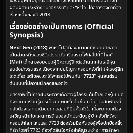
ของมนุษย์ในยุคดิจิทัลได้อย่างแหลมคม นี่คือการเดินทางที่
ผสมผสานระหว่าง “นวัตกรรม” และ “หัวใจ” ได้อย่างลงตัวที่สุด
เรื่องหนึ่งของปี 2018
เรื่องย่ออย่างเป็นทางการ (Official
Synopsis)
Next Gen (2018)
พาเราไปสู่เมืองอนาคตที่หุ่นยนต์กลาย
เป็นส่วนหนึ่งของชีวิตประจำวัน เรื่องราวโฟกัสไปที่
“ไหม”
(Mai)
เด็กสาวจอมขบถผู้มีความรู้สึกต่อต้านเทคโนโลยีหุ่น
ยนต์อย่างรุนแรง เนื่องจากปมปัญหาครอบครัวที่ทำให้เธอรู้สึก
โดดเดี่ยว แต่โชคชะตาได้พาเธอไปพบกับ
“7723”
หุ่นยนต์รบ
ต้นแบบที่มีความนึกคิดและจิตใจ
มิตรภาพที่ไม่คาดฝันระหว่างเด็กสาวผู้โกรธแค้นโลกและหุ่นยนต์
ที่พยายามเรียนรู้การเป็นมนุษย์เริ่มต้นขึ้น ทว่าความสัมพันธ์นี้
กลับต้องแลกมาด้วยบททดสอบที่บีบคั้นหัวใจ เมื่อพวกเขาต้อง
เผชิญหน้ากับแผนการร้ายของนักประดิษฐ์ผู้บ้าคลั่งที่หวังจะ
ครอบงำโลก ไหมและ 7723 ต้องร่วมมือกันต่อสู้เพื่อปกป้องสิ่ง
ที่รัก โดยที่ 7723 ต้องตัดสินใจครั้งสำคัญระหว่าง “การรักษา