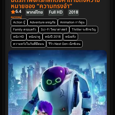
มิตรภาพจักรกลที่ตั้งคำถามถึงความ
หมายของ “ความทรงจำ”
6.4
พากย์ไทย
Full HD
2018
หมวดหมู่
Action บู๊
Adventure ผจญภัย
Animation การ์ตูน
Family ครอบครัว
Sci-Fi วิทยาศาสตร์
Thriller ระทึกขวัญ
หนัง HD
หนังน่าดู
หนังปี 2018
หนังฝรั่ง
ความหวังในวันที่มืดมน
รีวิว Next Gen เน็กซ์เจน