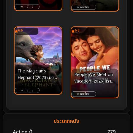
(2000)
พากย์ไทย
พากย์ไทย
6.6
6.6
The Magician’s
People We Meet on
Elephant (2023) มนตร์
Vacation (2026) เรา
คาถากับช้างวิเศษ
พบกัน ณ วันพักใจ
พากย์ไทย
พากย์ไทย
ประเภทหนัง
Action บู๊
779