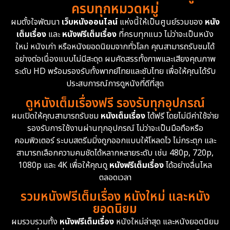
ครบทุกหมวดหมู่
1978
1974
1971
Disaster
13
ผมตั้งใจพัฒนา
เว็บหนังออนไลน์
แห่งนี้ให้เป็นศูนย์รวมของ
หนัง
1962
เต็มเรื่อง
และ
หนังฟรีเต็มเรื่อง
ที่ครบทุกแนว ไม่ว่าจะเป็นหนัง
Disney+
4
ใหม่ หนังเก่า หรือหนังยอดนิยมจากทั่วโลก คุณสามารถรับชมได้
Documentary สารคดี
95
อย่างต่อเนื่องแบบไม่มีสะดุด ผมคัดสรรทั้งภาพและเสียงคุณภาพ
ระดับ HD พร้อมรองรับทั้งพากย์ไทยและซับไทย เพื่อให้คุณได้รับ
Drama ดราม่า
(1,504)
ประสบการณ์การดูหนังที่ดีที่สุด
ดูหนังเต็มเรื่องฟรี รองรับทุกอุปกรณ์
Dystopian
16
ผมเปิดให้คุณสามารถรับชม
หนังเต็มเรื่อง
ได้ฟรี โดยไม่มีค่าใช้จ่าย
รองรับการใช้งานผ่านทุกอุปกรณ์ ไม่ว่าจะเป็นมือถือหรือ
Emotional
61
คอมพิวเตอร์ ระบบสตรีมมิ่งถูกออกแบบให้โหลดไว ไม่กระตุก และ
สามารถเลือกความคมชัดได้หลากหลายระดับ เช่น 480p, 720p,
Epic มหากาพย์
225
1080p และ 4K เพื่อให้คุณดู
หนังฟรีเต็มเรื่อง
ได้อย่างลื่นไหล
Erotic
36
ตลอดเวลา
รวมหนังฟรีเต็มเรื่อง หนังใหม่ และหนัง
Family ครอบครัว
372
ยอดนิยม
ผมรวบรวมทั้ง
หนังฟรีเต็มเรื่อง
หนังใหม่ล่าสุด และหนังยอดนิยม
Fantasy จินตนาการ
339