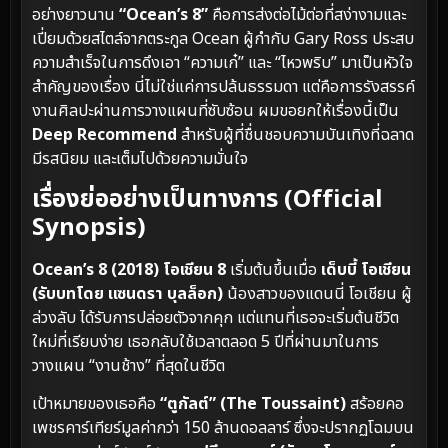
อย่างยาวนาน
“Ocean’s 8”
คือการส่งต่อไม้ต่อที่สง่างามและ
เปี่ยมด้วยสไตล์จากตระกูล Ocean ผู้กำกับ Gary Ross ประสบ
ความสำเร็จในการดึงเอา “ความเก๋” และ “ไหวพริบ” มาเป็นหัวใจ
สำคัญของเรื่อง นี่ไม่ใช่แค่การปล้นธรรมดา แต่คือการรังสรรค์
งานศิลปะผ่านการวางแผนที่ซับซ้อน ผมขอยกให้เรื่องนี้เป็น
Deep Recommend
สำหรับผู้ที่ชื่นชอบความบันเทิงที่ฉลาด
มีรสนิยม และเต็มไปด้วยความมั่นใจ
เรื่องย่ออย่างเป็นทางการ (Official
Synopsis)
Ocean’s 8 (2018) โอเชียน 8
เริ่มต้นขึ้นเมื่อ
เด็บบี้ โอเชียน
(รับบทโดย แซนดรา บุลล็อก)
น้องสาวของแดนนี่ โอเชียน ผู้
ล่วงลับ ได้รับการปล่อยตัวจากคุก แต่แทนที่เธอจะเริ่มต้นชีวิต
ใหม่ที่เรียบง่าย เธอกลับใช้เวลาตลอด 5 ปีที่ผ่านมาในการ
วางแผน “งานช้าง” ที่สุดในชีวิต
เป้าหมายของเธอคือ
“ตูกัลต์” (The Toussaint)
สร้อยคอ
เพชรคาร์เทียร์มูลค่ากว่า 150 ล้านดอลลาร์ ซึ่งจะปรากฏโฉมบน