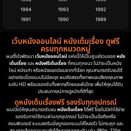
Dance เต้น
1994
1993
1992
10
1991
1990
1989
Detective สืบสวน
58
1988
1986
1985
Detective สืบสวน
70
เว็บหนังออนไลน์ หนังเต็มเรื่อง ดูฟรี
1983
1982
1981
ครบทุกหมวดหมู่
1978
1974
1971
Disaster
13
ผมตั้งใจพัฒนา
เว็บหนังออนไลน์
แห่งนี้ให้เป็นศูนย์รวมของ
หนัง
1962
เต็มเรื่อง
และ
หนังฟรีเต็มเรื่อง
ที่ครบทุกแนว ไม่ว่าจะเป็นหนัง
Disney+
4
ใหม่ หนังเก่า หรือหนังยอดนิยมจากทั่วโลก คุณสามารถรับชมได้
Documentary สารคดี
93
อย่างต่อเนื่องแบบไม่มีสะดุด ผมคัดสรรทั้งภาพและเสียงคุณภาพ
ระดับ HD พร้อมรองรับทั้งพากย์ไทยและซับไทย เพื่อให้คุณได้รับ
Drama ดราม่า
(1,426)
ประสบการณ์การดูหนังที่ดีที่สุด
ดูหนังเต็มเรื่องฟรี รองรับทุกอุปกรณ์
Dystopian
16
ผมเปิดให้คุณสามารถรับชม
หนังเต็มเรื่อง
ได้ฟรี โดยไม่มีค่าใช้จ่าย
รองรับการใช้งานผ่านทุกอุปกรณ์ ไม่ว่าจะเป็นมือถือหรือ
Emotional
61
คอมพิวเตอร์ ระบบสตรีมมิ่งถูกออกแบบให้โหลดไว ไม่กระตุก และ
สามารถเลือกความคมชัดได้หลากหลายระดับ เช่น 480p, 720p,
Epic มหากาพย์
213