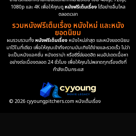
1080p และ 4K เพื่อให้คุณดู
หนังฟรีเต็มเรื่อง
ได้อย่างลื่นไหล
Erotic
35
ตลอดเวลา
รวมหนังฟรีเต็มเรื่อง หนังใหม่ และหนัง
Family ครอบครัว
359
ยอดนิยม
ผมรวบรวมทั้ง
หนังฟรีเต็มเรื่อง
หนังใหม่ล่าสุด และหนังยอดนิยม
Fantasy จินตนาการ
319
มาไว้ในที่เดียว เพื่อให้คุณเข้าถึงความบันเทิงได้ง่ายและรวดเร็ว ไม่ว่า
จะเป็นหนังแอคชั่น หนังดราม่า หรือซีรี่ย์ยอดฮิต ผมอัปเดตเนื้อหา
Fiction
9
อย่างต่อเนื่องตลอด 24 ชั่วโมง เพื่อให้คุณไม่พลาดทุกเรื่องดังที่
กำลังเป็นกระแส
Film
57
Gothic
3
Grief
7
© 2026 cyyoungpitchers.com หนังเต็มเรื่อง
HBO GO
6
HBO Max
3