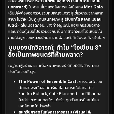
คอของซูเปอร์สตาร์สาว
แดฟนี คลูเกอร์ (รับบทโดย แอนน์
แฮทธาเวย์)
ในงานเลี้ยงสุดอลังการแห่งปีอย่าง
Met Gala
เด็บบี้จึงต้องออกรวบรวมทีมหญิงแกร่งผู้เชี่ยวชาญจากหลาก
สาขา ไม่ว่าจะเป็นคู่หูคนสนิทอย่าง
ลู (รับบทโดย เคท แบลน
เชตต์)
, ดีไซเนอร์ตกอับ, ช่างทำอัญมณี, แฮกเกอร์มือฉกาจ
และนักต้มตุ๋นมือโปร รวมตัวกันเป็น 8 สาวที่จะมาโชว์เหนือชั้น
ภายใต้จมูกของหน่วยรักษาความปลอดภัยที่เข้มงวดที่สุดในโลก
มุมมองนักวิจารณ์: ทำไม “โอเชียน 8”
ถึงเป็นภาพยนตร์ที่ห้ามพลาด?
ในฐานะผู้สร้างสรรค์เนื้อหาภาพยนตร์ นี่คือมิติที่สร้างความ
ประทับใจระดับสูง:
The Power of Ensemble Cast:
การรวมตัวของ
นักแสดงระดับออสการ์และไอคอนระดับโลกอย่าง
Sandra Bullock, Cate Blanchett และ Rihanna
คือกำไรของคนดูอย่างแท้จริง ทุกตัวละครมีเสน่ห์และ
เอกลักษณ์ที่น่าจดจำ
สุนทรียศาสตร์แห่งการจารกรรม (Visual &