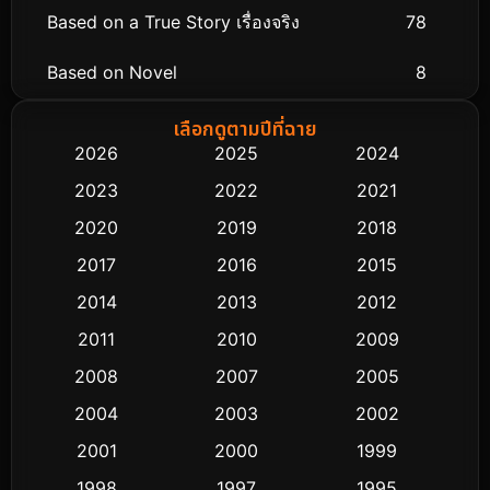
Based on a True Story เรื่องจริง
78
Based on Novel
8
Biography ชีวิตจริง
74
เลือกดูตามปีที่ฉาย
2026
2025
2024
Black Comedy
291
2023
2022
2021
Classic หนังคลาสสิก
48
2020
2019
2018
2017
2016
2015
Comedy ตลก
428
2014
2013
2012
Coming-of-age ชีวิตวัยรุ่น
61
2011
2010
2009
Crime อาชญากรรม
503
2008
2007
2005
2004
2003
2002
Cult Film
4
2001
2000
1999
Culture
9
1998
1997
1995