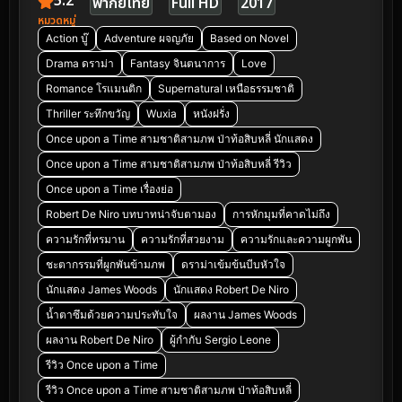
5.2
พากย์ไทย
Full HD
2017
หมวดหมู่
Action บู๊
Adventure ผจญภัย
Based on Novel
Drama ดราม่า
Fantasy จินตนาการ
Love
Romance โรแมนติก
Supernatural เหนือธรรมชาติ
Thriller ระทึกขวัญ
Wuxia
หนังฝรั่ง
Once upon a Time สามชาติสามภพ ป่าท้อสิบหลี่ นักแสดง
Once upon a Time สามชาติสามภพ ป่าท้อสิบหลี่ รีวิว
Once upon a Time เรื่องย่อ
Robert De Niro บทบาทน่าจับตามอง
การหักมุมที่คาดไม่ถึง
ความรักที่ทรมาน
ความรักที่สวยงาม
ความรักและความผูกพัน
ชะตากรรมที่ผูกพันข้ามภพ
ดราม่าเข้มข้นบีบหัวใจ
นักแสดง James Woods
นักแสดง Robert De Niro
น้ำตาซึมด้วยความประทับใจ
ผลงาน James Woods
ผลงาน Robert De Niro
ผู้กำกับ Sergio Leone
รีวิว Once upon a Time
รีวิว Once upon a Time สามชาติสามภพ ป่าท้อสิบหลี่