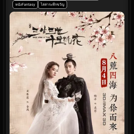
หนังFantasy
ไล่ล่าระทึกขวัญ