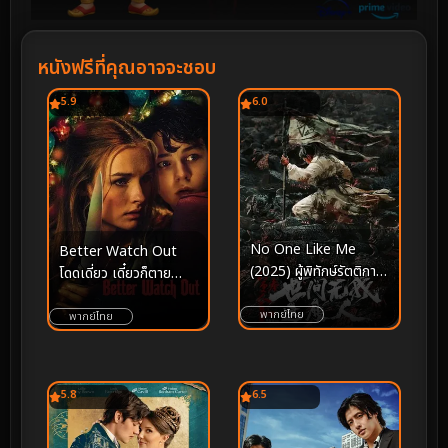
หนังฟรีที่คุณอาจจะชอบ
5.9
6.0
No One Like Me
Better Watch Out
(2025) ผู้พิทักษ์รัตติกาล
โดดเดี่ยว เดี๋ยวก็ตาย
แห่งต้าเฟิ่งภาคพิเศษ
(2016)
พากย์ไทย
พากย์ไทย
5.8
6.5