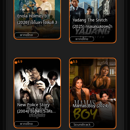
Enola Holmes 3
Yadang The Snitch
(2026) เอโนลา โฮล์มส์ 3
(2025) ทรชนคนสองหน้า
พากย์ไทย
พากย์ไทย
6.9
5.5
New Police Story
Mamas Boy (2024)
(2004) วิ่งสู้ฟัด 5 เหิรสู้
ฟัด
พากย์ไทย
Soundtrack