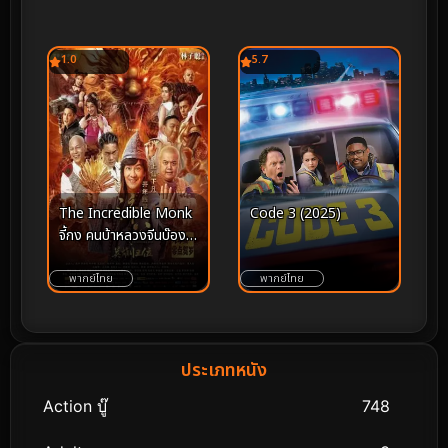
1.0
5.7
Code 3 (2025)
The Incredible Monk
จี้กง คนบ้าหลวงจีนบ๊องส์
ภาค 1 (2018)
พากย์ไทย
พากย์ไทย
ประเภทหนัง
Action บู๊
748