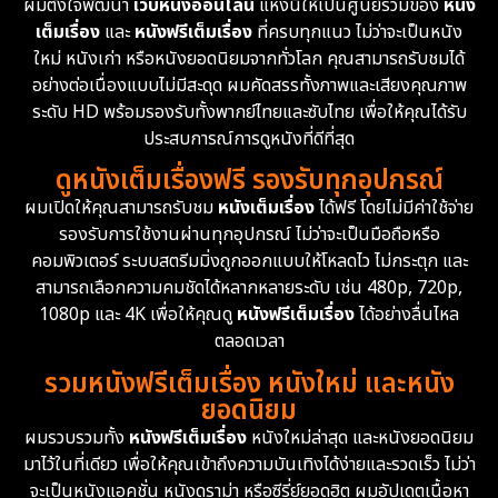
ผมตั้งใจพัฒนา
เว็บหนังออนไลน์
แห่งนี้ให้เป็นศูนย์รวมของ
หนัง
1962
เต็มเรื่อง
และ
หนังฟรีเต็มเรื่อง
ที่ครบทุกแนว ไม่ว่าจะเป็นหนัง
Disney+
4
ใหม่ หนังเก่า หรือหนังยอดนิยมจากทั่วโลก คุณสามารถรับชมได้
Documentary สารคดี
94
อย่างต่อเนื่องแบบไม่มีสะดุด ผมคัดสรรทั้งภาพและเสียงคุณภาพ
ระดับ HD พร้อมรองรับทั้งพากย์ไทยและซับไทย เพื่อให้คุณได้รับ
Drama ดราม่า
(1,451)
ประสบการณ์การดูหนังที่ดีที่สุด
ดูหนังเต็มเรื่องฟรี รองรับทุกอุปกรณ์
Dystopian
16
ผมเปิดให้คุณสามารถรับชม
หนังเต็มเรื่อง
ได้ฟรี โดยไม่มีค่าใช้จ่าย
รองรับการใช้งานผ่านทุกอุปกรณ์ ไม่ว่าจะเป็นมือถือหรือ
Emotional
61
คอมพิวเตอร์ ระบบสตรีมมิ่งถูกออกแบบให้โหลดไว ไม่กระตุก และ
สามารถเลือกความคมชัดได้หลากหลายระดับ เช่น 480p, 720p,
Epic มหากาพย์
216
1080p และ 4K เพื่อให้คุณดู
หนังฟรีเต็มเรื่อง
ได้อย่างลื่นไหล
Erotic
36
ตลอดเวลา
รวมหนังฟรีเต็มเรื่อง หนังใหม่ และหนัง
Family ครอบครัว
360
ยอดนิยม
ผมรวบรวมทั้ง
หนังฟรีเต็มเรื่อง
หนังใหม่ล่าสุด และหนังยอดนิยม
Fantasy จินตนาการ
327
มาไว้ในที่เดียว เพื่อให้คุณเข้าถึงความบันเทิงได้ง่ายและรวดเร็ว ไม่ว่า
จะเป็นหนังแอคชั่น หนังดราม่า หรือซีรี่ย์ยอดฮิต ผมอัปเดตเนื้อหา
Fiction
9