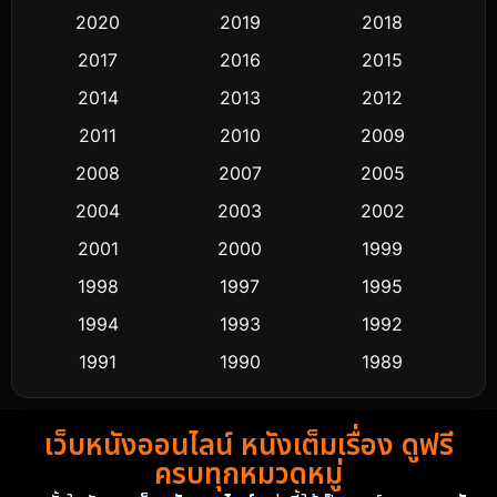
Classic หนังคลาสสิก
48
2020
2019
2018
2017
2016
2015
Comedy ตลก
435
2014
2013
2012
Coming-of-age ชีวิตวัยรุ่น
63
2011
2010
2009
Crime อาชญากรรม
511
2008
2007
2005
2004
2003
2002
Cult Film
4
2001
2000
1999
Culture
9
1998
1997
1995
Dance เต้น
1994
1993
1992
10
1991
1990
1989
Detective สืบสวน
72
1988
1986
1985
Detective สืบสวน
59
เว็บหนังออนไลน์ หนังเต็มเรื่อง ดูฟรี
1983
1982
1981
ครบทุกหมวดหมู่
1978
1974
1971
Disaster
13