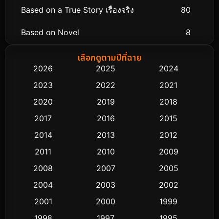
Based on a True Story เรื่องจริง
80
Based on Novel
8
Biography ชีวิตจริง
76
เลือกดูตามปีที่ฉาย
2026
2025
2024
Black Comedy
323
2023
2022
2021
Classic หนังคลาสสิก
48
2020
2019
2018
2017
2016
2015
Comedy ตลก
453
2014
2013
2012
Coming-of-age ชีวิตวัยรุ่น
64
2011
2010
2009
Crime อาชญากรรม
530
2008
2007
2005
2004
2003
2002
Cult Film
4
2001
2000
1999
Culture
9
1998
1997
1995