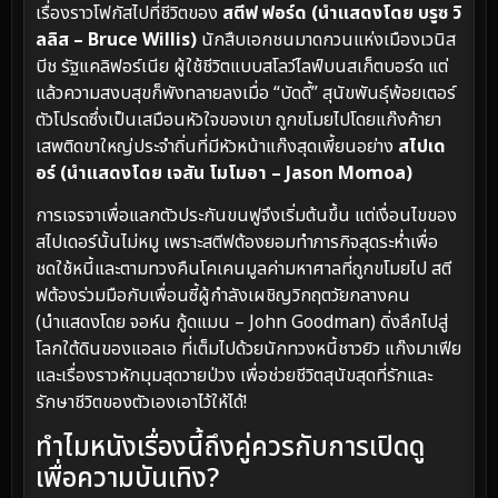
เรื่องราวโฟกัสไปที่ชีวิตของ
สตีฟ ฟอร์ด (นำแสดงโดย บรูซ วิ
ลลิส – Bruce Willis)
นักสืบเอกชนมาดกวนแห่งเมืองเวนิส
บีช รัฐแคลิฟอร์เนีย ผู้ใช้ชีวิตแบบสโลว์ไลฟ์บนสเก็ตบอร์ด แต่
แล้วความสงบสุขก็พังทลายลงเมื่อ “บัดดี้” สุนัขพันธุ์พ้อยเตอร์
ตัวโปรดซึ่งเป็นเสมือนหัวใจของเขา ถูกขโมยไปโดยแก๊งค้ายา
เสพติดขาใหญ่ประจำถิ่นที่มีหัวหน้าแก๊งสุดเพี้ยนอย่าง
สไปเด
อร์ (นำแสดงโดย เจสัน โมโมอา – Jason Momoa)
การเจรจาเพื่อแลกตัวประกันขนฟูจึงเริ่มต้นขึ้น แต่เงื่อนไขของ
สไปเดอร์นั้นไม่หมู เพราะสตีฟต้องยอมทำภารกิจสุดระห่ำเพื่อ
ชดใช้หนี้และตามทวงคืนโคเคนมูลค่ามหาศาลที่ถูกขโมยไป สตี
ฟต้องร่วมมือกับเพื่อนซี้ผู้กำลังเผชิญวิกฤตวัยกลางคน
(นำแสดงโดย จอห์น กู้ดแมน – John Goodman) ดิ่งลึกไปสู่
โลกใต้ดินของแอลเอ ที่เต็มไปด้วยนักทวงหนี้ชาวยิว แก๊งมาเฟีย
และเรื่องราวหักมุมสุดวายป่วง เพื่อช่วยชีวิตสุนัขสุดที่รักและ
รักษาชีวิตของตัวเองเอาไว้ให้ได้!
ทำไมหนังเรื่องนี้ถึงคู่ควรกับการเปิดดู
เพื่อความบันเทิง?