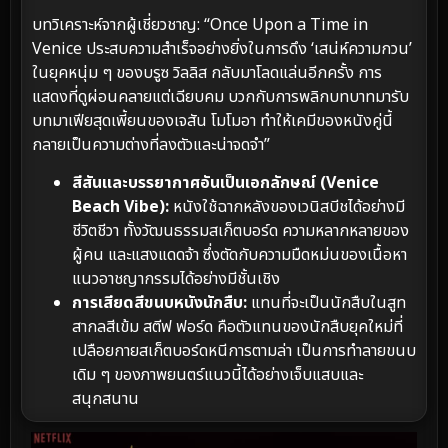
บทวิเคราะห์จากผู้เชี่ยวชาญ: “Once Upon a Time in
Venice ประสบความสำเร็จอย่างยิ่งในการดึง ‘เสน่ห์ความกวน’
ในยุคหนุ่ม ๆ ของบรูซ วิลลิส กลับมาโลดแล่นอีกครั้ง การ
แสดงที่ดูผ่อนคลายแต่เฉียบคม บวกกับการพลิกบทบาทมารับ
บทมาเฟียสุดเพี้ยนของเจสัน โมโมอา ทำให้เคมีของหนังคู่นี้
กลายเป็นความต่างที่ลงตัวและน่าจดจำ”
สีสันและบรรยากาศอันเป็นเอกลักษณ์ (Venice
Beach Vibe):
หนังใช้ฉากหลังของเวนิสบีชได้อย่างมี
ชีวิตชีวา ทั้งวัฒนธรรมสเก็ตบอร์ด ความหลากหลายของ
ผู้คน และแสงแดดจ้า ซึ่งตัดกับความมืดหม่นของเนื้อหา
แนวอาชญากรรมได้อย่างมีชั้นเชิง
การเสียดสีขนบหนังนักสืบ:
แทนที่จะเป็นนักสืบในสูท
สากลสีเข้ม สตีฟ ฟอร์ด คือตัวแทนของนักสืบยุคใหม่ที่
เปลือยกายสเก็ตบอร์ดหนีการตามล่า เป็นการทำลายขนบ
เดิม ๆ ของภาพยนตร์แนวนี้ได้อย่างเจ็บแสบและ
สนุกสนาน