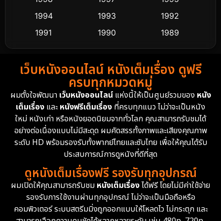
Dance เต้น
1994
1993
1992
10
1991
1990
1989
Detective สืบสวน
62
1988
1986
1985
Detective สืบสวน
76
เว็บหนังออนไลน์ หนังเต็มเรื่อง ดูฟรี
1983
1982
1981
ครบทุกหมวดหมู่
1978
1974
1971
Disaster
13
ผมตั้งใจพัฒนา
เว็บหนังออนไลน์
แห่งนี้ให้เป็นศูนย์รวมของ
หนัง
1962
เต็มเรื่อง
และ
หนังฟรีเต็มเรื่อง
ที่ครบทุกแนว ไม่ว่าจะเป็นหนัง
Disney+
4
ใหม่ หนังเก่า หรือหนังยอดนิยมจากทั่วโลก คุณสามารถรับชมได้
Documentary สารคดี
95
อย่างต่อเนื่องแบบไม่มีสะดุด ผมคัดสรรทั้งภาพและเสียงคุณภาพ
ระดับ HD พร้อมรองรับทั้งพากย์ไทยและซับไทย เพื่อให้คุณได้รับ
Drama ดราม่า
(1,504)
ประสบการณ์การดูหนังที่ดีที่สุด
ดูหนังเต็มเรื่องฟรี รองรับทุกอุปกรณ์
Dystopian
16
ผมเปิดให้คุณสามารถรับชม
หนังเต็มเรื่อง
ได้ฟรี โดยไม่มีค่าใช้จ่าย
รองรับการใช้งานผ่านทุกอุปกรณ์ ไม่ว่าจะเป็นมือถือหรือ
Emotional
61
คอมพิวเตอร์ ระบบสตรีมมิ่งถูกออกแบบให้โหลดไว ไม่กระตุก และ
สามารถเลือกความคมชัดได้หลากหลายระดับ เช่น 480p, 720p,
Epic มหากาพย์
225