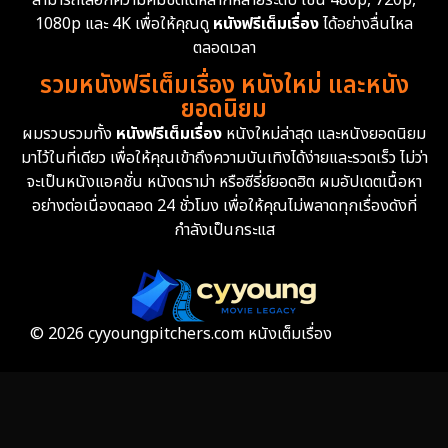
1080p และ 4K เพื่อให้คุณดู
หนังฟรีเต็มเรื่อง
ได้อย่างลื่นไหล
Erotic
36
ตลอดเวลา
รวมหนังฟรีเต็มเรื่อง หนังใหม่ และหนัง
Family ครอบครัว
372
ยอดนิยม
ผมรวบรวมทั้ง
หนังฟรีเต็มเรื่อง
หนังใหม่ล่าสุด และหนังยอดนิยม
Fantasy จินตนาการ
339
มาไว้ในที่เดียว เพื่อให้คุณเข้าถึงความบันเทิงได้ง่ายและรวดเร็ว ไม่ว่า
จะเป็นหนังแอคชั่น หนังดราม่า หรือซีรี่ย์ยอดฮิต ผมอัปเดตเนื้อหา
Fiction
9
อย่างต่อเนื่องตลอด 24 ชั่วโมง เพื่อให้คุณไม่พลาดทุกเรื่องดังที่
กำลังเป็นกระแส
Film
57
Gothic
3
Grief
7
© 2026 cyyoungpitchers.com หนังเต็มเรื่อง
HBO GO
6
HBO Max
3