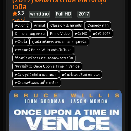
(2017) อหังการ ตามล่ากลางกรุง
เวนิส
5.3
พากย์ไทย
Full HD
2017
หมวดหมู่
Action บู๊
Animal
Classic หนังคลาสสิก
Comedy ตลก
Crime อาชญากรรม
Prime Video
หนัง HD
หนังปี 2017
หนังฝรั่ง
ดูหนัง อหังการ ตามล่ากลางกรุงเวนิส
ภาพยนตร์ Bruce Willis เจสัน โมโมอา
รีวิวหนัง อหังการ ตามล่ากลางกรุงเวนิส
วิจารณ์หนัง Once Upon a Time in Venice
หนัง บรูซ วิลลิส ตามหาหมา
หนังฝรั่งแนวสืบสวนกวนๆ
หนังแอคชั่นคอมเมดี้ ตลกร้าย