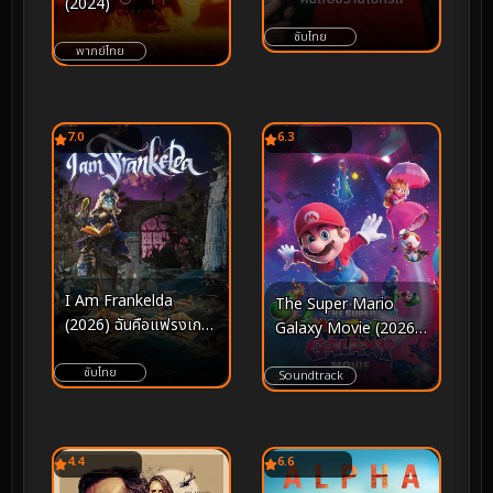
(2024)
(2022) คนถือขวานโบก
รถ
ซับไทย
พากย์ไทย
7.0
6.3
I Am Frankelda
The Super Mario
(2026) ฉันคือแฟรงเก
Galaxy Movie (2026)
ลดา
เดอะ ซูเปอร์ มาริโอ กา
ซับไทย
แล็คซี่ มูฟวี่
Soundtrack
4.4
6.6