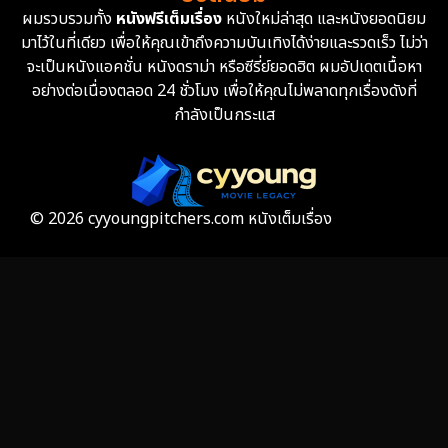
ผมรวบรวมทั้ง
หนังฟรีเต็มเรื่อง
หนังใหม่ล่าสุด และหนังยอดนิยม
Fantasy จินตนาการ
339
มาไว้ในที่เดียว เพื่อให้คุณเข้าถึงความบันเทิงได้ง่ายและรวดเร็ว ไม่ว่า
จะเป็นหนังแอคชั่น หนังดราม่า หรือซีรี่ย์ยอดฮิต ผมอัปเดตเนื้อหา
Fiction
9
อย่างต่อเนื่องตลอด 24 ชั่วโมง เพื่อให้คุณไม่พลาดทุกเรื่องดังที่
กำลังเป็นกระแส
Film
57
Gothic
3
Grief
7
© 2026 cyyoungpitchers.com หนังเต็มเรื่อง
HBO GO
6
HBO Max
3
Healing
15
Heist
26
Historical
7