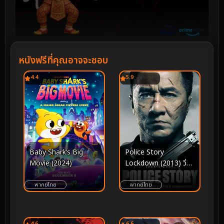
หนังฟรีที่คุณอาจจะชอบ
4.4
5.9
Baby Shark’s Big
Police Story
Movie (2024)
Lockdown (2013) วิ่งสู้
ฟัด 6
พากย์ไทย
พากย์ไทย
4.6
6.6