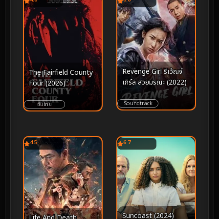
Revenge Girl รีเว้ณจ์
The Fairfield County
เกิร์ล สวยมรณะ (2022)
Four (2026)
Soundtrack
ซับไทย
4.5
6.7
Suncoast (2024)
Life And Death