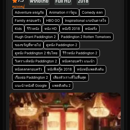
7.5
พากย์ไทย
Full HD
2018
หมวดหมู่
Adventure ผจญภัย
Animation การ์ตูน
Comedy ตลก
Family ครอบครัว
HBO GO
Inspirational แรงบันดาลใจ
Kids
รีวิวหนัง
หนัง HD
หนังปี 2018
หนังฝรั่ง
Hugh Grant Paddington 2
Paddington 2 Rotten Tomatoes
ของขวัญที่หายไป
ดูหนัง Paddington 2
ดูหนัง Paddington 2 ซับไทย
รีวิวหนัง Paddington 2
วิเคราะห์หนัง Paddington 2
หนังครอบครัว แนะนำ
หนังตลกครอบครัว
หนังฟีลกู๊ด 2018
หนังหมีแพดดิงตัน
เรื่องย่อ Paddington 2
เสียงหัวเราะที่ไม่สิ้นสุด
แนะนำหนังดี Google
แพดดิงตัน 2