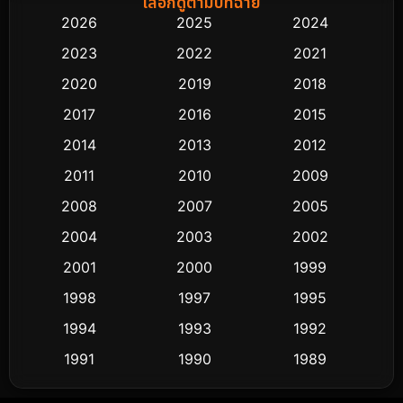
เลือกดูตามปีที่ฉาย
2026
2025
2024
Black Comedy
323
2023
2022
2021
Classic หนังคลาสสิก
48
2020
2019
2018
2017
2016
2015
Comedy ตลก
453
2014
2013
2012
Coming-of-age ชีวิตวัยรุ่น
64
2011
2010
2009
Crime อาชญากรรม
530
2008
2007
2005
2004
2003
2002
Cult Film
4
2001
2000
1999
Culture
9
1998
1997
1995
Dance เต้น
1994
1993
1992
10
1991
1990
1989
Detective สืบสวน
62
1988
1986
1985