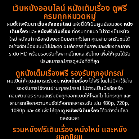
Detective สืบสวน
76
เว็บหนังออนไลน์ หนังเต็มเรื่อง ดูฟรี
1983
1982
1981
ครบทุกหมวดหมู่
1978
1974
1971
Disaster
13
ผมตั้งใจพัฒนา
เว็บหนังออนไลน์
แห่งนี้ให้เป็นศูนย์รวมของ
หนัง
1962
เต็มเรื่อง
และ
หนังฟรีเต็มเรื่อง
ที่ครบทุกแนว ไม่ว่าจะเป็นหนัง
Disney+
4
ใหม่ หนังเก่า หรือหนังยอดนิยมจากทั่วโลก คุณสามารถรับชมได้
Documentary สารคดี
95
อย่างต่อเนื่องแบบไม่มีสะดุด ผมคัดสรรทั้งภาพและเสียงคุณภาพ
ระดับ HD พร้อมรองรับทั้งพากย์ไทยและซับไทย เพื่อให้คุณได้รับ
Drama ดราม่า
(1,504)
ประสบการณ์การดูหนังที่ดีที่สุด
ดูหนังเต็มเรื่องฟรี รองรับทุกอุปกรณ์
Dystopian
16
ผมเปิดให้คุณสามารถรับชม
หนังเต็มเรื่อง
ได้ฟรี โดยไม่มีค่าใช้จ่าย
รองรับการใช้งานผ่านทุกอุปกรณ์ ไม่ว่าจะเป็นมือถือหรือ
Emotional
61
คอมพิวเตอร์ ระบบสตรีมมิ่งถูกออกแบบให้โหลดไว ไม่กระตุก และ
สามารถเลือกความคมชัดได้หลากหลายระดับ เช่น 480p, 720p,
Epic มหากาพย์
225
1080p และ 4K เพื่อให้คุณดู
หนังฟรีเต็มเรื่อง
ได้อย่างลื่นไหล
Erotic
36
ตลอดเวลา
รวมหนังฟรีเต็มเรื่อง หนังใหม่ และหนัง
Family ครอบครัว
372
ยอดนิยม