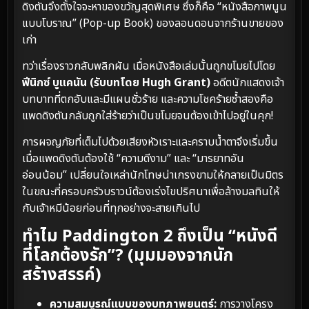
ดิงตันจึงตั้งใจจะหาของขวัญสุดพิเศษ ซึ่งก็คือ “หนังสือภาพนูน
แบบโบราณ” (Pop-up Book) ของลอนดอนจากร้านขายของ
เก่า
ทว่าเรื่องราวกลับพลิกผัน เมื่อหนังสือเล่มนั้นถูกขโมยไปโดย
ฟีนิกซ์ บูแคนัน (รับบทโดย Hugh Grant)
อดีตนักแสดงเจ้า
บทบาทที่ตกอับและมีแผนชั่วร้าย และความโชคร้ายซ้ำสองคือ
แพดดิงตันกลับถูกใส่ร้ายว่าเป็นขโมยจนต้องเข้าไปอยู่ในคุก!
การผจญภัยที่เต็มไปด้วยเสียงหัวเราะและคราบน้ำตาจึงเริ่มขึ้น
เมื่อแพดดิงตันต้องใช้ “ความดีงาม” และ “มารยาทอัน
อ่อนน้อม” เปลี่ยนใจเหล่านักโทษน่าเกรงขามให้กลายเป็นมิตร
ในขณะที่ครอบครัวบราวน์ต้องเร่งไขปริศนาเพื่อล้างมลทินให้
กับเจ้าหมีน้อยก่อนที่ทุกอย่างจะสายเกินไป
ทำไม Paddington 2 ถึงเป็น “หนังดี
ที่โลกต้องรัก”? (มุมมองจากนัก
สร้างสรรค์)
ความสมบูรณ์แบบของบทภาพยนตร์:
การวางโครง