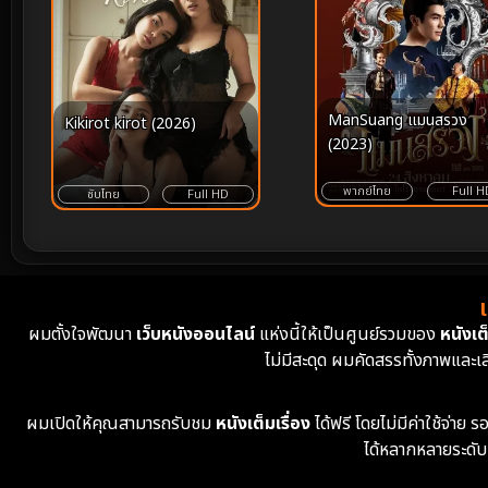
ManSuang แมนสรวง
Kikirot kirot (2026)
(2023)
พากย์ไทย
Full H
ซับไทย
Full HD
ผมตั้งใจพัฒนา
เว็บหนังออนไลน์
แห่งนี้ให้เป็นศูนย์รวมของ
หนังเต็
ไม่มีสะดุด ผมคัดสรรทั้งภาพและเ
ผมเปิดให้คุณสามารถรับชม
หนังเต็มเรื่อง
ได้ฟรี โดยไม่มีค่าใช้จ่า
ได้หลากหลายระดับ