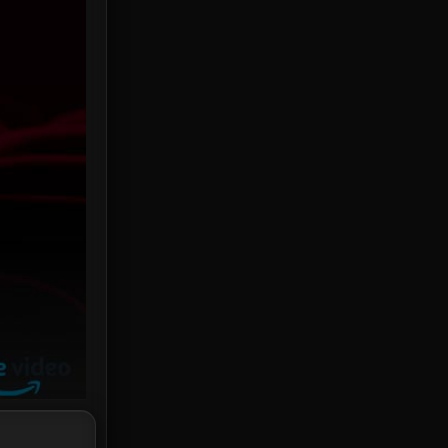
HBO Max
3
Healing
15
Heist
25
Historical
7
History ประวัติศาสตร์
53
Holiday
2
Horror สยองขวัญ
384
Human
49
Inspirational แรงบันดาลใจ
156
Investigation
33