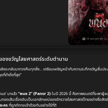
สยองขวัญไสยศาสตร์ระดับตำนาน
กำลังจะกลับมาทวงคืนทุกสิ่ง… เตรียมเผชิญหน้ากับความระทึกขวัญสั่นป
่ดำดิ่งที่สุด”
พนอ’ มาแล้ว
“พนอ 2” (Panor 2)
ในปี 2026 นี้ คือภาพยนตร์ที่จะพาผู้ชมด
บทอดเส้นเรื่องอันเป็นเอกลักษณ์ของจักรวาลไสยศาสตร์ไทยอย่างซื่อสัตย์ แต
วละคร
ที่ถูกถักทอเข้าด้วยกันอย่างไร้ที่ติ