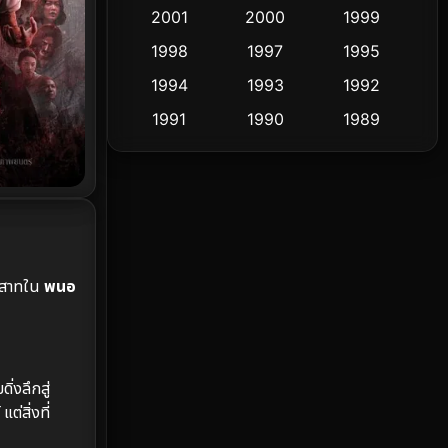
2001
2000
1999
Culture
9
1998
1997
1995
Dance เต้น
1994
1993
1992
10
1991
1990
1989
Detective สืบสวน
72
1988
1986
1985
Detective สืบสวน
59
1983
1982
1981
1978
1974
1971
Disaster
13
1962
Disney+
4
ระสาทใน
พนอ
Documentary สารคดี
94
Drama ดราม่า
(1,451)
ิ่งลึกสู่
Dystopian
16
่สิ่งที่