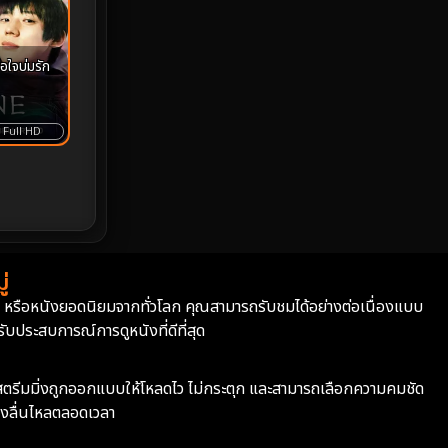
Monster
25
อใจบ่มรัก
Movie Collection
3
Full HD
Musical เพลง
64
Mystery ลึกลับ
367
nature
4
Parody
3
่
่า หรือหนังยอดนิยมจากทั่วโลก คุณสามารถรับชมได้อย่างต่อเนื่องแบบ
Period ย้อนยุค
93
บประสบการณ์การดูหนังที่ดีที่สุด
Political การเมือง
20
ะบบสตรีมมิ่งถูกออกแบบให้โหลดไว ไม่กระตุก และสามารถเลือกความคมชัด
Political การเมือง
41
างลื่นไหลตลอดเวลา