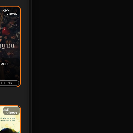
iQIYI
18
6
views
Kids
16
LGBTQ
5
Love
25
Martial
6
งกุม
Martial Arts
36
Full HD
marvel
2
Melodrama
6
8
views
Military
7
MONOMAX
1