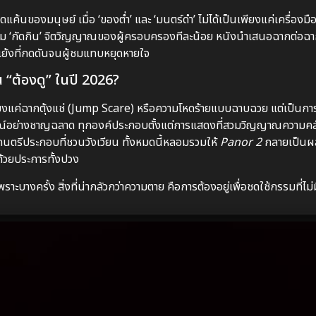
ค้นของมนุษย์ เมื่อ ‘ของต่ำ’ และ ‘มนตร์ดำ’ ไม่ได้เป็นเพียงแค่เครื่อง
านั้นเริ่ม ‘กัดกิน’ จิตวิญญาณของผู้ครอบครองทีละน้อย หนังนำเสนอฉากต่อ
ย้งที่กดดันจนผู้ชมแทบหยุดหายใจ
“ต้องดู” ในปี 2026?
ียงแค่ฉากตุ้งแช่ (Jump Scare) หรือความโหดร้ายแบบฉาบฉวย แต่เป็นกา
ณ์อย่างชาญฉลาด ทุกองค์ประกอบตั้งแต่การแสดงที่สวมวิญญาณความคลั่
นตรีประกอบที่ชวนวังเวียน ทั้งหมดนี้หลอมรวมให้
Panor 2
กลายเป็นผล
้วยประการทั้งปวง
ะบางครั้ง สิ่งที่น่ากลัวกว่าความตาย คือการต้องอยู่เพื่อชดใช้กรรมที่ไม่ม