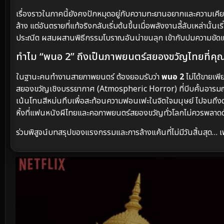
เรื่องราวในภาคนี้ยังคงปักหมุดอยู่กับความทะยานอยากและความเคียดแ
ล้าง แต่อันตรายที่แท้จริงกลับเริ่มต้นขึ้นเมื่อพลังงานลี้ลับเหล่
ประณีต ผสมผสานพิธีกรรมโบราณอันน่าขนลุก เข้ากับปมความขัดแ
ทำไม “พนอ 2” ถึงเป็นภาพยนตร์สยองขวัญไทยที่คุณ 
ในฐานะคนทำงานสายภาพยนตร์ ต้องยอมรับว่า
พนอ 2
ไม่ได้ขายเพ
สยองขวัญเชิงบรรยากาศ (Atmospheric Horror) ที่บีบคั้นอารม
เน้นโทนสีหม่นทึบเพื่อสะท้อนความฟอนเฟะในจิตใจมนุษย์ ไปจนถึงด
หิ้งที่แฟนหนังผีไทยและคอภาพยนตร์สยองขวัญทั่วโลกไม่ควรพลาดด
ร่วมพิสูจน์บทสรุปของแรงกรรมและการล้างแค้นที่ไม่มีวันสิ้นสุด… เพรา