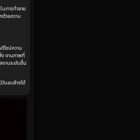
Emotional
61
มือในการทำลาย
ฉากด้วยความ
Epic มหากาพย์
216
Erotic
36
Family ครอบครัว
360
รดีไซน์ความ
ง งานภาพที่
Fantasy จินตนาการ
327
งานระดับขึ้น
Fiction
9
ีวันลบล้างได้
Film
57
Gothic
3
Grief
7
HBO GO
6