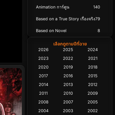
Animation การ์ตูน
140
Based on a True Story เรื่องจริง
79
Based on Novel
8
Biography ชีวิตจริง
75
เลือกดูตามปีที่ฉาย
2026
2025
2024
Black Comedy
303
2023
2022
2021
Classic หนังคลาสสิก
48
2020
2019
2018
2017
2016
2015
Comedy ตลก
435
2014
2013
2012
Coming-of-age ชีวิตวัยรุ่น
63
2011
2010
2009
Crime อาชญากรรม
511
2008
2007
2005
2004
2003
2002
Cult Film
4