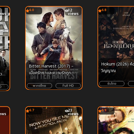
6.0
12
6.8
ews
views
Hokum (2026) ห้อ
Bitter Harvest (2017) –
วิญญาณ
เมื่อศรัทธาและความรักถูก
ทดสอบในสมรภูมิแห่งความ
ซับไทย
อดอยาก
พากย์ไทย
Full HD
D
6.7
23
6.9
ews
views