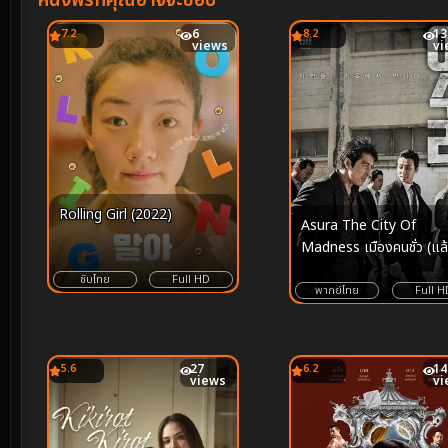
หนังฟรีที่คุณอาจจะชอบ
7.2
6
8.2
13
views
vi
Rolling Girl (2022)
Asura The City Of
Madness เมืองคนชั่ว (แล้ว
เราจะกลัวใคร) (2016)
ซับไทย
Full HD
พากย์ไทย
Full H
5.6
27
6.2
14
views
vi