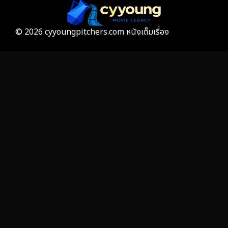
Gothic
3
Grief
7
© 2026 cyyoungpitchers.com หนังเต็มเรื่อง
HBO GO
6
HBO Max
3
Healing
15
Heist
25
Historical
7
History ประวัติศาสตร์
53
Holiday
2
Horror สยองขวัญ
384