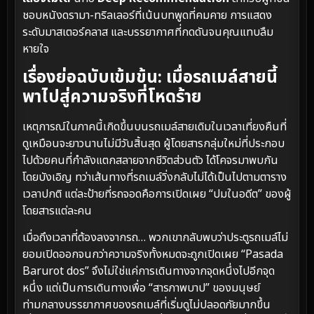
ชอบหนังดรามา-ทริลเลอร์ที่เน้นบทพูดที่คมคาย การแสดง
ระดับมาสเตอร์คลาส และบรรยากาศที่กดดันจนคุณแทบลืม
หายใจ
เรื่องย่อฉบับเข้มข้น: เมื่อรถเมล์สายนี้
พาไปสู่ความจริงที่โหดร้าย
เหตุการณ์ในภาคนี้เกิดขึ้นบนรถเมล์สายเดิมในเวลาเที่ยงคืนที่
ดูเหมือนจะยาวนานไม่มีวันสิ้นสุด ผู้โดยสารกลุ่มใหม่ที่ประกอบ
ไปด้วยคนที่กำลังแตกสลายจากชีวิตส่วนตัว ได้โคจรมาพบกัน
โดยบังเอิญ ทว่าเส้นทางที่รถเมล์วิ่งกลับไม่ได้เป็นไปตามตาราง
เวลาปกติ แต่ละป้ายที่รถจอดคือการเปิดเผย “ปมในอดีต” ของผู้
โดยสารแต่ละคน
เมื่อถึงเวลาที่ต้องลงจากรถ… พวกเขากลับพบว่าประตูรถเมล์ไม่
ยอมเปิดออกจนกว่าความจริงทั้งหมดจะถูกเปิดเผย “Pasada
Barurot dos” จึงไม่ใช่แค่การเดินทางจากจุดหนึ่งไปอีกจุด
หนึ่ง แต่เป็นการเดินทางเพื่อ “สารภาพบาป” ของมนุษย์
ท่ามกลางบรรยากาศของรถเมล์ที่เริ่มดูไม่ปลอดภัยมากขึ้น