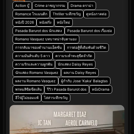
Action บู๊
Crime อาชญากรรม
Drama ดราม่า
Romance โรแมนติก
Thriller ระทึกขวัญ
ดูหนังภาคต่อ
หนังปี 2026
หนังฝรั่ง
หนังใหม่
Pasada Barurot dos นักแสดง
Pasada Barurot dos เรื่องย่อ
Romano Vasquez บทบาทน่าจับตามอง
การกลับมาของตำนานแอ็คชั่น
การต่อสู้ที่เดิมพันด้วยชีวิต
ความมันส์ระดับ 5 ดาว
ความระห่ำทะลุขีดจำกัด
ความรักและความผูกพัน
นักแสดง Daisy Reyes
นักแสดง Romano Vasquez
ผลงาน Daisy Reyes
ผลงาน Romano Vasquez
ผู้กำกับ Jose 'Kaka' Balagtas
พรหมลิขิตขีดเส้น
รีวิว Pasada Barurot dos
หนังDrama
ฮีโร่ผู้ไม่ยอมแพ้
ไล่ล่าระทึกขวัญ