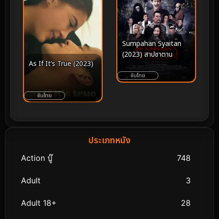
Sumpahan Syaitan
(2023) สาปซาตาน
As If It’s True (2023)
ซับไทย
ซับไทย
ประเภทหนัง
Action บู๊
748
Adult
3
Adult 18+
28