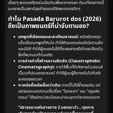
เรื่อยๆ พวกเขาต้องร่วมมือกันเพื่อหาทางรอด ก่อนที่สายทางนี้
จะกลายเป็นสถานีสุดท้ายของชีวิตพวกเขาจริงๆ
ทำไม Pasada Barurot dos (2026)
ถึงเป็นภาพยนตร์ที่น่าจับตามอง?
บทพูดที่เฉียบคมและสะเทือนอารมณ์:
หนังยังคงจุด
แข็งเรื่องบทพูดที่กินใจ ทำให้ตัวละครแต่ละตัวมีความลึก
และมีมิติ ทำให้ผู้ชมอดไม่ได้ที่จะสงสารหรือโกรธเคืองใน
สิ่งที่พวกเขาทำในอดีต
การถ่ายทำที่สร้างความอึดอัด (Claustrophobic
Cinematography):
การใช้พื้นที่จำกัดภายในรถเมล์
เป็นเวทีประลองอารมณ์ ทำให้ผู้ชมรู้สึกกดดันไปกับตัว
ละครตลอดเวลา
ภาคต่อที่เหนือชั้นกว่าเดิม:
ภาคนี้ไม่ได้ซ้ำรอยเดิม แต่
ขยายขอบเขตความเชื่อเรื่อง “โชคชะตา” และ “กฎแห่ง
กรรม” ได้อย่างน่าสนใจและน่าขนลุกกว่าภาคแรกมาก
“ปรารถนาแห่งสายทาง 2 บอกเราว่า… ทุกการ