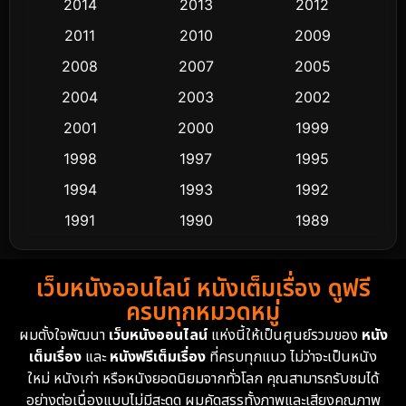
2014
2013
2012
Coming-of-age ชีวิตวัยรุ่น
63
2011
2010
2009
Crime อาชญากรรม
511
2008
2007
2005
2004
2003
2002
Cult Film
4
2001
2000
1999
Culture
9
1998
1997
1995
Dance เต้น
1994
1993
1992
10
1991
1990
1989
Detective สืบสวน
72
1988
1986
1985
Detective สืบสวน
59
เว็บหนังออนไลน์ หนังเต็มเรื่อง ดูฟรี
1983
1982
1981
ครบทุกหมวดหมู่
1978
1974
1971
Disaster
13
ผมตั้งใจพัฒนา
เว็บหนังออนไลน์
แห่งนี้ให้เป็นศูนย์รวมของ
หนัง
1962
เต็มเรื่อง
และ
หนังฟรีเต็มเรื่อง
ที่ครบทุกแนว ไม่ว่าจะเป็นหนัง
Disney+
4
ใหม่ หนังเก่า หรือหนังยอดนิยมจากทั่วโลก คุณสามารถรับชมได้
Documentary สารคดี
94
อย่างต่อเนื่องแบบไม่มีสะดุด ผมคัดสรรทั้งภาพและเสียงคุณภาพ