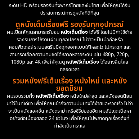
ระดับ HD พร้อมรองรับทั้งพากย์ไทยและซับไทย เพื่อให้คุณได้รับ
Drama ดราม่า
(1,451)
ประสบการณ์การดูหนังที่ดีที่สุด
ดูหนังเต็มเรื่องฟรี รองรับทุกอุปกรณ์
Dystopian
16
ผมเปิดให้คุณสามารถรับชม
หนังเต็มเรื่อง
ได้ฟรี โดยไม่มีค่าใช้จ่าย
รองรับการใช้งานผ่านทุกอุปกรณ์ ไม่ว่าจะเป็นมือถือหรือ
Emotional
61
คอมพิวเตอร์ ระบบสตรีมมิ่งถูกออกแบบให้โหลดไว ไม่กระตุก และ
สามารถเลือกความคมชัดได้หลากหลายระดับ เช่น 480p, 720p,
Epic มหากาพย์
216
1080p และ 4K เพื่อให้คุณดู
หนังฟรีเต็มเรื่อง
ได้อย่างลื่นไหล
Erotic
36
ตลอดเวลา
รวมหนังฟรีเต็มเรื่อง หนังใหม่ และหนัง
Family ครอบครัว
360
ยอดนิยม
ผมรวบรวมทั้ง
หนังฟรีเต็มเรื่อง
หนังใหม่ล่าสุด และหนังยอดนิยม
Fantasy จินตนาการ
327
มาไว้ในที่เดียว เพื่อให้คุณเข้าถึงความบันเทิงได้ง่ายและรวดเร็ว ไม่ว่า
จะเป็นหนังแอคชั่น หนังดราม่า หรือซีรี่ย์ยอดฮิต ผมอัปเดตเนื้อหา
Fiction
9
อย่างต่อเนื่องตลอด 24 ชั่วโมง เพื่อให้คุณไม่พลาดทุกเรื่องดังที่
กำลังเป็นกระแส
Film
57