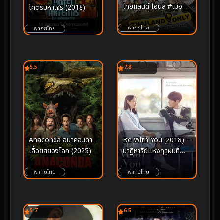
ไทยแลนด์ โอนลี่ #เมือง
โคตรมหาโจร (2018)
ไทยอะไรก็ได้
พากย์ไทย
พากย์ไทย
5.5
7.8
Be With You (2018) –
Anaconda อนาคอนดา
ปาฏิหาริย์แห่งฤดูฝนที่
เลื้อยสยองโลก (2025)
พิสูจน์ว่า “รักแท้” ก้าวข้าม
ขีดจำกัดของกาลเวลา
พากย์ไทย
พากย์ไทย
5.7
6.5