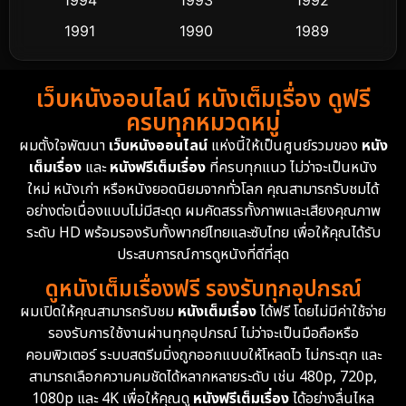
Dance เต้น
1994
1993
1992
10
1991
1990
1989
Detective สืบสวน
72
1988
1986
1985
Detective สืบสวน
59
เว็บหนังออนไลน์ หนังเต็มเรื่อง ดูฟรี
1983
1982
1981
ครบทุกหมวดหมู่
1978
1974
1971
Disaster
13
ผมตั้งใจพัฒนา
เว็บหนังออนไลน์
แห่งนี้ให้เป็นศูนย์รวมของ
หนัง
1962
เต็มเรื่อง
และ
หนังฟรีเต็มเรื่อง
ที่ครบทุกแนว ไม่ว่าจะเป็นหนัง
Disney+
4
ใหม่ หนังเก่า หรือหนังยอดนิยมจากทั่วโลก คุณสามารถรับชมได้
Documentary สารคดี
94
อย่างต่อเนื่องแบบไม่มีสะดุด ผมคัดสรรทั้งภาพและเสียงคุณภาพ
ระดับ HD พร้อมรองรับทั้งพากย์ไทยและซับไทย เพื่อให้คุณได้รับ
Drama ดราม่า
(1,451)
ประสบการณ์การดูหนังที่ดีที่สุด
ดูหนังเต็มเรื่องฟรี รองรับทุกอุปกรณ์
Dystopian
16
ผมเปิดให้คุณสามารถรับชม
หนังเต็มเรื่อง
ได้ฟรี โดยไม่มีค่าใช้จ่าย
รองรับการใช้งานผ่านทุกอุปกรณ์ ไม่ว่าจะเป็นมือถือหรือ
Emotional
61
คอมพิวเตอร์ ระบบสตรีมมิ่งถูกออกแบบให้โหลดไว ไม่กระตุก และ
สามารถเลือกความคมชัดได้หลากหลายระดับ เช่น 480p, 720p,
Epic มหากาพย์
216
1080p และ 4K เพื่อให้คุณดู
หนังฟรีเต็มเรื่อง
ได้อย่างลื่นไหล