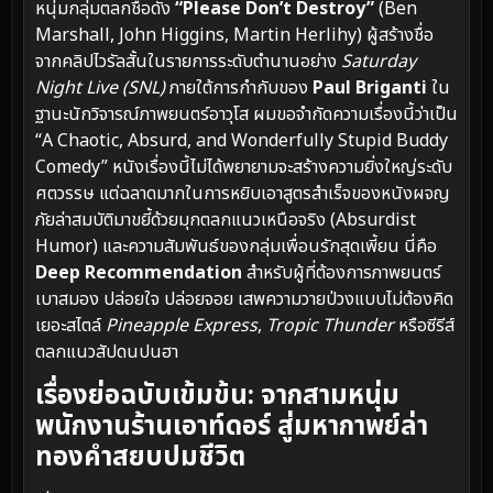
หนุ่มกลุ่มตลกชื่อดัง
“Please Don’t Destroy”
(Ben
Marshall, John Higgins, Martin Herlihy) ผู้สร้างชื่อ
จากคลิปไวรัลสั้นในรายการระดับตำนานอย่าง
Saturday
Night Live (SNL)
ภายใต้การกำกับของ
Paul Briganti
ใน
ฐานะนักวิจารณ์ภาพยนตร์อาวุโส ผมขอจำกัดความเรื่องนี้ว่าเป็น
“A Chaotic, Absurd, and Wonderfully Stupid Buddy
Comedy” หนังเรื่องนี้ไม่ได้พยายามจะสร้างความยิ่งใหญ่ระดับ
ศตวรรษ แต่ฉลาดมากในการหยิบเอาสูตรสำเร็จของหนังผจญ
ภัยล่าสมบัติมาขยี้ด้วยมุกตลกแนวเหนือจริง (Absurdist
Humor) และความสัมพันธ์ของกลุ่มเพื่อนรักสุดเพี้ยน นี่คือ
Deep Recommendation
สำหรับผู้ที่ต้องการภาพยนตร์
เบาสมอง ปล่อยใจ ปล่อยจอย เสพความวายป่วงแบบไม่ต้องคิด
เยอะสไตล์
Pineapple Express
,
Tropic Thunder
หรือซีรีส์
ตลกแนวสัปดนปนฮา
เรื่องย่อฉบับเข้มข้น: จากสามหนุ่ม
พนักงานร้านเอาท์ดอร์ สู่มหากาพย์ล่า
ทองคำสยบปมชีวิต