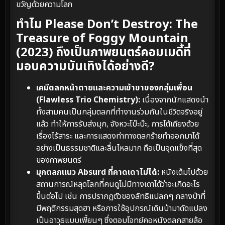
ขวัญด้วยความโลภ
ทำไม Please Don’t Destroy: The
Treasure of Foggy Mountain
(2023) ถึงเป็นภาพยนตร์คอมเมดี้ที่
มอบความบันเทิงได้อย่างดี?
เคมีตลกหน้าตายและความเข้าขาของกลุ่มเพื่อน
(Flawless Trio Chemistry):
เนื่องจากนักแสดงนำ
ทั้งสามคนเป็นกลุ่มตลกที่ทำงานร่วมกันในชีวิตจริงอยู่
แล้ว ทำให้การรับส่งมุก, จังหวะโบ๊ะบ๊ะ, การโต้เถียงด้วย
เรื่องไร้สาระ และการแสดงท่าทางตลกร้ายทำออกมาได้
อย่างเป็นธรรมชาติและลื่นไหลมาก ถือเป็นจุดแข็งที่สุด
ของภาพยนตร์
มุกตลกแนว Absurd ที่คาดเดาไม่ได้:
หนังเต็มไปด้วย
สถานการณ์หลุดโลกที่คนดูไม่มีทางเดาได้ว่าจะเกิดอะไร
ขึ้นต่อไป เช่น การปรากฏตัวของลัทธิแปลกๆ กลางป่าที่
มีพฤติกรรมสุดฮา หรือการใช้อุปกรณ์เดินป่ามาดัดแปลง
เป็นอาวุธแบบเพี้ยนๆ ซึ่งตอบโจทย์คอหนังตลกสายล้อ