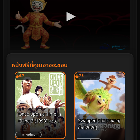
หนังฟรีที่คุณอาจจะชอบ
6.7
7.3
Once Upon a Time in
Swapped สลับร่างผจญ
China 3 (1993) หวง
ภัย (2026)
เฟยหง 3 ถล่มสิงโต
คำราม
พากย์ไทย