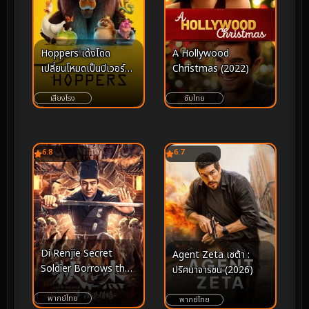
Hoppers เด้งโดด
A Hollywood
เปลี่ยนโหมดเป็นบีเวอร์
Christmas (2022)
(2026)
เสียงโรง
ซับไทย
6.8
6.7
Di Renjie Secret
Agent Zeta เซต้า :
Soldier Borrows the
ปริศนาจารชน (2026)
Road ตี๋เหรินเจี๋ย เส้น
ทางปริศนา (2023)
พากย์ไทย
พากย์ไทย