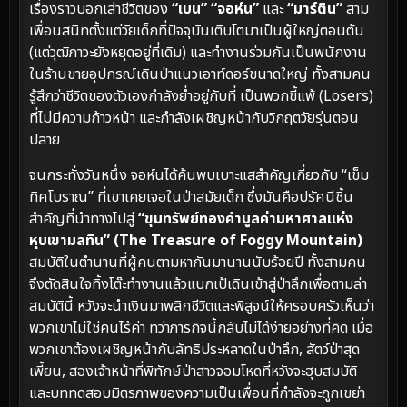
เรื่องราวบอกเล่าชีวิตของ
“เบน” “จอห์น”
และ
“มาร์ติน”
สาม
เพื่อนสนิทตั้งแต่วัยเด็กที่ปัจจุบันเติบโตมาเป็นผู้ใหญ่ตอนต้น
(แต่วุฒิภาวะยังหยุดอยู่ที่เดิม) และทำงานร่วมกันเป็นพนักงาน
ในร้านขายอุปกรณ์เดินป่าแนวเอาท์ดอร์ขนาดใหญ่ ทั้งสามคน
รู้สึกว่าชีวิตของตัวเองกำลังย่ำอยู่กับที่ เป็นพวกขี้แพ้ (Losers)
ที่ไม่มีความก้าวหน้า และกำลังเผชิญหน้ากับวิกฤตวัยรุ่นตอน
ปลาย
จนกระทั่งวันหนึ่ง จอห์นได้ค้นพบเบาะแสสำคัญเกี่ยวกับ “เข็ม
ทิศโบราณ” ที่เขาเคยเจอในป่าสมัยเด็ก ซึ่งมันคือปรัศนีชิ้น
สำคัญที่นำทางไปสู่
“ขุมทรัพย์ทองคำมูลค่ามหาศาลแห่ง
หุบเขามลทิน” (The Treasure of Foggy Mountain)
สมบัติในตำนานที่ผู้คนตามหากันมานานนับร้อยปี ทั้งสามคน
จึงตัดสินใจทิ้งโต๊ะทำงานแล้วแบกเป้เดินเข้าสู่ป่าลึกเพื่อตามล่า
สมบัตินี้ หวังจะนำเงินมาพลิกชีวิตและพิสูจน์ให้ครอบครัวเห็นว่า
พวกเขาไม่ใช่คนไร้ค่า ทว่าภารกิจนี้กลับไม่ได้ง่ายอย่างที่คิด เมื่อ
พวกเขาต้องเผชิญหน้ากับลัทธิประหลาดในป่าลึก, สัตว์ป่าสุด
เพี้ยน, สองเจ้าหน้าที่พิทักษ์ป่าสาวจอมโหดที่หวังจะฮุบสมบัติ
และบททดสอบมิตรภาพของความเป็นเพื่อนที่กำลังจะถูกเขย่า