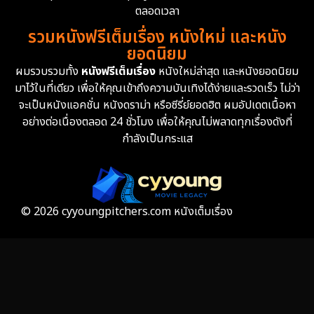
Erotic
36
ตลอดเวลา
รวมหนังฟรีเต็มเรื่อง หนังใหม่ และหนัง
Family ครอบครัว
360
ยอดนิยม
ผมรวบรวมทั้ง
หนังฟรีเต็มเรื่อง
หนังใหม่ล่าสุด และหนังยอดนิยม
Fantasy จินตนาการ
327
มาไว้ในที่เดียว เพื่อให้คุณเข้าถึงความบันเทิงได้ง่ายและรวดเร็ว ไม่ว่า
จะเป็นหนังแอคชั่น หนังดราม่า หรือซีรี่ย์ยอดฮิต ผมอัปเดตเนื้อหา
Fiction
9
อย่างต่อเนื่องตลอด 24 ชั่วโมง เพื่อให้คุณไม่พลาดทุกเรื่องดังที่
กำลังเป็นกระแส
Film
57
Gothic
3
Grief
7
© 2026 cyyoungpitchers.com หนังเต็มเรื่อง
HBO GO
6
HBO Max
3
Healing
15