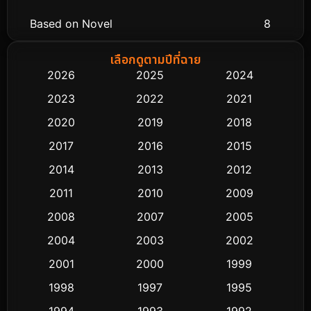
Based on Novel
8
Biography ชีวิตจริง
75
เลือกดูตามปีที่ฉาย
2026
2025
2024
Black Comedy
303
2023
2022
2021
Classic หนังคลาสสิก
48
2020
2019
2018
2017
2016
2015
Comedy ตลก
435
2014
2013
2012
Coming-of-age ชีวิตวัยรุ่น
63
2011
2010
2009
Crime อาชญากรรม
511
2008
2007
2005
2004
2003
2002
Cult Film
4
2001
2000
1999
Culture
9
1998
1997
1995