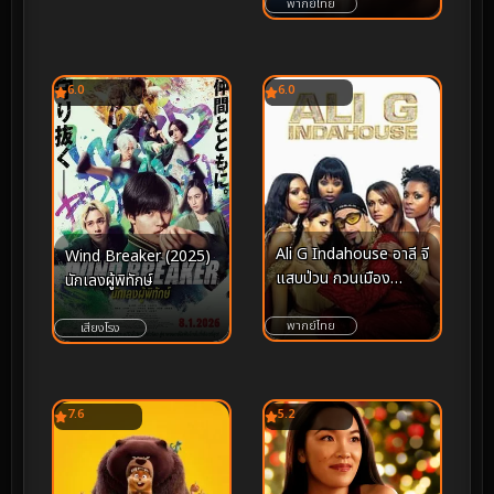
พากย์ไทย
6.0
6.0
Ali G Indahouse อาลี จี
Wind Breaker (2025)
แสบป่วน กวนเมือง
นักเลงผู้พิทักษ์
(2002)
พากย์ไทย
เสียงโรง
7.6
5.2