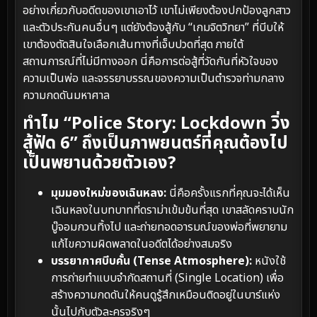
อย่างเกี่ยวกับอดีตของเขาเอาไว้ เขาไม่เพียงต้องปกป้องลูกสาว
และตัวประกันคนอื่นๆ แต่ยังต้องสู้กับ “เกมจิตวิทยา” ที่บีบให้
เขาต้องตัดสินใจเลือกเส้นทางที่เจ็บปวดที่สุด ภายใต้
สถานการณ์ที่ไม่มีทางออก นี่คือการต่อสู้ที่วัดกันที่หัวใจของ
ความเป็นพ่อ และจรรยาบรรณของความเป็นตำรวจท่ามกลาง
ความกดดันมหาศาล
ทำไม “Police Story: Lockdown วิ่ง
สู้ฟัด 6” ถึงเป็นภาพยนตร์ที่คุณต้องไป
เป็นพยานด้วยตัวเอง?
มุมมองใหม่ของเฉินหลง:
นี่คือครั้งแรกที่คุณจะได้เห็น
เฉินหลงในบทบาทที่ดราม่าเข้มข้นที่สุด เขาสลัดคราบนัก
บู๊จอมกวนทิ้งไป และถ่ายทอดอารมณ์ของพ่อที่พยายาม
แก้ไขความผิดพลาดในอดีตได้อย่างสมจริง
บรรยากาศบีบคั้น (Tense Atmosphere):
หนังใช้
การถ่ายทำแบบจำกัดสถานที่ (Single Location) เพื่อ
สร้างความกดดันให้คนดูรู้สึกเหมือนติดอยู่ในบาร์แห่ง
นั้นไปกับตัวละครจริงๆ