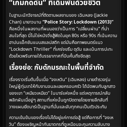
“เกมกดดัน” ที่เดิมพันด้วยชีวิต
ในฐานะนักวิจารณ์ที่ติดตามผลงานของ เฉินหลง (Jackie
Chan) มายาวนาน
“Police Story: Lockdown (2013)”
คือหนึ่งในผลงานที่ผมมองว่าเป็นการ “เปลี่ยนผ่าน” ที่น่า
สนใจที่สุด นี่ไม่ใช่หนังวิ่งสู้ฟัดในยุค 80s หรือ 90s ที่เน้นความ
ฮาปนแอ็กชันแบบสแลปสติก แต่มันคือภาพยนตร์แนว
“Lockdown Thriller” ที่เคร่งขรึม ดุดัน และเน้นการปะทะ
ด้วยไหวพริบภายใต้บรรยากาศที่บีบคั้นถึงขีดสุด
เรื่องย่อ: กับดักมรณะในพื้นที่จำกัด
เรื่องราวเริ่มต้นขึ้นเมื่อ “จงเหวิน” (เฉินหลง) นายตำรวจรุ่น
ใหญ่ผู้ทุ่มเทให้กับงานจนละเลยครอบครัว ได้นัดพบกับลูกสาว
ของเขา “เหมียวเหมียว” ในบาร์แห่งหนึ่ง แต่เหตุการณ์กลับ
พลิกผันเมื่อจู่ๆ สถานที่แห่งนั้นถูกปิดตายโดยชายลึกลับที่
วางแผนยึดบาร์เป็นฐานที่มั่นและจับทุกคนเป็นตัวประกัน
ความเข้มข้นของเรื่องไม่ได้อยู่แค่การต่อสู้ แต่คือการที่ “จงเห
วิน” ต้องเผชิญหน้ากับฆาตกรที่ดูเหมือนจะกุมความลับบาง