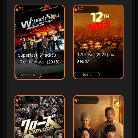
7.2
8.7
12th Fail (2023) คน
Superfast! ฟาสต์เจ็บ
สอบตก
เร็ว…แรงทะลุฮา (2015)
ซับไทย
พากย์ไทย
6.5
5.3