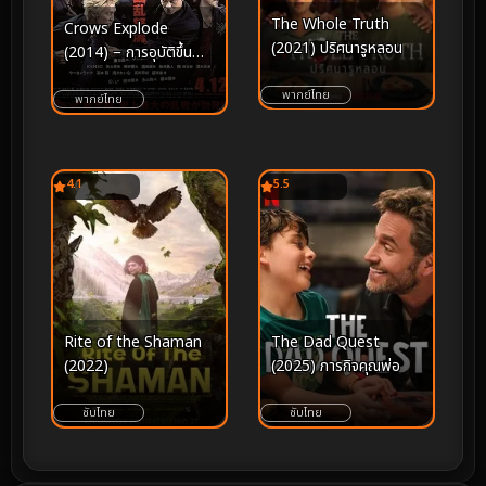
The Whole Truth
Crows Explode
(2021) ปริศนารูหลอน
(2014) – การอุบัติขึ้น
ของยุคสมัยใหม่ และ
พากย์ไทย
สงครามชิงบัลลังก์เหนือ
พากย์ไทย
จุดสูงสุดของซูซูรัน
4.1
5.5
Rite of the Shaman
The Dad Quest
(2022)
(2025) ภารกิจคุณพ่อ
ซับไทย
ซับไทย