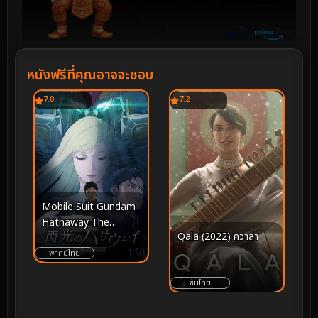
หนังฟรีที่คุณอาจจะชอบ
7.0
7.2
Mobile Suit Gundam
Hathaway The
Qala (2022) ควาล่า
Sorcery of Nymph
Circe (2026) โมบิลสูท
พากย์ไทย
กันดั้ม ฮาธาเวย์ เดอะ
ซับไทย
ซอร์เซอรี ออฟ นิมฟ์
เซอร์ซี