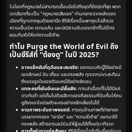
ในโลกที่กฎหมายไม่สามารถเอื้อมมือไปถึงจุดที่มืดมิดที่สุด พวก
เขาเลือกที่จะเป็น “กฎหมายเสียเอง” ท่ามกลางฉากหลังของ
เมืองที่ถูกปกคลุมด้วยเงามืด ซีรีส์เรื่องนี้จะพาคุณไปสำรวจ
ความเจ็บปวด ความแค้น และปณิธานอันแรงกล้าที่ไม่มีใคร
ยอมก้มหัวให้แก่ความชั่วร้าย
ทำไม Purge the World of Evil ถึง
เป็นซีรีส์ที่ “ต้องดู” ในปี 2025?
ฉากแอ็กชันที่ดุดันและสมจริง:
ออกแบบคิวบู๊ได้อย่างมี
เอกลักษณ์ ดิบ เถื่อน และทรงพลัง ทุกฉากปะทะสะท้อน
ถึงแรงจูงใจของตัวละครได้อย่างชัดเจน
บทละครที่เข้มข้นและมีชั้นเชิง:
การเล่าเรื่องที่ไม่ได้มีแค่
ขาวกับดำ แต่เต็มไปด้วยสีเทาของศีลธรรมที่บีบคั้นให้คน
ดูต้องเอาใจช่วยตัวละครอย่างหลีกเลี่ยงไม่ได้
งานภาพระดับภาพยนตร์:
การคุมโทนภาพที่ถ่ายทอด
บรรยากาศของ “เงามืด” และ “ความชั่วร้าย” ออกมาได้
ทรงพลัง สร้างอารมณ์ร่วมให้ผู้ชมได้ตั้งแต่นาทีแรก
การตั้งคำถามต่อสังคม:
ซีรีส์เรื่องนี้กล้าที่จะจี้จุดอ่อนข