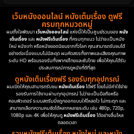
1988
1986
1985
Detective สืบสวน
59
เว็บหนังออนไลน์ หนังเต็มเรื่อง ดูฟรี
1983
1982
1981
ครบทุกหมวดหมู่
1978
1974
1971
Disaster
13
ผมตั้งใจพัฒนา
เว็บหนังออนไลน์
แห่งนี้ให้เป็นศูนย์รวมของ
หนัง
1962
เต็มเรื่อง
และ
หนังฟรีเต็มเรื่อง
ที่ครบทุกแนว ไม่ว่าจะเป็นหนัง
Disney+
4
ใหม่ หนังเก่า หรือหนังยอดนิยมจากทั่วโลก คุณสามารถรับชมได้
Documentary สารคดี
94
อย่างต่อเนื่องแบบไม่มีสะดุด ผมคัดสรรทั้งภาพและเสียงคุณภาพ
ระดับ HD พร้อมรองรับทั้งพากย์ไทยและซับไทย เพื่อให้คุณได้รับ
Drama ดราม่า
(1,451)
ประสบการณ์การดูหนังที่ดีที่สุด
ดูหนังเต็มเรื่องฟรี รองรับทุกอุปกรณ์
Dystopian
16
ผมเปิดให้คุณสามารถรับชม
หนังเต็มเรื่อง
ได้ฟรี โดยไม่มีค่าใช้จ่าย
รองรับการใช้งานผ่านทุกอุปกรณ์ ไม่ว่าจะเป็นมือถือหรือ
Emotional
61
คอมพิวเตอร์ ระบบสตรีมมิ่งถูกออกแบบให้โหลดไว ไม่กระตุก และ
สามารถเลือกความคมชัดได้หลากหลายระดับ เช่น 480p, 720p,
Epic มหากาพย์
216
1080p และ 4K เพื่อให้คุณดู
หนังฟรีเต็มเรื่อง
ได้อย่างลื่นไหล
Erotic
36
ตลอดเวลา