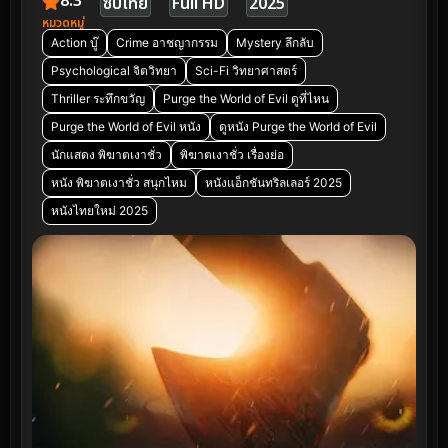
8.3
ซับไทย
Full HD
2025
หมวดหมู่
Action บู๊
Crime อาชญากรรม
Mystery ลึกลับ
Psychological จิตวิทยา
Sci-Fi วิทยาศาสตร์
Thriller ระทึกขวัญ
Purge the World of Evil ดูที่ไหน
Purge the World of Evil หนัง
ดูหนัง Purge the World of Evil
นักแสดง พิฆาตเงาชั่ว
พิฆาตเงาชั่ว เรื่องย่อ
หนัง พิฆาตเงาชั่ว สนุกไหม
หนังแอ็กชันทริลเลอร์ 2025
หนังไทยใหม่ 2025