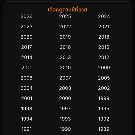
Biography ชีวิตจริง
75
เลือกดูตามปีที่ฉาย
2026
2025
2024
Black Comedy
303
2023
2022
2021
Classic หนังคลาสสิก
48
2020
2019
2018
2017
2016
2015
Comedy ตลก
435
2014
2013
2012
Coming-of-age ชีวิตวัยรุ่น
63
2011
2010
2009
Crime อาชญากรรม
511
2008
2007
2005
2004
2003
2002
Cult Film
4
2001
2000
1999
Culture
9
1998
1997
1995
Dance เต้น
1994
1993
1992
10
1991
1990
1989
Detective สืบสวน
72