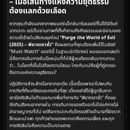
– เมื่อเส้นทางแห่งความยุติธรรม
ต้องแลกด้วยเลือด
หากคุณกำลังมองหาภาพยนตร์แอ็กชันทริลเลอร์ที่ไม่ได้มีดีแค่
ฉากปะทะ แต่เป็นงานภาพที่ตั้งคำถามถึงศีลธรรมและนิยามของ
ความชั่วร้ายในสังคมยุคใหม่
“Purge the World of Evil
(2025) – พิฆาตเงาชั่ว”
คือผลงานที่คุณต้องเพิ่มไว้ในลิสต์
“Must-Watch” ของปีนี้ ในฐานะนักวิจารณ์ ผมขอบอกเลยว่า
นี่คือการเดินทางอันมืดหม่นที่ทำให้ผู้ชมต้องกลับมาทบทวน
ว่า… ในโลกที่เต็มไปด้วยความโสมม ใครกันแน่คือผู้ที่คู่ควรจะ
ถือดาบแห่งความยุติธรรม?
ปฏิบัติการชำระล้างโลกจากเงามืด เนื้อเรื่องพาเราไปพบกับ
ภารกิจที่ตึงเครียดและกดดันที่สุด เมื่อเหล่าฮีโร่ผู้ถูกลืมจาก
เงามืดตัดสินใจก้าวออกมาเพื่อทำภารกิจ “พิฆาตเงาชั่ว” ที่คอย
กัดกินสังคมจากภายใน การเดินทางของตัวเอกไม่ใช่แค่การไล่
ล่าอาชญากรทั่วไป แต่คือการปะทะกับโครงสร้างอำนาจที่ฝังราก
ลึกและเน่าเฟะ ทุกก้าวย่างของพวกเขาคือความเสี่ยง และทุก
การตัดสินใจคือความเป็นความตาย