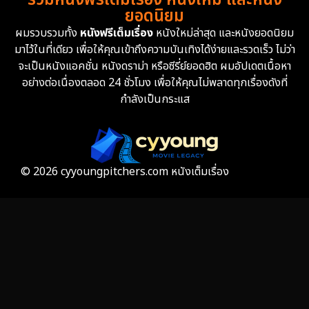
รวมหนังฟรีเต็มเรื่อง หนังใหม่ และหนัง
Family ครอบครัว
360
ยอดนิยม
ผมรวบรวมทั้ง
หนังฟรีเต็มเรื่อง
หนังใหม่ล่าสุด และหนังยอดนิยม
Fantasy จินตนาการ
327
มาไว้ในที่เดียว เพื่อให้คุณเข้าถึงความบันเทิงได้ง่ายและรวดเร็ว ไม่ว่า
จะเป็นหนังแอคชั่น หนังดราม่า หรือซีรี่ย์ยอดฮิต ผมอัปเดตเนื้อหา
Fiction
9
อย่างต่อเนื่องตลอด 24 ชั่วโมง เพื่อให้คุณไม่พลาดทุกเรื่องดังที่
กำลังเป็นกระแส
Film
57
Gothic
3
Grief
7
© 2026 cyyoungpitchers.com หนังเต็มเรื่อง
HBO GO
6
HBO Max
3
Healing
15
Heist
25