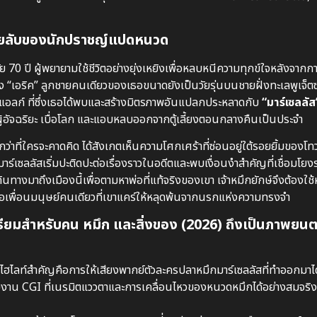
ายใยลับของนักปราชญ์แปดหนวด
 70 ปี ผู้พยายามใช้ชีวิตอย่างยุ่งเหยิงเพื่อหลบหนีความทุกข์ใจหลังจากก
 “เอริค” ลูกชายคนเดียวของเธอขนาดยังเป็นวัยรุ่นบนชายฝั่งทะเลพูเจ็ตซ
แอลก์ ที่ซึ่งเธอได้พบและสร้างมิตรภาพอันแปลกประหลาดกับ
“มาร์เซลลัส
้อัจฉริยะ เบื่อโลก และแอบหลบออกจากตู้เลี้ยงตอนกลางคืนเป็นประจำ
าที่ใครจะคาดคิด ได้สังเกตเห็นความโศกเศร้าที่ซ่อนอยู่ใต้รอยยิ้มของโทว
าร์เซลลัสเริ่มปะติดปะต่อเรื่องราวในอดีตและพบเงื่อนงำสำคัญที่เชื่อมโยง
ินทางมาถึงเมืองนี้เพื่อตามหาพ่อที่แท้จริงของเขา เจ้าหมึกยักษ์จึงต้องใ
เหลือเพื่อนมนุษย์คนเดียวที่เขาแคร์ให้หลุดพ้นจากนรกแห่งความทรงจำ
สำหรับคน หมึก และสิ่งของ (2026) ถึงเป็นภาพยนตร
ไฮไลท์สำคัญคือการให้เสียงพากย์ตัวละครปลาหมึกมาร์เซลลัสที่ทำออกมาได
กับงาน CGI ที่เนรมิตแววตาและการเคลื่อนไหวของหนวดหมึกได้อย่างสมจริง 