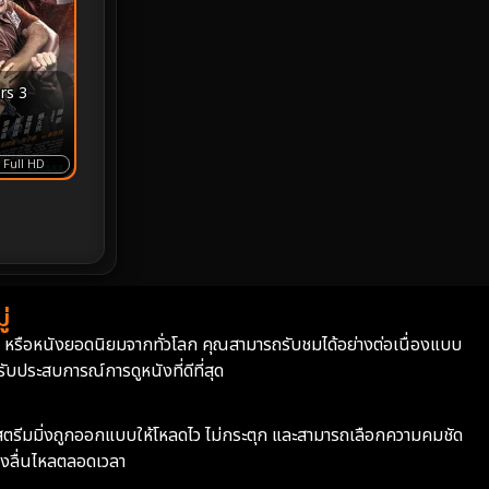
Prime Video
22
Psychological จิตวิทยา
942
rs 3
Rescue กู้ภัย
12
Full HD
Revenge
37
Road Trip
8
Romance โรแมนติก
356
่
Romantic
145
่า หรือหนังยอดนิยมจากทั่วโลก คุณสามารถรับชมได้อย่างต่อเนื่องแบบ
บประสบการณ์การดูหนังที่ดีที่สุด
Romantic Comedy
180
ะบบสตรีมมิ่งถูกออกแบบให้โหลดไว ไม่กระตุก และสามารถเลือกความคมชัด
Satire
12
างลื่นไหลตลอดเวลา
School
6