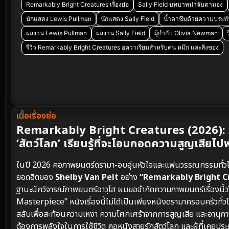
Remarkably Bright Creatures เรื่องย่อ
Sally Field บทบาทน่าจับตามอง
นักแสดง Lewis Pullman
นักแสดง Sally Field
น้ำตาซึมด้วยความประท
ผลงาน Lewis Pullman
ผลงาน Sally Field
ผู้กำกับ Olivia Newman
รีวิว Remarkably Bright Creatures อควาเรียมสำหรับคน หมึก และสิ่งของ
เนื้อเรื่องย่อ
Remarkably Bright Creatures (2026): ภาพ
‘สัตว์โลก’ เรียนรู้ที่จะโอบกอดความสูญเสียไป
ในปี 2026 คอภาพยนตร์ดรามา-อบอุ่นหัวใจและแฟนวรรณกรรมทั่วโล
ยอดฮิตของ
Shelby Van Pelt
อย่าง
“Remarkably Bright C
ฐานะนักวิจารณ์ภาพยนตร์อาวุโส ผมขอจำกัดความภาพยนตร์เรื่องน
Masterpiece” หนังเรื่องนี้ไม่ได้เป็นเพียงหนังดรามาครอบครัวทั
สลับเพื่อสะท้อนความเหงา ความโศกเศร้าจากการสูญเสีย และอานุภาพข
ต้องการพลังใจในการใช้ชีวิต คอหนังสายรักสัตว์โลก และผู้ที่เคยป