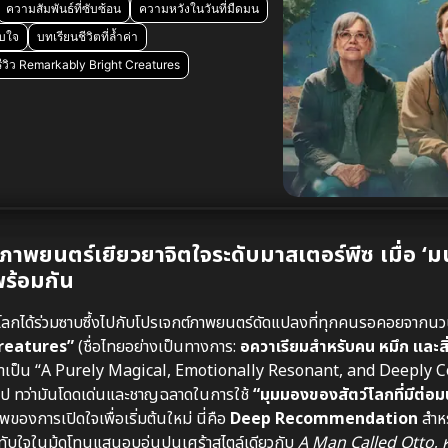
ความสัมพันธ์ที่ซับซ้อน
ความหวังในวันที่มืดมน
ับใจ
บทเรียนชีวิตที่ล้ำค่า
รีวิว Remarkably Bright Creatures
ยนตร์เยียวยาจิตใจระดับมาสเตอร์พีซ เมื่อ ‘มน
พร้อมกัน
กได้ร่วมซาบซึ้งไปกับโปรเจกต์ภาพยนตร์ดัดแปลงที่ทุกคนรอคอยจากนวน
reatures”
(ชื่อไทยอย่างเป็นทางการ:
อควาเรียมสำหรับคน หมึก และส
ี้ว่าเป็น “A Purely Magical, Emotionally Resonant, and Deeply
่วไป ทว่ามันโดดเด่นและชาญฉลาดในการใช้
“มุมมองของสัตว์โลกที่มีต่อม
องการเปิดใจเพื่อเริ่มต้นใหม่ นี่คือ
Deep Recommendation
สำหรั
ระทับใจในมู้ดโทนแสนอบอุ่นปนเศร้าสไตล์เดียวกับ
A Man Called Otto
,