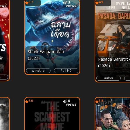
6.7
13
4.9
iews
views
Shark Evil ฉลามเดือด
ัก
(2023)
Pasada Barurot 
(2026)
พากย์ไทย
Full HD
D
ซับไทย
6.0
10
5.8
ews
views