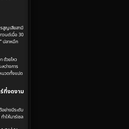
Emotional
61
Epic มหากาพย์
225
ารสูญเสียสามี
าวนด์เมื่อ 30
Erotic
36
”
ปลาหมึก
Family ครอบครัว
372
า ด้วยไหว
Fantasy จินตนาการ
339
ระหว่างการ
ช้หนวดทั้งแปด
Fiction
9
Film
57
์ที่งดงาม
Gothic
3
้อย่างมีระดับ
Grief
7
ทำให้มาร์เซล
HBO GO
6