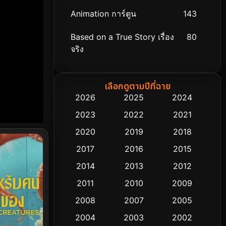
Animation การ์ตูน
143
Based on a True Story เรื่อง
80
จริง
Based on Novel
8
เลือกดูตามปีที่ฉาย
Biography ชีวิตจริง
76
2026
2025
2024
2023
2022
2021
Black Comedy
323
2020
2019
2018
Classic หนังคลาสสิก
48
2017
2016
2015
Comedy ตลก
453
2014
2013
2012
2011
2010
2009
Coming-of-age ชีวิตวัยรุ่น
64
2008
2007
2005
Crime อาชญากรรม
530
2004
2003
2002