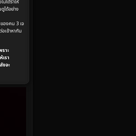
่ได้ร่ำไห้
ูได้อย่าง
HBO Max
3
ิตของคน 3 เจ
Healing
15
ต่อเข้าหากัน
Heist
26
เพราะ
Historical
7
ห้เรา
ลังจะ
History ประวัติศาสตร์
53
Holiday
2
Horror สยองขวัญ
391
Human
49
Inspirational แรงบันดาลใจ
156