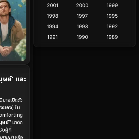
Cult Film
2001
2000
1999
4
1998
1997
1995
Culture
9
1994
1993
1992
Dance เต้น
10
1991
1990
1989
1988
1986
1985
Detective สืบสวน
62
1983
1982
1981
Detective สืบสวน
76
1978
1974
1971
Disaster
13
ุษย์’ และ
1962
Disney+
4
ิยายเปิดตัว
Documentary สารคดี
95
ิ่งของ
) ใน
 Comforting
Drama ดราม่า
(1,504)
นุษย์”
มาตัด
บผู้ที่
Dystopian
16
หลานม่า
หรือ