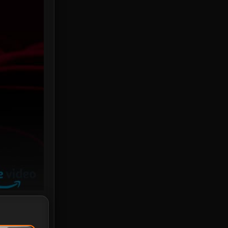
Investigation
33
iQIYI
18
Kids
16
LGBTQ
5
Love
25
Martial
6
Martial Arts
36
marvel
2
Melodrama
6
Military
7