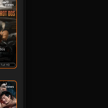
20
MONOMAX
1
views
Monster
25
Movie Collection
3
Musical เพลง
66
Mystery ลึกลับ
372
dos
nature
4
Full HD
Parody
3
Period ย้อนยุค
95
3
views
Political การเมือง
20
Political การเมือง
41