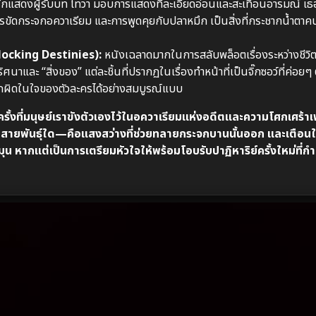
กแสดงผู้รับบท โทวา มอบการแสดงที่ละเอียดอ่อนและสะเทือนอารมณ์ เธอไม
ขัดกระจกอควาเรียม และการพูดคุยกับปลาหมึก เป็นสิ่งที่กระชากน้ำตาคนด
rlocking Destinies):
หนังเฉลาดมากในการสลับพล็อตเรื่องระหว่างชีว
าและ “สิ่งของ” แต่ละชิ้นที่ปรากฏในเรื่องทำหน้าที่เป็นจิ๊กซอว์ที่ค่อยๆ 
สึกผิดในใจของตัวละครได้อย่างสมบูรณ์แบบ
รั้งที่มนุษย์เราขังตัวเองไว้ในอควาเรียมแห่งอดีตและความโศกเศร้า
วิตสายพันธุ์ใด—คือแสงสว่างที่ช่วยทลายกระจกบานนั้นออก และเตือนใ
ุน หากแต่เป็นการเตรียมหัวใจให้พร้อมโอบรับปาฏิหาริย์ครั้งใหม่ที่กำ