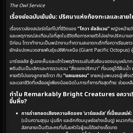
The Owl Service
เรื่องย่อฉบับเข้มข้น: ปริศนาแห่งท้องทะเลและส
เรื่องราวส่องสปอร์ตไลท์ไปที่ชีวิตของ
“โทวา ซัลลิแวน”
หญิงหม้ายวัย
และเหตุการณ์สะเทือนใจที่สุดในชีวิตคือการหายตัวไปอย่างปริศนาของ
ปีก่อน โทวาทำงานเป็นพนักงานทำความสะอาดกะดึกที่อควาเรียมซาว
ยักษ์แปดหนวดสายพันธุ์แปซิฟิกเหนือ (Giant Pacific Octopus) ผู
มาร์เซลลัส ผู้มองเห็นและเข้าใจพฤติกรรมอันซับซ้อนของมนุษย์มากกว่
พริบอันเป็นเลิศและการรวบรวม “สิ่งของปริศนา” ที่จมอยู่ใต้ผืนน้ำ ม
หายตัวไปของลูกชายโทวา กับ
“แคเมอรอน”
ชายหนุ่มพเนจรผู้เพิ่งเด
และเวลาชีวิตที่เหลืออยู่เพียงน้อยนิดในการทำภารกิจสุดท้าย: ช่วย
ทำไม Remarkably Bright Creatures อควาเรียม
ขึ้นหิ้ง?
การถ่ายทอดเสียงความคิดของ ‘มาร์เซลลัส’ ที่เปี่ยมเสน่ห์:
(เน้นความสุขุม นุ่มลึก และจิกกัดมนุษย์อย่างเอ็นดู) ผนวก
ลัสกลายเป็นตัวละครที่ขโมยหัวใจผู้ชมได้อย่างเด็ดขาด