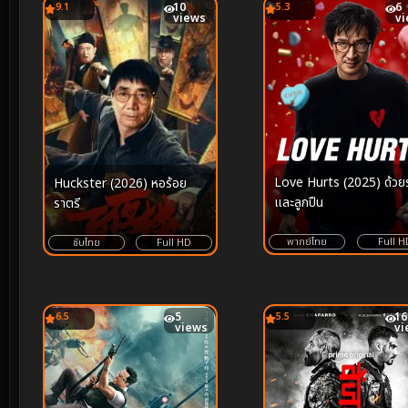
9.1
10
5.3
6
views
v
Love Hurts (2025) ด้วยร
Huckster (2026) หอร้อย
และลูกปืน
ราตรี
พากย์ไทย
Full H
ซับไทย
Full HD
6.5
5
5.5
16
views
vi