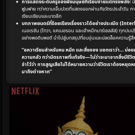
การแสดงระดับครูของฝั่งมนุษย์ที่เรียบง่ายแต่ทรงพลัง:
นั
ฟูมฟาย ทว่าความเจ็บปวดที่แสดงออกผ่านกิจวัตรประจำวัน การ
เงียบเชียบและบาดลึก
บทภาพยนตร์ที่ร้อยเรียงเรื่องราวได้อย่างประณีต (Inte
เนอเรชัน (โทวา, แคเมอรอน และเจ้าหมึกมาร์เซลลัส) ทุกปมปริศน
อย่างพอดิบพอดี นำไปสู่บทสรุปที่อบอุ่นและปลดล็อคความรู้
“อควาเรียมสำหรับคน หมึก และสิ่งของ บอกเราว่า… บ่อยค
ความกลัว ทว่ามิตรภาพที่แท้จริง—ไม่ว่าจะมาจากสิ่งมีชี
จำไว้ว่า การสูญเสียไม่ได้หมายความว่าชีวิตเราต้องหยุดหม
มาถึงต่างหาก”