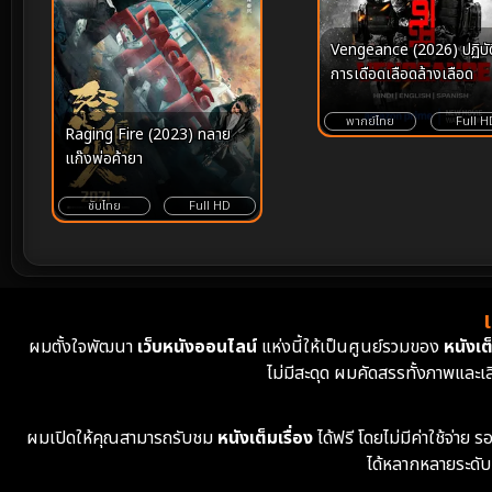
Vengeance (2026) ปฏิบัต
การเดือดเลือดล้างเลือด
พากย์ไทย
Full H
Raging Fire (2023) ทลาย
แก๊งพ่อค้ายา
ซับไทย
Full HD
ผมตั้งใจพัฒนา
เว็บหนังออนไลน์
แห่งนี้ให้เป็นศูนย์รวมของ
หนังเต็
ไม่มีสะดุด ผมคัดสรรทั้งภาพและเ
ผมเปิดให้คุณสามารถรับชม
หนังเต็มเรื่อง
ได้ฟรี โดยไม่มีค่าใช้จ่า
ได้หลากหลายระดับ