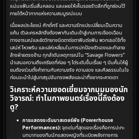
แน่นแฟ้นเริ่มสั่นคลอน และเผยให้เห็นรอยร้าวลึกที่ถูกซ่อนไว้
ภายใต้หน้ากากแห่งความสมบูรณ์แบบ
เมื่อผลประโยชน์ ศักดิ์ศรี และความรักแปรเปลี่ยนเป็นความ
แค้น ตัวละครหลักจึงต้องพากันเดินเข้าสู่เกมการเชือดเฉือน
ทางอารมณ์และจิตวิทยาชนิดตาต่อตาฟันต่อฟัน พวกเธอใช้ทั้ง
เสน่ห์ ไหวพริบ และเล่ห์เหลี่ยมในการปกป้องตัวเองและทำลาย
ล้างฝ่ายตรงข้าม ทุกลำดับเหตุการณ์ใน “Savage Flowers”
นำเสนอความตึงเครียดที่ค่อย ๆ ไต่ระดับขึ้นเรื่อย ๆ บีบคั้นให้ผู้
ชมต้องร่วมตั้งคำถามกับความจริง ความลวง และศีลธรรมในใจ
ก่อนจะนำไปสู่บทสรุปอันทรงพลังและน่าทึ่งยากจะคาดเดา
วิเคราะห์ความยอดเยี่ยมจากมุมมองนัก
วิจารณ์: ทำไมภาพยนตร์เรื่องนี้ถึงต้อง
ดู?
การแสดงระดับมาสเตอร์พีซ (Powerhouse
Performances):
จุดเด่นที่สุดของเรื่องคือการปะทะ
บทบาทของทีมนักแสดงหญิงที่ระเบิดพลังทางการ