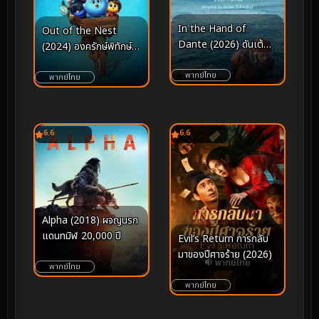
In the Hand of
Out of the Nest
Dante (2026) ดันเต้
(2024) องครักษ์พิทักษ์
ลิขิต
เจี๊ยบ
พากย์ไทย
พากย์ไทย
6.6
6.6
Alpha (2018) ผจญนรก
แดนทมิฬ 20,000 ปี
Evil’s Return การกลับ
มาของปีศาจร้าย (2026)
พากย์ไทย
พากย์ไทย