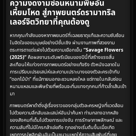
ความงดงามซ่อนหนามพิษอัน
เหี้ยมโหด สู่ภาพยนตร์ดรามาทริล
เลอร์จิตวิทยาที่คุณต้องดู
หากคุณกำลังมองหาภาพยนตร์ที่เฉลยธาตุแท้และความซับซ้อน
ในจิตใจของมนุษย์อย่างมีชั้นเชิง ผ่านงานภาพที่สวยงาม
ตระการตาแต่แฝงไปด้วยความเยือกเย็น
“Savage Flowers
(2025)”
คือผลงานระดับพรีเมียมของปีนี้ที่สร้างแรงสั่น
สะเทือนให้แก่วงการภาพยนตร์อย่างแท้จริง ตัวหนังฉลาดใน
การเปรียบเปรยเสน่ห์และความเปราะบางของตัวละครเข้ากับ
“ดอกไม้ป่า” ที่แม้ภายนอกจะชวนหลงใหล แต่ภายในกลับซ่อน
หนามแหลมและพิษร้ายที่พร้อมจะทิ่มแทงทุกคนที่ก้าวล้ำเส้นเข้า
มา
ภาพยนตร์พาดำดิ่งสู่เรื่องราวของกลุ่มตัวละครหญิงที่แวดล้อม
ไปด้วยความลึกลับและเสน่ห์อันน่าค้นหา ท่ามกลางฉากหลัง
ของสังคมที่เต็มไปด้วยการแข่งขัน การรักษาภาพลักษณ์ และ
ความลับที่ไม่มีใครกล้าเอ่ยถึง ทุกอย่างเริ่มต้นขึ้นเมื่อเกิด
เหตุการณ์พลิกผันอันเป็นชนวนเหตุให้ความสัมพันธ์ที่เคย