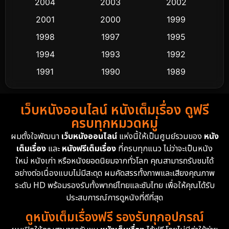
2004
2003
2002
Cult Film
4
2001
2000
1999
Culture
9
1998
1997
1995
Dance เต้น
1994
1993
1992
10
1991
1990
1989
Detective สืบสวน
62
1988
1986
1985
Detective สืบสวน
76
เว็บหนังออนไลน์ หนังเต็มเรื่อง ดูฟรี
1983
1982
1981
ครบทุกหมวดหมู่
1978
1974
1971
Disaster
13
ผมตั้งใจพัฒนา
เว็บหนังออนไลน์
แห่งนี้ให้เป็นศูนย์รวมของ
หนัง
1962
เต็มเรื่อง
และ
หนังฟรีเต็มเรื่อง
ที่ครบทุกแนว ไม่ว่าจะเป็นหนัง
Disney+
4
ใหม่ หนังเก่า หรือหนังยอดนิยมจากทั่วโลก คุณสามารถรับชมได้
Documentary สารคดี
95
อย่างต่อเนื่องแบบไม่มีสะดุด ผมคัดสรรทั้งภาพและเสียงคุณภาพ
ระดับ HD พร้อมรองรับทั้งพากย์ไทยและซับไทย เพื่อให้คุณได้รับ
Drama ดราม่า
(1,504)
ประสบการณ์การดูหนังที่ดีที่สุด
ดูหนังเต็มเรื่องฟรี รองรับทุกอุปกรณ์
Dystopian
16