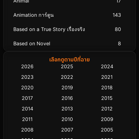
Animal
17
Animation การ์ตูน
143
Based on a True Story เรื่องจริง
80
Based on Novel
8
Biography ชีวิตจริง
76
เลือกดูตามปีที่ฉาย
2026
2025
2024
Black Comedy
323
2023
2022
2021
Classic หนังคลาสสิก
48
2020
2019
2018
2017
2016
2015
Comedy ตลก
453
2014
2013
2012
Coming-of-age ชีวิตวัยรุ่น
64
2011
2010
2009
Crime อาชญากรรม
530
2008
2007
2005