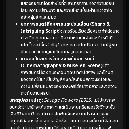
แสดงออกมาได้อย่างไร้ที่ติ สามารถถ่ายทอดความอ่อน
โยน ความเปราะบาง และความโหดเหี้ยมผ่านแววตาได้
อย่างลุ่มลึกและมีมิติ
บทภาพยนตร์ที่คมคายและซ่อนเงื่อน (Sharp &
Intriguing Script):
การร้อยเรียงเรื่องราวทำได้อย่าง
ประณีต ทุกบทสนทนามีความหมายแฝงและทำหน้าที่
เป็นจิ๊กซอว์ชิ้นสำคัญในการคลายปมปริศนา ทำให้ผู้ชม
ต้องคอยจับตาดูและคิดตามอยู่ตลอดเวลา
งานศิลป์และการจัดแสงสะท้อนอารมณ์
(Cinematography & Mise-en-Scène):
ตัว
ภาพยนตร์ใช้องค์ประกอบศิลป์ ทัศนียภาพ และโทนสี
ของดอกไม้มาเป็นสัญลักษณ์สะท้อนสภาวะจิตใจและ
ความเปลี่ยนแปลงของตัวละครได้อย่างฉลาดและงดงาม
ราวกับงานศิลปะ
บทสรุปความน่าดู:
Savage Flowers (2025)
ไม่ใช่แค่ภาพ
ยนตร์ดรามาล้างแค้นดาด ๆ แต่เป็นงานทริลเลอร์จิตวิทยาชั้น
เลิศที่วิพากษ์วิจารณ์ความสัมพันธ์และความปรารถนาของ
มนุษย์ได้อย่างเจ็บแสบและลึกซึ้ง… แนะนำอย่างยิ่งว่านี่คือคอน
เทนต์ระดับคุณภาพที่คุณ “ห้ามพลาด” ด้วยประการทั้งปวง!