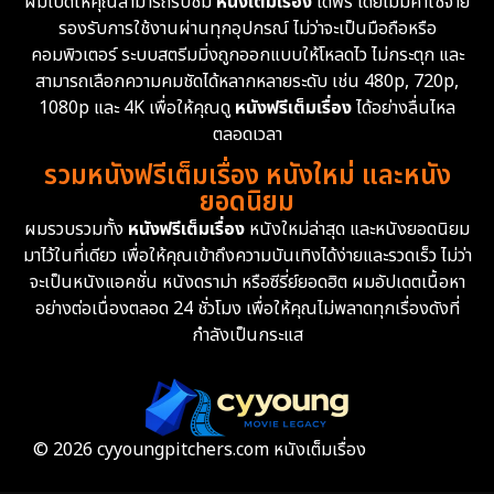
ผมเปิดให้คุณสามารถรับชม
หนังเต็มเรื่อง
ได้ฟรี โดยไม่มีค่าใช้จ่าย
รองรับการใช้งานผ่านทุกอุปกรณ์ ไม่ว่าจะเป็นมือถือหรือ
Emotional
61
คอมพิวเตอร์ ระบบสตรีมมิ่งถูกออกแบบให้โหลดไว ไม่กระตุก และ
สามารถเลือกความคมชัดได้หลากหลายระดับ เช่น 480p, 720p,
Epic มหากาพย์
225
1080p และ 4K เพื่อให้คุณดู
หนังฟรีเต็มเรื่อง
ได้อย่างลื่นไหล
Erotic
36
ตลอดเวลา
รวมหนังฟรีเต็มเรื่อง หนังใหม่ และหนัง
Family ครอบครัว
372
ยอดนิยม
ผมรวบรวมทั้ง
หนังฟรีเต็มเรื่อง
หนังใหม่ล่าสุด และหนังยอดนิยม
Fantasy จินตนาการ
339
มาไว้ในที่เดียว เพื่อให้คุณเข้าถึงความบันเทิงได้ง่ายและรวดเร็ว ไม่ว่า
จะเป็นหนังแอคชั่น หนังดราม่า หรือซีรี่ย์ยอดฮิต ผมอัปเดตเนื้อหา
Fiction
9
อย่างต่อเนื่องตลอด 24 ชั่วโมง เพื่อให้คุณไม่พลาดทุกเรื่องดังที่
กำลังเป็นกระแส
Film
57
Gothic
3
Grief
7
© 2026 cyyoungpitchers.com หนังเต็มเรื่อง
HBO GO
6