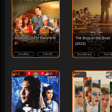
Nonnas (2025) รักนะย่ายาย
The Boys in the Boat
จ๋า
(2023)
พากย์ไทย
Full HD
Soundtrack
Full H
2.2
11
6.0
5
views
v