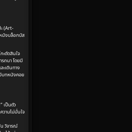
Emotional
61
Epic มหากาพย์
225
ปะ (Art-
หนังบล็อกบัส
Erotic
36
Family ครอบครัว
372
กะตัดสินใจ
รารถนา โดยมี
Fantasy จินตนาการ
339
 และเดินทาง
่มีบทหนังคอย
Fiction
9
Film
57
Gothic
3
” เป็นตัว
ความไม่มั่นใจ
Grief
7
น วิจารณ์
HBO GO
6