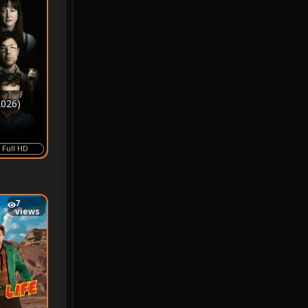
MONOMAX
1
Monster
25
Movie Collection
3
2026)
Musical เพลง
66
Mystery ลึกลับ
372
Full HD
nature
4
Parody
3
7
views
Period ย้อนยุค
95
Political การเมือง
20
Political การเมือง
41