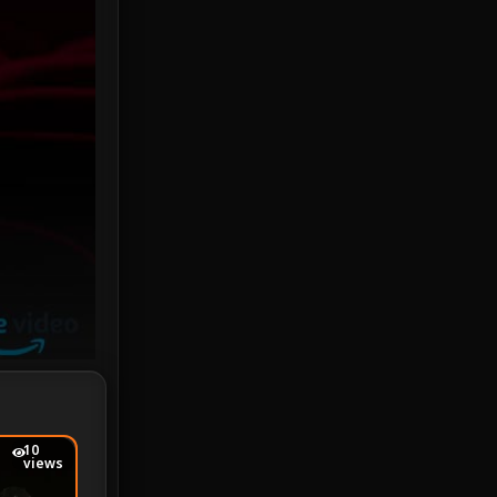
Investigation
33
iQIYI
18
Kids
16
LGBTQ
5
Love
25
Martial
6
Martial Arts
36
marvel
2
Melodrama
6
10
views
Military
7