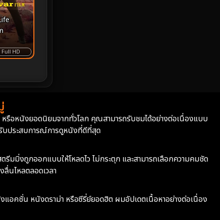
Prime Video
22
ife
ผก
Psychological จิตวิทยา
942
Full HD
Rescue กู้ภัย
12
Revenge
37
่
Road Trip
8
่า หรือหนังยอดนิยมจากทั่วโลก คุณสามารถรับชมได้อย่างต่อเนื่องแบบ
Romance โรแมนติก
356
บประสบการณ์การดูหนังที่ดีที่สุด
Romantic
145
ะบบสตรีมมิ่งถูกออกแบบให้โหลดไว ไม่กระตุก และสามารถเลือกความคมชัด
างลื่นไหลตลอดเวลา
Romantic Comedy
180
Satire
12
ังแอคชั่น หนังดราม่า หรือซีรี่ย์ยอดฮิต ผมอัปเดตเนื้อหาอย่างต่อเนื่อง
School
6