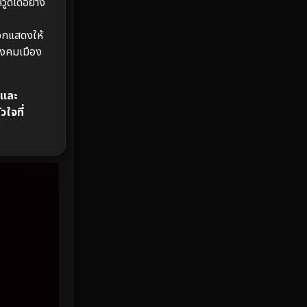
ูดได้อย่าง
HBO Max
3
ือกแสดงให้
สังคมเมือง
Healing
15
Heist
26
 และ
วใจที่
Historical
7
History ประวัติศาสตร์
53
Holiday
2
Horror สยองขวัญ
391
Human
49
Inspirational แรงบันดาลใจ
156