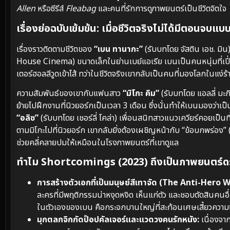
Allen
หรือซีรีส์
Fleabag
และคนที่รักการดูภาพยนตร์เป็นชีวิตจิตใจ
เรื่องย่อฉบับเข้มข้น: เมื่อชีวิตจริงไม่ได้มีตอนจ
เรื่องราวติดตามชีวิตของ
“เบน ทานากะ”
(รับบทโดย จัสติน เอช. มิน)
House Cinema) ขนาดเล็กในย่านเบย์แอเรีย เบนเป็นคนหนุ่มที่เปี
เตอร์ฮอลลีวูดเข้าไส้ ทว่าในชีวิตจริงเขากลับเป็นคนที่มองโลกในแง่
ความสัมพันธ์ของเขากับแฟนสาว
“มิโกะ คิม”
(รับบทโดย แอลลี่ มะก
ย้ายไปฝึกงานที่นิวยอร์กเป็นเวลา 3 เดือน ซึ่งนั่นทำให้เบนมองว่
“อลิซ”
(รับบทโดย เชอร์ลี่ โคล่า) เพื่อนสนิทสาวแนวเควียร์คอยเป็น
ตามมิโกะไปที่นิวยอร์ก เขากลับยิ่งต้องเผชิญหน้ากับ “ข้อบกพร่อ
ช่วยคลี่คลายปมให้เหมือนในโรงภาพยนตร์ที่เขาดูแล
ทำไม Shortcomings (2023) ถึงเป็นภาพยนตร์ดราม
การสร้างตัวเอกที่เป็นมนุษย์สีเทาจัด (The Anti-Hero
ละครที่มีพฤติกรรมน่าหงุดหงิด เห็นแก่ตัว และชอบตัดสินคนอื
ในตัวเองของเบน คือกระจกบานใหญ่ที่สะท้อนเศษเสี้ยวความ
มุกตลกจิกกัดป็อปคัลเจอร์และแวดวงคนรักหนัง:
เนื่องจา