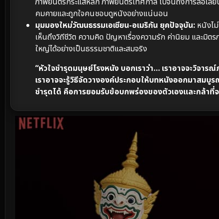
ภาพยนตร์กระแสหลัก ภาพยนตร์เทศกาล ไปจนถึงการล้อเลียน
คมคายและถูกใจคนชอบดูหนังอย่างแน่นอน
มุมมองใหม่วัฒนธรรมเอเชียน-อเมริกัน ยุคปัจจุบัน:
หนังไม่
เห็นถึงวิถีชีวิต ความคิด ปัญหาเรื่องความรัก ค่านิยม และ
ใหญ่ได้อย่างเป็นธรรมชาติและสมจริง
“หัวใจชำรุดมนุษย์โรงหนัง บอกเราว่า… เราอาจจะวิจารณ์ภ
เราอาจจะรู้วิธีจัดวางองค์ประกอบให้บทหนังออกมาสมบูรณ์แบบ 
ชำรุดได้ คือการยอมรับข้อบกพร่องของตัวเองและกล้าที่จ