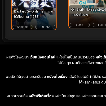
On Swift Horses (2024
Bastard Swordsman กระบี่
เกมรักซ้อนเงา
ไร้เทียมทาน (1983)
ซับไทย
Full H
พากย์ไทย
Full HD
ผมตั้งใจพัฒนา
เว็บหนังออนไลน์
แห่งนี้ให้เป็นศูนย์รวมของ
หนังเต็
ไม่มีสะดุด ผมคัดสรรทั้งภาพและเ
ผมเปิดให้คุณสามารถรับชม
หนังเต็มเรื่อง
ได้ฟรี โดยไม่มีค่าใช้จ่า
ได้หลากหลายระดับ
ผมรวบรวมทั้ง
หนังฟรีเต็มเรื่อง
หนังใหม่ล่าสุด และหนังยอดนิยมมาไว้ใ