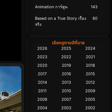
Animation การ์ตูน
143
Based on a True Story เรื่อง
80
จริง
Based on Novel
8
เลือกดูตามปีที่ฉาย
Biography ชีวิตจริง
76
2026
2025
2024
2023
2022
2021
Black Comedy
323
2020
2019
2018
Classic หนังคลาสสิก
48
2017
2016
2015
Comedy ตลก
453
2014
2013
2012
2011
2010
2009
Coming-of-age ชีวิตวัยรุ่น
64
2008
2007
2005
Crime อาชญากรรม
530
2004
2003
2002