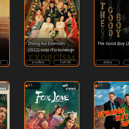
Zhong Kui Exorcism
The Good Boy (
(2022) จงขุย ตำนานเทพอสูร
พากย์ไทย
Full HD
ซับไทย
D
8.5
6
6.2
iews
views