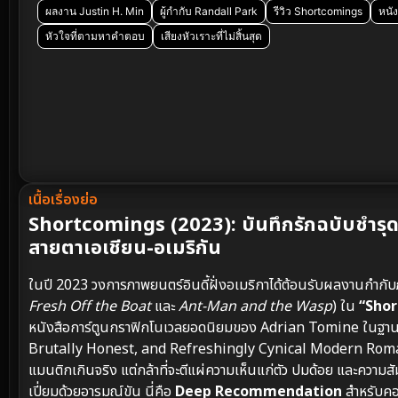
ผลงาน Justin H. Min
ผู้กำกับ Randall Park
รีวิว Shortcomings
หนั
หัวใจที่ตามหาคำตอบ
เสียงหัวเราะที่ไม่สิ้นสุด
เนื้อเรื่องย่อ
Shortcomings (2023): บันทึกรักฉบับชำรุด
สายตาเอเชียน-อเมริกัน
ในปี 2023 วงการภาพยนตร์อินดี้ฝั่งอเมริกาได้ต้อนรับผลงานกำก
Fresh Off the Boat
และ
Ant-Man and the Wasp
) ใน
“Sho
หนังสือการ์ตูนกราฟิกโนเวลยอดนิยมของ Adrian Tomine ในฐานะนั
Brutally Honest, and Refreshingly Cynical Modern Romance
แมนติกเกินจริง แต่กล้าที่จะตีแผ่ความเห็นแก่ตัว ปมด้อย และความ
เปี่ยมด้วยอารมณ์ขัน นี่คือ
Deep Recommendation
สำหรับคอ