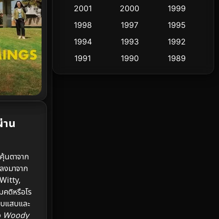
Cult Film
2001
2000
1999
4
1998
1997
1995
Culture
9
1994
1993
1992
Dance เต้น
10
1991
1990
1989
1988
1986
1985
Detective สืบสวน
62
1983
1982
1981
Detective สืบสวน
76
1978
1974
1971
Disaster
13
่าน
1962
Disney+
4
้คุ้นตาจาก
Documentary สารคดี
95
ปลงมาจาก
Witty,
Drama ดราม่า
(1,504)
คติหรือโร
เจ็บแสบและ
Dystopian
16
ง
Woody