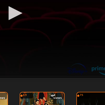
6.9
4
7.5
iews
views