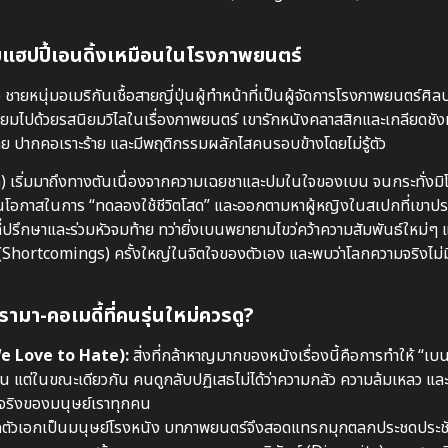
บแบบแฮปปี้เอนดิ้งเหมือนในโรงภาพยนตร์
 ชายหนุ่มอเมริกันเชื้อสายญี่ปุ่นผู้ทำหน้าที่เป็นผู้จัดการโรงภาพยนตร์ศิล
่ยมไปด้วยรสนิยมวิไลในเรื่องภาพยนตร์ เขารักหนังคลาสสิกและเกลียดชัง
ร้าย ปากคอเราะร้าย และมีพฤติกรรมผลักไสคนรอบข้างโดยไม่รู้ตัว
ิ) เริ่มมาถึงทางตันเนื่องจากความเฉยชาและปมในใจของเบน จนกระทั่งมิโ
าเป็นโอกาสในการ “ทดลองใช้ชีวิตโสด” และออกตามหาผู้หญิงในสเปกที่เขาป
ที่ปรึกษาและร่วมหัวจมท้าย ทว่ายิ่งเบนพยายามไขว่คว้าความสัมพันธ์ใหม่ๆ
ง” (Shortcomings) ครั้งใหญ่ในจิตใจของตัวเอง และพบว่าโลกความจริงไม
า-คอเมดี้ที่คนรุ่นใหม่ควรดู?
 We Love to Hate):
สิ่งที่กล้าหาญมากของหนังเรื่องนี้คือการทำให้ “เบน
่น แต่ในขณะเดียวกัน คนดูกลับปฏิเสธไม่ได้ว่าความกลัว ความล้มเหลว และ
จริงของมนุษย์เราทุกคน
กตัวเอกเป็นมนุษย์โรงหนัง บทภาพยนตร์จึงสอดแทรกมุกตลกประชดประชั