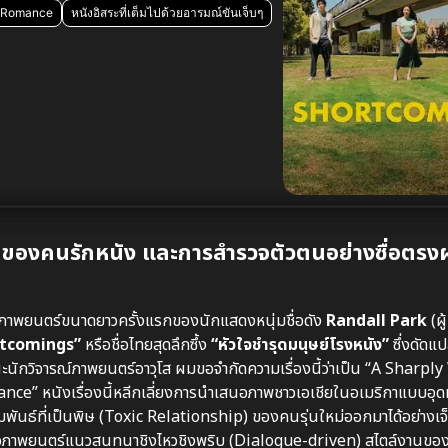
งRomance
หนังอิสระที่เต็มไปด้วยอารมณ์ขันเจ็บๆ
ของคนรักหนัง และการสำรวจตัวตนอย่างซื่อตรงผ
ับภาพยนตร์ขนาดยาวครั้งแรกของนักแสดงหนุ่มชื่อดัง
Randall Park
(ผู
rtcomings”
หรือชื่อไทยสุดลึกซึ้ง
“หัวใจชำรุดมนุษย์โรงหนัง”
ซึ่งดัดแ
กวิจารณ์ภาพยนตร์อาวุโส ผมขอจำกัดความเรื่องนี้ว่าเป็น “A Sharply 
” หนังเรื่องนี้หลีกเลี่ยงการนำเสนอภาพชาวเอเชียในอเมริกาแบบอุดม
สัมพันธ์ที่เป็นพิษ (Toxic Relationship) ของคนรุ่นใหม่ออกมาได้อย่าง
ภาพยนตร์แนวสนทนาชิงไหวชิงพริบ (Dialogue-driven) สไตล์งานขอ