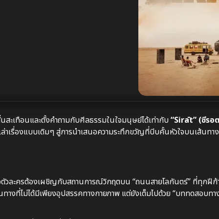
สั่นสะเทือนและตั้งคำถามกับศีลธรรมในใจมนุษย์ได้เท่ากับ
“Sirāt” (ซีรอ
ล่าเรื่องแบบเดิมๆ สู่การนำเสนอความระทึกขวัญที่บีบคั้นหัวใจบนเส้นทางท
เมื่อตัวละครต้องเผชิญกับสถานการณ์วิกฤตบน “ถนนสายโลกันตร์” ที่ทุกฝีก้
ดินทางที่ไม่ได้มีเพียงอุปสรรคทางกายภาพ แต่ยังเต็มไปด้วย “บททดสอบ