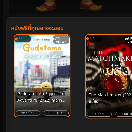
Volume
90%
หนังฟรีที่คุณอาจจะชอบ
7.2
11
3.7
10
views
vi
Gudetama An Eggcellent
The Matchmaker (202
Adventure (2022) กุเดทามะ
แม่สื่อ
ไข่ขี้เกียจผจญภัย
พากย์ไทย
Full HD
ซับไทย
Full H