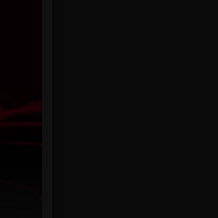
HBO Max
3
Healing
15
Heist
26
Historical
7
History ประวัติศาสตร์
53
Holiday
2
Horror สยองขวัญ
391
Human
49
Inspirational แรงบันดาลใจ
156