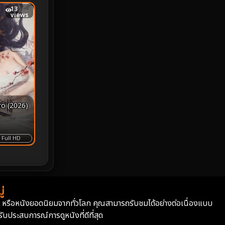
13
MONOMAX
1
views
Monster
25
Movie Collection
3
Musical เพลง
66
Mystery ลึกลับ
372
ro (2026)
nature
4
Full HD
Parody
3
Period ย้อนยุค
95
่
Political การเมือง
20
่า หรือหนังยอดนิยมจากทั่วโลก คุณสามารถรับชมได้อย่างต่อเนื่องแบบ
บประสบการณ์การดูหนังที่ดีที่สุด
Political การเมือง
41