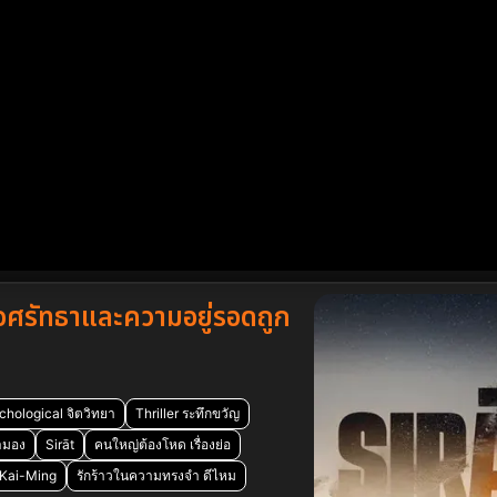
ื่อศรัทธาและความอยู่รอดถูก
chological จิตวิทยา
Thriller ระทึกขวัญ
ามอง
Sirāt
คนใหญ่ต้องโหด เรื่องย่อ
i Kai-Ming
รักร้าวในความทรงจำ ดีไหม