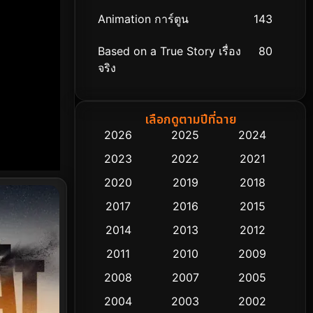
Animation การ์ตูน
143
Based on a True Story เรื่อง
80
จริง
Based on Novel
8
เลือกดูตามปีที่ฉาย
Biography ชีวิตจริง
76
2026
2025
2024
2023
2022
2021
Black Comedy
323
2020
2019
2018
Classic หนังคลาสสิก
48
2017
2016
2015
Comedy ตลก
453
2014
2013
2012
2011
2010
2009
Coming-of-age ชีวิตวัยรุ่น
64
2008
2007
2005
Crime อาชญากรรม
530
2004
2003
2002