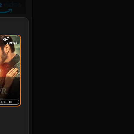
Investigation
33
iQIYI
18
Kids
16
7
views
LGBTQ
5
Love
25
Martial
6
Martial Arts
36
marvel
2
Full HD
Melodrama
6
Military
7