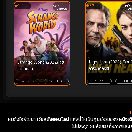
5.7
5
4.9
5
views
v
High Heat (2022) เงื่อน
Strange World (2022) ลุย
การฆาตกรรม
โลกลึกลับ
ซับไทย
Full H
พากย์ไทย
Full HD
ผมตั้งใจพัฒนา
เว็บหนังออนไลน์
แห่งนี้ให้เป็นศูนย์รวมของ
หนังเต็
ไม่มีสะดุด ผมคัดสรรทั้งภาพและเ