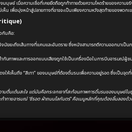
ุษย์ เมื่อความเชื่อที่เคยยึดถือถูกท้าทายด้วยความโหดร้ายของความจริ
่เห็น เพื่อมุ่งหน้าสู่ปลายทางที่อาจจะเป็นเพียงความหวังสุดท้ายของพวกเข
ritique)
กันคือ:
แฝงนัยยะถึงเส้นทางที่แคบและอันตราย ซึ่งหนังสามารถตีความออกมาเป็น
กับภาพและการออกแบบเสียงถูกใช้เป็นเครื่องมือในการบีบอารมณ์ผู้ชมให
ให้เห็นถึง “สีเทา” ของมนุษย์ที่ต้องดิ้นรนเพื่อความอยู่รอด ซึ่งเป็นจุดท
้ความตื่นเต้นสะใจ แต่มันคือกระจกเงาที่สะท้อนภาพการดิ้นรนของมนุษย์ใน
าทายอารมณ์ ‘ซีรอต ฝ่าถนนโลกันตร์’ คือเมนูหลักที่คุณต้องลิ้มลองด้ว