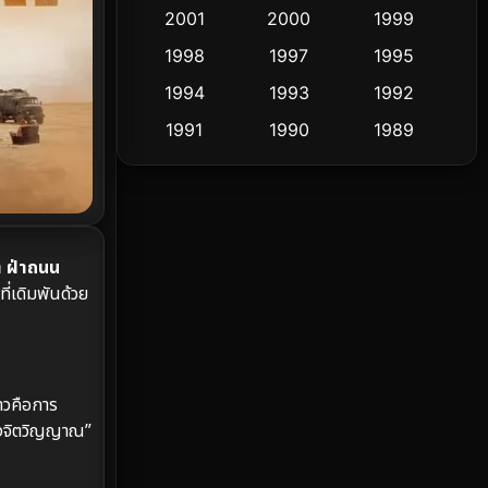
Cult Film
2001
2000
1999
4
1998
1997
1995
Culture
9
1994
1993
1992
Dance เต้น
10
1991
1990
1989
1988
1986
1985
Detective สืบสวน
62
1983
1982
1981
Detective สืบสวน
76
1978
1974
1971
ต ฝ่าถนน
Disaster
13
1962
ี่เดิมพันด้วย
Disney+
4
Documentary สารคดี
95
าวคือการ
Drama ดราม่า
(1,504)
ทางจิตวิญญาณ”
Dystopian
16