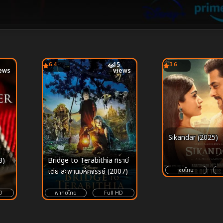
6.4
15
3.6
ews
views
Sikandar (2025)
Bridge to Terabithia ทิราบี
3)
ซับไทย
เตีย สะพานมหัศจรรย์ (2007)
พากย์ไทย
Full HD
D