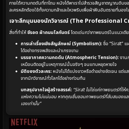
ภายใต้ความกดดันที่ถาโถม หนังได้พาเราไปสำรวจสัญชาตญาณดิบของมน
ละครหลักต้องใช้ทั้งความกล้าและไหวพริบเพื่อฝ่าฟันอันตรายที่มองไม
เจาะลึกมุมมองนักวิจารณ์ (The Professional C
สิ่งที่ทำให้
ซีรอต ฝ่าถนนโลกันตร์
โดดเด่นกว่าภาพยนตร์ในแนวเดียว
การเล่าเรื่องเชิงสัญลักษณ์ (Symbolism):
ชื่อ “Sirāt” 
ได้อย่างทรงพลังและน่าเกรงขาม
บรรยากาศความกดดัน (Atmospheric Tension):
งานกำ
เหมือนติดอยู่ในเหตุการณ์นั้นจริงๆ จนแทบหยุดหายใจ
มิติของตัวละคร:
หนังไม่ได้แบ่งขาวหรือดำอย่างชัดเจน แต่แสดง
จากนักวิจารณ์ทั่วโลกได้อย่างท่วมท้น
บทสรุปจากใจผู้สร้างสรรค์:
“Sirāt ไม่ใช่แค่ภาพยนตร์ที่ให
แห่งความไม่แน่นอน หากคุณชื่นชอบภาพยนตร์ที่ลับสมองและท้
เองเท่านั้น”