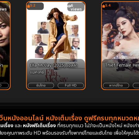
5.2
6
5.4
iews
views
งำ
Ella McCay (2025) เอลล่า
Thief Female He
แมคเคย์
D
ซับไทย
Full HD
พากย์ไทย
เว็บหนังออนไลน์ หนังเต็มเรื่อง ดูฟรีครบทุกหมวดหมู
มเรื่อง
และ
หนังฟรีเต็มเรื่อง
ที่ครบทุกแนว ไม่ว่าจะเป็นหนังใหม่ หนังเก
สียงคุณภาพระดับ HD พร้อมรองรับทั้งพากย์ไทยและซับไทย เพื่อให้คุณได้รั