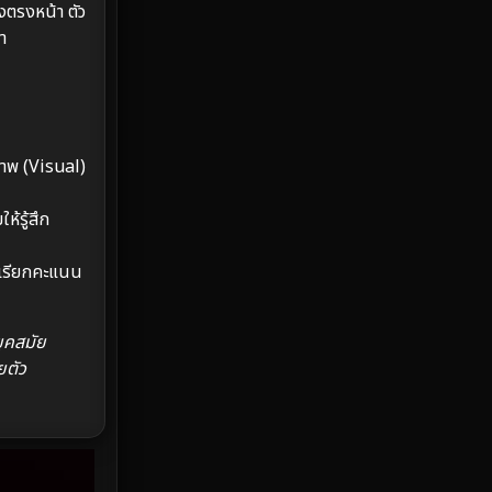
งตรงหน้า ตัว
Emotional
61
า
Epic มหากาพย์
225
Erotic
36
ภาพ (Visual)
Family ครอบครัว
372
้รู้สึก
Fantasy จินตนาการ
339
ี่เรียกคะแนน
Fiction
9
Film
57
ยุคสมัย
ยตัว
Gothic
3
Grief
7
HBO GO
6