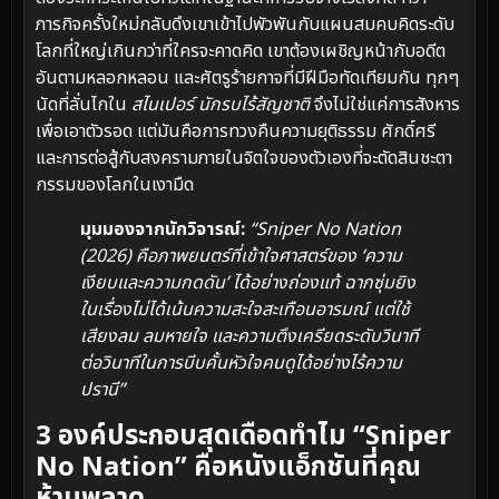
ภารกิจครั้งใหม่กลับดึงเขาเข้าไปพัวพันกับแผนสมคบคิดระดับ
โลกที่ใหญ่เกินกว่าที่ใครจะคาดคิด เขาต้องเผชิญหน้ากับอดีต
อันตามหลอกหลอน และศัตรูร้ายกาจที่มีฝีมือทัดเทียมกัน ทุกๆ
นัดที่ลั่นไกใน
สไนเปอร์ นักรบไร้สัญชาติ
จึงไม่ใช่แค่การสังหาร
เพื่อเอาตัวรอด แต่มันคือการทวงคืนความยุติธรรม ศักดิ์ศรี
และการต่อสู้กับสงครามภายในจิตใจของตัวเองที่จะตัดสินชะตา
กรรมของโลกในเงามืด
มุมมองจากนักวิจารณ์:
“Sniper No Nation
(2026) คือภาพยนตร์ที่เข้าใจศาสตร์ของ ‘ความ
เงียบและความกดดัน’ ได้อย่างถ่องแท้ ฉากซุ่มยิง
ในเรื่องไม่ได้เน้นความสะใจสะเทือนอารมณ์ แต่ใช้
เสียงลม ลมหายใจ และความตึงเครียดระดับวินาที
ต่อวินาทีในการบีบคั้นหัวใจคนดูได้อย่างไร้ความ
ปรานี”
3 องค์ประกอบสุดเดือดทำไม “Sniper
No Nation” คือหนังแอ็กชันที่คุณ
ห้ามพลาด