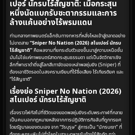
เปอร์ นักรบไร้สัญชาติ: เมื่อกระสุน
หนึ่งนัดแบกรับชะตากรรมและการ
ล้างแค้นอย่างไร้พรมแดน
ท่ามกลางภาพยนตร์แอ็กชันทางทหารที่หลั่งไหลเข้าสู่ตลาดอย่าง
ไม่ขาดสาย
“Sniper No Nation (2026) สไนเปอร์ นักรบ
ไร้สัญชาติ”
คือผลงานที่ยกระดับตัวเองขึ้นมาสู่ความเหนือชั้น
มันไม่ใช่แค่ภาพยนตร์สาดกระสุนธรรมดา แต่เป็นจิตวิทยาเชิง
ลึกที่พาเราดำดิ่งสู่โลกสีเทาจัดของเหล่าพลซุ่มยิง (Sniper) ที่
ต้องเอาชีวิตรอดในสงครามเงียบที่ไร้ชื่อเสียง ไร้เกียรติยศ และ
“ไร้สัญชาติ”
เรื่องย่อ Sniper No Nation (2026)
สไนเปอร์ นักรบไร้สัญชาติ
เรื่องราวโฟกัสไปที่ชีวิตของยอดพลซุ่มยิงระดับพระกาฬที่กลาย
เป็นคนนอกกฎหมายหลังจากการปฏิบัติภารกิจลับที่ถูกทรยศ
โดยรัฐบาลของตนเอง จาก “วีรบุรุษ” สู่การเป็น “นักรบเงา” ที่
ต้องระหกระเหินไปทั่วโลกในฐานะทหารรับจ้างไร้สังกัด ทว่า