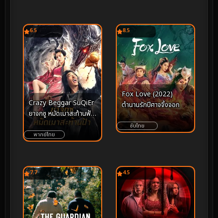
การล่มสลาย และ
ปาฏิหาริย์แห่งการฟื้นคืน
6.5
8.5
Fox Love (2022)
Crazy Beggar SuQiEr
ตำนานรักปีศาจจิ้งจอก
ยาจกซู หมัดเมาสะท้านฟ้า
(2026)
ซับไทย
พากย์ไทย
7.7
4.5