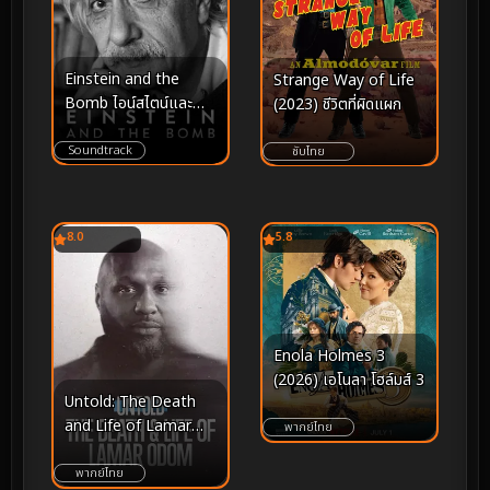
Einstein and the
Strange Way of Life
Bomb ไอน์สไตน์และ
(2023) ชีวิตที่ผิดแผก
ระเบิด (2024)
Soundtrack
ซับไทย
8.0
5.8
Enola Holmes 3
(2026) เอโนลา โฮล์มส์ 3
Untold: The Death
and Life of Lamar
พากย์ไทย
Odom (2026) – มหา
กาพย์แห่งความรุ่งโรจน์
พากย์ไทย