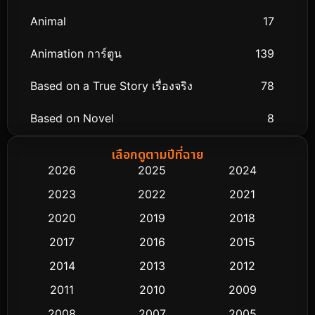
Animal
17
Animation การ์ตูน
139
Based on a True Story เรื่องจริง
78
Based on Novel
8
Biography ชีวิตจริง
74
เลือกดูตามปีที่ฉาย
2026
2025
2024
Black Comedy
291
2023
2022
2021
Classic หนังคลาสสิก
48
2020
2019
2018
2017
2016
2015
Comedy ตลก
428
2014
2013
2012
Coming-of-age ชีวิตวัยรุ่น
61
2011
2010
2009
Crime อาชญากรรม
503
2008
2007
2005