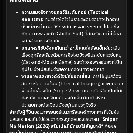
ความสมจริงทางยุทธวิธีระดับท็อป (Tactical
Realism):
ทีมสร้างใส่ใจในรายละเอียดอย่างน่ากราบ
ตั้งแต่การคำนวณวิถีกระสุน แรงลม ระยะทาง ไปจนถึง
ทักษะการพรางตัว (Ghillie Suit) ที่สมจริงจนทำให้คอ
หนังสายทหารต้องทึ่ง
บทละครที่ซับซ้อนเกินกว่าจะเป็นแค่หนังแอ็กชัน:
เส้น
เรื่องถูกร้อยเรียงด้วยการชิงไหวชิงพริบระดับแมวจับหนู
(Cat-and-Mouse Game) ระหว่างสองพลซุ่มยิงที่เป็น
คู่ปรับ ซึ่งเปี่ยมไปด้วยความกดดันทางจิตวิทยา
งานภาพและซาวด์ดีไซน์ที่ยอดเยี่ยม:
การใช้มุมกล้อง
สเปกตรัมความร้อน (Thermal Imaging) และมุมมอง
ผ่านลำกล้องปืน (Scope View) ผนวกกับเสียงปืนที่ดัง
ก้องกังวานและเงียบงันลงในเสี้ยววินาที สร้าง
ประสบการณ์เสมือนนั่งอยู่ในสมรภูมิจริง
สำหรับผู้ที่ชื่นชอบภาพยนตร์แนวทริลเลอร์ทางทหารที่เข้มข้น
มีสมอง และเต็มไปด้วยฉากกระตุกต่อมอะดรีนาลิน
“Sniper
No Nation (2026) สไนเปอร์ นักรบไร้สัญชาติ”
คือผล