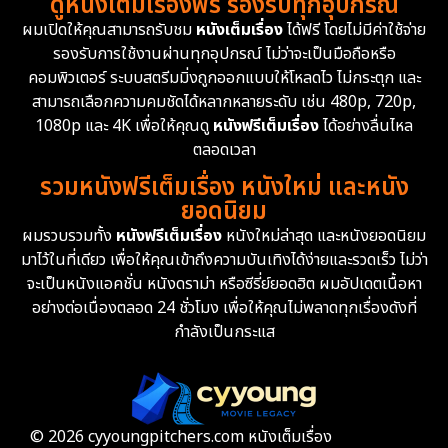
ดูหนังเต็มเรื่องฟรี รองรับทุกอุปกรณ์
Dystopian
16
ผมเปิดให้คุณสามารถรับชม
หนังเต็มเรื่อง
ได้ฟรี โดยไม่มีค่าใช้จ่าย
รองรับการใช้งานผ่านทุกอุปกรณ์ ไม่ว่าจะเป็นมือถือหรือ
Emotional
61
คอมพิวเตอร์ ระบบสตรีมมิ่งถูกออกแบบให้โหลดไว ไม่กระตุก และ
สามารถเลือกความคมชัดได้หลากหลายระดับ เช่น 480p, 720p,
Epic มหากาพย์
213
1080p และ 4K เพื่อให้คุณดู
หนังฟรีเต็มเรื่อง
ได้อย่างลื่นไหล
Erotic
35
ตลอดเวลา
รวมหนังฟรีเต็มเรื่อง หนังใหม่ และหนัง
Family ครอบครัว
359
ยอดนิยม
ผมรวบรวมทั้ง
หนังฟรีเต็มเรื่อง
หนังใหม่ล่าสุด และหนังยอดนิยม
Fantasy จินตนาการ
319
มาไว้ในที่เดียว เพื่อให้คุณเข้าถึงความบันเทิงได้ง่ายและรวดเร็ว ไม่ว่า
จะเป็นหนังแอคชั่น หนังดราม่า หรือซีรี่ย์ยอดฮิต ผมอัปเดตเนื้อหา
Fiction
9
อย่างต่อเนื่องตลอด 24 ชั่วโมง เพื่อให้คุณไม่พลาดทุกเรื่องดังที่
กำลังเป็นกระแส
Film
57
Gothic
3
Grief
7
© 2026 cyyoungpitchers.com หนังเต็มเรื่อง