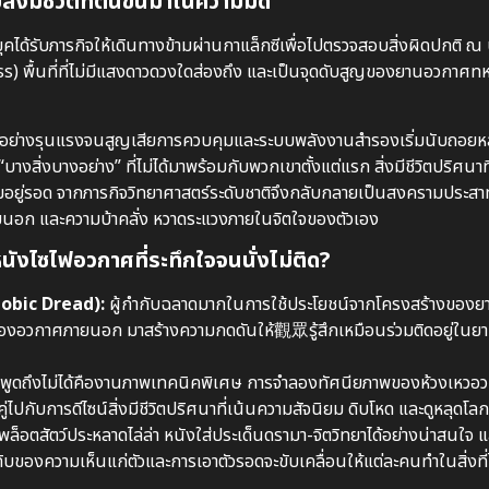
่งมีชีวิตที่ตื่นขึ้นมาในความมืด
ได้รับภารกิจให้เดินทางข้ามผ่านกาแล็กซีเพื่อไปตรวจสอบสิ่งผิดปกติ ณ
) พื้นที่ที่ไม่มีแสงดาวดวงใดส่องถึง และเป็นจุดดับสูญของยานอวกาศ
เทคนิคอย่างรุนแรงจนสูญเสียการควบคุมและระบบพลังงานสำรองเริ่มนับถอยห
งสิ่งบางอย่าง” ที่ไม่ได้มาพร้อมกับพวกเขาตั้งแต่แรก สิ่งมีชีวิตปริศนาที
วามอยู่รอด จากภารกิจวิทยาศาสตร์ระดับชาติจึงกลับกลายเป็นสงครามประสาท
ยภายนอก และความบ้าคลั่ง หวาดระแวงภายในจิตใจของตัวเอง
ังไซไฟอวกาศที่ระทึกใจจนนั่งไม่ติด?
obic Dread):
ผู้กำกับฉลาดมากในการใช้ประโยชน์จากโครงสร้างของ
บของอวกาศภายนอก มาสร้างความกดดันให้觀眾รู้สึกเหมือนร่วมติดอยู่ในยา
ไม่พูดถึงไม่ได้คืองานภาพเทคนิคพิเศษ การจำลองทัศนียภาพของห้วงเหวอ
กับการดีไซน์สิ่งมีชีวิตปริศนาที่เน้นความสัจนิยม ดิบโหด และดูหลุดโลก
พล็อตสัตว์ประหลาดไล่ล่า หนังใส่ประเด็นดรามา-จิตวิทยาได้อย่างน่าสนใจ แ
ิบของความเห็นแก่ตัวและการเอาตัวรอดจะขับเคลื่อนให้แต่ละคนทำในสิ่งที่