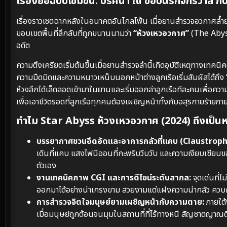
เรื่องย่อฉบับเข้มข้น: ปริศนา ณ ขอบนรกจักรวาล กับสิ
เรื่องราวเซตฉากหลังในอนาคตอันไกลโพ้น เมื่อยานสำรวจอวกาศล้ำยุค
ขอบเขตพื้นที่ลึกลับที่ถูกขนานนามว่า
“ห้วงเหวอวกาศ”
(The Abyss
อดีต
ความตึงเครียดเริ่มต้นขึ้นเมื่อยานสำรวจลำนี้เกิดอุบัติเหตุทาง
ความมืดมิดและความหนาวเหน็บนอกหน้าต่างลูกเรือเริ่มสัมผัสได้ถึง “บา
ห้วงลึกได้เล็ดลอดเข้ามาในยานและเริ่มออกล่าลูกเรือทีละคนเพื่อค
เพื่อเอาชีวิตรอดที่ลูกเรือทุกคนต้องเผชิญหน้าทั้งกับอสุรกายร้า
ทำไม Star Abyss ห้วงเหวอวกาศ (2024) ถึงเป็นหน
บรรยากาศชวนอึดอัดและอาการกลัวที่แคบ (Claustroph
เดินที่แคบ แสงไฟนีออนที่กะพริบวิบวับ และความเงียบเชีย
ตัวเอง
งานเทคนิคภาพ CGI และการดีไซน์ระดับสากล:
จุดเด่นที่
ออกมาได้อย่างน่าเกรงขาม สวยงามแต่แฝงความน่ากลัว ควบคู่ไป
การสำรวจจิตใจมนุษย์ยามเผชิญหน้ากับความตาย:
ภายใต้
เมื่อมนุษย์ถูกต้อนจนมุมในสถานที่ที่ไร้ทางหนี สัญชาตญาณด