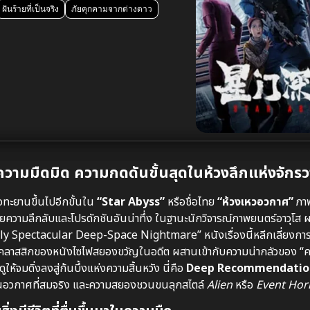
ฝันร้ายที่เป็นจริง
ภัยคุกคามจากต่างดาว
วามมืดมิด ความกดดันขั้นสุดในห้วงลึกแห่งจักร
ทะยานขึ้นไปอีกขั้นใน
“Star Abyss”
หรือชื่อไทย
“ห้วงเหวอวกาศ”
ภาพ
้วยความลึกลับและโปรดักชันอันน่าทึ่ง ในฐานะนักวิจารณ์ภาพยนตร์อาวุโส
lly Spectacular Deep-Space Nightmare” หนังเรื่องนี้หลีกเลี่ยงการ
มคลาสสิกของหนังไซไฟสยองขวัญในอดีต ผสานเข้ากับความน่ากลัวของ “คว
จมดิ่งลงสู่ก้นบึ้งแห่งความสิ้นหวัง นี่คือ
Deep Recommendatio
กชันอวกาศที่สมจริง และความสยองชวนขนลุกสไตล์
Alien
หรือ
Event Hor