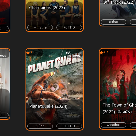
Off Track (2022)
Champions (2023)
ซับไทย
พากย์ไทย
Full HD
D
3.0
6
4.7
ews
views
The Town of Gh
Planetquake (2024)
(2022) เมืองผีห่า
D
พากย์ไทย
ซับไทย
Full HD