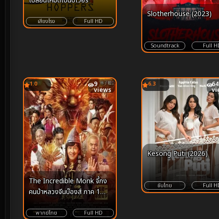
เปลี่ยนโหมดเป็นบีเวอร์
Slotherhouse (2023)
เสียงโรง
Full HD
Soundtrack
Full H
1.0
9
6.3
64
views
vi
Kesong Puti (2026)
The Incredible Monk จี้กง
ซับไทย
Full H
คนบ้าหลวงจีนบ๊องส์ ภาค 1
(2018)
พากย์ไทย
Full HD