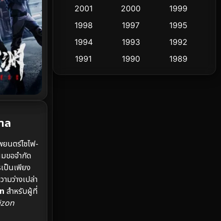
Cult Film
2001
2000
1999
4
1998
1997
1995
Culture
9
1994
1993
1992
Dance เต้น
10
1991
1990
1989
1988
1986
1985
Detective สืบสวน
62
1983
1982
1981
Detective สืบสวน
76
1978
1974
1971
วาล
Disaster
13
1962
ยนตร์ไซไฟ-
Disney+
4
 ผมขอจำกัด
เป็นเพียง
Documentary สารคดี
95
ามว่างเปล่า
Drama ดราม่า
(1,504)
n
สำหรับผู้ที่
izon
Dystopian
16