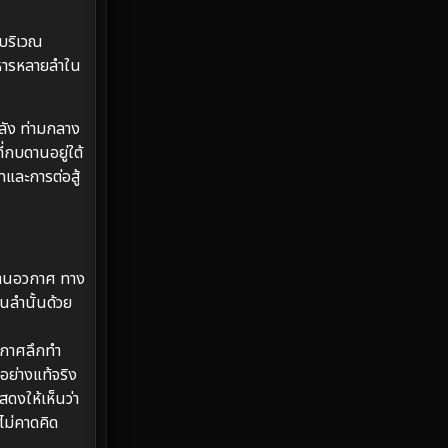
Emotional
61
 บริเวณ
ทหารหลายลำใน
Epic มหากาพย์
225
Erotic
36
ลัง ท่ามกลาง
่กบดานอยู่ใต้
Family ครอบครัว
372
และการต่อสู้
Fantasy จินตนาการ
339
Fiction
9
ยานอวกาศ ทาง
นลำนั้นด้วย
Film
57
วกาศลึกทำ
Gothic
3
อย่างแท้จริง
Grief
7
สดงให้เห็นว่า
ไม่คาดคิด
HBO GO
6