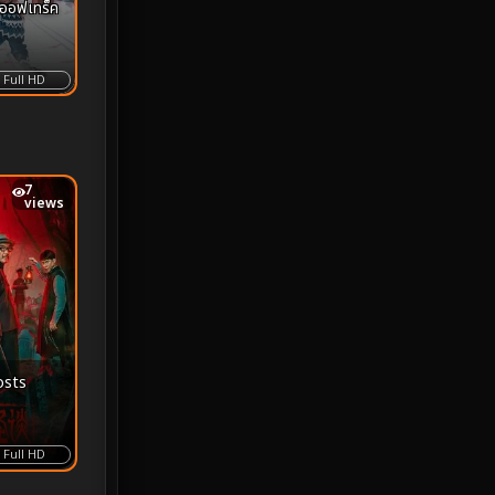
 ออฟเทร็ค
MONOMAX
1
Monster
25
Full HD
Movie Collection
3
Musical เพลง
66
7
views
Mystery ลึกลับ
372
nature
4
Parody
3
Period ย้อนยุค
95
osts
Political การเมือง
20
Full HD
Political การเมือง
41