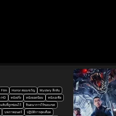
Film
Horror สยองขวัญ
Mystery ลึกลับ
ง HD
หนังฝรั่ง
หนังยอดนิยม
หนังเอเชีย
ลับที่ถูกซ่อนไว้
จินตนาการไร้ขอบเขต
บทภาพยนตร์
ปฏิบัติการสุดเดือด