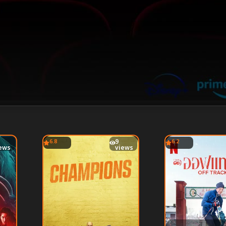
6.8
9
6.2
ews
views