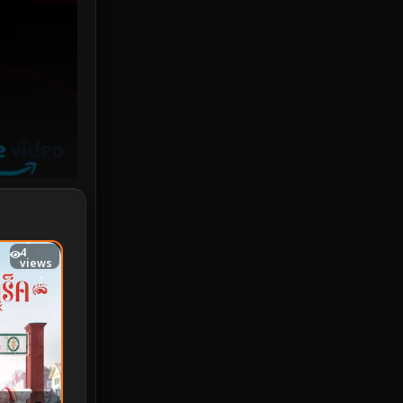
Investigation
33
iQIYI
18
Kids
16
LGBTQ
5
Love
25
Martial
6
4
Martial Arts
36
views
marvel
2
Melodrama
6
Military
7