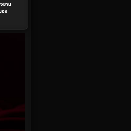
างยาน
งมอง
HBO Max
3
Healing
15
Heist
26
Historical
7
History ประวัติศาสตร์
53
Holiday
2
Horror สยองขวัญ
391
Human
49
Inspirational แรงบันดาลใจ
156