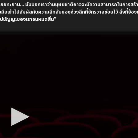
ทะเยอทะยาน… มันบอกเราว่ามนุษยชาติอาจจะมีความสามารถในการสร้
มือเข้าไปสัมผัสกับความลึกลับของห้วงลึกที่จักรวาลซ่อนไว้ สิ่งที่จ้อ
ิสัมปชัญญะของเราจนหมดสิ้น”