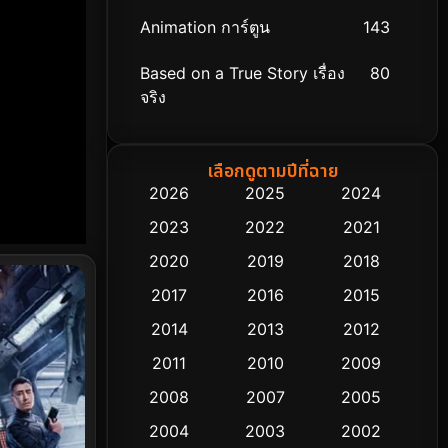
Animation การ์ตูน
143
Based on a True Story เรื่อง
80
จริง
Based on Novel
8
เลือกดูตามปีที่ฉาย
Biography ชีวิตจริง
76
2026
2025
2024
2023
2022
2021
Black Comedy
323
2020
2019
2018
Classic หนังคลาสสิก
48
2017
2016
2015
Comedy ตลก
453
2014
2013
2012
2011
2010
2009
Coming-of-age ชีวิตวัยรุ่น
64
2008
2007
2005
Crime อาชญากรรม
530
2004
2003
2002