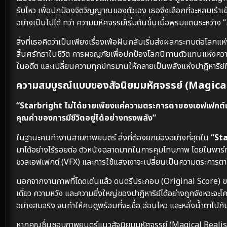
รับไหว เพื่อปกป้องจิตวิญญาณของตัวเอง เธอจึงเลือกที่จะหลบเร้า
อย่างเป็นไปได้ ทว่า ความมหัศจรรย์เริ่มต้นขึ้นเมื่อพรมแดนระหว่าง
สิ่งที่เธอคิดว่าเป็นเพียงเรื่องเพ้อฝันกลับเริ่มส่งผลกระทบต่อโลกแ
สิ้นศรัทธาในชีวิต การผจญภัยเพื่อปกป้องโลกนิทานตัวแทนแห่งคว
ในอดีต และเปลี่ยนความทุกข์ทรมานให้กลายเป็นพลังแห่งปาฏิหาริย์ท
ความสมบูรณ์แบบของสัจนิยมมหัศจรรย์ (Magical
“Starbright ไม่ได้ขายเพียงแค่ความตระการตาของเอฟเฟกต์
คุณค่าของการมีชีวิตอยู่ได้อย่างทรงพลัง”
ในฐานะคนทำงานสายภาพยนตร์ สิ่งที่ต้องยกย่องอย่างที่สุดใน
“St
มาได้อย่างไร้รอยต่อ ตัวหนังฉลาดมากในการคุมโทนภาพ โดยในพาร์ทโล
ชวลเอฟเฟกต์ (VFX) และการใช้แสงเงาจะเปลี่ยนเป็นความตระการตาใ
นอกจากงานภาพที่โดดเด่นแล้ว ดนตรีประกอบ (Original Score) ของภ
เดี่ยว ความหวัง และความยิ่งใหญ่ของปาฏิหาริย์ได้อย่างถูกจัง
อย่างสมจริง จนทำให้คนดูพร้อมที่จะเชื่อ อ่อนไหว และหลั่งน้ำตาไ
หากคุณชื่นชอบภาพยนตร์แนวสัจนิยมมหัศจรรย์ (Magical Realism) ท