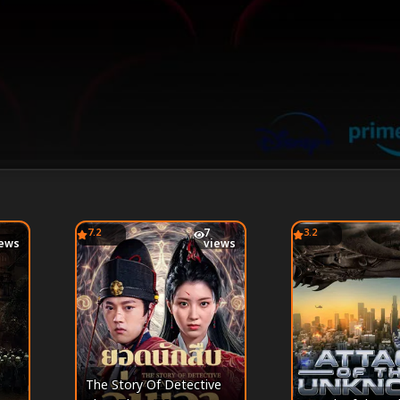
7.2
7
3.2
iews
views
The Story Of Detective