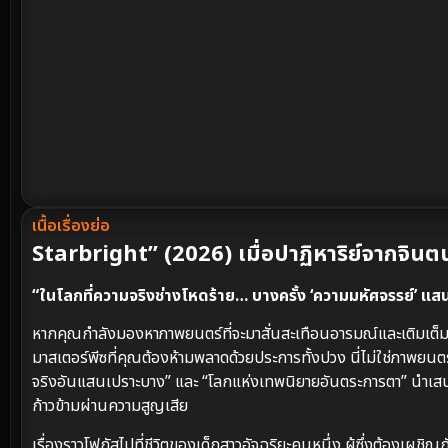
เนื้อเรื่องย่อ
Starbright” (2026) เมื่อปาฏิหาริย์จากจิน
“ในโลกที่ความจริงช่างโหดร้าย… บางครั้ง ‘ความมหัศจรรย์’ แสน
หากคุณกำลังมองหาภาพยนตร์ที่จะมาสั่นสะเทือนอารมณ์และเติมเต็ม
มาสเตอร์พีซที่คุณต้องห้ามพลาดด้วยประการทั้งปวง นี่ไม่ใช่ภาพยนตร
จริงอันแสนเปราะบาง” และ “โลกแห่งเทพนิยายอันตระการตา” นำเสนอ
ก้าวข้ามผ่านความสูญเสีย
เรื่องราวโฟกัสไปที่ชีวิตของเด็กสาวอัจฉริยะคนหนึ่ง ผู้ซึ่งต้องเผช