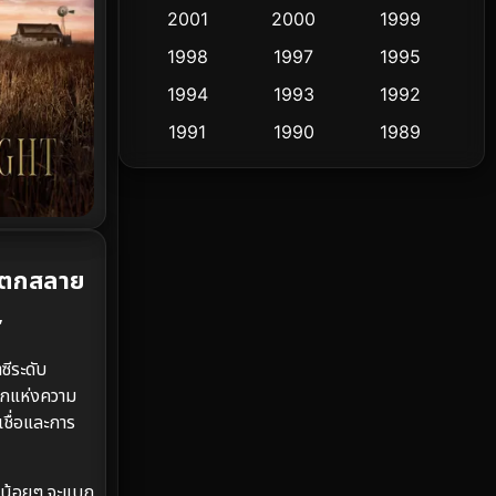
2001
2000
1999
Culture
9
1998
1997
1995
Dance เต้น
1994
1993
1992
10
1991
1990
1989
Detective สืบสวน
72
1988
1986
1985
Detective สืบสวน
59
1983
1982
1981
1978
1974
1971
Disaster
13
่แตกสลาย
1962
Disney+
4
”
Documentary สารคดี
94
ีระดับ
โลกแห่งความ
Drama ดราม่า
(1,451)
ชื่อและการ
Dystopian
16
ดวงน้อยๆ จะแบก