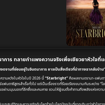
ตนาการ ทลายกำแพงความจริงเพื่อเยียวยาหัวใจที
งดงามที่ซ่อนอยู่ในจินตนาการ อาจเป็นสิ่งเดียวที่นำทางเรากลับบ้าน
ความหวังในหัวใจในปี 2026 นี้
“Starbright”
คือผลงานดรามา-แฟนตาซ
์แฟนตาซีสูตรสำเร็จทั่วไป แต่เป็นเรื่องราวที่ร้อยเรียงขนานกันระหว่าง “
ผ่านมุมมองที่ลึกซึ้งและคมคาย ชวนให้ผู้ชมตั้งคำถามถึงพลังแห่งความเ
ิญกับมรสุมชีวิตและความจริงอันโหดร้ายในโลกปัจจุบันที่ยากเกินกว่าหัวใจ