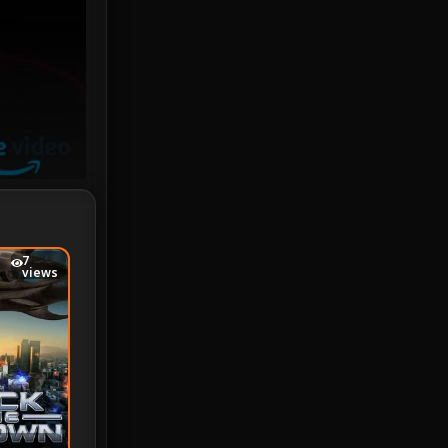
iQIYI
18
Kids
16
LGBTQ
5
Love
25
Martial
6
Martial Arts
36
7
views
marvel
2
Melodrama
6
Military
7
MONOMAX
1