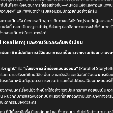
เข้าไปในโลกแห่งจินตนาการที่เธอสร้างขึ้น—ดินแดนแห่งแสงดาวและเทพนิย
 “ความจริง” และ “แฟนตาซี” เริ่มหลอมรวมเข้าด้วยกันอย่างลึกลับ
ห่งความเป็นจริง นำพาเธอก้าวสู่การเดินทางครั้งยิ่งใหญ่ร่วมกับผู้คนรอบข
ามหวังนี้ กลายเป็นกุญแจสำคัญที่ค่อยๆ ปลดล็อกความทรงจำที่เจ็บปวด
ี่งดงามเกินกว่าใครจะคาดคิด!
 Realism) และงานวิชวลระดับพรีเมียม
แฟนตาซี แต่มันคือการใช้จินตนาการมาเป็นกระจกเงาสะท้อนความง
arbright”
คือ
“ชั้นเชิงการเล่าเรื่องแบบสองมิติ”
(Parallel Storytell
กความจริงจะใช้โทนสีดิบ มั่นคง และอึดอัด แต่เมื่อใดที่จินตนาการเริ่ม
นระดับภาพฝันที่ดูนุ่มนวล ทรงคุณค่า และเต็มไปด้วยรสนิยมภาพยนตร์ชั้
าพยนตร์เรื่องนี้ยังทำหน้าที่ได้อย่างทรงประสิทธิภาพ คอยขับเน้นความ
หวะจะโคน ผนวกกับการแสดงของทีมนักแสดงที่ถ่ายทอดความเปราะบางทางอาร
ปกับชะตากรรมของตัวละคร
ี่มีเนื้อหาลึกซึ้ง มีเอกลักษณ์ และทิ้งความประทับใจไว้อย่างยาวนานห