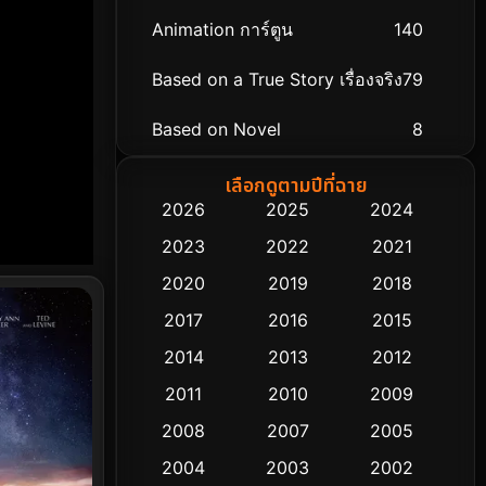
Animation การ์ตูน
140
Based on a True Story เรื่องจริง
79
Based on Novel
8
Biography ชีวิตจริง
75
เลือกดูตามปีที่ฉาย
2026
2025
2024
Black Comedy
303
2023
2022
2021
Classic หนังคลาสสิก
48
2020
2019
2018
2017
2016
2015
Comedy ตลก
435
2014
2013
2012
Coming-of-age ชีวิตวัยรุ่น
63
2011
2010
2009
Crime อาชญากรรม
511
2008
2007
2005
2004
2003
2002
Cult Film
4