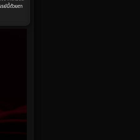
HBO Max
3
ย์นี้ด้วยตา
Healing
15
Heist
25
Historical
7
History ประวัติศาสตร์
53
Holiday
2
Horror สยองขวัญ
384
Human
49
Inspirational แรงบันดาลใจ
156
Investigation
33