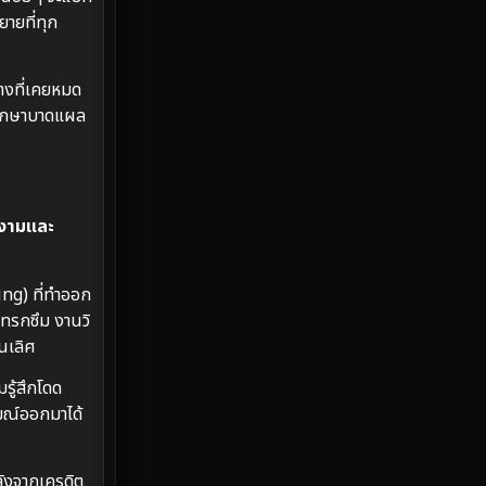
Emotional
61
ายที่ทุก
Epic มหากาพย์
216
้างที่เคยหมด
Erotic
36
 รักษาบาดแผล
Family ครอบครัว
360
Fantasy จินตนาการ
327
ดงามและ
Fiction
9
ing) ที่ทำออก
Film
57
แทรกซึม งานวิ
นเลิศ
Gothic
3
รู้สึกโดด
Grief
7
มณ์ออกมาได้
HBO GO
6
ลังจากเครดิต