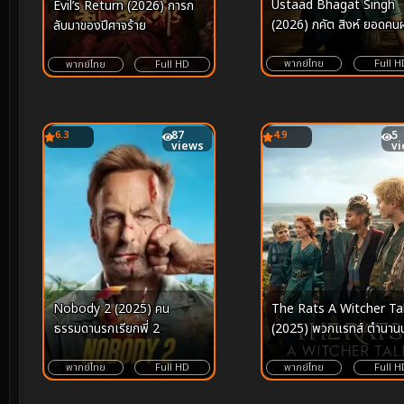
Ustaad Bhagat Singh
Evil’s Return (2026) การก
(2026) ภคัต สิงห์ ยอดคน
ลับมาของปีศาจร้าย
ความยุติธรรม
พากย์ไทย
Full H
พากย์ไทย
Full HD
6.3
87
4.9
5
views
v
Nobody 2 (2025) คน
The Rats A Witcher Ta
ธรรมดานรกเรียกพี่ 2
(2025) พวกแรทส์ ตำนานน
ล่าจอมอสูร
พากย์ไทย
Full HD
พากย์ไทย
Full H