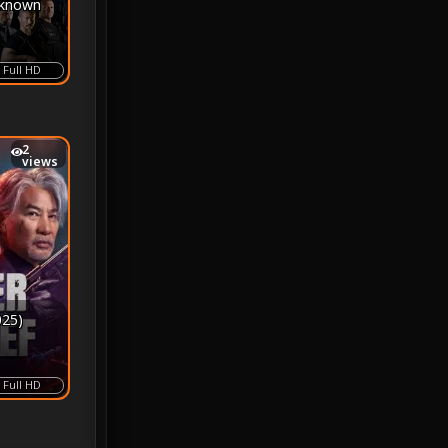
nknown
Monster
25
Full HD
Movie Collection
3
Musical เพลง
64
2
views
Mystery ลึกลับ
367
nature
4
Parody
3
Period ย้อนยุค
93
025)
Political การเมือง
20
Full HD
Political การเมือง
41