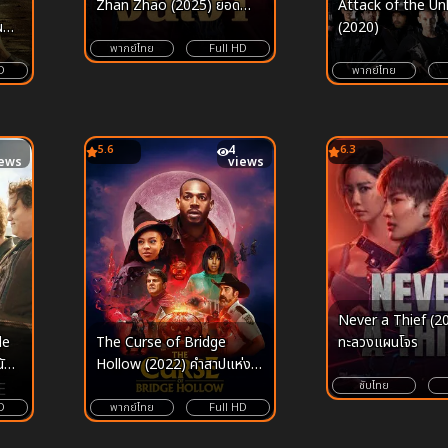
Attack of the U
Zhan Zhao (2025) ยอด
ผดุง
(2020)
นักสืบจั่นเจา
พากย์ไทย
Full HD
D
พากย์ไทย
5.6
4
6.3
iews
views
Never a Thief (2
le
The Curse of Bridge
ทะลวงแผนโจร
ัก
Hollow (2022) คำสาปแห่งบ
ริดจ์ฮอลโลว์
ซับไทย
D
พากย์ไทย
Full HD